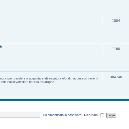
1004
a
1180
384740
nnunci per vendere o acquistare attrezzature e/o altri accessori inerenti
e annunci di vendita o ricerca tartarughe.
Ho dimenticato la password
|
Ricordami