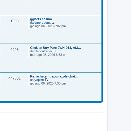
e
o
m
d
e
i
s
u
s
l
a
t
ggbets casino
1903
g
i
da
emerybqmt
g
m
V
gio ago 06, 2026 6:02 pm
i
o
e
o
m
d
e
i
s
u
s
l
a
t
Click to Buy Pure JWH-018, AM…
6298
g
i
da
blancatrader
g
m
V
mer ago 05, 2026 6:53 pm
i
o
e
o
m
d
e
i
s
u
s
l
a
t
Re: acheter itraconazole chat…
447801
g
i
da
yepinn
g
m
V
gio ago 06, 2026 7:35 pm
i
o
e
o
m
d
e
i
s
u
s
l
a
t
g
i
g
m
i
o
o
m
e
s
s