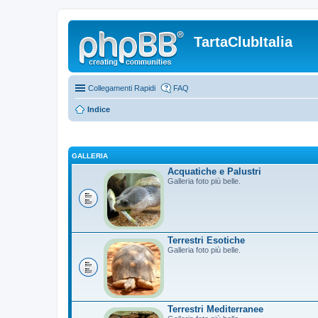
TartaClubItalia
Collegamenti Rapidi
FAQ
Indice
GALLERIA
Acquatiche e Palustri
Galleria foto più belle.
Terrestri Esotiche
Galleria foto più belle.
Terrestri Mediterranee