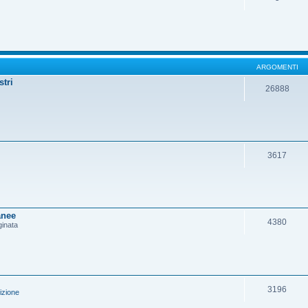
ARGOMENTI
stri
26888
3617
anee
4380
ginata
3196
izione