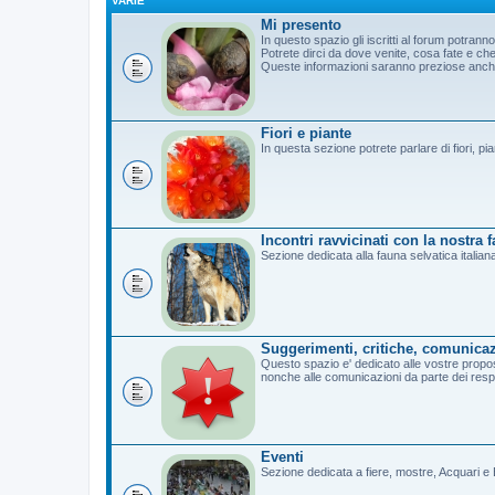
VARIE
Mi presento
In questo spazio gli iscritti al forum potrann
Potrete dirci da dove venite, cosa fate e c
Queste informazioni saranno preziose anche 
Fiori e piante
In questa sezione potrete parlare di fiori, pi
Incontri ravvicinati con la nostra 
Sezione dedicata alla fauna selvatica italian
Suggerimenti, critiche, comunicaz
Questo spazio e' dedicato alle vostre propost
nonche alle comunicazioni da parte dei resp
Eventi
Sezione dedicata a fiere, mostre, Acquari e B