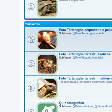
Galleria foto più belle.
TARTAFOTO
Foto Tartarughe acquatiche e palu
Subforum:
Foto Tartarughe scatola
Foto Tartarughe terrestri esotiche
Subforum:
Foto Testudo horsfieldii
Foto Tartarughe terrestri mediterr
Testudo graeca, hermanni, kleinmanni, mar
Quiz fotografico
Subforum:
Prima edizione
,
Seconda ed