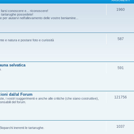
ARGOMENTI
1960
o farsi conoscere e... riconoscere!
he tartarughe possedete!
per aiutarvi nell'allevamento delle vostre beniamine...
587
ante e natura e postare foto e curiosità
fauna selvatica
591
a.
ioni dal/al Forum
121756
e, i vostri suggerimenti e anche alle critiche (che siano costruttive),
onsabili del forum.
1037
ioparchi inerenti le tartarughe.