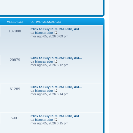
o
m
d
e
i
s
u
s
l
a
t
g
i
MESSAGGI
ULTIMO MESSAGGIO
g
m
i
o
Click to Buy Pure JWH-018, AM…
137988
o
m
da
blancatrader
e
V
mer ago 05, 2026 6:09 pm
s
e
s
d
a
i
g
u
g
l
i
t
Click to Buy Pure JWH-018, AM…
20879
o
i
da
blancatrader
m
V
mer ago 05, 2026 6:12 pm
o
e
m
d
e
i
s
u
s
l
a
t
Click to Buy Pure JWH-018, AM…
61289
g
i
da
blancatrader
g
m
V
mer ago 05, 2026 6:14 pm
i
o
e
o
m
d
e
i
s
u
s
l
a
t
Click to Buy Pure JWH-018, AM…
5991
g
i
da
blancatrader
g
m
V
mer ago 05, 2026 6:15 pm
i
o
e
o
m
d
e