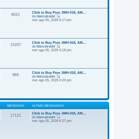
i
s
u
s
l
a
t
Click to Buy Pure JWH-018, AM…
9022
g
i
da
blancatrader
g
m
V
mer ago 05, 2026 6:17 pm
i
o
e
o
m
d
e
i
s
u
s
l
a
t
Click to Buy Pure JWH-018, AM…
15207
g
i
da
blancatrader
g
m
V
mer ago 05, 2026 6:18 pm
i
o
e
o
m
d
e
i
s
u
s
l
a
t
Click to Buy Pure JWH-018, AM…
966
g
i
da
blancatrader
g
m
V
mer ago 05, 2026 6:20 pm
i
o
e
o
m
d
e
i
s
u
s
l
a
t
g
i
MESSAGGI
ULTIMO MESSAGGIO
g
m
i
o
Click to Buy Pure JWH-018, AM…
17121
o
m
da
blancatrader
V
e
mer ago 05, 2026 6:27 pm
e
s
d
s
i
a
u
g
l
g