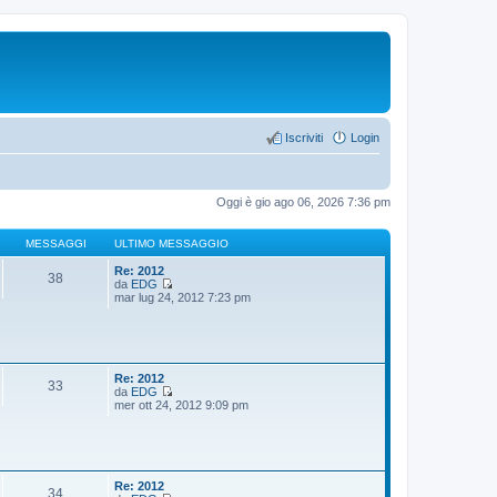
Iscriviti
Login
Oggi è gio ago 06, 2026 7:36 pm
MESSAGGI
ULTIMO MESSAGGIO
Re: 2012
38
da
EDG
V
mar lug 24, 2012 7:23 pm
e
d
i
u
l
t
Re: 2012
33
i
da
EDG
m
V
mer ott 24, 2012 9:09 pm
o
e
m
d
e
i
s
u
s
l
a
t
Re: 2012
34
g
i