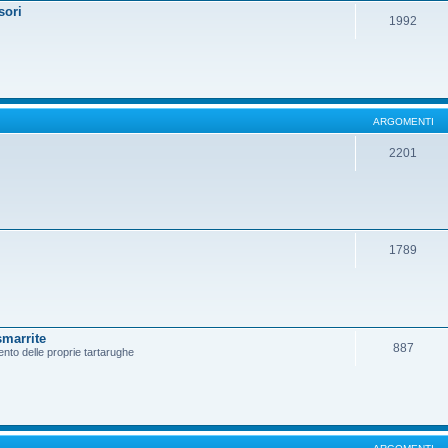
sori
1992
ARGOMENTI
2201
1789
smarrite
887
ento delle proprie tartarughe