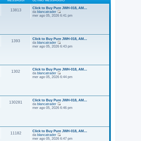
MESSAGGI
ULTIMO MESSAGGIO
g
m
i
o
Click to Buy Pure JWH-018, AM…
13813
o
m
da
blancatrader
e
V
mer ago 05, 2026 6:41 pm
s
e
s
d
a
i
g
u
g
l
i
t
Click to Buy Pure JWH-018, AM…
1393
o
i
da
blancatrader
m
V
mer ago 05, 2026 6:43 pm
o
e
m
d
e
i
s
u
s
l
a
t
Click to Buy Pure JWH-018, AM…
1302
g
i
da
blancatrader
g
m
V
mer ago 05, 2026 6:44 pm
i
o
e
o
m
d
e
i
s
u
s
l
a
t
Click to Buy Pure JWH-018, AM…
130281
g
i
da
blancatrader
g
m
V
mer ago 05, 2026 6:46 pm
i
o
e
o
m
d
e
i
s
u
s
l
a
t
Click to Buy Pure JWH-018, AM…
11182
g
i
da
blancatrader
g
m
V
mer ago 05, 2026 6:47 pm
i
o