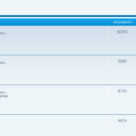
ARGOMENTI
82251
 ecc.
5585
 ecc.
8719
 ecc.
ginata
4974