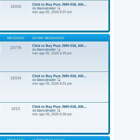
t
i
Click to Buy Pure JWH-018, AM…
16316
i
o
da
blancatrader
m
V
mer ago 05, 2026 6:37 pm
o
e
m
d
e
i
s
u
s
l
a
t
g
i
MESSAGGI
ULTIMO MESSAGGIO
g
m
i
o
Click to Buy Pure JWH-018, AM…
23776
o
m
da
blancatrader
e
V
mer ago 05, 2026 6:29 pm
s
e
s
d
a
i
g
u
g
l
i
t
Click to Buy Pure JWH-018, AM…
18334
o
i
da
blancatrader
m
V
mer ago 05, 2026 6:31 pm
o
e
m
d
e
i
s
u
s
l
a
t
Click to Buy Pure JWH-018, AM…
1010
g
i
da
blancatrader
g
m
V
mer ago 05, 2026 6:39 pm
i
o
e
o
m
d
e
i
s
u
s
l
a
t
g
i