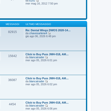
da
EDG
g
m
V
mer mag 16, 2012 7:50 pm
i
o
e
o
m
d
e
i
s
u
s
l
a
t
g
i
MESSAGGI
ULTIMO MESSAGGIO
g
m
i
o
Re: Dental Wings DWOS 2020-14…
82915
o
m
da
chavesarlene4
e
V
gio ago 06, 2026 6:48 pm
s
e
s
d
a
i
g
u
g
l
i
t
Click to Buy Pure JWH-018, AM…
15642
o
i
da
blancatrader
m
V
mer ago 05, 2026 6:01 pm
o
e
m
d
e
i
s
u
s
l
a
t
Click to Buy Pure JWH-018, AM…
36087
g
i
da
blancatrader
g
m
V
mer ago 05, 2026 6:02 pm
i
o
e
o
m
d
e
i
s
u
s
l
a
t
Click to Buy Pure JWH-018, AM…
4454
g
i
da
blancatrader
g
m
V
mer ago 05, 2026 6:06 pm
i
o
e