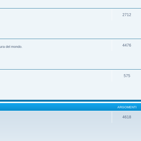
2712
4476
ltura del mondo.
575
ARGOMENTI
4618