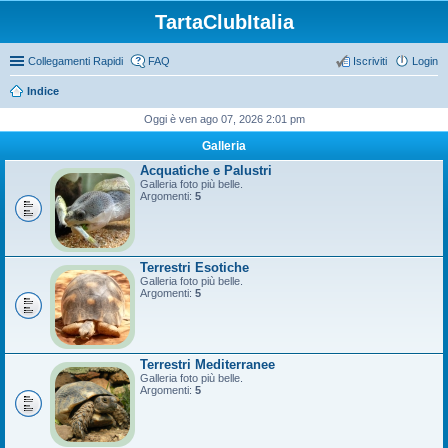
TartaClubItalia
Collegamenti Rapidi
FAQ
Iscriviti
Login
Indice
Oggi è ven ago 07, 2026 2:01 pm
Galleria
Acquatiche e Palustri
Galleria foto più belle.
Argomenti:
5
Terrestri Esotiche
Galleria foto più belle.
Argomenti:
5
Terrestri Mediterranee
Galleria foto più belle.
Argomenti:
5