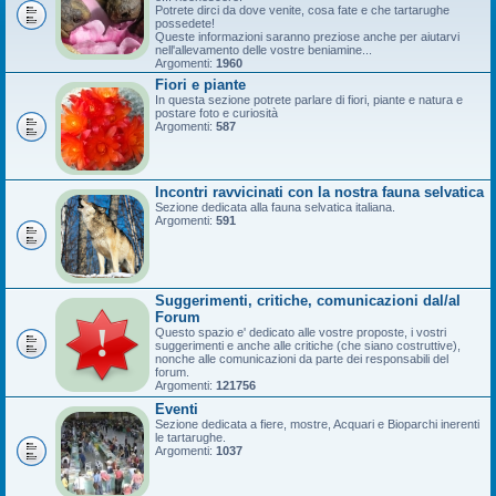
Potrete dirci da dove venite, cosa fate e che tartarughe
possedete!
Queste informazioni saranno preziose anche per aiutarvi
nell'allevamento delle vostre beniamine...
Argomenti:
1960
Fiori e piante
In questa sezione potrete parlare di fiori, piante e natura e
postare foto e curiosità
Argomenti:
587
Incontri ravvicinati con la nostra fauna selvatica
Sezione dedicata alla fauna selvatica italiana.
Argomenti:
591
Suggerimenti, critiche, comunicazioni dal/al
Forum
Questo spazio e' dedicato alle vostre proposte, i vostri
suggerimenti e anche alle critiche (che siano costruttive),
nonche alle comunicazioni da parte dei responsabili del
forum.
Argomenti:
121756
Eventi
Sezione dedicata a fiere, mostre, Acquari e Bioparchi inerenti
le tartarughe.
Argomenti:
1037