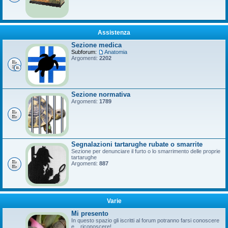
Assistenza
Sezione medica
Subforum:
Anatomia
Argomenti:
2202
Sezione normativa
Argomenti:
1789
Segnalazioni tartarughe rubate o smarrite
Sezione per denunciare il furto o lo smarrimento delle proprie
tartarughe
Argomenti:
887
Varie
Mi presento
In questo spazio gli iscritti al forum potranno farsi conoscere
e... riconoscere!