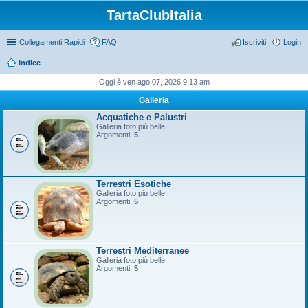
TartaClubItalia
Collegamenti Rapidi
FAQ
Iscriviti
Login
Indice
Oggi è ven ago 07, 2026 9:13 am
Galleria
Acquatiche e Palustri
Galleria foto più belle.
Argomenti:
5
Terrestri Esotiche
Galleria foto più belle.
Argomenti:
5
Terrestri Mediterranee
Galleria foto più belle.
Argomenti:
5