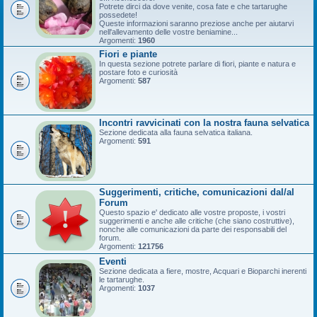
Potrete dirci da dove venite, cosa fate e che tartarughe
possedete!
Queste informazioni saranno preziose anche per aiutarvi
nell'allevamento delle vostre beniamine...
Argomenti:
1960
Fiori e piante
In questa sezione potrete parlare di fiori, piante e natura e
postare foto e curiosità
Argomenti:
587
Incontri ravvicinati con la nostra fauna selvatica
Sezione dedicata alla fauna selvatica italiana.
Argomenti:
591
Suggerimenti, critiche, comunicazioni dal/al
Forum
Questo spazio e' dedicato alle vostre proposte, i vostri
suggerimenti e anche alle critiche (che siano costruttive),
nonche alle comunicazioni da parte dei responsabili del
forum.
Argomenti:
121756
Eventi
Sezione dedicata a fiere, mostre, Acquari e Bioparchi inerenti
le tartarughe.
Argomenti:
1037