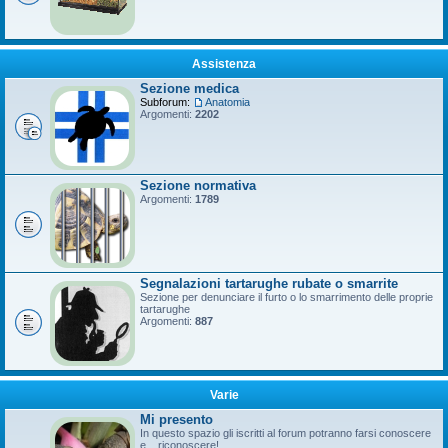
Assistenza
Sezione medica
Subforum:
Anatomia
Argomenti:
2202
Sezione normativa
Argomenti:
1789
Segnalazioni tartarughe rubate o smarrite
Sezione per denunciare il furto o lo smarrimento delle proprie
tartarughe
Argomenti:
887
Varie
Mi presento
In questo spazio gli iscritti al forum potranno farsi conoscere
e... riconoscere!