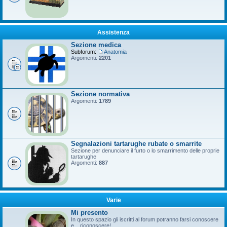
Assistenza
Sezione medica
Subforum:
Anatomia
Argomenti:
2201
Sezione normativa
Argomenti:
1789
Segnalazioni tartarughe rubate o smarrite
Sezione per denunciare il furto o lo smarrimento delle proprie
tartarughe
Argomenti:
887
Varie
Mi presento
In questo spazio gli iscritti al forum potranno farsi conoscere
e... riconoscere!