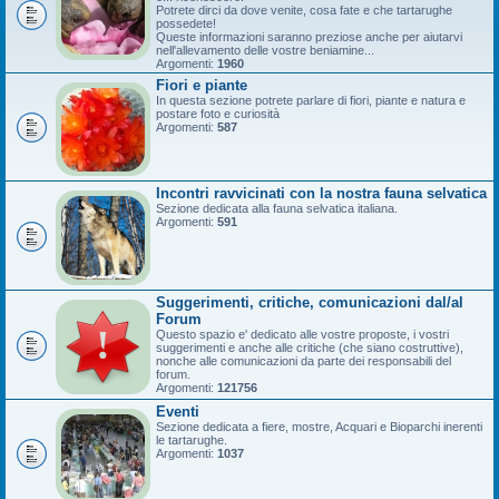
Potrete dirci da dove venite, cosa fate e che tartarughe
possedete!
Queste informazioni saranno preziose anche per aiutarvi
nell'allevamento delle vostre beniamine...
Argomenti:
1960
Fiori e piante
In questa sezione potrete parlare di fiori, piante e natura e
postare foto e curiosità
Argomenti:
587
Incontri ravvicinati con la nostra fauna selvatica
Sezione dedicata alla fauna selvatica italiana.
Argomenti:
591
Suggerimenti, critiche, comunicazioni dal/al
Forum
Questo spazio e' dedicato alle vostre proposte, i vostri
suggerimenti e anche alle critiche (che siano costruttive),
nonche alle comunicazioni da parte dei responsabili del
forum.
Argomenti:
121756
Eventi
Sezione dedicata a fiere, mostre, Acquari e Bioparchi inerenti
le tartarughe.
Argomenti:
1037