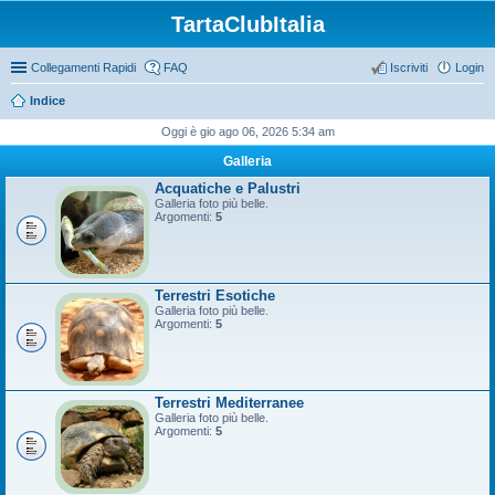
TartaClubItalia
Collegamenti Rapidi
FAQ
Iscriviti
Login
Indice
Oggi è gio ago 06, 2026 5:34 am
Galleria
Acquatiche e Palustri
Galleria foto più belle.
Argomenti:
5
Terrestri Esotiche
Galleria foto più belle.
Argomenti:
5
Terrestri Mediterranee
Galleria foto più belle.
Argomenti:
5