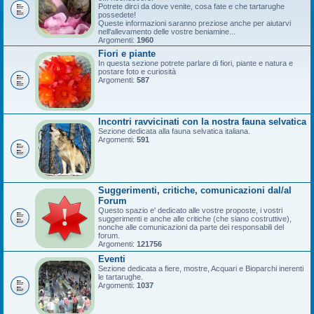
Potrete dirci da dove venite, cosa fate e che tartarughe
possedete!
Queste informazioni saranno preziose anche per aiutarvi
nell'allevamento delle vostre beniamine...
Argomenti:
1960
Fiori e piante
In questa sezione potrete parlare di fiori, piante e natura e
postare foto e curiosità
Argomenti:
587
Incontri ravvicinati con la nostra fauna selvatica
Sezione dedicata alla fauna selvatica italiana.
Argomenti:
591
Suggerimenti, critiche, comunicazioni dal/al
Forum
Questo spazio e' dedicato alle vostre proposte, i vostri
suggerimenti e anche alle critiche (che siano costruttive),
nonche alle comunicazioni da parte dei responsabili del
forum.
Argomenti:
121756
Eventi
Sezione dedicata a fiere, mostre, Acquari e Bioparchi inerenti
le tartarughe.
Argomenti:
1037