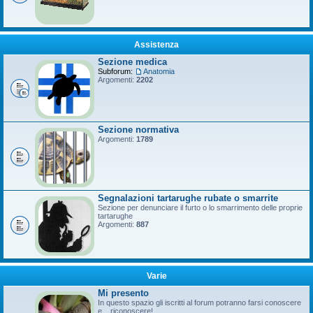
Assistenza
Sezione medica
Subforum:
Anatomia
Argomenti:
2202
Sezione normativa
Argomenti:
1789
Segnalazioni tartarughe rubate o smarrite
Sezione per denunciare il furto o lo smarrimento delle proprie
tartarughe
Argomenti:
887
Varie
Mi presento
In questo spazio gli iscritti al forum potranno farsi conoscere
e... riconoscere!