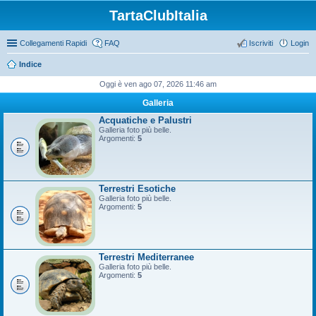
TartaClubItalia
Collegamenti Rapidi
FAQ
Iscriviti
Login
Indice
Oggi è ven ago 07, 2026 11:46 am
Galleria
Acquatiche e Palustri
Galleria foto più belle.
Argomenti:
5
Terrestri Esotiche
Galleria foto più belle.
Argomenti:
5
Terrestri Mediterranee
Galleria foto più belle.
Argomenti:
5