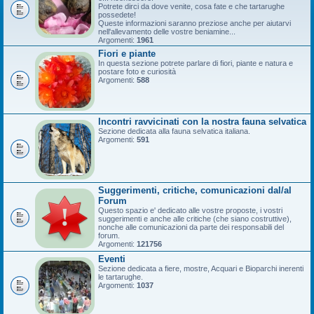
Potrete dirci da dove venite, cosa fate e che tartarughe
possedete!
Queste informazioni saranno preziose anche per aiutarvi
nell'allevamento delle vostre beniamine...
Argomenti:
1961
Fiori e piante
In questa sezione potrete parlare di fiori, piante e natura e
postare foto e curiosità
Argomenti:
588
Incontri ravvicinati con la nostra fauna selvatica
Sezione dedicata alla fauna selvatica italiana.
Argomenti:
591
Suggerimenti, critiche, comunicazioni dal/al
Forum
Questo spazio e' dedicato alle vostre proposte, i vostri
suggerimenti e anche alle critiche (che siano costruttive),
nonche alle comunicazioni da parte dei responsabili del
forum.
Argomenti:
121756
Eventi
Sezione dedicata a fiere, mostre, Acquari e Bioparchi inerenti
le tartarughe.
Argomenti:
1037