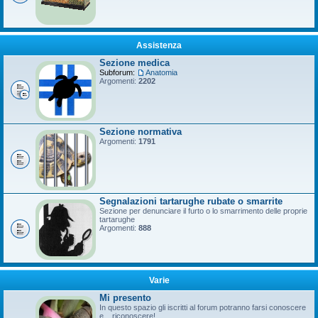
Assistenza
Sezione medica
Subforum:
Anatomia
Argomenti:
2202
Sezione normativa
Argomenti:
1791
Segnalazioni tartarughe rubate o smarrite
Sezione per denunciare il furto o lo smarrimento delle proprie
tartarughe
Argomenti:
888
Varie
Mi presento
In questo spazio gli iscritti al forum potranno farsi conoscere
e... riconoscere!