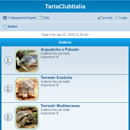
TartaClubItalia
Collegamenti Rapidi
FAQ
Iscriviti
Login
Indice
Oggi è lun ago 10, 2026 11:33 am
Galleria
Acquatiche e Palustri
Galleria foto più belle.
Argomenti:
5
Terrestri Esotiche
Galleria foto più belle.
Argomenti:
5
Terrestri Mediterranee
Galleria foto più belle.
Argomenti:
5