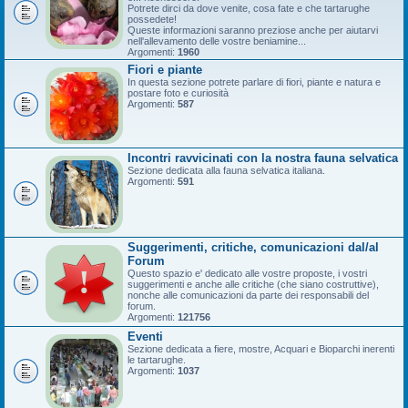
Potrete dirci da dove venite, cosa fate e che tartarughe
possedete!
Queste informazioni saranno preziose anche per aiutarvi
nell'allevamento delle vostre beniamine...
Argomenti:
1960
Fiori e piante
In questa sezione potrete parlare di fiori, piante e natura e
postare foto e curiosità
Argomenti:
587
Incontri ravvicinati con la nostra fauna selvatica
Sezione dedicata alla fauna selvatica italiana.
Argomenti:
591
Suggerimenti, critiche, comunicazioni dal/al
Forum
Questo spazio e' dedicato alle vostre proposte, i vostri
suggerimenti e anche alle critiche (che siano costruttive),
nonche alle comunicazioni da parte dei responsabili del
forum.
Argomenti:
121756
Eventi
Sezione dedicata a fiere, mostre, Acquari e Bioparchi inerenti
le tartarughe.
Argomenti:
1037