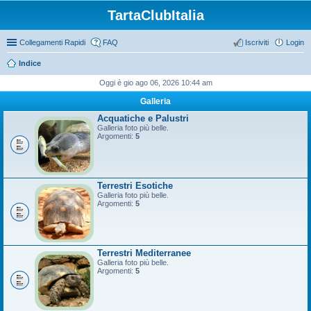
TartaClubItalia
Collegamenti Rapidi
FAQ
Iscriviti
Login
Indice
Oggi è gio ago 06, 2026 10:44 am
Galleria
Acquatiche e Palustri
Galleria foto più belle.
Argomenti:
5
Terrestri Esotiche
Galleria foto più belle.
Argomenti:
5
Terrestri Mediterranee
Galleria foto più belle.
Argomenti:
5