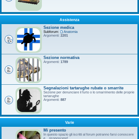
Assistenza
Sezione medica
Subforum:
Anatomia
Argomenti:
2201
Sezione normativa
Argomenti:
1789
Segnalazioni tartarughe rubate o smarrite
Sezione per denunciare il furto o lo smarrimento delle proprie
tartarughe
Argomenti:
887
Varie
Mi presento
In questo spazio gli iscritti al forum potranno farsi conoscere
e... riconoscere!