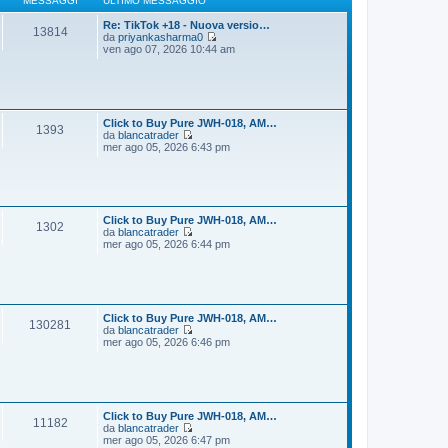
MESSAGGI
ULTIMO MESSAGGIO
g
m
i
o
Re: TikTok +18 - Nuova versio…
13814
o
m
da
priyankasharma0
e
V
ven ago 07, 2026 10:44 am
s
e
s
d
a
i
g
u
g
l
i
t
Click to Buy Pure JWH-018, AM…
1393
o
i
da
blancatrader
m
V
mer ago 05, 2026 6:43 pm
o
e
m
d
e
i
s
u
s
l
a
t
Click to Buy Pure JWH-018, AM…
1302
g
i
da
blancatrader
g
m
V
mer ago 05, 2026 6:44 pm
i
o
e
o
m
d
e
i
s
u
s
l
a
t
Click to Buy Pure JWH-018, AM…
130281
g
i
da
blancatrader
g
m
V
mer ago 05, 2026 6:46 pm
i
o
e
o
m
d
e
i
s
u
s
l
a
t
Click to Buy Pure JWH-018, AM…
11182
g
i
da
blancatrader
g
m
V
mer ago 05, 2026 6:47 pm
i
o