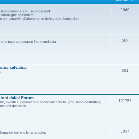
ARGOMENTI
1960
o farsi conoscere e... riconoscere!
he tartarughe possedete!
per aiutarvi nell'allevamento delle vostre beniamine...
587
ante e natura e postare foto e curiosità
fauna selvatica
591
a.
ioni dal/al Forum
121756
e, i vostri suggerimenti e anche alle critiche (che siano costruttive),
onsabili del forum.
1037
ioparchi inerenti le tartarughe.