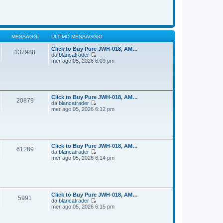
o
m
d
e
i
s
u
s
l
a
t
g
i
MESSAGGI
ULTIMO MESSAGGIO
g
m
i
o
Click to Buy Pure JWH-018, AM…
137988
o
m
da
blancatrader
e
V
mer ago 05, 2026 6:09 pm
s
e
s
d
a
i
g
u
g
l
i
t
Click to Buy Pure JWH-018, AM…
20879
o
i
da
blancatrader
m
V
mer ago 05, 2026 6:12 pm
o
e
m
d
e
i
s
u
s
l
a
t
Click to Buy Pure JWH-018, AM…
61289
g
i
da
blancatrader
g
m
V
mer ago 05, 2026 6:14 pm
i
o
e
o
m
d
e
i
s
u
s
l
a
t
Click to Buy Pure JWH-018, AM…
5991
g
i
da
blancatrader
g
m
V
mer ago 05, 2026 6:15 pm
i
o
e
o
m
d
e