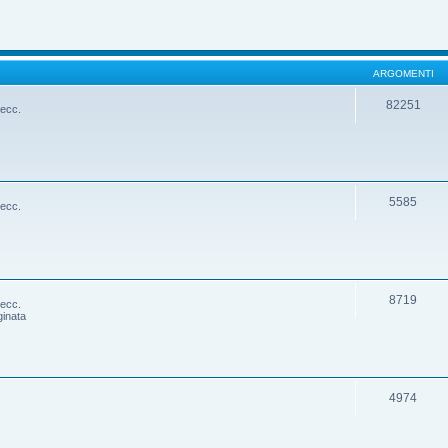
ARGOMENTI
82251
 ecc.
5585
 ecc.
8719
 ecc.
ginata
4974