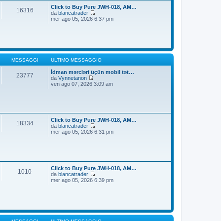
t
i
Click to Buy Pure JWH-018, AM…
16316
i
o
da
blancatrader
m
V
mer ago 05, 2026 6:37 pm
o
e
m
d
e
i
s
u
s
l
a
t
g
i
MESSAGGI
ULTIMO MESSAGGIO
g
m
i
o
İdman mərcləri üçün mobil tət…
23777
o
m
da
Vynnetanon
V
e
ven ago 07, 2026 3:09 am
e
s
d
s
i
a
u
g
l
g
t
i
Click to Buy Pure JWH-018, AM…
18334
i
o
da
blancatrader
m
V
mer ago 05, 2026 6:31 pm
o
e
m
d
e
i
s
u
s
l
a
t
Click to Buy Pure JWH-018, AM…
1010
g
i
da
blancatrader
g
m
V
mer ago 05, 2026 6:39 pm
i
o
e
o
m
d
e
i
s
u
s
l
a
t
g
i