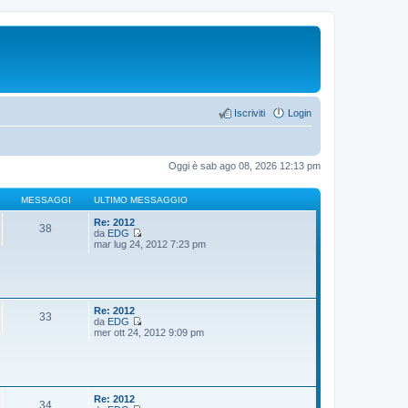
Iscriviti
Login
Oggi è sab ago 08, 2026 12:13 pm
MESSAGGI
ULTIMO MESSAGGIO
Re: 2012
38
da
EDG
V
mar lug 24, 2012 7:23 pm
e
d
i
u
l
t
Re: 2012
33
i
da
EDG
m
V
mer ott 24, 2012 9:09 pm
o
e
m
d
e
i
s
u
s
l
a
t
Re: 2012
34
g
i