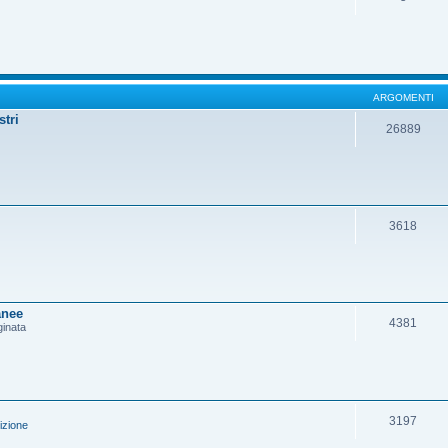
ARGOMENTI
stri
26889
3618
anee
4381
ginata
3197
izione