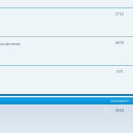
2712
4476
ltura del mondo.
575
ARGOMENTI
4618