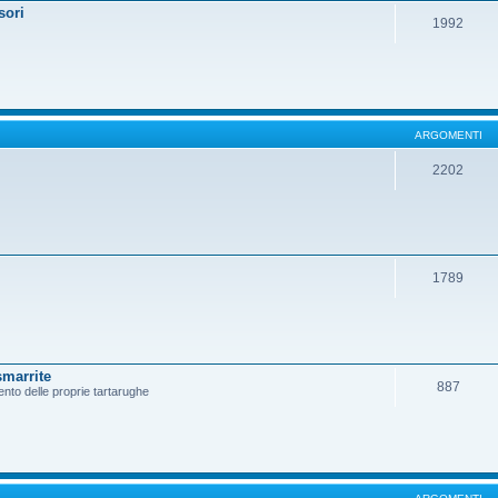
sori
1992
ARGOMENTI
2202
1789
smarrite
887
ento delle proprie tartarughe