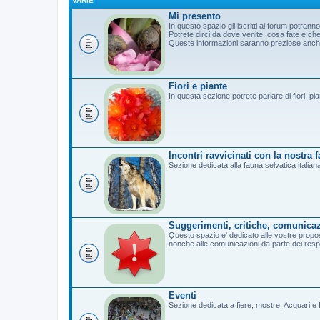
VARIE
Mi presento
In questo spazio gli iscritti al forum potrann
Potrete dirci da dove venite, cosa fate e c
Queste informazioni saranno preziose anche 
Fiori e piante
In questa sezione potrete parlare di fiori, pi
Incontri ravvicinati con la nostra 
Sezione dedicata alla fauna selvatica italian
Suggerimenti, critiche, comunicaz
Questo spazio e' dedicato alle vostre propost
nonche alle comunicazioni da parte dei resp
Eventi
Sezione dedicata a fiere, mostre, Acquari e B