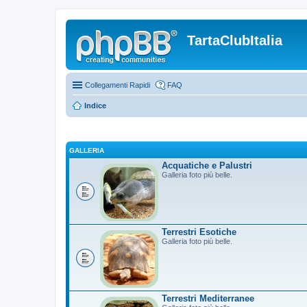
TartaClubItalia
Collegamenti Rapidi
FAQ
Indice
GALLERIA
Acquatiche e Palustri
Galleria foto più belle.
Terrestri Esotiche
Galleria foto più belle.
Terrestri Mediterranee