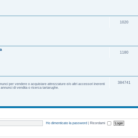
1020
a
1180
384741
nnunci per vendere o acquistare attrezzature e/o altri accessori inerenti
e annunci di vendita o ricerca tartarughe.
Ho dimenticato la password
|
Ricordami