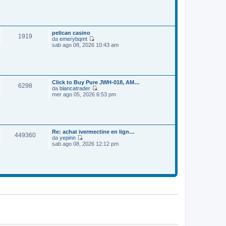
e
o
m
d
e
i
s
u
s
l
a
t
pelican casino
1919
g
i
da
emerybqmt
g
m
V
sab ago 08, 2026 10:43 am
i
o
e
o
m
d
e
i
s
u
s
l
a
t
Click to Buy Pure JWH-018, AM…
6298
g
i
da
blancatrader
g
m
V
mer ago 05, 2026 6:53 pm
i
o
e
o
m
d
e
i
s
u
s
l
a
t
Re: achat ivermectine en lign…
449360
g
i
da
yepinn
g
m
V
sab ago 08, 2026 12:12 pm
i
o
e
o
m
d
e
i
s
u
s
l
a
t
g
i
g
m
i
o
o
m
e
s
s