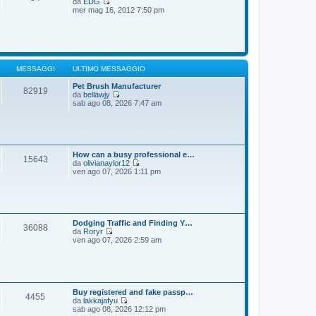
da
EDG
g
m
V
mer mag 16, 2012 7:50 pm
i
o
e
o
m
d
e
i
s
u
s
l
a
t
g
i
MESSAGGI
ULTIMO MESSAGGIO
g
m
i
o
Pet Brush Manufacturer
82919
o
m
da
bellawjy
e
V
sab ago 08, 2026 7:47 am
s
e
s
d
a
i
g
u
g
l
i
t
How can a busy professional e…
15643
o
i
da
olivianaylor12
m
V
ven ago 07, 2026 1:11 pm
o
e
m
d
e
i
s
u
s
l
a
t
Dodging Traffic and Finding Y…
36088
g
i
da
Roryr
g
m
V
ven ago 07, 2026 2:59 am
i
o
e
o
m
d
e
i
s
u
s
l
a
t
Buy registered and fake passp…
4455
g
i
da
lakkajafyu
g
m
V
sab ago 08, 2026 12:12 pm
i
o
e