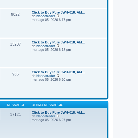
i
s
u
s
l
a
t
Click to Buy Pure JWH-018, AM…
9022
g
i
da
blancatrader
g
m
V
mer ago 05, 2026 6:17 pm
i
o
e
o
m
d
e
i
s
u
s
l
a
t
Click to Buy Pure JWH-018, AM…
15207
g
i
da
blancatrader
g
m
V
mer ago 05, 2026 6:18 pm
i
o
e
o
m
d
e
i
s
u
s
l
a
t
Click to Buy Pure JWH-018, AM…
966
g
i
da
blancatrader
g
m
V
mer ago 05, 2026 6:20 pm
i
o
e
o
m
d
e
i
s
u
s
l
a
t
g
i
MESSAGGI
ULTIMO MESSAGGIO
g
m
i
o
Click to Buy Pure JWH-018, AM…
17121
o
m
da
blancatrader
V
e
mer ago 05, 2026 6:27 pm
e
s
d
s
i
a
u
g
l
g