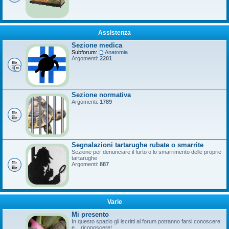
Assistenza
Sezione medica
Subforum:
Anatomia
Argomenti:
2201
Sezione normativa
Argomenti:
1789
Segnalazioni tartarughe rubate o smarrite
Sezione per denunciare il furto o lo smarrimento delle proprie
tartarughe
Argomenti:
887
Varie
Mi presento
In questo spazio gli iscritti al forum potranno farsi conoscere
e... riconoscere!