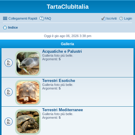
TartaClubItalia
Collegamenti Rapidi
FAQ
Iscriviti
Login
Indice
Oggi è gio ago 06, 2026 3:38 pm
Galleria
Acquatiche e Palustri
Galleria foto più belle.
Argomenti:
5
Terrestri Esotiche
Galleria foto più belle.
Argomenti:
5
Terrestri Mediterranee
Galleria foto più belle.
Argomenti:
5