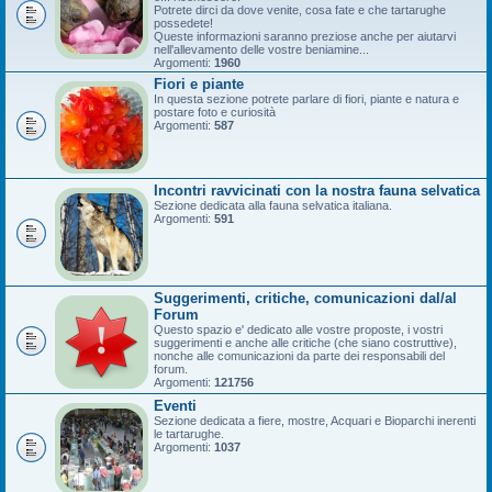
Potrete dirci da dove venite, cosa fate e che tartarughe
possedete!
Queste informazioni saranno preziose anche per aiutarvi
nell'allevamento delle vostre beniamine...
Argomenti:
1960
Fiori e piante
In questa sezione potrete parlare di fiori, piante e natura e
postare foto e curiosità
Argomenti:
587
Incontri ravvicinati con la nostra fauna selvatica
Sezione dedicata alla fauna selvatica italiana.
Argomenti:
591
Suggerimenti, critiche, comunicazioni dal/al
Forum
Questo spazio e' dedicato alle vostre proposte, i vostri
suggerimenti e anche alle critiche (che siano costruttive),
nonche alle comunicazioni da parte dei responsabili del
forum.
Argomenti:
121756
Eventi
Sezione dedicata a fiere, mostre, Acquari e Bioparchi inerenti
le tartarughe.
Argomenti:
1037