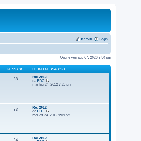
Iscriviti
Login
Oggi è ven ago 07, 2026 2:50 pm
MESSAGGI
ULTIMO MESSAGGIO
Re: 2012
38
da
EDG
V
mar lug 24, 2012 7:23 pm
e
d
i
u
l
t
Re: 2012
33
i
da
EDG
m
V
mer ott 24, 2012 9:09 pm
o
e
m
d
e
i
s
u
s
l
a
t
Re: 2012
34
g
i