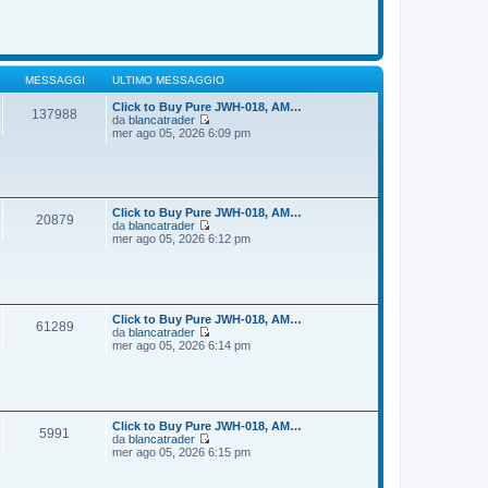
o
m
d
e
i
s
u
s
l
a
t
g
i
MESSAGGI
ULTIMO MESSAGGIO
g
m
i
o
Click to Buy Pure JWH-018, AM…
137988
o
m
da
blancatrader
e
V
mer ago 05, 2026 6:09 pm
s
e
s
d
a
i
g
u
g
l
i
t
Click to Buy Pure JWH-018, AM…
20879
o
i
da
blancatrader
m
V
mer ago 05, 2026 6:12 pm
o
e
m
d
e
i
s
u
s
l
a
t
Click to Buy Pure JWH-018, AM…
61289
g
i
da
blancatrader
g
m
V
mer ago 05, 2026 6:14 pm
i
o
e
o
m
d
e
i
s
u
s
l
a
t
Click to Buy Pure JWH-018, AM…
5991
g
i
da
blancatrader
g
m
V
mer ago 05, 2026 6:15 pm
i
o
e
o
m
d
e