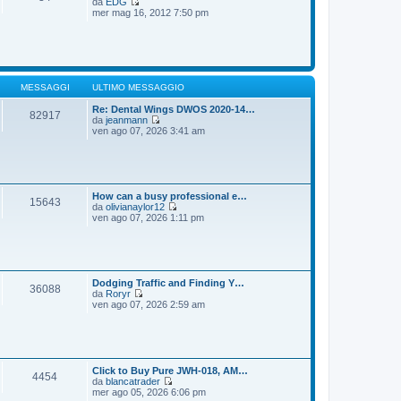
da
EDG
g
m
V
mer mag 16, 2012 7:50 pm
i
o
e
o
m
d
e
i
s
u
s
l
a
t
g
i
MESSAGGI
ULTIMO MESSAGGIO
g
m
i
o
Re: Dental Wings DWOS 2020-14…
82917
o
m
da
jeanmann
e
V
ven ago 07, 2026 3:41 am
s
e
s
d
a
i
g
u
g
l
i
t
How can a busy professional e…
15643
o
i
da
olivianaylor12
m
V
ven ago 07, 2026 1:11 pm
o
e
m
d
e
i
s
u
s
l
a
t
Dodging Traffic and Finding Y…
36088
g
i
da
Roryr
g
m
V
ven ago 07, 2026 2:59 am
i
o
e
o
m
d
e
i
s
u
s
l
a
t
Click to Buy Pure JWH-018, AM…
4454
g
i
da
blancatrader
g
m
V
mer ago 05, 2026 6:06 pm
i
o
e