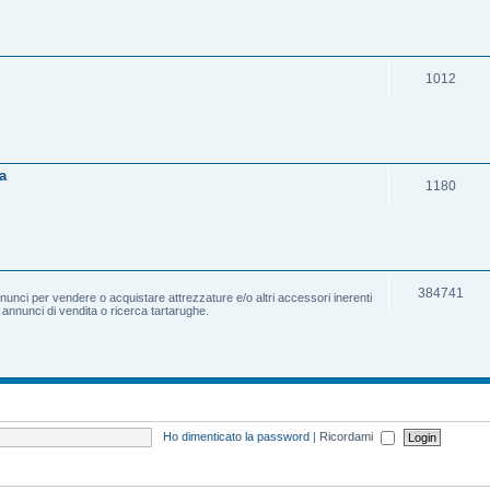
1012
a
1180
384741
nnunci per vendere o acquistare attrezzature e/o altri accessori inerenti
e annunci di vendita o ricerca tartarughe.
Ho dimenticato la password
|
Ricordami