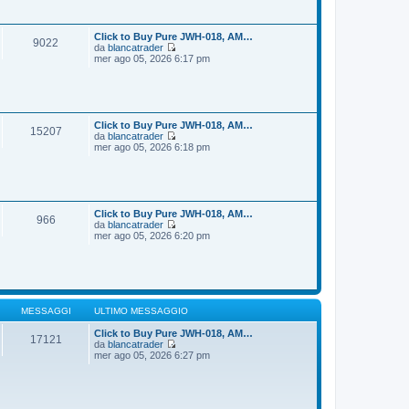
i
s
u
s
l
a
t
Click to Buy Pure JWH-018, AM…
9022
g
i
da
blancatrader
g
m
V
mer ago 05, 2026 6:17 pm
i
o
e
o
m
d
e
i
s
u
s
l
a
t
Click to Buy Pure JWH-018, AM…
15207
g
i
da
blancatrader
g
m
V
mer ago 05, 2026 6:18 pm
i
o
e
o
m
d
e
i
s
u
s
l
a
t
Click to Buy Pure JWH-018, AM…
966
g
i
da
blancatrader
g
m
V
mer ago 05, 2026 6:20 pm
i
o
e
o
m
d
e
i
s
u
s
l
a
t
g
i
MESSAGGI
ULTIMO MESSAGGIO
g
m
i
o
Click to Buy Pure JWH-018, AM…
17121
o
m
da
blancatrader
V
e
mer ago 05, 2026 6:27 pm
e
s
d
s
i
a
u
g
l
g