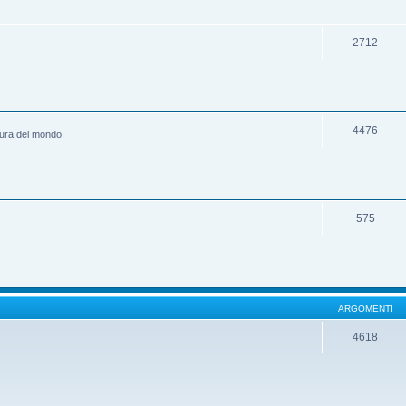
2712
4476
ltura del mondo.
575
ARGOMENTI
4618