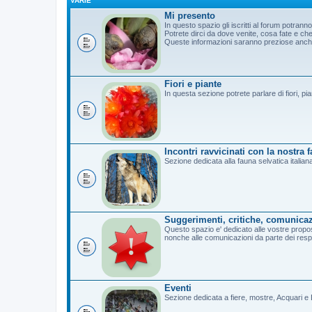
VARIE
Mi presento
In questo spazio gli iscritti al forum potrann
Potrete dirci da dove venite, cosa fate e c
Queste informazioni saranno preziose anche 
Fiori e piante
In questa sezione potrete parlare di fiori, pi
Incontri ravvicinati con la nostra 
Sezione dedicata alla fauna selvatica italian
Suggerimenti, critiche, comunicaz
Questo spazio e' dedicato alle vostre propost
nonche alle comunicazioni da parte dei resp
Eventi
Sezione dedicata a fiere, mostre, Acquari e B