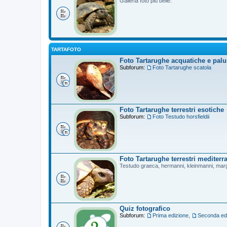
Galleria foto più belle.
TARTAFOTO
Foto Tartarughe acquatiche e palu
Subforum:
Foto Tartarughe scatola
Foto Tartarughe terrestri esotiche
Subforum:
Foto Testudo horsfieldii
Foto Tartarughe terrestri mediterr
Testudo graeca, hermanni, kleinmanni, mar
Quiz fotografico
Subforum:
Prima edizione
,
Seconda ed