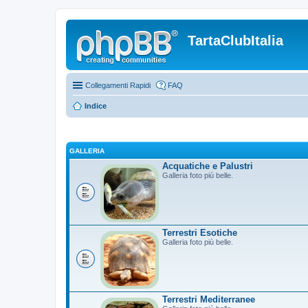
TartaClubItalia
Collegamenti Rapidi
FAQ
Indice
GALLERIA
Acquatiche e Palustri
Galleria foto più belle.
Terrestri Esotiche
Galleria foto più belle.
Terrestri Mediterranee