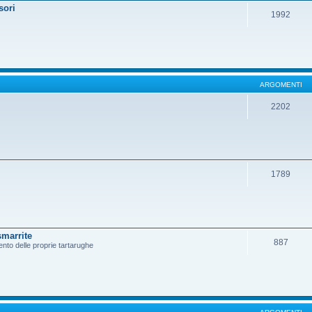
sori
1992
ARGOMENTI
2202
1789
smarrite
887
ento delle proprie tartarughe