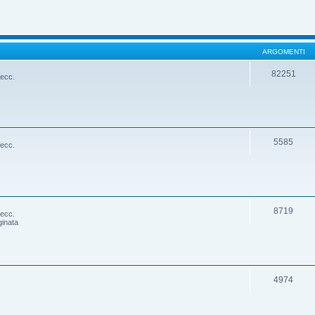
ARGOMENTI
82251
 ecc.
5585
 ecc.
8719
 ecc.
ginata
4974