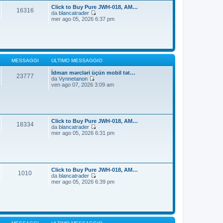
t
i
Click to Buy Pure JWH-018, AM…
16316
i
o
da
blancatrader
m
V
mer ago 05, 2026 6:37 pm
o
e
m
d
e
i
s
u
s
l
a
t
g
i
MESSAGGI
ULTIMO MESSAGGIO
g
m
i
o
İdman mərcləri üçün mobil tət…
23777
o
m
da
Vynnetanon
V
e
ven ago 07, 2026 3:09 am
e
s
d
s
i
a
u
g
l
g
t
i
Click to Buy Pure JWH-018, AM…
18334
i
o
da
blancatrader
m
V
mer ago 05, 2026 6:31 pm
o
e
m
d
e
i
s
u
s
l
a
t
Click to Buy Pure JWH-018, AM…
1010
g
i
da
blancatrader
g
m
V
mer ago 05, 2026 6:39 pm
i
o
e
o
m
d
e
i
s
u
s
l
a
t
g
i