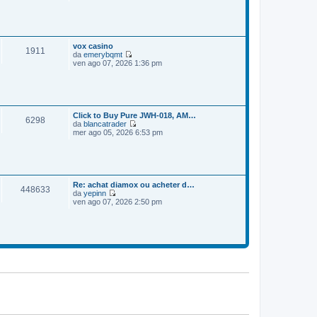
e
o
m
d
e
i
s
u
s
l
a
t
vox casino
1911
g
i
da
emerybqmt
g
m
V
ven ago 07, 2026 1:36 pm
i
o
e
o
m
d
e
i
s
u
s
l
a
t
Click to Buy Pure JWH-018, AM…
6298
g
i
da
blancatrader
g
m
V
mer ago 05, 2026 6:53 pm
i
o
e
o
m
d
e
i
s
u
s
l
a
t
Re: achat diamox ou acheter d…
448633
g
i
da
yepinn
g
m
V
ven ago 07, 2026 2:50 pm
i
o
e
o
m
d
e
i
s
u
s
l
a
t
g
i
g
m
i
o
o
m
e
s
s