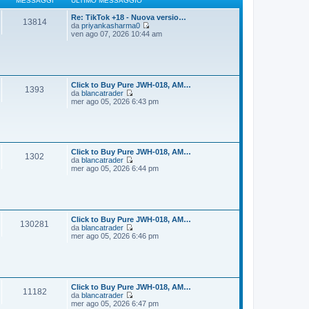
MESSAGGI
ULTIMO MESSAGGIO
g
m
i
o
Re: TikTok +18 - Nuova versio…
13814
o
m
da
priyankasharma0
e
V
ven ago 07, 2026 10:44 am
s
e
s
d
a
i
g
u
g
l
i
t
Click to Buy Pure JWH-018, AM…
1393
o
i
da
blancatrader
m
V
mer ago 05, 2026 6:43 pm
o
e
m
d
e
i
s
u
s
l
a
t
Click to Buy Pure JWH-018, AM…
1302
g
i
da
blancatrader
g
m
V
mer ago 05, 2026 6:44 pm
i
o
e
o
m
d
e
i
s
u
s
l
a
t
Click to Buy Pure JWH-018, AM…
130281
g
i
da
blancatrader
g
m
V
mer ago 05, 2026 6:46 pm
i
o
e
o
m
d
e
i
s
u
s
l
a
t
Click to Buy Pure JWH-018, AM…
11182
g
i
da
blancatrader
g
m
V
mer ago 05, 2026 6:47 pm
i
o