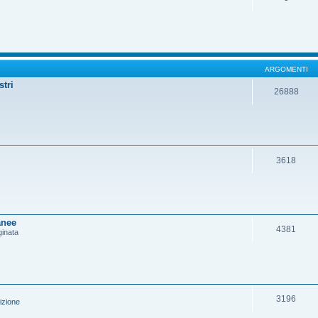
ARGOMENTI
stri
26888
3618
anee
4381
ginata
3196
izione