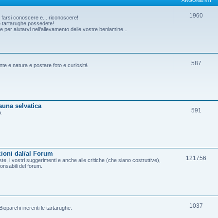
ARGOMENTI
1960
o farsi conoscere e... riconoscere!
he tartarughe possedete!
per aiutarvi nell'allevamento delle vostre beniamine...
587
ante e natura e postare foto e curiosità
fauna selvatica
591
a.
ioni dal/al Forum
121756
e, i vostri suggerimenti e anche alle critiche (che siano costruttive),
onsabili del forum.
1037
ioparchi inerenti le tartarughe.