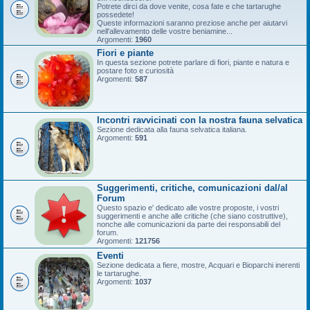
Potrete dirci da dove venite, cosa fate e che tartarughe
possedete!
Queste informazioni saranno preziose anche per aiutarvi
nell'allevamento delle vostre beniamine...
Argomenti:
1960
Fiori e piante
In questa sezione potrete parlare di fiori, piante e natura e
postare foto e curiosità
Argomenti:
587
Incontri ravvicinati con la nostra fauna selvatica
Sezione dedicata alla fauna selvatica italiana.
Argomenti:
591
Suggerimenti, critiche, comunicazioni dal/al
Forum
Questo spazio e' dedicato alle vostre proposte, i vostri
suggerimenti e anche alle critiche (che siano costruttive),
nonche alle comunicazioni da parte dei responsabili del
forum.
Argomenti:
121756
Eventi
Sezione dedicata a fiere, mostre, Acquari e Bioparchi inerenti
le tartarughe.
Argomenti:
1037