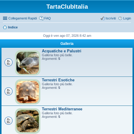
TartaClubItalia
Collegamenti Rapidi
FAQ
Iscriviti
Login
Indice
Oggi è ven ago 07, 2026 8:42 am
Galleria
Acquatiche e Palustri
Galleria foto più belle.
Argomenti:
5
Terrestri Esotiche
Galleria foto più belle.
Argomenti:
5
Terrestri Mediterranee
Galleria foto più belle.
Argomenti:
5