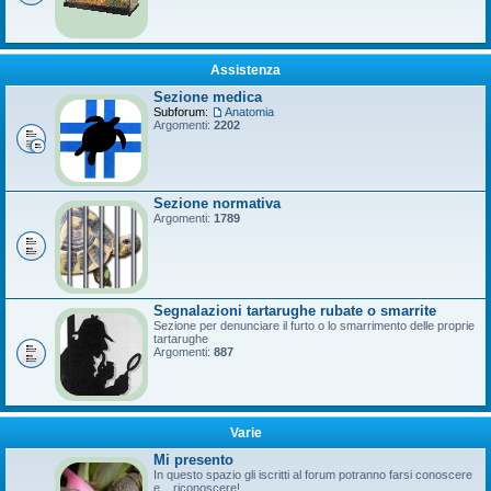
Assistenza
Sezione medica
Subforum:
Anatomia
Argomenti:
2202
Sezione normativa
Argomenti:
1789
Segnalazioni tartarughe rubate o smarrite
Sezione per denunciare il furto o lo smarrimento delle proprie
tartarughe
Argomenti:
887
Varie
Mi presento
In questo spazio gli iscritti al forum potranno farsi conoscere
e... riconoscere!