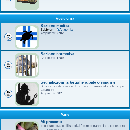
Assistenza
Sezione medica
Subforum:
Anatomia
Argomenti:
2202
Sezione normativa
Argomenti:
1789
Segnalazioni tartarughe rubate o smarrite
Sezione per denunciare il furto o lo smarrimento delle proprie
tartarughe
Argomenti:
887
Varie
Mi presento
In questo spazio gli iscritti al forum potranno farsi conoscere
e... riconoscere!