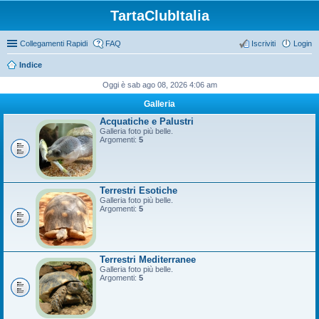
TartaClubItalia
Collegamenti Rapidi
FAQ
Iscriviti
Login
Indice
Oggi è sab ago 08, 2026 4:06 am
Galleria
Acquatiche e Palustri
Galleria foto più belle.
Argomenti:
5
Terrestri Esotiche
Galleria foto più belle.
Argomenti:
5
Terrestri Mediterranee
Galleria foto più belle.
Argomenti:
5