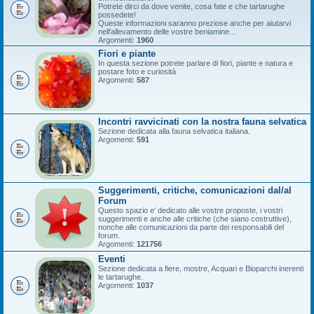
Potrete dirci da dove venite, cosa fate e che tartarughe
possedete!
Queste informazioni saranno preziose anche per aiutarvi
nell'allevamento delle vostre beniamine...
Argomenti:
1960
Fiori e piante
In questa sezione potrete parlare di fiori, piante e natura e
postare foto e curiosità
Argomenti:
587
Incontri ravvicinati con la nostra fauna selvatica
Sezione dedicata alla fauna selvatica italiana.
Argomenti:
591
Suggerimenti, critiche, comunicazioni dal/al
Forum
Questo spazio e' dedicato alle vostre proposte, i vostri
suggerimenti e anche alle critiche (che siano costruttive),
nonche alle comunicazioni da parte dei responsabili del
forum.
Argomenti:
121756
Eventi
Sezione dedicata a fiere, mostre, Acquari e Bioparchi inerenti
le tartarughe.
Argomenti:
1037