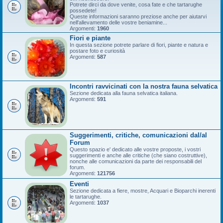
Potrete dirci da dove venite, cosa fate e che tartarughe
possedete!
Queste informazioni saranno preziose anche per aiutarvi
nell'allevamento delle vostre beniamine...
Argomenti:
1960
Fiori e piante
In questa sezione potrete parlare di fiori, piante e natura e
postare foto e curiosità
Argomenti:
587
Incontri ravvicinati con la nostra fauna selvatica
Sezione dedicata alla fauna selvatica italiana.
Argomenti:
591
Suggerimenti, critiche, comunicazioni dal/al
Forum
Questo spazio e' dedicato alle vostre proposte, i vostri
suggerimenti e anche alle critiche (che siano costruttive),
nonche alle comunicazioni da parte dei responsabili del
forum.
Argomenti:
121756
Eventi
Sezione dedicata a fiere, mostre, Acquari e Bioparchi inerenti
le tartarughe.
Argomenti:
1037