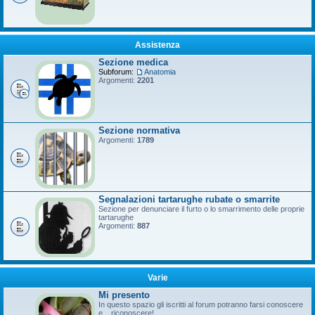
Assistenza
Sezione medica
Subforum:
Anatomia
Argomenti:
2201
Sezione normativa
Argomenti:
1789
Segnalazioni tartarughe rubate o smarrite
Sezione per denunciare il furto o lo smarrimento delle proprie
tartarughe
Argomenti:
887
Varie
Mi presento
In questo spazio gli iscritti al forum potranno farsi conoscere
e... riconoscere!