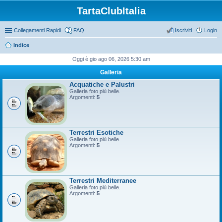
TartaClubItalia
Collegamenti Rapidi
FAQ
Iscriviti
Login
Indice
Oggi è gio ago 06, 2026 5:30 am
Galleria
Acquatiche e Palustri
Galleria foto più belle.
Argomenti:
5
Terrestri Esotiche
Galleria foto più belle.
Argomenti:
5
Terrestri Mediterranee
Galleria foto più belle.
Argomenti:
5