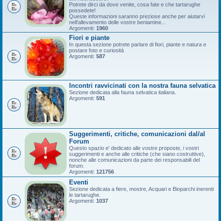
Potrete dirci da dove venite, cosa fate e che tartarughe
possedete!
Queste informazioni saranno preziose anche per aiutarvi
nell'allevamento delle vostre beniamine...
Argomenti:
1960
Fiori e piante
In questa sezione potrete parlare di fiori, piante e natura e
postare foto e curiosità
Argomenti:
587
Incontri ravvicinati con la nostra fauna selvatica
Sezione dedicata alla fauna selvatica italiana.
Argomenti:
591
Suggerimenti, critiche, comunicazioni dal/al
Forum
Questo spazio e' dedicato alle vostre proposte, i vostri
suggerimenti e anche alle critiche (che siano costruttive),
nonche alle comunicazioni da parte dei responsabili del
forum.
Argomenti:
121756
Eventi
Sezione dedicata a fiere, mostre, Acquari e Bioparchi inerenti
le tartarughe.
Argomenti:
1037