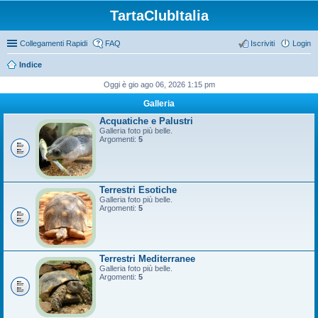
TartaClubItalia
Collegamenti Rapidi
FAQ
Iscriviti
Login
Indice
Oggi è gio ago 06, 2026 1:15 pm
Galleria
Acquatiche e Palustri
Galleria foto più belle.
Argomenti:
5
Terrestri Esotiche
Galleria foto più belle.
Argomenti:
5
Terrestri Mediterranee
Galleria foto più belle.
Argomenti:
5