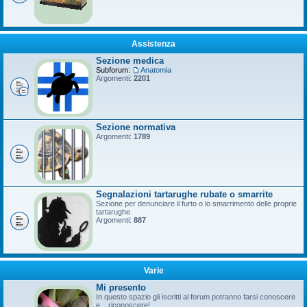
Assistenza
Sezione medica
Subforum:
Anatomia
Argomenti:
2201
Sezione normativa
Argomenti:
1789
Segnalazioni tartarughe rubate o smarrite
Sezione per denunciare il furto o lo smarrimento delle proprie
tartarughe
Argomenti:
887
Varie
Mi presento
In questo spazio gli iscritti al forum potranno farsi conoscere
e... riconoscere!