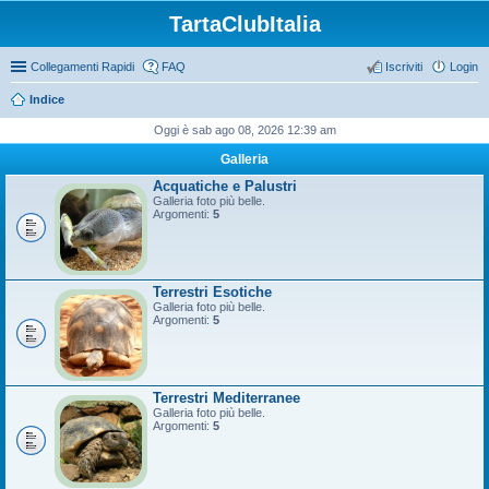
TartaClubItalia
Collegamenti Rapidi
FAQ
Iscriviti
Login
Indice
Oggi è sab ago 08, 2026 12:39 am
Galleria
Acquatiche e Palustri
Galleria foto più belle.
Argomenti:
5
Terrestri Esotiche
Galleria foto più belle.
Argomenti:
5
Terrestri Mediterranee
Galleria foto più belle.
Argomenti:
5