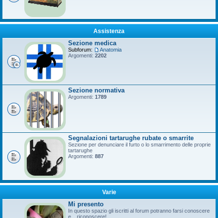
Assistenza
Sezione medica
Subforum:
Anatomia
Argomenti:
2202
Sezione normativa
Argomenti:
1789
Segnalazioni tartarughe rubate o smarrite
Sezione per denunciare il furto o lo smarrimento delle proprie
tartarughe
Argomenti:
887
Varie
Mi presento
In questo spazio gli iscritti al forum potranno farsi conoscere
e... riconoscere!