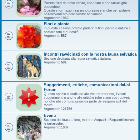
Potrete dirci da dove venite, cosa fate e che tartarughe
possedete!
Queste informazioni saranno preziose anche per aiutarvi
nell'allevamento delle vostre beniamine...
Argomenti:
1960
Fiori e piante
In questa sezione potrete parlare di fiori, piante e natura e
postare foto e curiosità
Argomenti:
587
Incontri ravvicinati con la nostra fauna selvatica
Sezione dedicata alla fauna selvatica italiana.
Argomenti:
591
Suggerimenti, critiche, comunicazioni dal/al
Forum
Questo spazio e' dedicato alle vostre proposte, i vostri
suggerimenti e anche alle critiche (che siano costruttive),
nonche alle comunicazioni da parte dei responsabili del
forum.
Argomenti:
121756
Eventi
Sezione dedicata a fiere, mostre, Acquari e Bioparchi inerenti
le tartarughe.
Argomenti:
1037