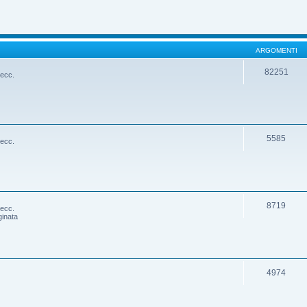
ARGOMENTI
82251
 ecc.
5585
 ecc.
8719
 ecc.
ginata
4974