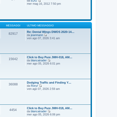
da
EDG
g
m
V
mer mag 16, 2012 7:50 pm
i
o
e
o
m
d
e
i
s
u
s
l
a
t
g
i
MESSAGGI
ULTIMO MESSAGGIO
g
m
i
o
Re: Dental Wings DWOS 2020-14…
82917
o
m
da
jeanmann
e
V
ven ago 07, 2026 3:41 am
s
e
s
d
a
i
g
u
g
l
i
t
Click to Buy Pure JWH-018, AM…
15642
o
i
da
blancatrader
m
V
mer ago 05, 2026 6:01 pm
o
e
m
d
e
i
s
u
s
l
a
t
Dodging Traffic and Finding Y…
36088
g
i
da
Roryr
g
m
V
ven ago 07, 2026 2:59 am
i
o
e
o
m
d
e
i
s
u
s
l
a
t
Click to Buy Pure JWH-018, AM…
4454
g
i
da
blancatrader
g
m
V
mer ago 05, 2026 6:06 pm
i
o
e