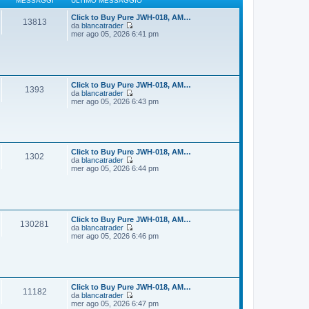
MESSAGGI
ULTIMO MESSAGGIO
g
m
i
o
Click to Buy Pure JWH-018, AM…
13813
o
m
da
blancatrader
e
V
mer ago 05, 2026 6:41 pm
s
e
s
d
a
i
g
u
g
l
i
t
Click to Buy Pure JWH-018, AM…
1393
o
i
da
blancatrader
m
V
mer ago 05, 2026 6:43 pm
o
e
m
d
e
i
s
u
s
l
a
t
Click to Buy Pure JWH-018, AM…
1302
g
i
da
blancatrader
g
m
V
mer ago 05, 2026 6:44 pm
i
o
e
o
m
d
e
i
s
u
s
l
a
t
Click to Buy Pure JWH-018, AM…
130281
g
i
da
blancatrader
g
m
V
mer ago 05, 2026 6:46 pm
i
o
e
o
m
d
e
i
s
u
s
l
a
t
Click to Buy Pure JWH-018, AM…
11182
g
i
da
blancatrader
g
m
V
mer ago 05, 2026 6:47 pm
i
o