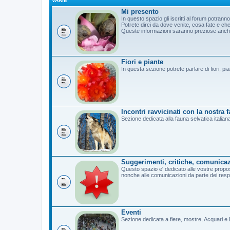
VARIE
Mi presento
In questo spazio gli iscritti al forum potrann
Potrete dirci da dove venite, cosa fate e c
Queste informazioni saranno preziose anche 
Fiori e piante
In questa sezione potrete parlare di fiori, pi
Incontri ravvicinati con la nostra 
Sezione dedicata alla fauna selvatica italian
Suggerimenti, critiche, comunicaz
Questo spazio e' dedicato alle vostre propost
nonche alle comunicazioni da parte dei resp
Eventi
Sezione dedicata a fiere, mostre, Acquari e B