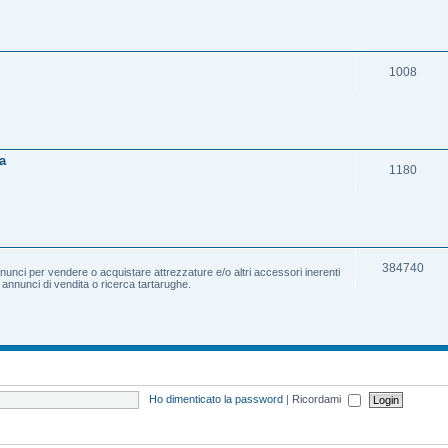
1008
a
1180
384740
nnunci per vendere o acquistare attrezzature e/o altri accessori inerenti
e annunci di vendita o ricerca tartarughe.
Ho dimenticato la password
|
Ricordami