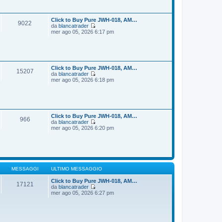
i
s
u
s
l
a
t
Click to Buy Pure JWH-018, AM…
9022
g
i
da
blancatrader
g
m
V
mer ago 05, 2026 6:17 pm
i
o
e
o
m
d
e
i
s
u
s
l
a
t
Click to Buy Pure JWH-018, AM…
15207
g
i
da
blancatrader
g
m
V
mer ago 05, 2026 6:18 pm
i
o
e
o
m
d
e
i
s
u
s
l
a
t
Click to Buy Pure JWH-018, AM…
966
g
i
da
blancatrader
g
m
V
mer ago 05, 2026 6:20 pm
i
o
e
o
m
d
e
i
s
u
s
l
a
t
g
i
MESSAGGI
ULTIMO MESSAGGIO
g
m
i
o
Click to Buy Pure JWH-018, AM…
17121
o
m
da
blancatrader
V
e
mer ago 05, 2026 6:27 pm
e
s
d
s
i
a
u
g
l
g