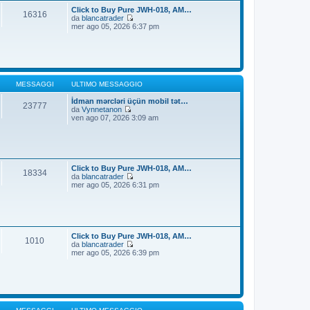
t
i
Click to Buy Pure JWH-018, AM…
16316
i
o
da
blancatrader
m
V
mer ago 05, 2026 6:37 pm
o
e
m
d
e
i
s
u
s
l
a
t
g
i
MESSAGGI
ULTIMO MESSAGGIO
g
m
i
o
İdman mərcləri üçün mobil tət…
23777
o
m
da
Vynnetanon
V
e
ven ago 07, 2026 3:09 am
e
s
d
s
i
a
u
g
l
g
t
i
Click to Buy Pure JWH-018, AM…
18334
i
o
da
blancatrader
m
V
mer ago 05, 2026 6:31 pm
o
e
m
d
e
i
s
u
s
l
a
t
Click to Buy Pure JWH-018, AM…
1010
g
i
da
blancatrader
g
m
V
mer ago 05, 2026 6:39 pm
i
o
e
o
m
d
e
i
s
u
s
l
a
t
g
i