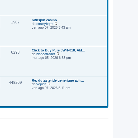
e
o
m
d
e
i
s
u
s
l
a
t
hitnspin casino
1907
g
i
da
emerybqmt
g
m
V
ven ago 07, 2026 3:43 am
i
o
e
o
m
d
e
i
s
u
s
l
a
t
Click to Buy Pure JWH-018, AM…
6298
g
i
da
blancatrader
g
m
V
mer ago 05, 2026 6:53 pm
i
o
e
o
m
d
e
i
s
u
s
l
a
t
Re: dutasteride generique ach…
448209
g
i
da
yepinn
g
m
V
ven ago 07, 2026 5:11 am
i
o
e
o
m
d
e
i
s
u
s
l
a
t
g
i
g
m
i
o
o
m
e
s
s