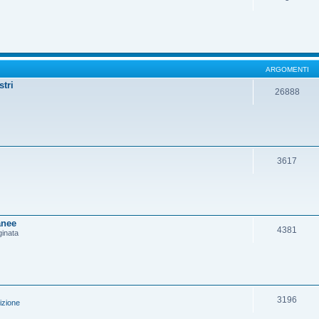
ARGOMENTI
stri
26888
3617
anee
4381
ginata
3196
izione