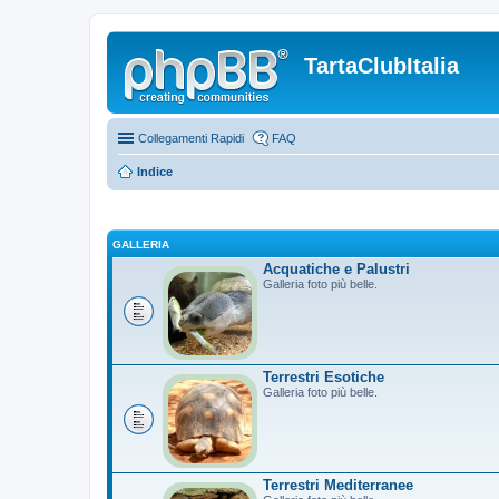
TartaClubItalia
Collegamenti Rapidi
FAQ
Indice
GALLERIA
Acquatiche e Palustri
Galleria foto più belle.
Terrestri Esotiche
Galleria foto più belle.
Terrestri Mediterranee