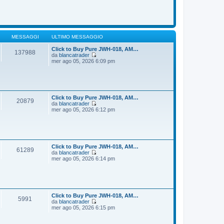
o
m
d
e
i
s
u
s
l
a
t
g
i
MESSAGGI
ULTIMO MESSAGGIO
g
m
i
o
Click to Buy Pure JWH-018, AM…
137988
o
m
da
blancatrader
e
V
mer ago 05, 2026 6:09 pm
s
e
s
d
a
i
g
u
g
l
i
t
Click to Buy Pure JWH-018, AM…
20879
o
i
da
blancatrader
m
V
mer ago 05, 2026 6:12 pm
o
e
m
d
e
i
s
u
s
l
a
t
Click to Buy Pure JWH-018, AM…
61289
g
i
da
blancatrader
g
m
V
mer ago 05, 2026 6:14 pm
i
o
e
o
m
d
e
i
s
u
s
l
a
t
Click to Buy Pure JWH-018, AM…
5991
g
i
da
blancatrader
g
m
V
mer ago 05, 2026 6:15 pm
i
o
e
o
m
d
e