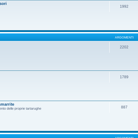
sori
1992
ARGOMENTI
2202
1789
smarrite
887
ento delle proprie tartarughe