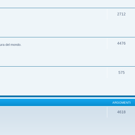
2712
4476
ltura del mondo.
575
ARGOMENTI
4618