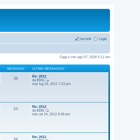
Iscriviti
Login
Oggi è ven ago 07, 2026 5:12 am
MESSAGGI
ULTIMO MESSAGGIO
Re: 2012
38
da
EDG
V
mar lug 24, 2012 7:23 pm
e
d
i
u
l
t
Re: 2012
33
i
da
EDG
m
V
mer ott 24, 2012 9:09 pm
o
e
m
d
e
i
s
u
s
l
a
t
Re: 2012
34
g
i