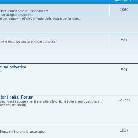
ARGOMENTI
1960
o farsi conoscere e... riconoscere!
he tartarughe possedete!
per aiutarvi nell'allevamento delle vostre beniamine...
587
ante e natura e postare foto e curiosità
fauna selvatica
591
a.
ioni dal/al Forum
121756
e, i vostri suggerimenti e anche alle critiche (che siano costruttive),
onsabili del forum.
1037
ioparchi inerenti le tartarughe.