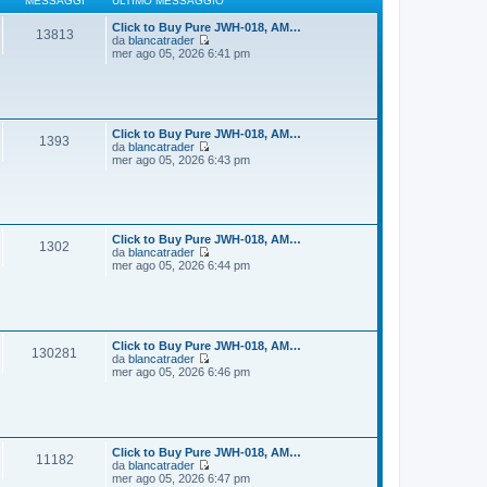
MESSAGGI
ULTIMO MESSAGGIO
g
m
i
o
Click to Buy Pure JWH-018, AM…
13813
o
m
da
blancatrader
e
V
mer ago 05, 2026 6:41 pm
s
e
s
d
a
i
g
u
g
l
i
t
Click to Buy Pure JWH-018, AM…
1393
o
i
da
blancatrader
m
V
mer ago 05, 2026 6:43 pm
o
e
m
d
e
i
s
u
s
l
a
t
Click to Buy Pure JWH-018, AM…
1302
g
i
da
blancatrader
g
m
V
mer ago 05, 2026 6:44 pm
i
o
e
o
m
d
e
i
s
u
s
l
a
t
Click to Buy Pure JWH-018, AM…
130281
g
i
da
blancatrader
g
m
V
mer ago 05, 2026 6:46 pm
i
o
e
o
m
d
e
i
s
u
s
l
a
t
Click to Buy Pure JWH-018, AM…
11182
g
i
da
blancatrader
g
m
V
mer ago 05, 2026 6:47 pm
i
o