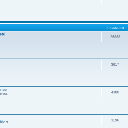
ARGOMENTI
stri
26888
3617
anee
4380
ginata
3196
izione