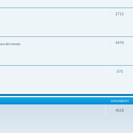
2712
4476
ltura del mondo.
575
ARGOMENTI
4618