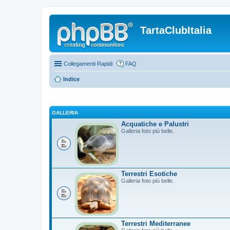
TartaClubItalia
Collegamenti Rapidi
FAQ
Indice
GALLERIA
Acquatiche e Palustri
Galleria foto più belle.
Terrestri Esotiche
Galleria foto più belle.
Terrestri Mediterranee