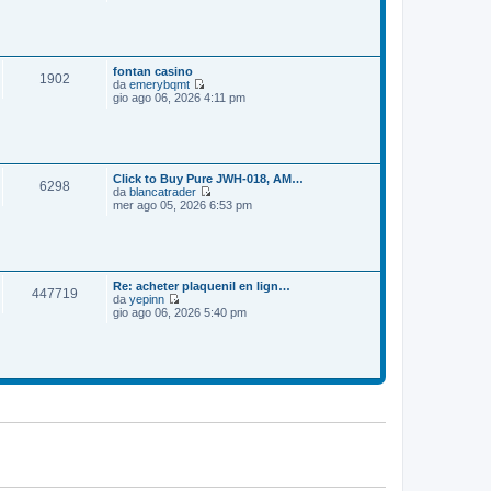
e
o
m
d
e
i
s
u
s
l
a
t
fontan casino
1902
g
i
da
emerybqmt
g
m
V
gio ago 06, 2026 4:11 pm
i
o
e
o
m
d
e
i
s
u
s
l
a
t
Click to Buy Pure JWH-018, AM…
6298
g
i
da
blancatrader
g
m
V
mer ago 05, 2026 6:53 pm
i
o
e
o
m
d
e
i
s
u
s
l
a
t
Re: acheter plaquenil en lign…
447719
g
i
da
yepinn
g
m
V
gio ago 06, 2026 5:40 pm
i
o
e
o
m
d
e
i
s
u
s
l
a
t
g
i
g
m
i
o
o
m
e
s
s