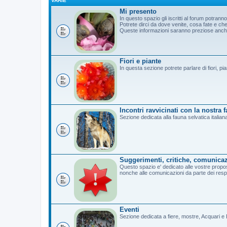
VARIE
Mi presento
In questo spazio gli iscritti al forum potrann
Potrete dirci da dove venite, cosa fate e c
Queste informazioni saranno preziose anche 
Fiori e piante
In questa sezione potrete parlare di fiori, pi
Incontri ravvicinati con la nostra 
Sezione dedicata alla fauna selvatica italian
Suggerimenti, critiche, comunicaz
Questo spazio e' dedicato alle vostre propost
nonche alle comunicazioni da parte dei resp
Eventi
Sezione dedicata a fiere, mostre, Acquari e B