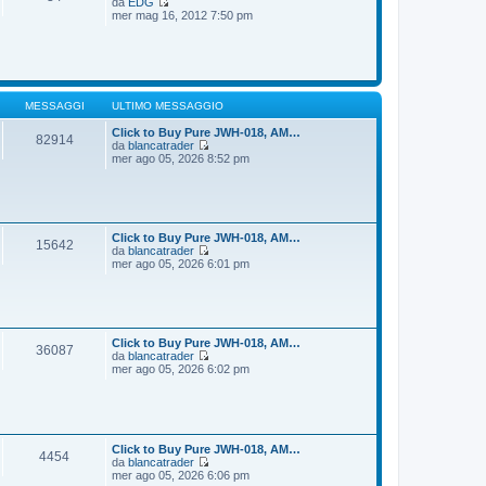
da
EDG
g
m
V
mer mag 16, 2012 7:50 pm
i
o
e
o
m
d
e
i
s
u
s
l
a
t
g
i
MESSAGGI
ULTIMO MESSAGGIO
g
m
i
o
Click to Buy Pure JWH-018, AM…
82914
o
m
da
blancatrader
e
V
mer ago 05, 2026 8:52 pm
s
e
s
d
a
i
g
u
g
l
i
t
Click to Buy Pure JWH-018, AM…
15642
o
i
da
blancatrader
m
V
mer ago 05, 2026 6:01 pm
o
e
m
d
e
i
s
u
s
l
a
t
Click to Buy Pure JWH-018, AM…
36087
g
i
da
blancatrader
g
m
V
mer ago 05, 2026 6:02 pm
i
o
e
o
m
d
e
i
s
u
s
l
a
t
Click to Buy Pure JWH-018, AM…
4454
g
i
da
blancatrader
g
m
V
mer ago 05, 2026 6:06 pm
i
o
e