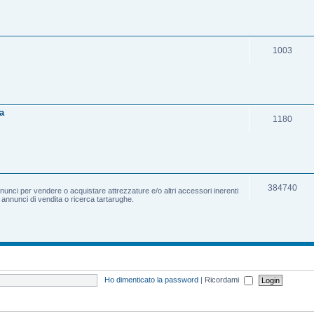
1003
a
1180
384740
nnunci per vendere o acquistare attrezzature e/o altri accessori inerenti
e annunci di vendita o ricerca tartarughe.
Ho dimenticato la password
|
Ricordami