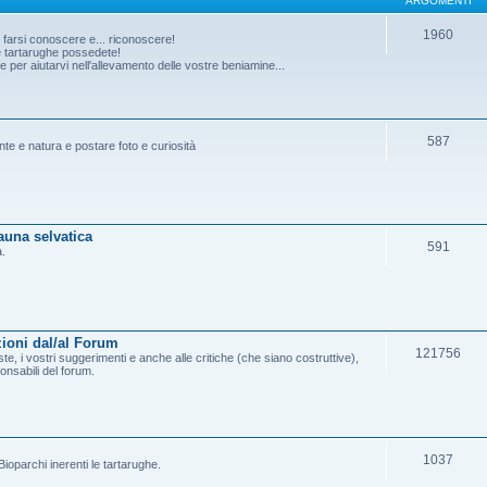
ARGOMENTI
1960
o farsi conoscere e... riconoscere!
he tartarughe possedete!
per aiutarvi nell'allevamento delle vostre beniamine...
587
ante e natura e postare foto e curiosità
fauna selvatica
591
a.
ioni dal/al Forum
121756
e, i vostri suggerimenti e anche alle critiche (che siano costruttive),
onsabili del forum.
1037
ioparchi inerenti le tartarughe.