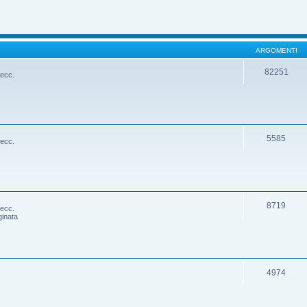
ARGOMENTI
82251
 ecc.
5585
 ecc.
8719
 ecc.
ginata
4974