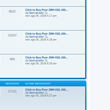
i
s
u
s
l
a
t
Click to Buy Pure JWH-018, AM…
9022
g
i
da
blancatrader
g
m
V
mer ago 05, 2026 6:17 pm
i
o
e
o
m
d
e
i
s
u
s
l
a
t
Click to Buy Pure JWH-018, AM…
15207
g
i
da
blancatrader
g
m
V
mer ago 05, 2026 6:18 pm
i
o
e
o
m
d
e
i
s
u
s
l
a
t
Click to Buy Pure JWH-018, AM…
966
g
i
da
blancatrader
g
m
V
mer ago 05, 2026 6:20 pm
i
o
e
o
m
d
e
i
s
u
s
l
a
t
g
i
MESSAGGI
ULTIMO MESSAGGIO
g
m
i
o
Click to Buy Pure JWH-018, AM…
17121
o
m
da
blancatrader
V
e
mer ago 05, 2026 6:27 pm
e
s
d
s
i
a
u
g
l
g