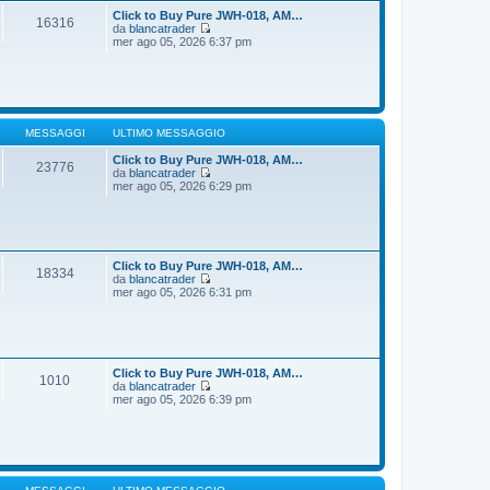
t
i
Click to Buy Pure JWH-018, AM…
16316
i
o
da
blancatrader
m
V
mer ago 05, 2026 6:37 pm
o
e
m
d
e
i
s
u
s
l
a
t
g
i
MESSAGGI
ULTIMO MESSAGGIO
g
m
i
o
Click to Buy Pure JWH-018, AM…
23776
o
m
da
blancatrader
e
V
mer ago 05, 2026 6:29 pm
s
e
s
d
a
i
g
u
g
l
i
t
Click to Buy Pure JWH-018, AM…
18334
o
i
da
blancatrader
m
V
mer ago 05, 2026 6:31 pm
o
e
m
d
e
i
s
u
s
l
a
t
Click to Buy Pure JWH-018, AM…
1010
g
i
da
blancatrader
g
m
V
mer ago 05, 2026 6:39 pm
i
o
e
o
m
d
e
i
s
u
s
l
a
t
g
i