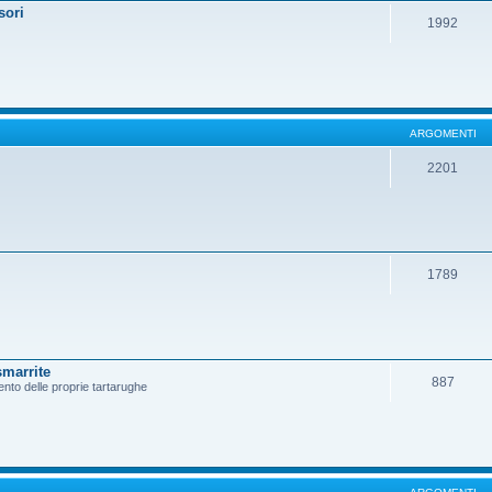
sori
1992
ARGOMENTI
2201
1789
smarrite
887
ento delle proprie tartarughe