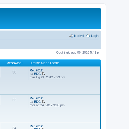
Iscriviti
Login
Oggi è gio ago 06, 2026 5:41 pm
MESSAGGI
ULTIMO MESSAGGIO
Re: 2012
38
da
EDG
V
mar lug 24, 2012 7:23 pm
e
d
i
u
l
t
Re: 2012
33
i
da
EDG
m
V
mer ott 24, 2012 9:09 pm
o
e
m
d
e
i
s
u
s
l
a
t
Re: 2012
34
g
i