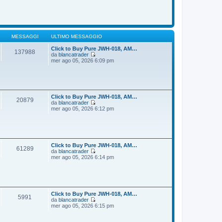
o
m
d
e
i
s
u
s
l
a
t
g
i
MESSAGGI
ULTIMO MESSAGGIO
g
m
i
o
Click to Buy Pure JWH-018, AM…
137988
o
m
da
blancatrader
e
V
mer ago 05, 2026 6:09 pm
s
e
s
d
a
i
g
u
g
l
i
t
Click to Buy Pure JWH-018, AM…
20879
o
i
da
blancatrader
m
V
mer ago 05, 2026 6:12 pm
o
e
m
d
e
i
s
u
s
l
a
t
Click to Buy Pure JWH-018, AM…
61289
g
i
da
blancatrader
g
m
V
mer ago 05, 2026 6:14 pm
i
o
e
o
m
d
e
i
s
u
s
l
a
t
Click to Buy Pure JWH-018, AM…
5991
g
i
da
blancatrader
g
m
V
mer ago 05, 2026 6:15 pm
i
o
e
o
m
d
e