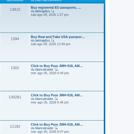
MESSAGGI
ULTIMO MESSAGGIO
g
m
i
o
Buy registered EU passports, …
13815
o
m
da
lakkajafyu
e
V
sab ago 08, 2026 1:27 pm
s
e
s
d
a
i
g
u
g
l
i
t
Buy Real and Fake USA passpor…
1394
o
i
da
lakkajafyu
m
V
sab ago 08, 2026 12:49 pm
o
e
m
d
e
i
s
u
s
l
a
t
Click to Buy Pure JWH-018, AM…
1302
g
i
da
blancatrader
g
m
V
mer ago 05, 2026 6:44 pm
i
o
e
o
m
d
e
i
s
u
s
l
a
t
Click to Buy Pure JWH-018, AM…
130281
g
i
da
blancatrader
g
m
V
mer ago 05, 2026 6:46 pm
i
o
e
o
m
d
e
i
s
u
s
l
a
t
Click to Buy Pure JWH-018, AM…
11182
g
i
da
blancatrader
g
m
V
mer ago 05, 2026 6:47 pm
i
o