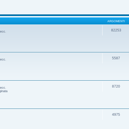
ARGOMENTI
82253
 ecc.
5587
 ecc.
8720
 ecc.
ginata
4975