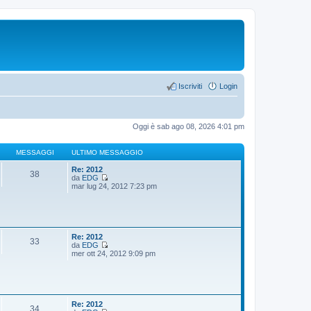
Iscriviti
Login
Oggi è sab ago 08, 2026 4:01 pm
MESSAGGI
ULTIMO MESSAGGIO
Re: 2012
38
da
EDG
V
mar lug 24, 2012 7:23 pm
e
d
i
u
l
t
Re: 2012
33
i
da
EDG
m
V
mer ott 24, 2012 9:09 pm
o
e
m
d
e
i
s
u
s
l
a
t
Re: 2012
34
g
i