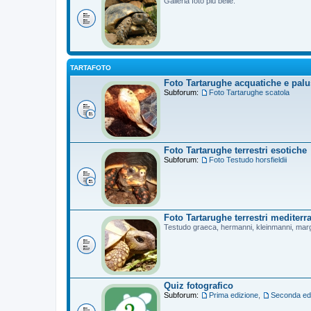
Galleria foto più belle.
TARTAFOTO
Foto Tartarughe acquatiche e palu
Subforum:
Foto Tartarughe scatola
Foto Tartarughe terrestri esotiche
Subforum:
Foto Testudo horsfieldii
Foto Tartarughe terrestri mediterr
Testudo graeca, hermanni, kleinmanni, mar
Quiz fotografico
Subforum:
Prima edizione
,
Seconda ed