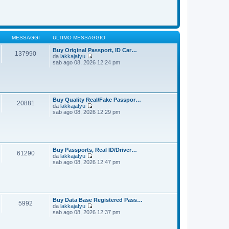
o
m
d
e
i
s
u
s
l
a
t
g
i
MESSAGGI
ULTIMO MESSAGGIO
g
m
i
o
Buy Original Passport, ID Car…
137990
o
m
da
lakkajafyu
e
V
sab ago 08, 2026 12:24 pm
s
e
s
d
a
i
g
u
g
l
i
t
Buy Quality Real/Fake Passpor…
20881
o
i
da
lakkajafyu
m
V
sab ago 08, 2026 12:29 pm
o
e
m
d
e
i
s
u
s
l
a
t
Buy Passports, Real ID/Driver…
61290
g
i
da
lakkajafyu
g
m
V
sab ago 08, 2026 12:47 pm
i
o
e
o
m
d
e
i
s
u
s
l
a
t
Buy Data Base Registered Pass…
5992
g
i
da
lakkajafyu
g
m
V
sab ago 08, 2026 12:37 pm
i
o
e
o
m
d
e