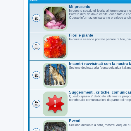
VARIE
Mi presento
In questo spazio gli iscritti al forum potrann
Potrete dirci da dove venite, cosa fate e c
Queste informazioni saranno preziose anche 
Fiori e piante
In questa sezione potrete parlare di fiori, pi
Incontri ravvicinati con la nostra 
Sezione dedicata alla fauna selvatica italian
Suggerimenti, critiche, comunicaz
Questo spazio e' dedicato alle vostre propost
nonche alle comunicazioni da parte dei resp
Eventi
Sezione dedicata a fiere, mostre, Acquari e B