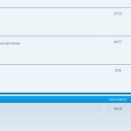
2713
4477
ltura del mondo.
578
ARGOMENTI
4619