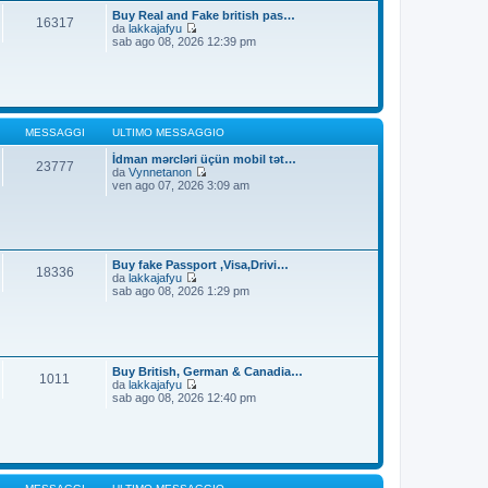
t
i
Buy Real and Fake british pas…
16317
i
o
da
lakkajafyu
m
V
sab ago 08, 2026 12:39 pm
o
e
m
d
e
i
s
u
s
l
a
t
g
i
MESSAGGI
ULTIMO MESSAGGIO
g
m
i
o
İdman mərcləri üçün mobil tət…
23777
o
m
da
Vynnetanon
e
V
ven ago 07, 2026 3:09 am
s
e
s
d
a
i
g
u
g
l
i
t
Buy fake Passport ,Visa,Drivi…
18336
o
i
da
lakkajafyu
m
V
sab ago 08, 2026 1:29 pm
o
e
m
d
e
i
s
u
s
l
a
t
Buy British, German & Canadia…
1011
g
i
da
lakkajafyu
g
m
V
sab ago 08, 2026 12:40 pm
i
o
e
o
m
d
e
i
s
u
s
l
a
t
g
i