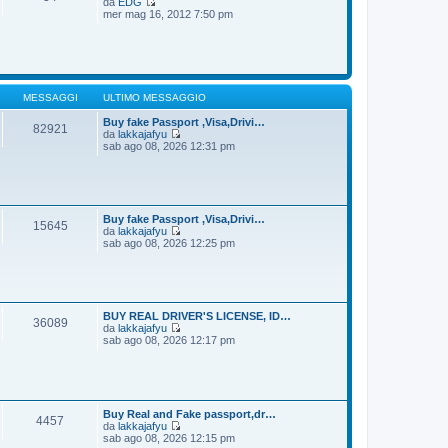
da
EDG
g
m
V
mer mag 16, 2012 7:50 pm
i
o
e
o
m
d
e
i
s
u
s
l
a
t
g
i
MESSAGGI
ULTIMO MESSAGGIO
g
m
i
o
Buy fake Passport ,Visa,Drivi…
82921
o
m
da
lakkajafyu
e
V
sab ago 08, 2026 12:31 pm
s
e
s
d
a
i
g
u
g
l
i
t
Buy fake Passport ,Visa,Drivi…
15645
o
i
da
lakkajafyu
m
V
sab ago 08, 2026 12:25 pm
o
e
m
d
e
i
s
u
s
l
a
t
BUY REAL DRIVER'S LICENSE, ID…
36089
g
i
da
lakkajafyu
g
m
V
sab ago 08, 2026 12:17 pm
i
o
e
o
m
d
e
i
s
u
s
l
a
t
Buy Real and Fake passport,dr…
4457
g
i
da
lakkajafyu
g
m
V
sab ago 08, 2026 12:15 pm
i
o
e