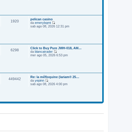
e
o
m
d
e
i
s
u
s
l
a
t
pelican casino
1920
g
i
da
emerybqmt
g
m
V
sab ago 08, 2026 12:31 pm
i
o
e
o
m
d
e
i
s
u
s
l
a
t
Click to Buy Pure JWH-018, AM…
6298
g
i
da
blancatrader
g
m
V
mer ago 05, 2026 6:53 pm
i
o
e
o
m
d
e
i
s
u
s
l
a
t
Re: la méfloquine (lariam® 25…
449442
g
i
da
yepinn
g
m
V
sab ago 08, 2026 4:00 pm
i
o
e
o
m
d
e
i
s
u
s
l
a
t
g
i
g
m
i
o
o
m
e
s
s