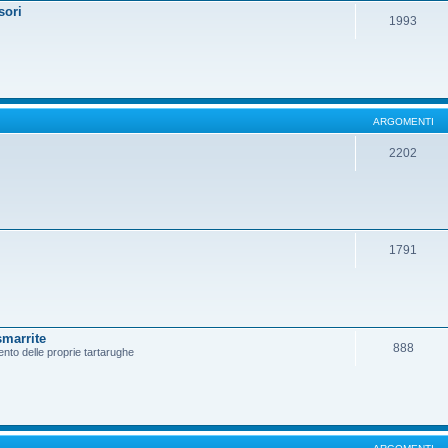
sori
1993
ARGOMENTI
2202
1791
smarrite
888
ento delle proprie tartarughe