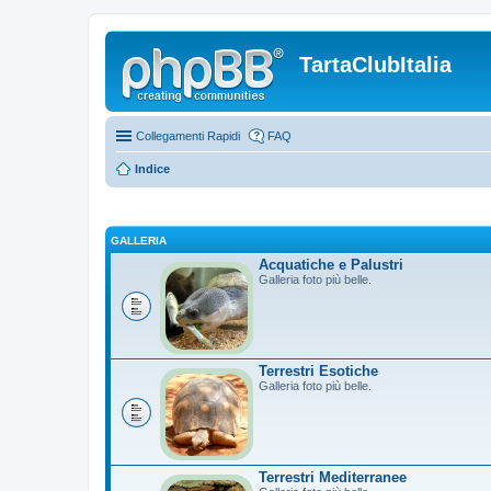
TartaClubItalia
Collegamenti Rapidi
FAQ
Indice
GALLERIA
Acquatiche e Palustri
Galleria foto più belle.
Terrestri Esotiche
Galleria foto più belle.
Terrestri Mediterranee