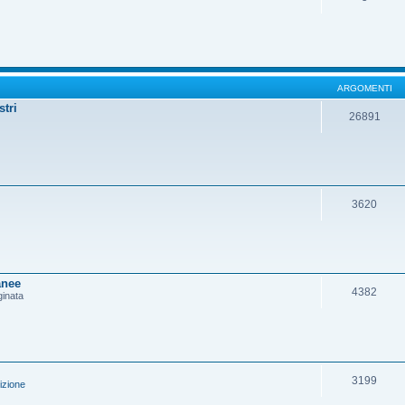
ARGOMENTI
stri
26891
3620
anee
4382
ginata
3199
izione