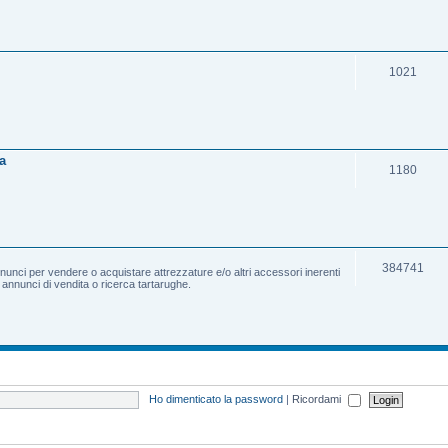
1021
a
1180
384741
nnunci per vendere o acquistare attrezzature e/o altri accessori inerenti
e annunci di vendita o ricerca tartarughe.
Ho dimenticato la password
|
Ricordami