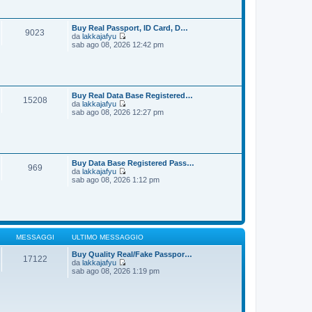
i
s
u
s
l
a
t
Buy Real Passport, ID Card, D…
9023
g
i
da
lakkajafyu
g
m
V
sab ago 08, 2026 12:42 pm
i
o
e
o
m
d
e
i
s
u
s
l
a
t
Buy Real Data Base Registered…
15208
g
i
da
lakkajafyu
g
m
V
sab ago 08, 2026 12:27 pm
i
o
e
o
m
d
e
i
s
u
s
l
a
t
Buy Data Base Registered Pass…
969
g
i
da
lakkajafyu
g
m
V
sab ago 08, 2026 1:12 pm
i
o
e
o
m
d
e
i
s
u
s
l
a
t
g
i
MESSAGGI
ULTIMO MESSAGGIO
g
m
i
o
Buy Quality Real/Fake Passpor…
17122
o
m
da
lakkajafyu
V
e
sab ago 08, 2026 1:19 pm
e
s
d
s
i
a
u
g
l
g