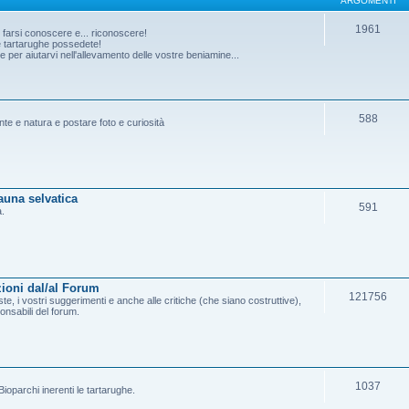
ARGOMENTI
1961
o farsi conoscere e... riconoscere!
he tartarughe possedete!
per aiutarvi nell'allevamento delle vostre beniamine...
588
ante e natura e postare foto e curiosità
fauna selvatica
591
a.
ioni dal/al Forum
121756
e, i vostri suggerimenti e anche alle critiche (che siano costruttive),
onsabili del forum.
1037
ioparchi inerenti le tartarughe.