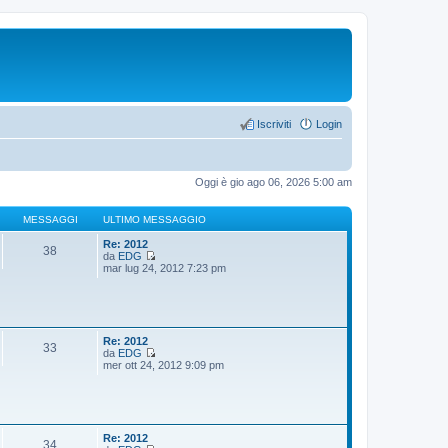
Iscriviti
Login
Oggi è gio ago 06, 2026 5:00 am
MESSAGGI
ULTIMO MESSAGGIO
Re: 2012
38
da
EDG
V
mar lug 24, 2012 7:23 pm
e
d
i
u
l
t
Re: 2012
33
i
da
EDG
m
V
mer ott 24, 2012 9:09 pm
o
e
m
d
e
i
s
u
s
l
a
t
Re: 2012
34
g
i