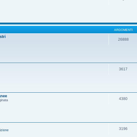
ARGOMENTI
stri
26888
3617
anee
4380
ginata
3196
izione