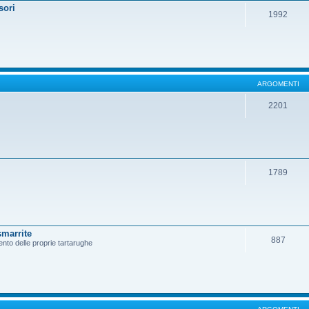
sori
1992
ARGOMENTI
2201
1789
smarrite
887
ento delle proprie tartarughe