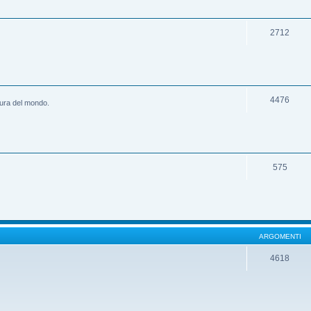
2712
4476
ltura del mondo.
575
ARGOMENTI
4618