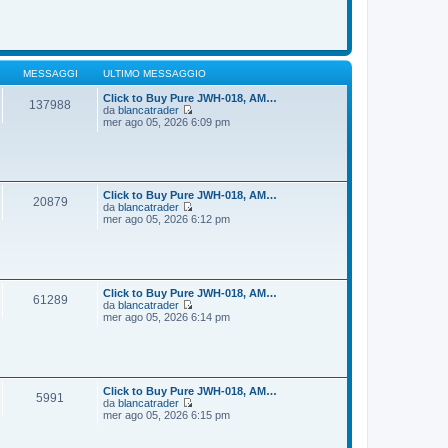
o
m
d
e
i
s
u
s
l
a
t
g
i
MESSAGGI
ULTIMO MESSAGGIO
g
m
i
o
Click to Buy Pure JWH-018, AM…
137988
o
m
da
blancatrader
e
V
mer ago 05, 2026 6:09 pm
s
e
s
d
a
i
g
u
g
l
i
t
Click to Buy Pure JWH-018, AM…
20879
o
i
da
blancatrader
m
V
mer ago 05, 2026 6:12 pm
o
e
m
d
e
i
s
u
s
l
a
t
Click to Buy Pure JWH-018, AM…
61289
g
i
da
blancatrader
g
m
V
mer ago 05, 2026 6:14 pm
i
o
e
o
m
d
e
i
s
u
s
l
a
t
Click to Buy Pure JWH-018, AM…
5991
g
i
da
blancatrader
g
m
V
mer ago 05, 2026 6:15 pm
i
o
e
o
m
d
e