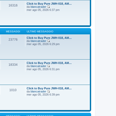
t
i
Click to Buy Pure JWH-018, AM…
16316
i
o
da
blancatrader
m
V
mer ago 05, 2026 6:37 pm
o
e
m
d
e
i
s
u
s
l
a
t
g
i
MESSAGGI
ULTIMO MESSAGGIO
g
m
i
o
Click to Buy Pure JWH-018, AM…
23776
o
m
da
blancatrader
e
V
mer ago 05, 2026 6:29 pm
s
e
s
d
a
i
g
u
g
l
i
t
Click to Buy Pure JWH-018, AM…
18334
o
i
da
blancatrader
m
V
mer ago 05, 2026 6:31 pm
o
e
m
d
e
i
s
u
s
l
a
t
Click to Buy Pure JWH-018, AM…
1010
g
i
da
blancatrader
g
m
V
mer ago 05, 2026 6:39 pm
i
o
e
o
m
d
e
i
s
u
s
l
a
t
g
i