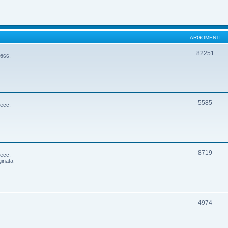
ARGOMENTI
82251
 ecc.
5585
 ecc.
8719
 ecc.
ginata
4974