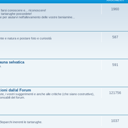
ARGOMENTI
1960
o farsi conoscere e... riconoscere!
he tartarughe possedete!
per aiutarvi nell'allevamento delle vostre beniamine...
587
ante e natura e postare foto e curiosità
fauna selvatica
591
a.
ioni dal/al Forum
121756
e, i vostri suggerimenti e anche alle critiche (che siano costruttive),
onsabili del forum.
1037
ioparchi inerenti le tartarughe.