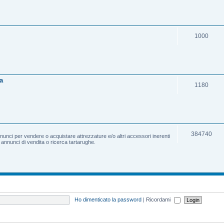
1000
a
1180
384740
nnunci per vendere o acquistare attrezzature e/o altri accessori inerenti
e annunci di vendita o ricerca tartarughe.
Ho dimenticato la password
|
Ricordami