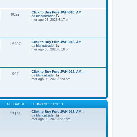
i
s
u
s
l
a
t
Click to Buy Pure JWH-018, AM…
9022
g
i
da
blancatrader
g
m
V
mer ago 05, 2026 6:17 pm
i
o
e
o
m
d
e
i
s
u
s
l
a
t
Click to Buy Pure JWH-018, AM…
15207
g
i
da
blancatrader
g
m
V
mer ago 05, 2026 6:18 pm
i
o
e
o
m
d
e
i
s
u
s
l
a
t
Click to Buy Pure JWH-018, AM…
966
g
i
da
blancatrader
g
m
V
mer ago 05, 2026 6:20 pm
i
o
e
o
m
d
e
i
s
u
s
l
a
t
g
i
MESSAGGI
ULTIMO MESSAGGIO
g
m
i
o
Click to Buy Pure JWH-018, AM…
17121
o
m
da
blancatrader
V
e
mer ago 05, 2026 6:27 pm
e
s
d
s
i
a
u
g
l
g