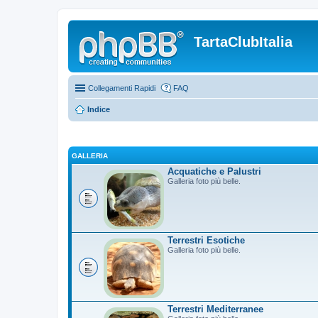
TartaClubItalia
Collegamenti Rapidi
FAQ
Indice
GALLERIA
Acquatiche e Palustri
Galleria foto più belle.
Terrestri Esotiche
Galleria foto più belle.
Terrestri Mediterranee