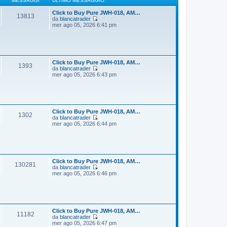
MESSAGGI
ULTIMO MESSAGGIO
g
m
i
o
Click to Buy Pure JWH-018, AM…
13813
o
m
da
blancatrader
e
V
mer ago 05, 2026 6:41 pm
s
e
s
d
a
i
g
u
g
l
i
t
Click to Buy Pure JWH-018, AM…
1393
o
i
da
blancatrader
m
V
mer ago 05, 2026 6:43 pm
o
e
m
d
e
i
s
u
s
l
a
t
Click to Buy Pure JWH-018, AM…
1302
g
i
da
blancatrader
g
m
V
mer ago 05, 2026 6:44 pm
i
o
e
o
m
d
e
i
s
u
s
l
a
t
Click to Buy Pure JWH-018, AM…
130281
g
i
da
blancatrader
g
m
V
mer ago 05, 2026 6:46 pm
i
o
e
o
m
d
e
i
s
u
s
l
a
t
Click to Buy Pure JWH-018, AM…
11182
g
i
da
blancatrader
g
m
V
mer ago 05, 2026 6:47 pm
i
o