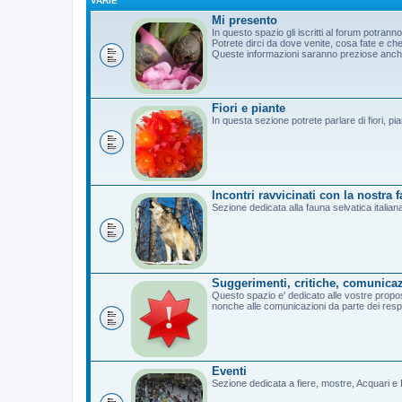
VARIE
Mi presento
In questo spazio gli iscritti al forum potrann
Potrete dirci da dove venite, cosa fate e c
Queste informazioni saranno preziose anche 
Fiori e piante
In questa sezione potrete parlare di fiori, pi
Incontri ravvicinati con la nostra 
Sezione dedicata alla fauna selvatica italian
Suggerimenti, critiche, comunicaz
Questo spazio e' dedicato alle vostre propost
nonche alle comunicazioni da parte dei resp
Eventi
Sezione dedicata a fiere, mostre, Acquari e B