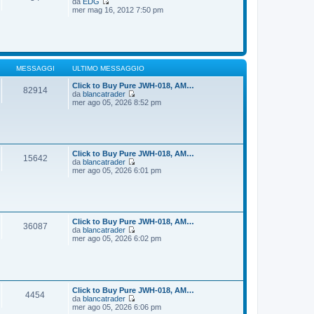
da
EDG
g
m
V
mer mag 16, 2012 7:50 pm
i
o
e
o
m
d
e
i
s
u
s
l
a
t
g
i
MESSAGGI
ULTIMO MESSAGGIO
g
m
i
o
Click to Buy Pure JWH-018, AM…
82914
o
m
da
blancatrader
e
V
mer ago 05, 2026 8:52 pm
s
e
s
d
a
i
g
u
g
l
i
t
Click to Buy Pure JWH-018, AM…
15642
o
i
da
blancatrader
m
V
mer ago 05, 2026 6:01 pm
o
e
m
d
e
i
s
u
s
l
a
t
Click to Buy Pure JWH-018, AM…
36087
g
i
da
blancatrader
g
m
V
mer ago 05, 2026 6:02 pm
i
o
e
o
m
d
e
i
s
u
s
l
a
t
Click to Buy Pure JWH-018, AM…
4454
g
i
da
blancatrader
g
m
V
mer ago 05, 2026 6:06 pm
i
o
e