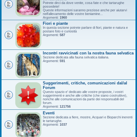
Potrete dirci da dove venite, cosa fate e che tartarughe
possedete!
Queste informazioni saranno preziose anche per aiutarvi
nell'allevamento delle vostre beniamine...
Argomenti:
1960
Fiori e piante
In questa sezione potrete parlare di fiori, piante e natura e
postare foto e curiosità
Argomenti:
587
Incontri ravvicinati con la nostra fauna selvatica
Sezione dedicata alla fauna selvatica italiana.
Argomenti:
591
Suggerimenti, critiche, comunicazioni dal/al
Forum
Questo spazio e' dedicato alle vostre proposte, i vostri
suggerimenti e anche alle critiche (che siano costruttive),
nonche alle comunicazioni da parte dei responsabili del
forum.
Argomenti:
121756
Eventi
Sezione dedicata a fiere, mostre, Acquari e Bioparchi inerenti
le tartarughe.
Argomenti:
1037