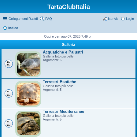
TartaClubItalia
Collegamenti Rapidi
FAQ
Iscriviti
Login
Indice
Oggi è ven ago 07, 2026 7:49 pm
Galleria
Acquatiche e Palustri
Galleria foto più belle.
Argomenti:
5
Terrestri Esotiche
Galleria foto più belle.
Argomenti:
5
Terrestri Mediterranee
Galleria foto più belle.
Argomenti:
5