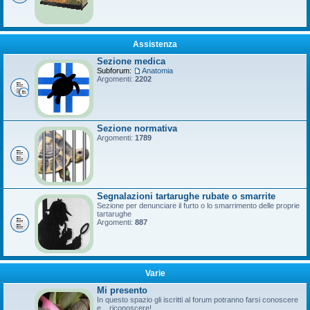
Assistenza
Sezione medica
Subforum:
Anatomia
Argomenti:
2202
Sezione normativa
Argomenti:
1789
Segnalazioni tartarughe rubate o smarrite
Sezione per denunciare il furto o lo smarrimento delle proprie
tartarughe
Argomenti:
887
Varie
Mi presento
In questo spazio gli iscritti al forum potranno farsi conoscere
e... riconoscere!