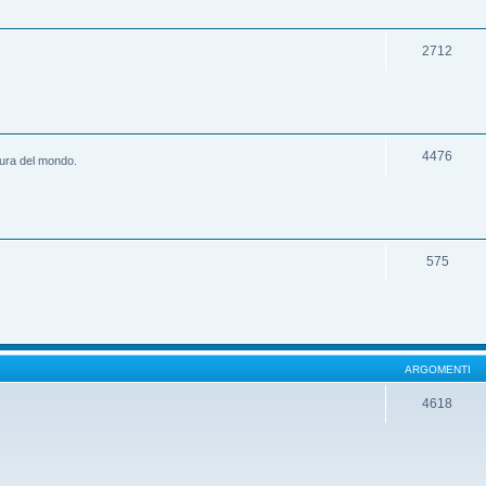
2712
4476
ltura del mondo.
575
ARGOMENTI
4618