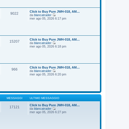
i
s
u
s
l
a
t
Click to Buy Pure JWH-018, AM…
9022
g
i
da
blancatrader
g
m
V
mer ago 05, 2026 6:17 pm
i
o
e
o
m
d
e
i
s
u
s
l
a
t
Click to Buy Pure JWH-018, AM…
15207
g
i
da
blancatrader
g
m
V
mer ago 05, 2026 6:18 pm
i
o
e
o
m
d
e
i
s
u
s
l
a
t
Click to Buy Pure JWH-018, AM…
966
g
i
da
blancatrader
g
m
V
mer ago 05, 2026 6:20 pm
i
o
e
o
m
d
e
i
s
u
s
l
a
t
g
i
MESSAGGI
ULTIMO MESSAGGIO
g
m
i
o
Click to Buy Pure JWH-018, AM…
17121
o
m
da
blancatrader
V
e
mer ago 05, 2026 6:27 pm
e
s
d
s
i
a
u
g
l
g