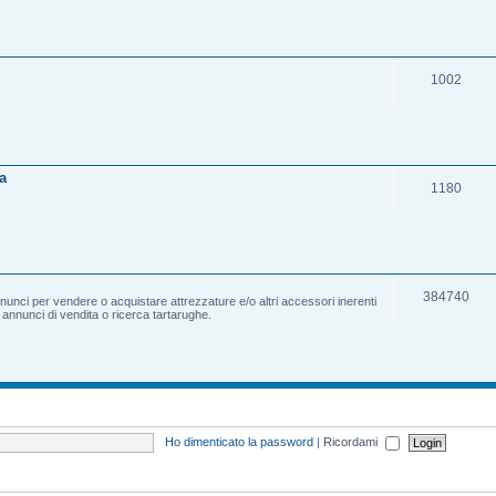
1002
a
1180
384740
nnunci per vendere o acquistare attrezzature e/o altri accessori inerenti
e annunci di vendita o ricerca tartarughe.
Ho dimenticato la password
|
Ricordami