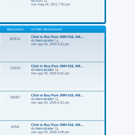
da
EDG
g
m
V
mer mag 16, 2012 7:50 pm
i
o
e
o
m
d
e
i
s
u
s
l
a
t
g
i
MESSAGGI
ULTIMO MESSAGGIO
g
m
i
o
Click to Buy Pure JWH-018, AM…
82914
o
m
da
blancatrader
e
V
mer ago 05, 2026 8:52 pm
s
e
s
d
a
i
g
u
g
l
i
t
Click to Buy Pure JWH-018, AM…
15642
o
i
da
blancatrader
m
V
mer ago 05, 2026 6:01 pm
o
e
m
d
e
i
s
u
s
l
a
t
Click to Buy Pure JWH-018, AM…
36087
g
i
da
blancatrader
g
m
V
mer ago 05, 2026 6:02 pm
i
o
e
o
m
d
e
i
s
u
s
l
a
t
Click to Buy Pure JWH-018, AM…
4454
g
i
da
blancatrader
g
m
V
mer ago 05, 2026 6:06 pm
i
o
e