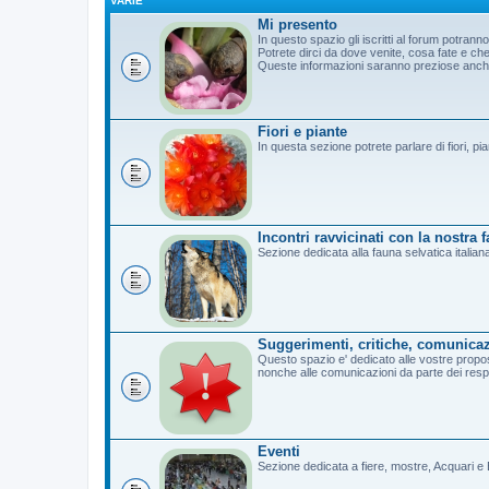
VARIE
Mi presento
In questo spazio gli iscritti al forum potrann
Potrete dirci da dove venite, cosa fate e c
Queste informazioni saranno preziose anche 
Fiori e piante
In questa sezione potrete parlare di fiori, pi
Incontri ravvicinati con la nostra 
Sezione dedicata alla fauna selvatica italian
Suggerimenti, critiche, comunicaz
Questo spazio e' dedicato alle vostre propost
nonche alle comunicazioni da parte dei resp
Eventi
Sezione dedicata a fiere, mostre, Acquari e B