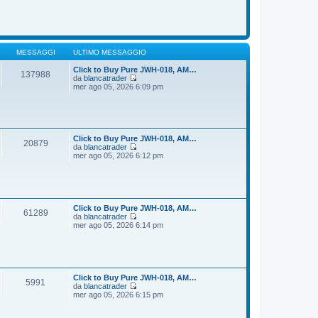
o
m
d
e
i
s
u
s
l
a
t
g
i
MESSAGGI
ULTIMO MESSAGGIO
g
m
i
o
Click to Buy Pure JWH-018, AM…
137988
o
m
da
blancatrader
e
V
mer ago 05, 2026 6:09 pm
s
e
s
d
a
i
g
u
g
l
i
t
Click to Buy Pure JWH-018, AM…
20879
o
i
da
blancatrader
m
V
mer ago 05, 2026 6:12 pm
o
e
m
d
e
i
s
u
s
l
a
t
Click to Buy Pure JWH-018, AM…
61289
g
i
da
blancatrader
g
m
V
mer ago 05, 2026 6:14 pm
i
o
e
o
m
d
e
i
s
u
s
l
a
t
Click to Buy Pure JWH-018, AM…
5991
g
i
da
blancatrader
g
m
V
mer ago 05, 2026 6:15 pm
i
o
e
o
m
d
e