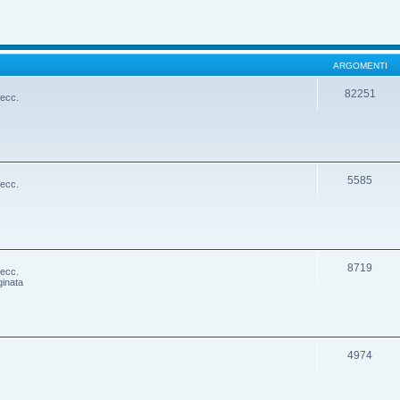
ARGOMENTI
82251
 ecc.
5585
 ecc.
8719
 ecc.
ginata
4974