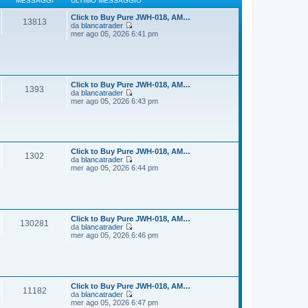
MESSAGGI
ULTIMO MESSAGGIO
g
m
i
o
Click to Buy Pure JWH-018, AM…
13813
o
m
da
blancatrader
e
V
mer ago 05, 2026 6:41 pm
s
e
s
d
a
i
g
u
g
l
i
t
Click to Buy Pure JWH-018, AM…
1393
o
i
da
blancatrader
m
V
mer ago 05, 2026 6:43 pm
o
e
m
d
e
i
s
u
s
l
a
t
Click to Buy Pure JWH-018, AM…
1302
g
i
da
blancatrader
g
m
V
mer ago 05, 2026 6:44 pm
i
o
e
o
m
d
e
i
s
u
s
l
a
t
Click to Buy Pure JWH-018, AM…
130281
g
i
da
blancatrader
g
m
V
mer ago 05, 2026 6:46 pm
i
o
e
o
m
d
e
i
s
u
s
l
a
t
Click to Buy Pure JWH-018, AM…
11182
g
i
da
blancatrader
g
m
V
mer ago 05, 2026 6:47 pm
i
o