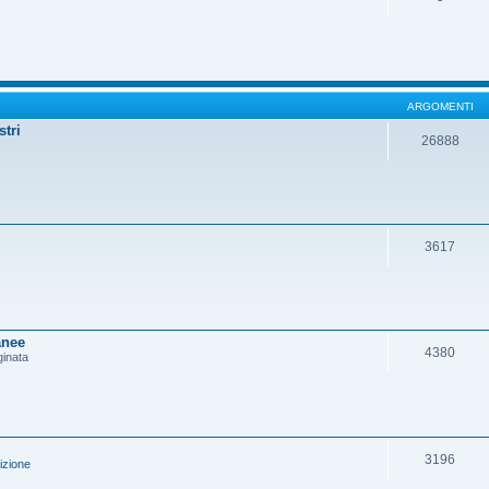
ARGOMENTI
stri
26888
3617
anee
4380
ginata
3196
izione