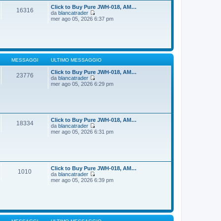
t
i
Click to Buy Pure JWH-018, AM…
16316
i
o
da
blancatrader
m
V
mer ago 05, 2026 6:37 pm
o
e
m
d
e
i
s
u
s
l
a
t
g
i
MESSAGGI
ULTIMO MESSAGGIO
g
m
i
o
Click to Buy Pure JWH-018, AM…
23776
o
m
da
blancatrader
e
V
mer ago 05, 2026 6:29 pm
s
e
s
d
a
i
g
u
g
l
i
t
Click to Buy Pure JWH-018, AM…
18334
o
i
da
blancatrader
m
V
mer ago 05, 2026 6:31 pm
o
e
m
d
e
i
s
u
s
l
a
t
Click to Buy Pure JWH-018, AM…
1010
g
i
da
blancatrader
g
m
V
mer ago 05, 2026 6:39 pm
i
o
e
o
m
d
e
i
s
u
s
l
a
t
g
i