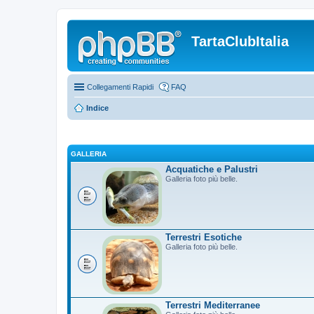
TartaClubItalia
Collegamenti Rapidi
FAQ
Indice
GALLERIA
Acquatiche e Palustri
Galleria foto più belle.
Terrestri Esotiche
Galleria foto più belle.
Terrestri Mediterranee