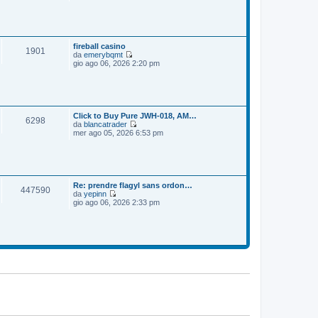
e
o
m
d
e
i
s
u
s
l
a
t
fireball casino
1901
g
i
da
emerybqmt
g
m
V
gio ago 06, 2026 2:20 pm
i
o
e
o
m
d
e
i
s
u
s
l
a
t
Click to Buy Pure JWH-018, AM…
6298
g
i
da
blancatrader
g
m
V
mer ago 05, 2026 6:53 pm
i
o
e
o
m
d
e
i
s
u
s
l
a
t
Re: prendre flagyl sans ordon…
447590
g
i
da
yepinn
g
m
V
gio ago 06, 2026 2:33 pm
i
o
e
o
m
d
e
i
s
u
s
l
a
t
g
i
g
m
i
o
o
m
e
s
s