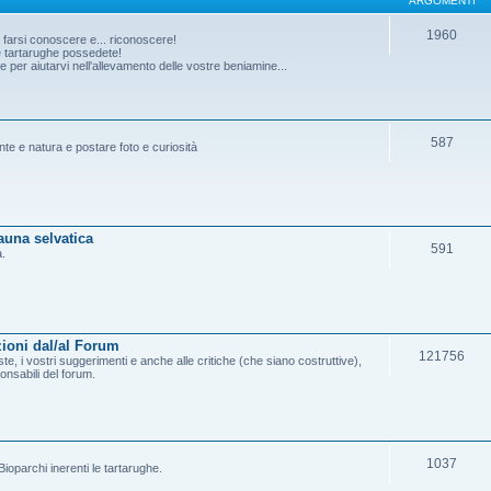
ARGOMENTI
1960
o farsi conoscere e... riconoscere!
he tartarughe possedete!
per aiutarvi nell'allevamento delle vostre beniamine...
587
ante e natura e postare foto e curiosità
fauna selvatica
591
a.
ioni dal/al Forum
121756
e, i vostri suggerimenti e anche alle critiche (che siano costruttive),
onsabili del forum.
1037
ioparchi inerenti le tartarughe.