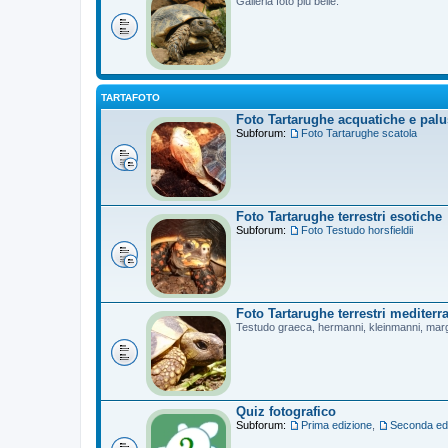
Galleria foto più belle.
TARTAFOTO
Foto Tartarughe acquatiche e palu
Subforum:
Foto Tartarughe scatola
Foto Tartarughe terrestri esotiche
Subforum:
Foto Testudo horsfieldii
Foto Tartarughe terrestri mediterr
Testudo graeca, hermanni, kleinmanni, mar
Quiz fotografico
Subforum:
Prima edizione
,
Seconda ed