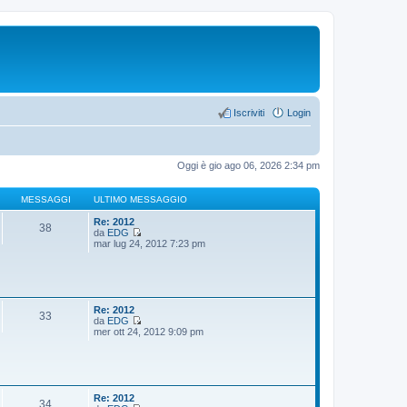
Iscriviti
Login
Oggi è gio ago 06, 2026 2:34 pm
MESSAGGI
ULTIMO MESSAGGIO
Re: 2012
38
da
EDG
V
mar lug 24, 2012 7:23 pm
e
d
i
u
l
t
Re: 2012
33
i
da
EDG
m
V
mer ott 24, 2012 9:09 pm
o
e
m
d
e
i
s
u
s
l
a
t
Re: 2012
34
g
i