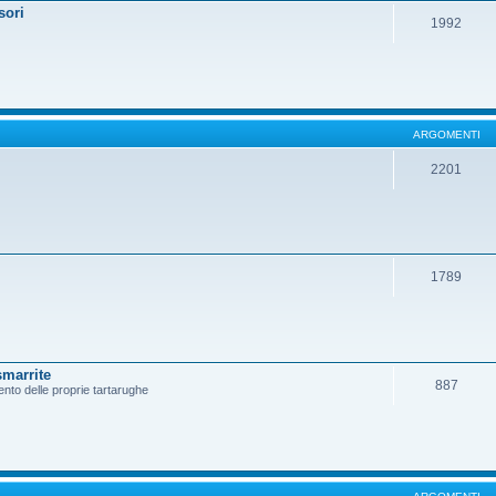
sori
1992
ARGOMENTI
2201
1789
smarrite
887
ento delle proprie tartarughe