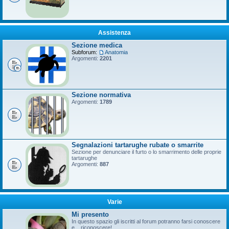
Assistenza
Sezione medica
Subforum:
Anatomia
Argomenti:
2201
Sezione normativa
Argomenti:
1789
Segnalazioni tartarughe rubate o smarrite
Sezione per denunciare il furto o lo smarrimento delle proprie
tartarughe
Argomenti:
887
Varie
Mi presento
In questo spazio gli iscritti al forum potranno farsi conoscere
e... riconoscere!