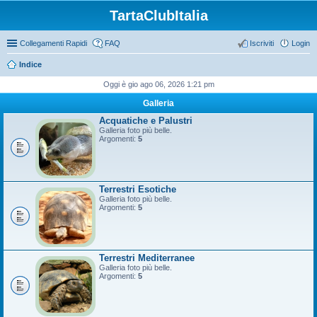
TartaClubItalia
Collegamenti Rapidi
FAQ
Iscriviti
Login
Indice
Oggi è gio ago 06, 2026 1:21 pm
Galleria
Acquatiche e Palustri
Galleria foto più belle.
Argomenti:
5
Terrestri Esotiche
Galleria foto più belle.
Argomenti:
5
Terrestri Mediterranee
Galleria foto più belle.
Argomenti:
5