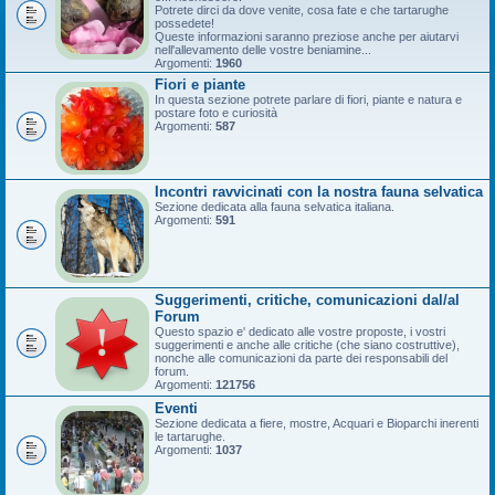
Potrete dirci da dove venite, cosa fate e che tartarughe
possedete!
Queste informazioni saranno preziose anche per aiutarvi
nell'allevamento delle vostre beniamine...
Argomenti:
1960
Fiori e piante
In questa sezione potrete parlare di fiori, piante e natura e
postare foto e curiosità
Argomenti:
587
Incontri ravvicinati con la nostra fauna selvatica
Sezione dedicata alla fauna selvatica italiana.
Argomenti:
591
Suggerimenti, critiche, comunicazioni dal/al
Forum
Questo spazio e' dedicato alle vostre proposte, i vostri
suggerimenti e anche alle critiche (che siano costruttive),
nonche alle comunicazioni da parte dei responsabili del
forum.
Argomenti:
121756
Eventi
Sezione dedicata a fiere, mostre, Acquari e Bioparchi inerenti
le tartarughe.
Argomenti:
1037