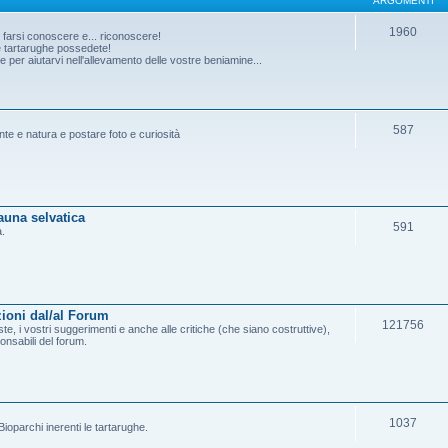
ARGOMENTI
1960
o farsi conoscere e... riconoscere!
he tartarughe possedete!
per aiutarvi nell'allevamento delle vostre beniamine...
587
ante e natura e postare foto e curiosità
fauna selvatica
591
a.
ioni dal/al Forum
121756
e, i vostri suggerimenti e anche alle critiche (che siano costruttive),
onsabili del forum.
1037
ioparchi inerenti le tartarughe.