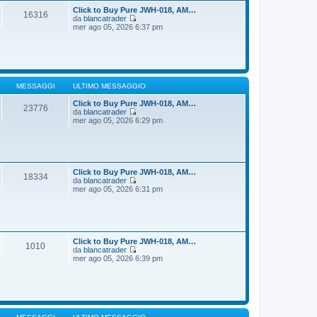
t
i
Click to Buy Pure JWH-018, AM…
16316
i
o
da
blancatrader
m
V
mer ago 05, 2026 6:37 pm
o
e
m
d
e
i
s
u
s
l
a
t
g
i
MESSAGGI
ULTIMO MESSAGGIO
g
m
i
o
Click to Buy Pure JWH-018, AM…
23776
o
m
da
blancatrader
e
V
mer ago 05, 2026 6:29 pm
s
e
s
d
a
i
g
u
g
l
i
t
Click to Buy Pure JWH-018, AM…
18334
o
i
da
blancatrader
m
V
mer ago 05, 2026 6:31 pm
o
e
m
d
e
i
s
u
s
l
a
t
Click to Buy Pure JWH-018, AM…
1010
g
i
da
blancatrader
g
m
V
mer ago 05, 2026 6:39 pm
i
o
e
o
m
d
e
i
s
u
s
l
a
t
g
i