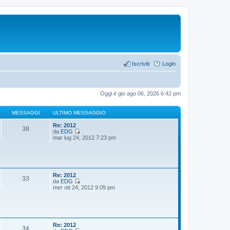
Iscriviti
Login
Oggi è gio ago 06, 2026 6:42 pm
MESSAGGI
ULTIMO MESSAGGIO
Re: 2012
38
da
EDG
V
mar lug 24, 2012 7:23 pm
e
d
i
u
l
t
Re: 2012
33
i
da
EDG
m
V
mer ott 24, 2012 9:09 pm
o
e
m
d
e
i
s
u
s
l
a
t
Re: 2012
34
g
i