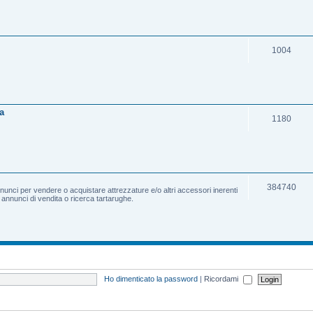
1004
a
1180
384740
nnunci per vendere o acquistare attrezzature e/o altri accessori inerenti
e annunci di vendita o ricerca tartarughe.
Ho dimenticato la password
|
Ricordami