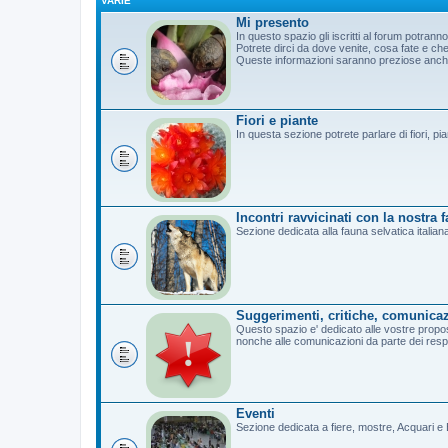
VARIE
Mi presento
In questo spazio gli iscritti al forum potrann
Potrete dirci da dove venite, cosa fate e c
Queste informazioni saranno preziose anche 
Fiori e piante
In questa sezione potrete parlare di fiori, pi
Incontri ravvicinati con la nostra 
Sezione dedicata alla fauna selvatica italian
Suggerimenti, critiche, comunicaz
Questo spazio e' dedicato alle vostre propost
nonche alle comunicazioni da parte dei resp
Eventi
Sezione dedicata a fiere, mostre, Acquari e B