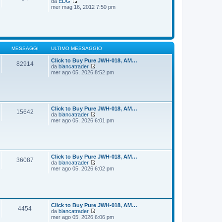
da
EDG
g
m
V
mer mag 16, 2012 7:50 pm
i
o
e
o
m
d
e
i
s
u
s
l
a
t
g
i
MESSAGGI
ULTIMO MESSAGGIO
g
m
i
o
Click to Buy Pure JWH-018, AM…
82914
o
m
da
blancatrader
e
V
mer ago 05, 2026 8:52 pm
s
e
s
d
a
i
g
u
g
l
i
t
Click to Buy Pure JWH-018, AM…
15642
o
i
da
blancatrader
m
V
mer ago 05, 2026 6:01 pm
o
e
m
d
e
i
s
u
s
l
a
t
Click to Buy Pure JWH-018, AM…
36087
g
i
da
blancatrader
g
m
V
mer ago 05, 2026 6:02 pm
i
o
e
o
m
d
e
i
s
u
s
l
a
t
Click to Buy Pure JWH-018, AM…
4454
g
i
da
blancatrader
g
m
V
mer ago 05, 2026 6:06 pm
i
o
e