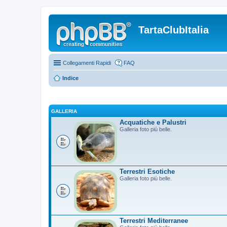
TartaClubItalia
Collegamenti Rapidi
FAQ
Indice
GALLERIA
Acquatiche e Palustri
Galleria foto più belle.
Terrestri Esotiche
Galleria foto più belle.
Terrestri Mediterranee