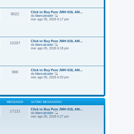
i
s
u
s
l
a
t
Click to Buy Pure JWH-018, AM…
9022
g
i
da
blancatrader
g
m
V
mer ago 05, 2026 6:17 pm
i
o
e
o
m
d
e
i
s
u
s
l
a
t
Click to Buy Pure JWH-018, AM…
15207
g
i
da
blancatrader
g
m
V
mer ago 05, 2026 6:18 pm
i
o
e
o
m
d
e
i
s
u
s
l
a
t
Click to Buy Pure JWH-018, AM…
966
g
i
da
blancatrader
g
m
V
mer ago 05, 2026 6:20 pm
i
o
e
o
m
d
e
i
s
u
s
l
a
t
g
i
MESSAGGI
ULTIMO MESSAGGIO
g
m
i
o
Click to Buy Pure JWH-018, AM…
17121
o
m
da
blancatrader
V
e
mer ago 05, 2026 6:27 pm
e
s
d
s
i
a
u
g
l
g