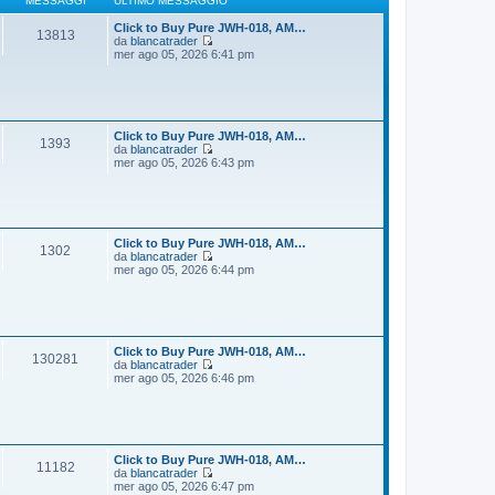
MESSAGGI
ULTIMO MESSAGGIO
g
m
i
o
Click to Buy Pure JWH-018, AM…
13813
o
m
da
blancatrader
e
V
mer ago 05, 2026 6:41 pm
s
e
s
d
a
i
g
u
g
l
i
t
Click to Buy Pure JWH-018, AM…
1393
o
i
da
blancatrader
m
V
mer ago 05, 2026 6:43 pm
o
e
m
d
e
i
s
u
s
l
a
t
Click to Buy Pure JWH-018, AM…
1302
g
i
da
blancatrader
g
m
V
mer ago 05, 2026 6:44 pm
i
o
e
o
m
d
e
i
s
u
s
l
a
t
Click to Buy Pure JWH-018, AM…
130281
g
i
da
blancatrader
g
m
V
mer ago 05, 2026 6:46 pm
i
o
e
o
m
d
e
i
s
u
s
l
a
t
Click to Buy Pure JWH-018, AM…
11182
g
i
da
blancatrader
g
m
V
mer ago 05, 2026 6:47 pm
i
o