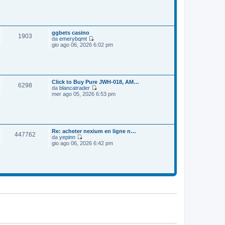
e
o
m
d
e
i
s
u
s
l
a
t
ggbets casino
1903
g
i
da
emerybqmt
g
m
V
gio ago 06, 2026 6:02 pm
i
o
e
o
m
d
e
i
s
u
s
l
a
t
Click to Buy Pure JWH-018, AM…
6298
g
i
da
blancatrader
g
m
V
mer ago 05, 2026 6:53 pm
i
o
e
o
m
d
e
i
s
u
s
l
a
t
Re: acheter nexium en ligne n…
447762
g
i
da
yepinn
g
m
V
gio ago 06, 2026 6:42 pm
i
o
e
o
m
d
e
i
s
u
s
l
a
t
g
i
g
m
i
o
o
m
e
s
s