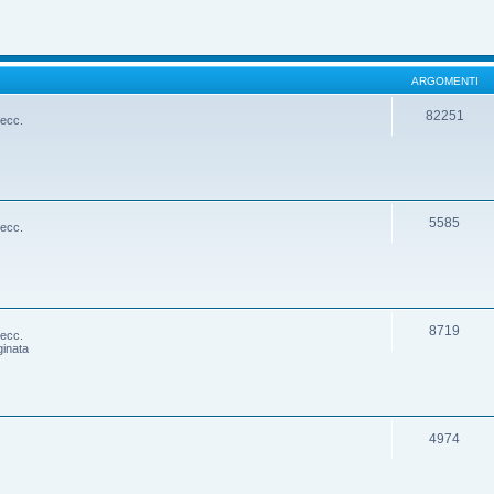
ARGOMENTI
82251
 ecc.
5585
 ecc.
8719
 ecc.
ginata
4974