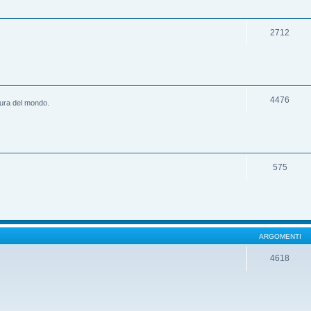
2712
4476
ltura del mondo.
575
ARGOMENTI
4618