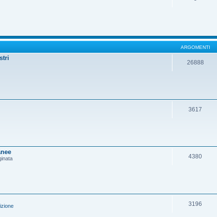
ARGOMENTI
stri
26888
3617
anee
4380
ginata
3196
izione