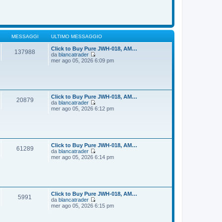
o
m
d
e
i
s
u
s
l
a
t
g
i
MESSAGGI
ULTIMO MESSAGGIO
g
m
i
o
Click to Buy Pure JWH-018, AM…
137988
o
m
da
blancatrader
e
V
mer ago 05, 2026 6:09 pm
s
e
s
d
a
i
g
u
g
l
i
t
Click to Buy Pure JWH-018, AM…
20879
o
i
da
blancatrader
m
V
mer ago 05, 2026 6:12 pm
o
e
m
d
e
i
s
u
s
l
a
t
Click to Buy Pure JWH-018, AM…
61289
g
i
da
blancatrader
g
m
V
mer ago 05, 2026 6:14 pm
i
o
e
o
m
d
e
i
s
u
s
l
a
t
Click to Buy Pure JWH-018, AM…
5991
g
i
da
blancatrader
g
m
V
mer ago 05, 2026 6:15 pm
i
o
e
o
m
d
e