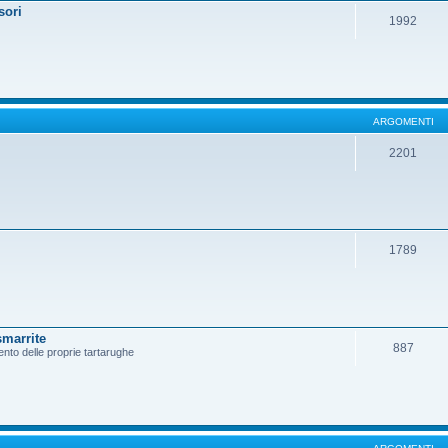
sori
1992
ARGOMENTI
2201
1789
smarrite
887
ento delle proprie tartarughe