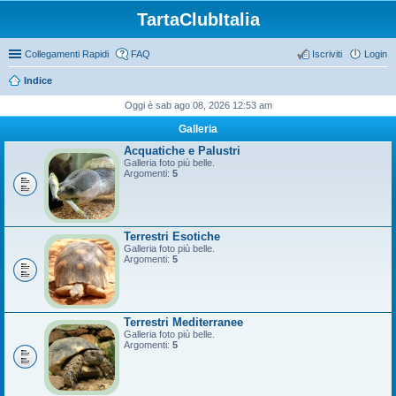
TartaClubItalia
Collegamenti Rapidi
FAQ
Iscriviti
Login
Indice
Oggi è sab ago 08, 2026 12:53 am
Galleria
Acquatiche e Palustri
Galleria foto più belle.
Argomenti:
5
Terrestri Esotiche
Galleria foto più belle.
Argomenti:
5
Terrestri Mediterranee
Galleria foto più belle.
Argomenti:
5