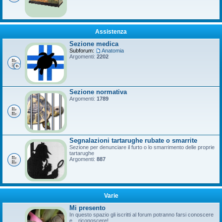
Assistenza
Sezione medica
Subforum:
Anatomia
Argomenti:
2202
Sezione normativa
Argomenti:
1789
Segnalazioni tartarughe rubate o smarrite
Sezione per denunciare il furto o lo smarrimento delle proprie
tartarughe
Argomenti:
887
Varie
Mi presento
In questo spazio gli iscritti al forum potranno farsi conoscere
e... riconoscere!