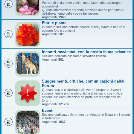
Potrete dirci da dove venite, cosa fate e che tartarughe
possedete!
Queste informazioni saranno preziose anche per aiutarvi
nell'allevamento delle vostre beniamine...
Argomenti:
1960
Fiori e piante
In questa sezione potrete parlare di fiori, piante e natura e
postare foto e curiosità
Argomenti:
587
Incontri ravvicinati con la nostra fauna selvatica
Sezione dedicata alla fauna selvatica italiana.
Argomenti:
591
Suggerimenti, critiche, comunicazioni dal/al
Forum
Questo spazio e' dedicato alle vostre proposte, i vostri
suggerimenti e anche alle critiche (che siano costruttive),
nonche alle comunicazioni da parte dei responsabili del
forum.
Argomenti:
121756
Eventi
Sezione dedicata a fiere, mostre, Acquari e Bioparchi inerenti
le tartarughe.
Argomenti:
1037