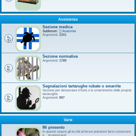
Assistenza
Sezione medica
Subforum:
Anatomia
Argomenti:
2201
Sezione normativa
Argomenti:
1789
Segnalazioni tartarughe rubate o smarrite
Sezione per denunciare il furto o lo smarrimento delle proprie
tartarughe
Argomenti:
887
Varie
Mi presento
In questo spazio gli iscritti al forum potranno farsi conoscere
e... riconoscere!