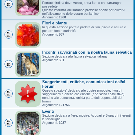
Potrete dirci da dove venite, cosa fate e che tartarughe
possedete!
Queste informazioni saranno preziose anche per aiutarvi
nell'allevamento delle vostre beniamine...
Argomenti:
1960
Fiori e piante
In questa sezione potrete parlare di fiori, piante e natura e
postare foto e curiosità
Argomenti:
587
Incontri ravvicinati con la nostra fauna selvatica
Sezione dedicata alla fauna selvatica italiana.
Argomenti:
591
Suggerimenti, critiche, comunicazioni dal/al
Forum
Questo spazio e' dedicato alle vostre proposte, i vostri
suggerimenti e anche alle critiche (che siano costruttive),
nonche alle comunicazioni da parte dei responsabili del
forum.
Argomenti:
121756
Eventi
Sezione dedicata a fiere, mostre, Acquari e Bioparchi inerenti
le tartarughe.
Argomenti:
1037