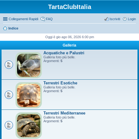
TartaClubItalia
Collegamenti Rapidi
FAQ
Iscriviti
Login
Indice
Oggi è gio ago 06, 2026 6:00 pm
Galleria
Acquatiche e Palustri
Galleria foto più belle.
Argomenti:
5
Terrestri Esotiche
Galleria foto più belle.
Argomenti:
5
Terrestri Mediterranee
Galleria foto più belle.
Argomenti:
5