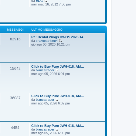
da
EDG
g
m
V
mer mag 16, 2012 7:50 pm
i
o
e
o
m
d
e
i
s
u
s
l
a
t
g
i
MESSAGGI
ULTIMO MESSAGGIO
g
m
i
o
Re: Dental Wings DWOS 2020-14…
82916
o
m
da
chavesarlene4
e
V
gio ago 06, 2026 10:21 pm
s
e
s
d
a
i
g
u
g
l
i
t
Click to Buy Pure JWH-018, AM…
15642
o
i
da
blancatrader
m
V
mer ago 05, 2026 6:01 pm
o
e
m
d
e
i
s
u
s
l
a
t
Click to Buy Pure JWH-018, AM…
36087
g
i
da
blancatrader
g
m
V
mer ago 05, 2026 6:02 pm
i
o
e
o
m
d
e
i
s
u
s
l
a
t
Click to Buy Pure JWH-018, AM…
4454
g
i
da
blancatrader
g
m
V
mer ago 05, 2026 6:06 pm
i
o
e