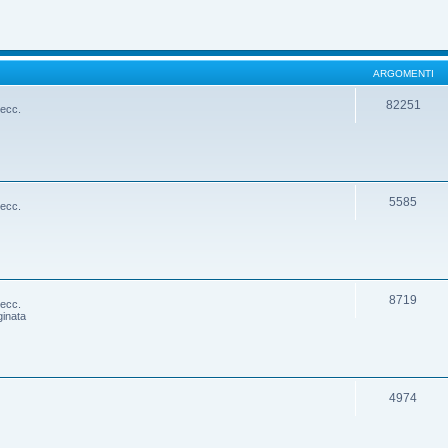
ARGOMENTI
82251
 ecc.
5585
 ecc.
8719
 ecc.
ginata
4974