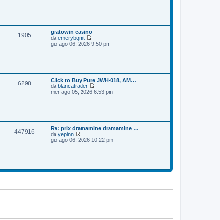
e
o
m
d
e
i
s
u
s
l
a
t
gratowin casino
1905
g
i
da
emerybqmt
g
m
V
gio ago 06, 2026 9:50 pm
i
o
e
o
m
d
e
i
s
u
s
l
a
t
Click to Buy Pure JWH-018, AM…
6298
g
i
da
blancatrader
g
m
V
mer ago 05, 2026 6:53 pm
i
o
e
o
m
d
e
i
s
u
s
l
a
t
Re: prix dramamine dramamine …
447916
g
i
da
yepinn
g
m
V
gio ago 06, 2026 10:22 pm
i
o
e
o
m
d
e
i
s
u
s
l
a
t
g
i
g
m
i
o
o
m
e
s
s