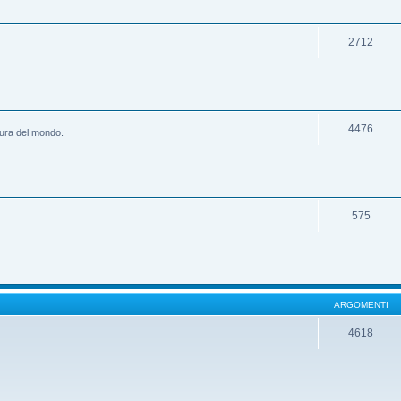
2712
4476
ltura del mondo.
575
ARGOMENTI
4618