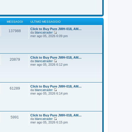
o
m
d
e
i
s
u
s
l
a
t
g
i
MESSAGGI
ULTIMO MESSAGGIO
g
m
i
o
Click to Buy Pure JWH-018, AM…
137988
o
m
da
blancatrader
e
V
mer ago 05, 2026 6:09 pm
s
e
s
d
a
i
g
u
g
l
i
t
Click to Buy Pure JWH-018, AM…
20879
o
i
da
blancatrader
m
V
mer ago 05, 2026 6:12 pm
o
e
m
d
e
i
s
u
s
l
a
t
Click to Buy Pure JWH-018, AM…
61289
g
i
da
blancatrader
g
m
V
mer ago 05, 2026 6:14 pm
i
o
e
o
m
d
e
i
s
u
s
l
a
t
Click to Buy Pure JWH-018, AM…
5991
g
i
da
blancatrader
g
m
V
mer ago 05, 2026 6:15 pm
i
o
e
o
m
d
e