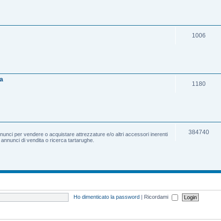
1006
a
1180
384740
nnunci per vendere o acquistare attrezzature e/o altri accessori inerenti
e annunci di vendita o ricerca tartarughe.
Ho dimenticato la password
|
Ricordami