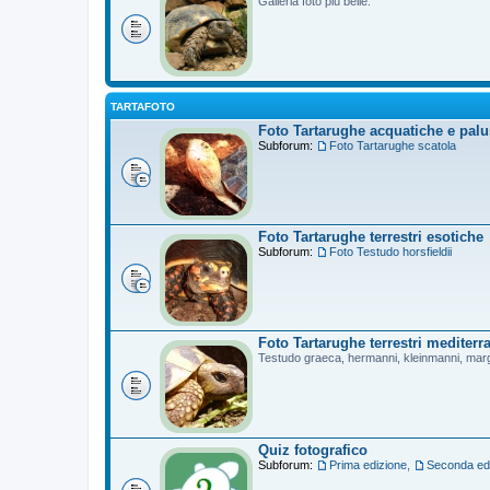
Galleria foto più belle.
TARTAFOTO
Foto Tartarughe acquatiche e palu
Subforum:
Foto Tartarughe scatola
Foto Tartarughe terrestri esotiche
Subforum:
Foto Testudo horsfieldii
Foto Tartarughe terrestri mediterr
Testudo graeca, hermanni, kleinmanni, mar
Quiz fotografico
Subforum:
Prima edizione
,
Seconda ed