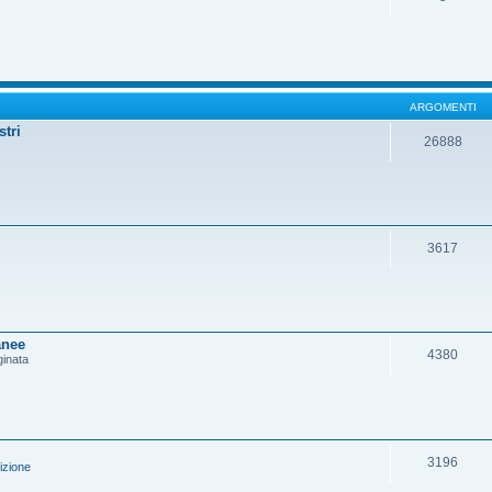
ARGOMENTI
stri
26888
3617
anee
4380
ginata
3196
izione