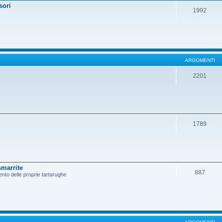
sori
1992
ARGOMENTI
2201
1789
smarrite
887
ento delle proprie tartarughe