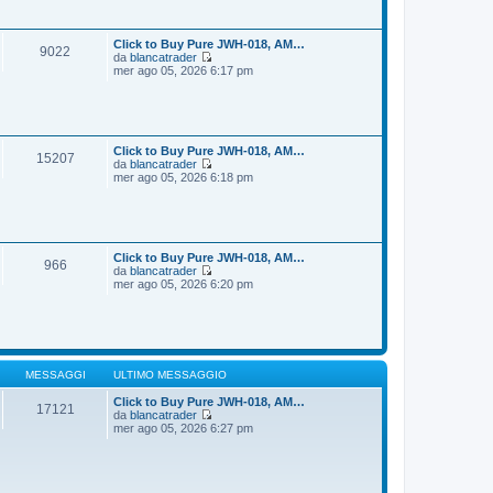
i
s
u
s
l
a
t
Click to Buy Pure JWH-018, AM…
9022
g
i
da
blancatrader
g
m
V
mer ago 05, 2026 6:17 pm
i
o
e
o
m
d
e
i
s
u
s
l
a
t
Click to Buy Pure JWH-018, AM…
15207
g
i
da
blancatrader
g
m
V
mer ago 05, 2026 6:18 pm
i
o
e
o
m
d
e
i
s
u
s
l
a
t
Click to Buy Pure JWH-018, AM…
966
g
i
da
blancatrader
g
m
V
mer ago 05, 2026 6:20 pm
i
o
e
o
m
d
e
i
s
u
s
l
a
t
g
i
MESSAGGI
ULTIMO MESSAGGIO
g
m
i
o
Click to Buy Pure JWH-018, AM…
17121
o
m
da
blancatrader
V
e
mer ago 05, 2026 6:27 pm
e
s
d
s
i
a
u
g
l
g