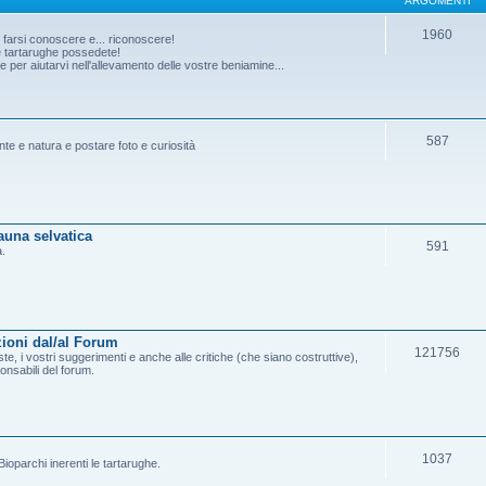
ARGOMENTI
1960
o farsi conoscere e... riconoscere!
he tartarughe possedete!
per aiutarvi nell'allevamento delle vostre beniamine...
587
ante e natura e postare foto e curiosità
fauna selvatica
591
a.
ioni dal/al Forum
121756
e, i vostri suggerimenti e anche alle critiche (che siano costruttive),
onsabili del forum.
1037
ioparchi inerenti le tartarughe.