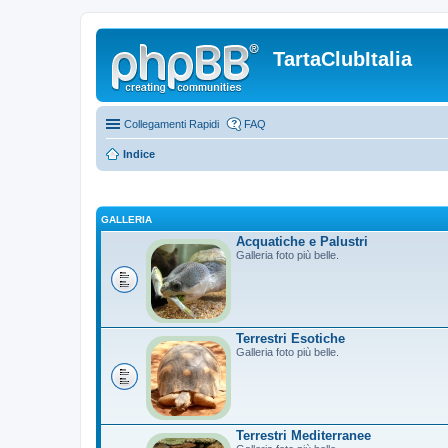
TartaClubItalia
Collegamenti Rapidi
FAQ
Indice
GALLERIA
Acquatiche e Palustri
Galleria foto più belle.
Terrestri Esotiche
Galleria foto più belle.
Terrestri Mediterranee