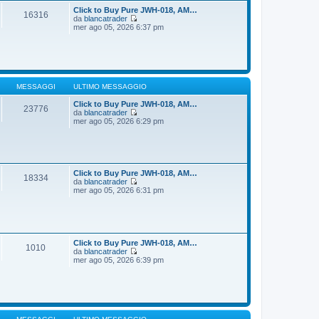
t
i
Click to Buy Pure JWH-018, AM…
16316
i
o
da
blancatrader
m
V
mer ago 05, 2026 6:37 pm
o
e
m
d
e
i
s
u
s
l
a
t
g
i
MESSAGGI
ULTIMO MESSAGGIO
g
m
i
o
Click to Buy Pure JWH-018, AM…
23776
o
m
da
blancatrader
e
V
mer ago 05, 2026 6:29 pm
s
e
s
d
a
i
g
u
g
l
i
t
Click to Buy Pure JWH-018, AM…
18334
o
i
da
blancatrader
m
V
mer ago 05, 2026 6:31 pm
o
e
m
d
e
i
s
u
s
l
a
t
Click to Buy Pure JWH-018, AM…
1010
g
i
da
blancatrader
g
m
V
mer ago 05, 2026 6:39 pm
i
o
e
o
m
d
e
i
s
u
s
l
a
t
g
i