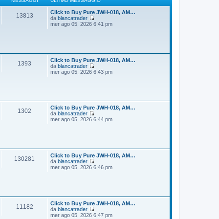
MESSAGGI
ULTIMO MESSAGGIO
g
m
i
o
Click to Buy Pure JWH-018, AM…
13813
o
m
da
blancatrader
e
V
mer ago 05, 2026 6:41 pm
s
e
s
d
a
i
g
u
g
l
i
t
Click to Buy Pure JWH-018, AM…
1393
o
i
da
blancatrader
m
V
mer ago 05, 2026 6:43 pm
o
e
m
d
e
i
s
u
s
l
a
t
Click to Buy Pure JWH-018, AM…
1302
g
i
da
blancatrader
g
m
V
mer ago 05, 2026 6:44 pm
i
o
e
o
m
d
e
i
s
u
s
l
a
t
Click to Buy Pure JWH-018, AM…
130281
g
i
da
blancatrader
g
m
V
mer ago 05, 2026 6:46 pm
i
o
e
o
m
d
e
i
s
u
s
l
a
t
Click to Buy Pure JWH-018, AM…
11182
g
i
da
blancatrader
g
m
V
mer ago 05, 2026 6:47 pm
i
o