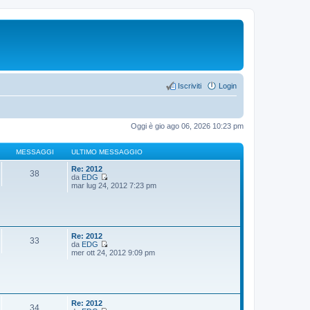
Iscriviti
Login
Oggi è gio ago 06, 2026 10:23 pm
MESSAGGI
ULTIMO MESSAGGIO
Re: 2012
38
da
EDG
V
mar lug 24, 2012 7:23 pm
e
d
i
u
l
t
Re: 2012
33
i
da
EDG
m
V
mer ott 24, 2012 9:09 pm
o
e
m
d
e
i
s
u
s
l
a
t
Re: 2012
34
g
i