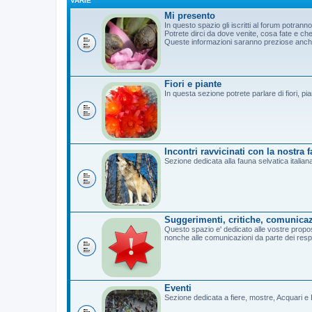
VARIE
Mi presento
In questo spazio gli iscritti al forum potrann
Potrete dirci da dove venite, cosa fate e c
Queste informazioni saranno preziose anche 
Fiori e piante
In questa sezione potrete parlare di fiori, pi
Incontri ravvicinati con la nostra 
Sezione dedicata alla fauna selvatica italian
Suggerimenti, critiche, comunicaz
Questo spazio e' dedicato alle vostre propost
nonche alle comunicazioni da parte dei resp
Eventi
Sezione dedicata a fiere, mostre, Acquari e B