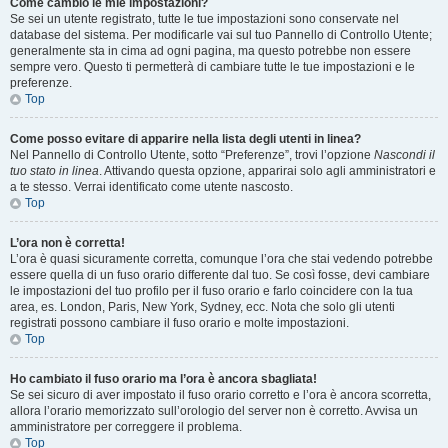
Come cambio le mie impostazioni?
Se sei un utente registrato, tutte le tue impostazioni sono conservate nel
database del sistema. Per modificarle vai sul tuo Pannello di Controllo Utente;
generalmente sta in cima ad ogni pagina, ma questo potrebbe non essere
sempre vero. Questo ti permetterà di cambiare tutte le tue impostazioni e le
preferenze.
Top
Come posso evitare di apparire nella lista degli utenti in linea?
Nel Pannello di Controllo Utente, sotto “Preferenze”, trovi l’opzione
Nascondi il
tuo stato in linea
. Attivando questa opzione, apparirai solo agli amministratori e
a te stesso. Verrai identificato come utente nascosto.
Top
L’ora non è corretta!
L’ora è quasi sicuramente corretta, comunque l’ora che stai vedendo potrebbe
essere quella di un fuso orario differente dal tuo. Se così fosse, devi cambiare
le impostazioni del tuo profilo per il fuso orario e farlo coincidere con la tua
area, es. London, Paris, New York, Sydney, ecc. Nota che solo gli utenti
registrati possono cambiare il fuso orario e molte impostazioni.
Top
Ho cambiato il fuso orario ma l’ora è ancora sbagliata!
Se sei sicuro di aver impostato il fuso orario corretto e l’ora è ancora scorretta,
allora l’orario memorizzato sull’orologio del server non è corretto. Avvisa un
amministratore per correggere il problema.
Top