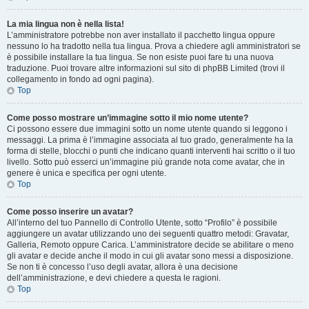
La mia lingua non è nella lista!
L’amministratore potrebbe non aver installato il pacchetto lingua oppure
nessuno lo ha tradotto nella tua lingua. Prova a chiedere agli amministratori se
è possibile installare la tua lingua. Se non esiste puoi fare tu una nuova
traduzione. Puoi trovare altre informazioni sul sito di phpBB Limited (trovi il
collegamento in fondo ad ogni pagina).
Top
Come posso mostrare un’immagine sotto il mio nome utente?
Ci possono essere due immagini sotto un nome utente quando si leggono i
messaggi. La prima è l’immagine associata al tuo grado, generalmente ha la
forma di stelle, blocchi o punti che indicano quanti interventi hai scritto o il tuo
livello. Sotto può esserci un’immagine più grande nota come avatar, che in
genere è unica e specifica per ogni utente.
Top
Come posso inserire un avatar?
All’interno del tuo Pannello di Controllo Utente, sotto “Profilo” è possibile
aggiungere un avatar utilizzando uno dei seguenti quattro metodi: Gravatar,
Galleria, Remoto oppure Carica. L’amministratore decide se abilitare o meno
gli avatar e decide anche il modo in cui gli avatar sono messi a disposizione.
Se non ti è concesso l’uso degli avatar, allora è una decisione
dell’amministrazione, e devi chiedere a questa le ragioni.
Top