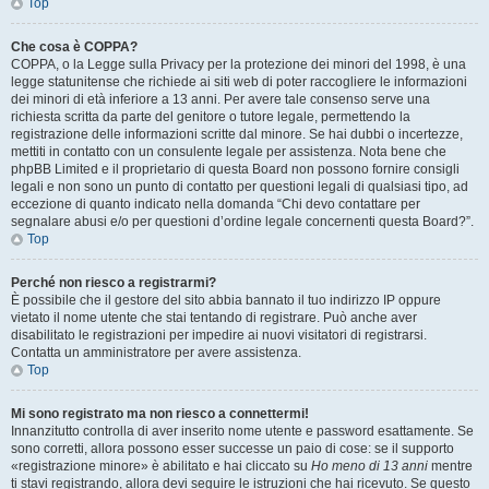
Top
Che cosa è COPPA?
COPPA, o la Legge sulla Privacy per la protezione dei minori del 1998, è una
legge statunitense che richiede ai siti web di poter raccogliere le informazioni
dei minori di età inferiore a 13 anni. Per avere tale consenso serve una
richiesta scritta da parte del genitore o tutore legale, permettendo la
registrazione delle informazioni scritte dal minore. Se hai dubbi o incertezze,
mettiti in contatto con un consulente legale per assistenza. Nota bene che
phpBB Limited e il proprietario di questa Board non possono fornire consigli
legali e non sono un punto di contatto per questioni legali di qualsiasi tipo, ad
eccezione di quanto indicato nella domanda “Chi devo contattare per
segnalare abusi e/o per questioni d’ordine legale concernenti questa Board?”.
Top
Perché non riesco a registrarmi?
È possibile che il gestore del sito abbia bannato il tuo indirizzo IP oppure
vietato il nome utente che stai tentando di registrare. Può anche aver
disabilitato le registrazioni per impedire ai nuovi visitatori di registrarsi.
Contatta un amministratore per avere assistenza.
Top
Mi sono registrato ma non riesco a connettermi!
Innanzitutto controlla di aver inserito nome utente e password esattamente. Se
sono corretti, allora possono esser successe un paio di cose: se il supporto
«registrazione minore» è abilitato e hai cliccato su
Ho meno di 13 anni
mentre
ti stavi registrando, allora devi seguire le istruzioni che hai ricevuto. Se questo