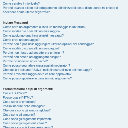
Come cambio il mio livello?
Perché quando clicco sul collegamento all’indirizzo di posta di un utente mi chiede di
accedere come utente registrato?
Inviare Messaggi
Come apro un argomento o invio un messaggio in un forum?
Come modifico o cancello un messaggio?
Come aggiungo una firma ai miei messaggi?
Come creo un sondaggio?
Perché non è possibile aggiungere ulteriori opzioni del sondaggio?
Come modifico o cancello un sondaggio?
Perché non riesco ad accedere a un forum?
Perché non riesco ad aggiungere allegati?
Perché ho ricevuto un richiamo?
Come posso segnalare messaggi ai moderatori?
Che cos’è il pulsante “Salva” nella finestra di invio dei messaggi?
Perché il mio messaggio deve essere approvato?
Come posso spostare in cima un mio argomento?
Formattazione e tipi di argomenti
Cos’è il BBCode?
Posso usare l’HTML?
Cosa sono le emoticon?
Posso inserire delle immagini?
Che cosa sono gli annunci globali?
Cosa sono gli annunci?
Cosa sono gli argomenti importanti?
Cosa sono gli argomenti chiusi?
Che cosa sono le icone argomento?