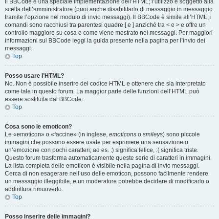
Il BBCode è una speciale implementazione dell’HTML; l’utilizzo è soggetto alla
scelta dell’amministratore (puoi anche disabilitarlo di messaggio in messaggio
tramite l’opzione nel modulo di invio messaggi). Il BBCode è simile all’HTML, i
comandi sono racchiusi tra parentesi quadre [ e ] anziché tra < e > e offre un
controllo maggiore su cosa e come viene mostrato nei messaggi. Per maggiori
informazioni sul BBCode leggi la guida presente nella pagina per l’invio dei
messaggi.
Top
Posso usare l’HTML?
No. Non è possibile inserire del codice HTML e ottenere che sia interpretato
come tale in questo forum. La maggior parte delle funzioni dell’HTML può
essere sostituita dal BBCode.
Top
Cosa sono le emoticon?
Le «emoticon» o «faccine» (in inglese,
emoticons
o
smileys
) sono piccole
immagini che possono essere usate per esprimere una sensazione o
un’emozione con pochi caratteri; ad es. :) significa felice, :( significa triste.
Questo forum trasforma automaticamente queste serie di caratteri in immagini.
La lista completa delle emoticon è visibile nella pagina di invio messaggi.
Cerca di non esagerare nell’uso delle emoticon, possono facilmente rendere
un messaggio illeggibile, e un moderatore potrebbe decidere di modificarlo o
addirittura rimuoverlo.
Top
Posso inserire delle immagini?