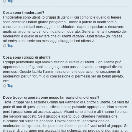
Top
Cosa sono i moderatori?
I moderatori sono utenti (o gruppi di utenti) il cui compito è quello di tenere
sotto controllo i forum giorno per giorno. Hanno il potere di modificare o
cancellare qualsiasi messaggio e di chiudere, riaprire, spostare o rimuovere
qualsiasi argomento del forum da loro moderato. Generalmente il compito dei
moderatori è quello di evitare che gli utenti vadano «fuori tema» (in inglese,
off-topic
) o che scrivano messaggi oltraggiosi ed offensivi.
Top
Cosa sono i gruppi di utenti?
I gruppi permettono agli amministratori di riunire gli utenti. Ogni utente può
appartenere a più gruppi e a ogni gruppo possono venire assegnati diversi
permessi. Questo facilita l’amministratore nelle operazioni di creazione di
moderatori per un forum, o di concessione di permessi per un forum privato,
ecc.
Top
Dove trovo i gruppi e come posso far parte di uno di essi?
Trovi i gruppi nella sezione
Gruppi
nel Pannello di Controllo Utente. Se vuoi far
parte di uno di questi procedi cliccando sul pulsante appropriato. Non sempre
però i gruppi sono ad
accesso aperto
. Alcuni sono chiusi e altri hanno l’elenco
dei membri nascosto. Se il gruppo è aperto, puoi chiedere l’ammissione
cliccando sul pulsante apposito. Dovrai ottenere l’approvazione del
moderatore del gruppo, che potrebbe chiederti perché vuoi unirti al gruppo. Se
il leader di un gruppo non accetta la tua richiesta, sei pregato di non assillarlo: