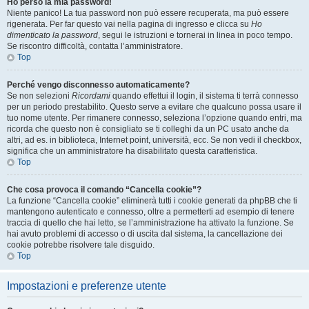
Ho perso la mia password!
Niente panico! La tua password non può essere recuperata, ma può essere
rigenerata. Per far questo vai nella pagina di ingresso e clicca su
Ho
dimenticato la password
, segui le istruzioni e tornerai in linea in poco tempo.
Se riscontro difficoltà, contatta l’amministratore.
Top
Perché vengo disconnesso automaticamente?
Se non selezioni
Ricordami
quando effettui il login, il sistema ti terrà connesso
per un periodo prestabilito. Questo serve a evitare che qualcuno possa usare il
tuo nome utente. Per rimanere connesso, seleziona l’opzione quando entri, ma
ricorda che questo non è consigliato se ti colleghi da un PC usato anche da
altri, ad es. in biblioteca, Internet point, università, ecc. Se non vedi il checkbox,
significa che un amministratore ha disabilitato questa caratteristica.
Top
Che cosa provoca il comando “Cancella cookie”?
La funzione “Cancella cookie” eliminerà tutti i cookie generati da phpBB che ti
mantengono autenticato e connesso, oltre a permetterti ad esempio di tenere
traccia di quello che hai letto, se l’amministrazione ha attivato la funzione. Se
hai avuto problemi di accesso o di uscita dal sistema, la cancellazione dei
cookie potrebbe risolvere tale disguido.
Top
Impostazioni e preferenze utente