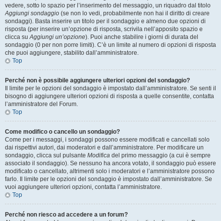
vedere, sotto lo spazio per l’inserimento del messaggio, un riquadro dal titolo
Aggiungi sondaggio
(se non lo vedi, probabilmente non hai il diritto di creare
sondaggi). Basta inserire un titolo per il sondaggio e almeno due opzioni di
risposta (per inserire un’opzione di risposta, scrivila nell’apposito spazio e
clicca su
Aggiungi un’opzione
). Puoi anche stabilire i giorni di durata del
sondaggio (0 per non porre limiti). C’è un limite al numero di opzioni di risposta
che puoi aggiungere, stabilito dall’amministratore.
Top
Perché non è possibile aggiungere ulteriori opzioni del sondaggio?
Il limite per le opzioni del sondaggio è impostato dall’amministratore. Se senti il
bisogno di aggiungere ulteriori opzioni di risposta a quelle consentite, contatta
l’amministratore del Forum.
Top
Come modifico o cancello un sondaggio?
Come per i messaggi, i sondaggi possono essere modificati e cancellati solo
dai rispettivi autori, dai moderatori e dall’amministratore. Per modificare un
sondaggio, clicca sul pulsante
Modifica
del primo messaggio (a cui è sempre
associato il sondaggio). Se nessuno ha ancora votato, il sondaggio può essere
modificato o cancellato, altrimenti solo i moderatori e l’amministratore possono
farlo. Il limite per le opzioni del sondaggio è impostato dall’amministratore. Se
vuoi aggiungere ulteriori opzioni, contatta l’amministratore.
Top
Perché non riesco ad accedere a un forum?