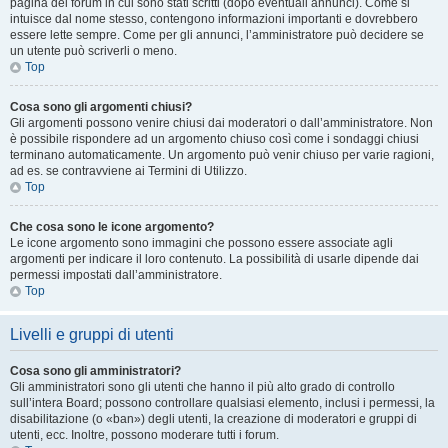
pagina del forum in cui sono stati scritti (dopo eventuali annunci). Come si
intuisce dal nome stesso, contengono informazioni importanti e dovrebbero
essere lette sempre. Come per gli annunci, l’amministratore può decidere se
un utente può scriverli o meno.
Top
Cosa sono gli argomenti chiusi?
Gli argomenti possono venire chiusi dai moderatori o dall’amministratore. Non
è possibile rispondere ad un argomento chiuso così come i sondaggi chiusi
terminano automaticamente. Un argomento può venir chiuso per varie ragioni,
ad es. se contravviene ai Termini di Utilizzo.
Top
Che cosa sono le icone argomento?
Le icone argomento sono immagini che possono essere associate agli
argomenti per indicare il loro contenuto. La possibilità di usarle dipende dai
permessi impostati dall’amministratore.
Top
Livelli e gruppi di utenti
Cosa sono gli amministratori?
Gli amministratori sono gli utenti che hanno il più alto grado di controllo
sull’intera Board; possono controllare qualsiasi elemento, inclusi i permessi, la
disabilitazione (o «ban») degli utenti, la creazione di moderatori e gruppi di
utenti, ecc. Inoltre, possono moderare tutti i forum.