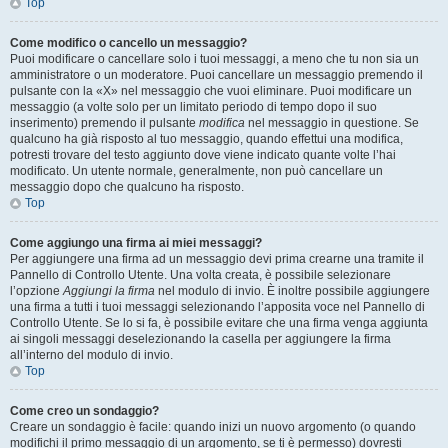
Top
Come modifico o cancello un messaggio?
Puoi modificare o cancellare solo i tuoi messaggi, a meno che tu non sia un
amministratore o un moderatore. Puoi cancellare un messaggio premendo il
pulsante con la «X» nel messaggio che vuoi eliminare. Puoi modificare un
messaggio (a volte solo per un limitato periodo di tempo dopo il suo
inserimento) premendo il pulsante
modifica
nel messaggio in questione. Se
qualcuno ha già risposto al tuo messaggio, quando effettui una modifica,
potresti trovare del testo aggiunto dove viene indicato quante volte l’hai
modificato. Un utente normale, generalmente, non può cancellare un
messaggio dopo che qualcuno ha risposto.
Top
Come aggiungo una firma ai miei messaggi?
Per aggiungere una firma ad un messaggio devi prima crearne una tramite il
Pannello di Controllo Utente. Una volta creata, è possibile selezionare
l’opzione
Aggiungi la firma
nel modulo di invio. È inoltre possibile aggiungere
una firma a tutti i tuoi messaggi selezionando l’apposita voce nel Pannello di
Controllo Utente. Se lo si fa, è possibile evitare che una firma venga aggiunta
ai singoli messaggi deselezionando la casella per aggiungere la firma
all’interno del modulo di invio.
Top
Come creo un sondaggio?
Creare un sondaggio è facile: quando inizi un nuovo argomento (o quando
modifichi il primo messaggio di un argomento, se ti è permesso) dovresti