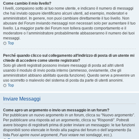
Come cambio il mio livello?
I livelli, compaiono sotto al tuo nome utente, e indicano il numero di messaggi
che hai inviato oppure identificano alcuni utenti, ad esempio, moderatori e
amministratori. In genere, non puoi cambiare direttamente il tuo livello. Non
abusare del Forum inviando messaggi non necessari solo per aumentare il tuo
livello. La maggior parte dei Forum non tollera questo comportamento e il
moderatore o l’amministratore probabilmente abbasseranno il numero dei tuoi
messaggi.
Top
Perché quando clicco sul collegamento all’indirizzo di posta di un utente mi
chiede di accedere come utente registrato?
Solo gli utenti registrati possono inviare messaggi di posta ad altri utenti
usando il modulo di invio posta interno (ammesso, ovviamente, che gli
amministratori abbiano abilitato questa funzione). Questo serve a prevenire un
uso scorretto o malevolo del sistema di posta da parte di utenti anonimi.
Top
Inviare Messaggi
Come apro un argomento o invio un messaggio in un forum?
Per pubblicare un nuovo argomento in un forum, clicca su “Nuovo argomento”.
Per pubblicare una risposta ad un argomento, clicca su “Rispondi”. Potresti
avere bisogno di registrarti prima di poter inviare un messaggio: le tue funzioni
disponibili sono elencate in fondo alla pagina del forum o dell’argomento (la
lista
Puoi aprire nuovi argomenti
,
Puoi votare nei sondaggi
, ecc.).