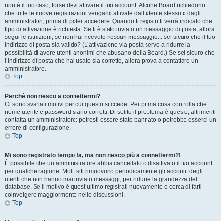
non è il tuo caso, forse devi attivare il tuo account. Alcune Board richiedono
che tutte le nuove registrazioni vengano attivate dall’utente stesso o dagli
amministratori, prima di poter accedere. Quando ti registri ti verrà indicato che
tipo di attivazione è richiesta. Se ti è stato inviato un messaggio di posta, allora
segui le istruzioni; se non hai ricevuto nessun messaggio... sei sicuro che il tuo
indirizzo di posta sia valido? (L’attivazione via posta serve a ridurre la
possibilità di avere utenti anonimi che abusano della Board.) Se sei sicuro che
l’indirizzo di posta che hai usato sia corretto, allora prova a contattare un
amministratore.
Top
Perché non riesco a connettermi?
Ci sono svariati motivi per cui questo succede. Per prima cosa controlla che
nome utente e password siano corretti. Di solito il problema è questo, altrimenti
contatta un amministratore: potresti essere stato bannato o potrebbe esserci un
errore di configurazione.
Top
Mi sono registrato tempo fa, ma non riesco più a connettermi?!
È possibile che un amministratore abbia cancellato o disattivato il tuo account
per qualche ragione. Molti siti rimuovono periodicamente gli account degli
utenti che non hanno mai inviato messaggi, per ridurre la grandezza del
database. Se il motivo è quest’ultimo registrati nuovamente e cerca di farti
coinvolgere maggiormente nelle discussioni.
Top