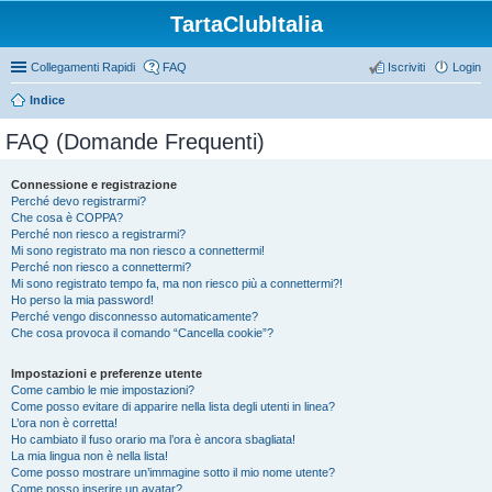
TartaClubItalia
Collegamenti Rapidi
FAQ
Iscriviti
Login
Indice
FAQ (Domande Frequenti)
Connessione e registrazione
Perché devo registrarmi?
Che cosa è COPPA?
Perché non riesco a registrarmi?
Mi sono registrato ma non riesco a connettermi!
Perché non riesco a connettermi?
Mi sono registrato tempo fa, ma non riesco più a connettermi?!
Ho perso la mia password!
Perché vengo disconnesso automaticamente?
Che cosa provoca il comando “Cancella cookie”?
Impostazioni e preferenze utente
Come cambio le mie impostazioni?
Come posso evitare di apparire nella lista degli utenti in linea?
L’ora non è corretta!
Ho cambiato il fuso orario ma l’ora è ancora sbagliata!
La mia lingua non è nella lista!
Come posso mostrare un’immagine sotto il mio nome utente?
Come posso inserire un avatar?