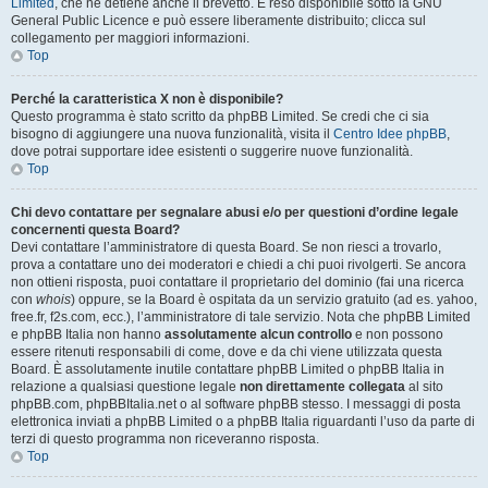
Limited
, che ne detiene anche il brevetto. È reso disponibile sotto la GNU
General Public Licence e può essere liberamente distribuito; clicca sul
collegamento per maggiori informazioni.
Top
Perché la caratteristica X non è disponibile?
Questo programma è stato scritto da phpBB Limited. Se credi che ci sia
bisogno di aggiungere una nuova funzionalità, visita il
Centro Idee phpBB
,
dove potrai supportare idee esistenti o suggerire nuove funzionalità.
Top
Chi devo contattare per segnalare abusi e/o per questioni d’ordine legale
concernenti questa Board?
Devi contattare l’amministratore di questa Board. Se non riesci a trovarlo,
prova a contattare uno dei moderatori e chiedi a chi puoi rivolgerti. Se ancora
non ottieni risposta, puoi contattare il proprietario del dominio (fai una ricerca
con
whois
) oppure, se la Board è ospitata da un servizio gratuito (ad es. yahoo,
free.fr, f2s.com, ecc.), l’amministratore di tale servizio. Nota che phpBB Limited
e phpBB Italia non hanno
assolutamente alcun controllo
e non possono
essere ritenuti responsabili di come, dove e da chi viene utilizzata questa
Board. È assolutamente inutile contattare phpBB Limited o phpBB Italia in
relazione a qualsiasi questione legale
non direttamente collegata
al sito
phpBB.com, phpBBItalia.net o al software phpBB stesso. I messaggi di posta
elettronica inviati a phpBB Limited o a phpBB Italia riguardanti l’uso da parte di
terzi di questo programma non riceveranno risposta.
Top