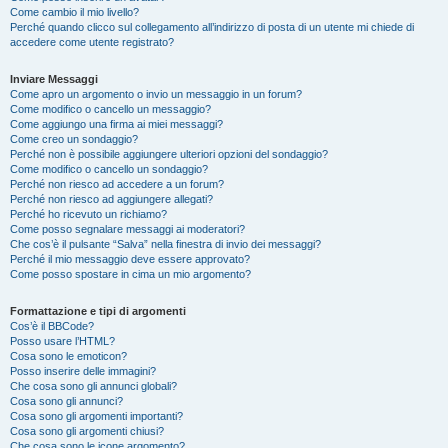
Come cambio il mio livello?
Perché quando clicco sul collegamento all’indirizzo di posta di un utente mi chiede di
accedere come utente registrato?
Inviare Messaggi
Come apro un argomento o invio un messaggio in un forum?
Come modifico o cancello un messaggio?
Come aggiungo una firma ai miei messaggi?
Come creo un sondaggio?
Perché non è possibile aggiungere ulteriori opzioni del sondaggio?
Come modifico o cancello un sondaggio?
Perché non riesco ad accedere a un forum?
Perché non riesco ad aggiungere allegati?
Perché ho ricevuto un richiamo?
Come posso segnalare messaggi ai moderatori?
Che cos’è il pulsante “Salva” nella finestra di invio dei messaggi?
Perché il mio messaggio deve essere approvato?
Come posso spostare in cima un mio argomento?
Formattazione e tipi di argomenti
Cos’è il BBCode?
Posso usare l’HTML?
Cosa sono le emoticon?
Posso inserire delle immagini?
Che cosa sono gli annunci globali?
Cosa sono gli annunci?
Cosa sono gli argomenti importanti?
Cosa sono gli argomenti chiusi?
Che cosa sono le icone argomento?