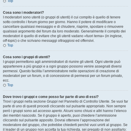
Top
Cosa sono i moderatori?
I moderatori sono utenti (o gruppi di utenti) il cui compito è quello di tenere
sotto controllo i forum giorno per giorno. Hanno il potere di modificare o
cancellare qualsiasi messaggio e di chiudere, riaprire, spostare o rimuovere
qualsiasi argomento del forum da loro moderato. Generalmente il compito dei
moderatori è quello di evitare che gli utenti vadano «fuori tema» (in inglese,
off-topic
) o che scrivano messaggi oltraggiosi ed offensivi.
Top
Cosa sono i gruppi di utenti?
I gruppi permettono agli amministratori di riunire gli utenti. Ogni utente può
appartenere a più gruppi e a ogni gruppo possono venire assegnati diversi
permessi. Questo facilita l’amministratore nelle operazioni di creazione di
moderatori per un forum, o di concessione di permessi per un forum privato,
ecc.
Top
Dove trovo i gruppi e come posso far parte di uno di essi?
Trovi i gruppi nella sezione
Gruppi
nel Pannello di Controllo Utente. Se vuoi far
parte di uno di questi procedi cliccando sul pulsante appropriato. Non sempre
però i gruppi sono ad
accesso aperto
. Alcuni sono chiusi e altri hanno l’elenco
dei membri nascosto. Se il gruppo è aperto, puoi chiedere l’ammissione
cliccando sul pulsante apposito. Dovrai ottenere l’approvazione del
moderatore del gruppo, che potrebbe chiederti perché vuoi unirti al gruppo. Se
il leader di un gruppo non accetta la tua richiesta, sei pregato di non assillarlo: