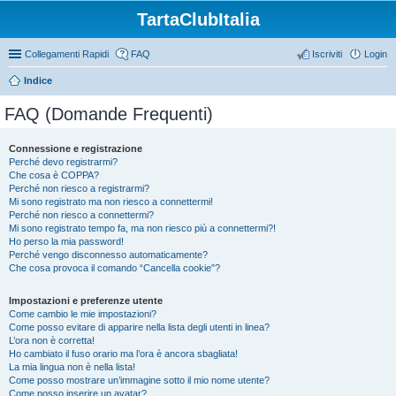
TartaClubItalia
Collegamenti Rapidi
FAQ
Iscriviti
Login
Indice
FAQ (Domande Frequenti)
Connessione e registrazione
Perché devo registrarmi?
Che cosa è COPPA?
Perché non riesco a registrarmi?
Mi sono registrato ma non riesco a connettermi!
Perché non riesco a connettermi?
Mi sono registrato tempo fa, ma non riesco più a connettermi?!
Ho perso la mia password!
Perché vengo disconnesso automaticamente?
Che cosa provoca il comando “Cancella cookie”?
Impostazioni e preferenze utente
Come cambio le mie impostazioni?
Come posso evitare di apparire nella lista degli utenti in linea?
L’ora non è corretta!
Ho cambiato il fuso orario ma l’ora è ancora sbagliata!
La mia lingua non è nella lista!
Come posso mostrare un’immagine sotto il mio nome utente?
Come posso inserire un avatar?