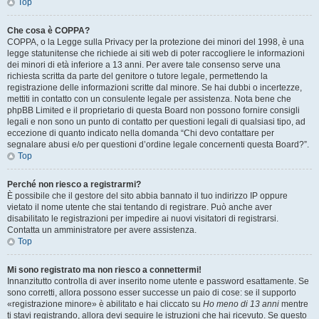
Top
Che cosa è COPPA?
COPPA, o la Legge sulla Privacy per la protezione dei minori del 1998, è una
legge statunitense che richiede ai siti web di poter raccogliere le informazioni
dei minori di età inferiore a 13 anni. Per avere tale consenso serve una
richiesta scritta da parte del genitore o tutore legale, permettendo la
registrazione delle informazioni scritte dal minore. Se hai dubbi o incertezze,
mettiti in contatto con un consulente legale per assistenza. Nota bene che
phpBB Limited e il proprietario di questa Board non possono fornire consigli
legali e non sono un punto di contatto per questioni legali di qualsiasi tipo, ad
eccezione di quanto indicato nella domanda “Chi devo contattare per
segnalare abusi e/o per questioni d’ordine legale concernenti questa Board?”.
Top
Perché non riesco a registrarmi?
È possibile che il gestore del sito abbia bannato il tuo indirizzo IP oppure
vietato il nome utente che stai tentando di registrare. Può anche aver
disabilitato le registrazioni per impedire ai nuovi visitatori di registrarsi.
Contatta un amministratore per avere assistenza.
Top
Mi sono registrato ma non riesco a connettermi!
Innanzitutto controlla di aver inserito nome utente e password esattamente. Se
sono corretti, allora possono esser successe un paio di cose: se il supporto
«registrazione minore» è abilitato e hai cliccato su
Ho meno di 13 anni
mentre
ti stavi registrando, allora devi seguire le istruzioni che hai ricevuto. Se questo