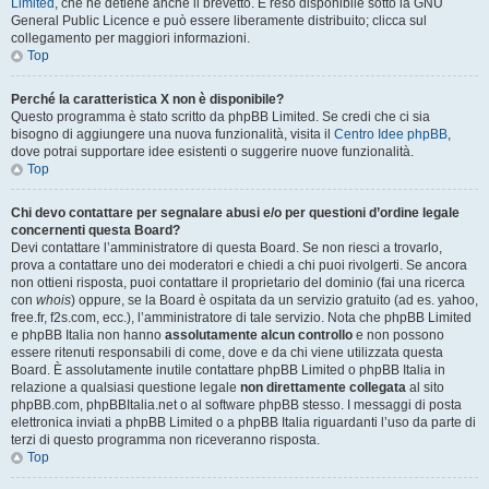
Limited
, che ne detiene anche il brevetto. È reso disponibile sotto la GNU
General Public Licence e può essere liberamente distribuito; clicca sul
collegamento per maggiori informazioni.
Top
Perché la caratteristica X non è disponibile?
Questo programma è stato scritto da phpBB Limited. Se credi che ci sia
bisogno di aggiungere una nuova funzionalità, visita il
Centro Idee phpBB
,
dove potrai supportare idee esistenti o suggerire nuove funzionalità.
Top
Chi devo contattare per segnalare abusi e/o per questioni d’ordine legale
concernenti questa Board?
Devi contattare l’amministratore di questa Board. Se non riesci a trovarlo,
prova a contattare uno dei moderatori e chiedi a chi puoi rivolgerti. Se ancora
non ottieni risposta, puoi contattare il proprietario del dominio (fai una ricerca
con
whois
) oppure, se la Board è ospitata da un servizio gratuito (ad es. yahoo,
free.fr, f2s.com, ecc.), l’amministratore di tale servizio. Nota che phpBB Limited
e phpBB Italia non hanno
assolutamente alcun controllo
e non possono
essere ritenuti responsabili di come, dove e da chi viene utilizzata questa
Board. È assolutamente inutile contattare phpBB Limited o phpBB Italia in
relazione a qualsiasi questione legale
non direttamente collegata
al sito
phpBB.com, phpBBItalia.net o al software phpBB stesso. I messaggi di posta
elettronica inviati a phpBB Limited o a phpBB Italia riguardanti l’uso da parte di
terzi di questo programma non riceveranno risposta.
Top