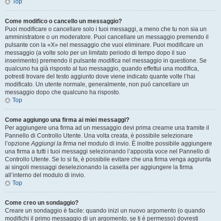
Top
Come modifico o cancello un messaggio?
Puoi modificare o cancellare solo i tuoi messaggi, a meno che tu non sia un
amministratore o un moderatore. Puoi cancellare un messaggio premendo il
pulsante con la «X» nel messaggio che vuoi eliminare. Puoi modificare un
messaggio (a volte solo per un limitato periodo di tempo dopo il suo
inserimento) premendo il pulsante
modifica
nel messaggio in questione. Se
qualcuno ha già risposto al tuo messaggio, quando effettui una modifica,
potresti trovare del testo aggiunto dove viene indicato quante volte l’hai
modificato. Un utente normale, generalmente, non può cancellare un
messaggio dopo che qualcuno ha risposto.
Top
Come aggiungo una firma ai miei messaggi?
Per aggiungere una firma ad un messaggio devi prima crearne una tramite il
Pannello di Controllo Utente. Una volta creata, è possibile selezionare
l’opzione
Aggiungi la firma
nel modulo di invio. È inoltre possibile aggiungere
una firma a tutti i tuoi messaggi selezionando l’apposita voce nel Pannello di
Controllo Utente. Se lo si fa, è possibile evitare che una firma venga aggiunta
ai singoli messaggi deselezionando la casella per aggiungere la firma
all’interno del modulo di invio.
Top
Come creo un sondaggio?
Creare un sondaggio è facile: quando inizi un nuovo argomento (o quando
modifichi il primo messaggio di un argomento, se ti è permesso) dovresti