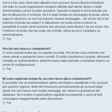
non è il tuo caso, forse devi attivare il tuo account. Alcune Board richiedono
che tutte le nuove registrazioni vengano attivate dall’utente stesso o dagli
amministratori, prima di poter accedere. Quando ti registri ti verrà indicato che
tipo di attivazione è richiesta. Se ti è stato inviato un messaggio di posta, allora
segui le istruzioni; se non hai ricevuto nessun messaggio... sei sicuro che il tuo
indirizzo di posta sia valido? (L’attivazione via posta serve a ridurre la
possibilità di avere utenti anonimi che abusano della Board.) Se sei sicuro che
l’indirizzo di posta che hai usato sia corretto, allora prova a contattare un
amministratore.
Top
Perché non riesco a connettermi?
Ci sono svariati motivi per cui questo succede. Per prima cosa controlla che
nome utente e password siano corretti. Di solito il problema è questo, altrimenti
contatta un amministratore: potresti essere stato bannato o potrebbe esserci un
errore di configurazione.
Top
Mi sono registrato tempo fa, ma non riesco più a connettermi?!
È possibile che un amministratore abbia cancellato o disattivato il tuo account
per qualche ragione. Molti siti rimuovono periodicamente gli account degli
utenti che non hanno mai inviato messaggi, per ridurre la grandezza del
database. Se il motivo è quest’ultimo registrati nuovamente e cerca di farti
coinvolgere maggiormente nelle discussioni.
Top