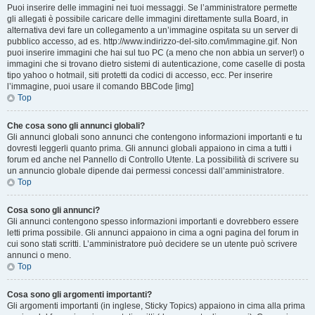
Puoi inserire delle immagini nei tuoi messaggi. Se l’amministratore permette
gli allegati è possibile caricare delle immagini direttamente sulla Board, in
alternativa devi fare un collegamento a un’immagine ospitata su un server di
pubblico accesso, ad es. http://www.indirizzo-del-sito.com/immagine.gif. Non
puoi inserire immagini che hai sul tuo PC (a meno che non abbia un server!) o
immagini che si trovano dietro sistemi di autenticazione, come caselle di posta
tipo yahoo o hotmail, siti protetti da codici di accesso, ecc. Per inserire
l’immagine, puoi usare il comando BBCode [img]
Top
Che cosa sono gli annunci globali?
Gli annunci globali sono annunci che contengono informazioni importanti e tu
dovresti leggerli quanto prima. Gli annunci globali appaiono in cima a tutti i
forum ed anche nel Pannello di Controllo Utente. La possibilità di scrivere su
un annuncio globale dipende dai permessi concessi dall’amministratore.
Top
Cosa sono gli annunci?
Gli annunci contengono spesso informazioni importanti e dovrebbero essere
letti prima possibile. Gli annunci appaiono in cima a ogni pagina del forum in
cui sono stati scritti. L’amministratore può decidere se un utente può scrivere
annunci o meno.
Top
Cosa sono gli argomenti importanti?
Gli argomenti importanti (in inglese, Sticky Topics) appaiono in cima alla prima