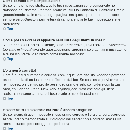
Come cambio le mie impostazioni?
Se sei un utente registrato, tutte le tue impostazioni sono conservate nel
database del sistema. Per modificarle vai sul tuo Pannello di Controllo Utente;
generalmente sta in cima ad ogni pagina, ma questo potrebbe non essere
sempre vero. Questo ti permetterà di cambiare tutte le tue impostazioni e le
preferenze.
Top
Come posso evitare di apparire nella lista degli utenti in linea?
Nel Pannello di Controllo Utente, sotto “Preferenze”, trovi l’opzione
Nascondi il
tuo stato in linea
. Attivando questa opzione, apparirai solo agli amministratori e
a te stesso. Verrai identificato come utente nascosto.
Top
L’ora non è corretta!
L’ora è quasi sicuramente corretta, comunque l’ora che stai vedendo potrebbe
essere quella di un fuso orario differente dal tuo. Se così fosse, devi cambiare
le impostazioni del tuo profilo per il fuso orario e farlo coincidere con la tua
area, es. London, Paris, New York, Sydney, ecc. Nota che solo gli utenti
registrati possono cambiare il fuso orario e molte impostazioni.
Top
Ho cambiato il fuso orario ma l’ora è ancora sbagliata!
Se sei sicuro di aver impostato il fuso orario corretto e l’ora è ancora scorretta,
allora l’orario memorizzato sull’orologio del server non è corretto. Avvisa un
amministratore per correggere il problema.
Top