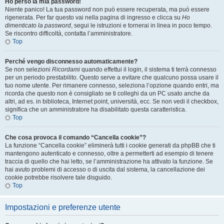
Ho perso la mia password!
Niente panico! La tua password non può essere recuperata, ma può essere
rigenerata. Per far questo vai nella pagina di ingresso e clicca su
Ho
dimenticato la password
, segui le istruzioni e tornerai in linea in poco tempo.
Se riscontro difficoltà, contatta l’amministratore.
Top
Perché vengo disconnesso automaticamente?
Se non selezioni
Ricordami
quando effettui il login, il sistema ti terrà connesso
per un periodo prestabilito. Questo serve a evitare che qualcuno possa usare il
tuo nome utente. Per rimanere connesso, seleziona l’opzione quando entri, ma
ricorda che questo non è consigliato se ti colleghi da un PC usato anche da
altri, ad es. in biblioteca, Internet point, università, ecc. Se non vedi il checkbox,
significa che un amministratore ha disabilitato questa caratteristica.
Top
Che cosa provoca il comando “Cancella cookie”?
La funzione “Cancella cookie” eliminerà tutti i cookie generati da phpBB che ti
mantengono autenticato e connesso, oltre a permetterti ad esempio di tenere
traccia di quello che hai letto, se l’amministrazione ha attivato la funzione. Se
hai avuto problemi di accesso o di uscita dal sistema, la cancellazione dei
cookie potrebbe risolvere tale disguido.
Top
Impostazioni e preferenze utente