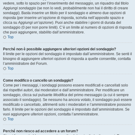
vedere, sotto lo spazio per l’inserimento del messaggio, un riquadro dal titolo
Aggiungi sondaggio
(se non lo vedi, probabilmente non hai il diritto di creare
sondaggi). Basta inserire un titolo per il sondaggio e almeno due opzioni di
risposta (per inserire un’opzione di risposta, scrivila nell’apposito spazio e
clicca su
Aggiungi un’opzione
). Puoi anche stabilire i giorni di durata del
sondaggio (0 per non porre limiti). C’è un limite al numero di opzioni di risposta
che puoi aggiungere, stabilito dall’amministratore.
Top
Perché non è possibile aggiungere ulteriori opzioni del sondaggio?
Il limite per le opzioni del sondaggio è impostato dall’amministratore. Se senti il
bisogno di aggiungere ulteriori opzioni di risposta a quelle consentite, contatta
l’amministratore del Forum.
Top
Come modifico o cancello un sondaggio?
Come per i messaggi, i sondaggi possono essere modificati e cancellati solo
dai rispettivi autori, dai moderatori e dall’amministratore. Per modificare un
sondaggio, clicca sul pulsante
Modifica
del primo messaggio (a cui è sempre
associato il sondaggio). Se nessuno ha ancora votato, il sondaggio può essere
modificato o cancellato, altrimenti solo i moderatori e l’amministratore possono
farlo. Il limite per le opzioni del sondaggio è impostato dall’amministratore. Se
vuoi aggiungere ulteriori opzioni, contatta l’amministratore.
Top
Perché non riesco ad accedere a un forum?