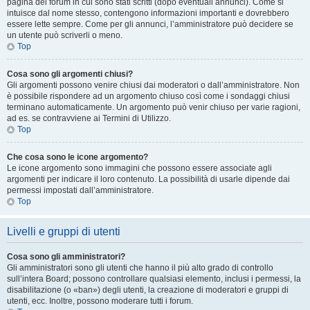
pagina del forum in cui sono stati scritti (dopo eventuali annunci). Come si
intuisce dal nome stesso, contengono informazioni importanti e dovrebbero
essere lette sempre. Come per gli annunci, l’amministratore può decidere se
un utente può scriverli o meno.
Top
Cosa sono gli argomenti chiusi?
Gli argomenti possono venire chiusi dai moderatori o dall’amministratore. Non
è possibile rispondere ad un argomento chiuso così come i sondaggi chiusi
terminano automaticamente. Un argomento può venir chiuso per varie ragioni,
ad es. se contravviene ai Termini di Utilizzo.
Top
Che cosa sono le icone argomento?
Le icone argomento sono immagini che possono essere associate agli
argomenti per indicare il loro contenuto. La possibilità di usarle dipende dai
permessi impostati dall’amministratore.
Top
Livelli e gruppi di utenti
Cosa sono gli amministratori?
Gli amministratori sono gli utenti che hanno il più alto grado di controllo
sull’intera Board; possono controllare qualsiasi elemento, inclusi i permessi, la
disabilitazione (o «ban») degli utenti, la creazione di moderatori e gruppi di
utenti, ecc. Inoltre, possono moderare tutti i forum.