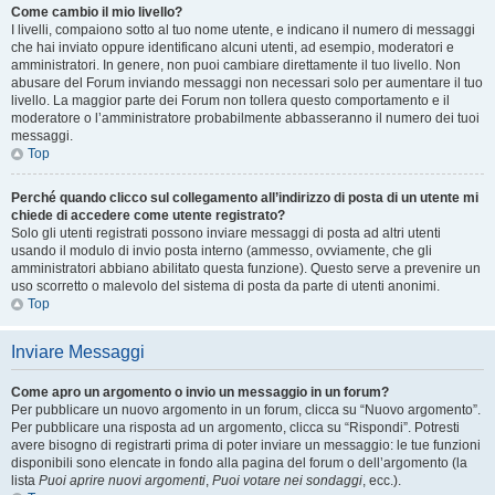
Come cambio il mio livello?
I livelli, compaiono sotto al tuo nome utente, e indicano il numero di messaggi
che hai inviato oppure identificano alcuni utenti, ad esempio, moderatori e
amministratori. In genere, non puoi cambiare direttamente il tuo livello. Non
abusare del Forum inviando messaggi non necessari solo per aumentare il tuo
livello. La maggior parte dei Forum non tollera questo comportamento e il
moderatore o l’amministratore probabilmente abbasseranno il numero dei tuoi
messaggi.
Top
Perché quando clicco sul collegamento all’indirizzo di posta di un utente mi
chiede di accedere come utente registrato?
Solo gli utenti registrati possono inviare messaggi di posta ad altri utenti
usando il modulo di invio posta interno (ammesso, ovviamente, che gli
amministratori abbiano abilitato questa funzione). Questo serve a prevenire un
uso scorretto o malevolo del sistema di posta da parte di utenti anonimi.
Top
Inviare Messaggi
Come apro un argomento o invio un messaggio in un forum?
Per pubblicare un nuovo argomento in un forum, clicca su “Nuovo argomento”.
Per pubblicare una risposta ad un argomento, clicca su “Rispondi”. Potresti
avere bisogno di registrarti prima di poter inviare un messaggio: le tue funzioni
disponibili sono elencate in fondo alla pagina del forum o dell’argomento (la
lista
Puoi aprire nuovi argomenti
,
Puoi votare nei sondaggi
, ecc.).