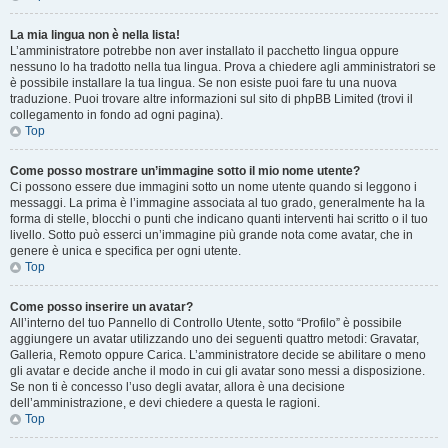
La mia lingua non è nella lista!
L’amministratore potrebbe non aver installato il pacchetto lingua oppure
nessuno lo ha tradotto nella tua lingua. Prova a chiedere agli amministratori se
è possibile installare la tua lingua. Se non esiste puoi fare tu una nuova
traduzione. Puoi trovare altre informazioni sul sito di phpBB Limited (trovi il
collegamento in fondo ad ogni pagina).
Top
Come posso mostrare un’immagine sotto il mio nome utente?
Ci possono essere due immagini sotto un nome utente quando si leggono i
messaggi. La prima è l’immagine associata al tuo grado, generalmente ha la
forma di stelle, blocchi o punti che indicano quanti interventi hai scritto o il tuo
livello. Sotto può esserci un’immagine più grande nota come avatar, che in
genere è unica e specifica per ogni utente.
Top
Come posso inserire un avatar?
All’interno del tuo Pannello di Controllo Utente, sotto “Profilo” è possibile
aggiungere un avatar utilizzando uno dei seguenti quattro metodi: Gravatar,
Galleria, Remoto oppure Carica. L’amministratore decide se abilitare o meno
gli avatar e decide anche il modo in cui gli avatar sono messi a disposizione.
Se non ti è concesso l’uso degli avatar, allora è una decisione
dell’amministrazione, e devi chiedere a questa le ragioni.
Top