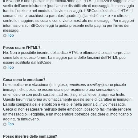
Il BBCode è una speciale implementazione dell’HTML; l’utilizzo è soggetto alla
scelta dell’amministratore (puoi anche disabilitarlo di messaggio in messaggio
tramite l’opzione nel modulo di invio messaggi). Il BBCode è simile all’HTML, i
comandi sono racchiusi tra parentesi quadre [ e ] anziché tra < e > e offre un
controllo maggiore su cosa e come viene mostrato nei messaggi. Per maggiori
informazioni sul BBCode leggi la guida presente nella pagina per l’invio dei
messaggi.
Top
Posso usare l’HTML?
No. Non è possibile inserire del codice HTML e ottenere che sia interpretato
come tale in questo forum. La maggior parte delle funzioni dell’HTML può
essere sostituita dal BBCode.
Top
Cosa sono le emoticon?
Le «emoticon» o «faccine» (in inglese,
emoticons
o
smileys
) sono piccole
immagini che possono essere usate per esprimere una sensazione o
un’emozione con pochi caratteri; ad es. :) significa felice, :( significa triste.
Questo forum trasforma automaticamente queste serie di caratteri in immagini.
La lista completa delle emoticon è visibile nella pagina di invio messaggi.
Cerca di non esagerare nell’uso delle emoticon, possono facilmente rendere
un messaggio illeggibile, e un moderatore potrebbe decidere di modificarlo o
addirittura rimuoverlo.
Top
Posso inserire delle immagini?