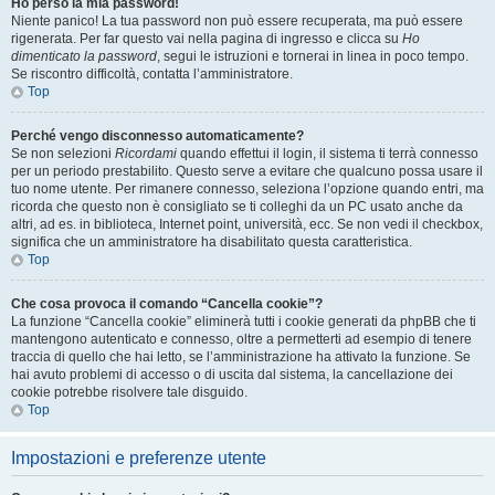
Ho perso la mia password!
Niente panico! La tua password non può essere recuperata, ma può essere
rigenerata. Per far questo vai nella pagina di ingresso e clicca su
Ho
dimenticato la password
, segui le istruzioni e tornerai in linea in poco tempo.
Se riscontro difficoltà, contatta l’amministratore.
Top
Perché vengo disconnesso automaticamente?
Se non selezioni
Ricordami
quando effettui il login, il sistema ti terrà connesso
per un periodo prestabilito. Questo serve a evitare che qualcuno possa usare il
tuo nome utente. Per rimanere connesso, seleziona l’opzione quando entri, ma
ricorda che questo non è consigliato se ti colleghi da un PC usato anche da
altri, ad es. in biblioteca, Internet point, università, ecc. Se non vedi il checkbox,
significa che un amministratore ha disabilitato questa caratteristica.
Top
Che cosa provoca il comando “Cancella cookie”?
La funzione “Cancella cookie” eliminerà tutti i cookie generati da phpBB che ti
mantengono autenticato e connesso, oltre a permetterti ad esempio di tenere
traccia di quello che hai letto, se l’amministrazione ha attivato la funzione. Se
hai avuto problemi di accesso o di uscita dal sistema, la cancellazione dei
cookie potrebbe risolvere tale disguido.
Top
Impostazioni e preferenze utente