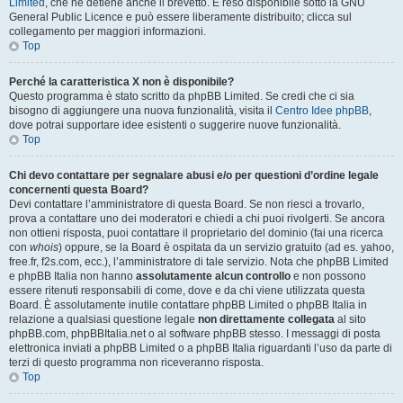
Limited
, che ne detiene anche il brevetto. È reso disponibile sotto la GNU
General Public Licence e può essere liberamente distribuito; clicca sul
collegamento per maggiori informazioni.
Top
Perché la caratteristica X non è disponibile?
Questo programma è stato scritto da phpBB Limited. Se credi che ci sia
bisogno di aggiungere una nuova funzionalità, visita il
Centro Idee phpBB
,
dove potrai supportare idee esistenti o suggerire nuove funzionalità.
Top
Chi devo contattare per segnalare abusi e/o per questioni d’ordine legale
concernenti questa Board?
Devi contattare l’amministratore di questa Board. Se non riesci a trovarlo,
prova a contattare uno dei moderatori e chiedi a chi puoi rivolgerti. Se ancora
non ottieni risposta, puoi contattare il proprietario del dominio (fai una ricerca
con
whois
) oppure, se la Board è ospitata da un servizio gratuito (ad es. yahoo,
free.fr, f2s.com, ecc.), l’amministratore di tale servizio. Nota che phpBB Limited
e phpBB Italia non hanno
assolutamente alcun controllo
e non possono
essere ritenuti responsabili di come, dove e da chi viene utilizzata questa
Board. È assolutamente inutile contattare phpBB Limited o phpBB Italia in
relazione a qualsiasi questione legale
non direttamente collegata
al sito
phpBB.com, phpBBItalia.net o al software phpBB stesso. I messaggi di posta
elettronica inviati a phpBB Limited o a phpBB Italia riguardanti l’uso da parte di
terzi di questo programma non riceveranno risposta.
Top