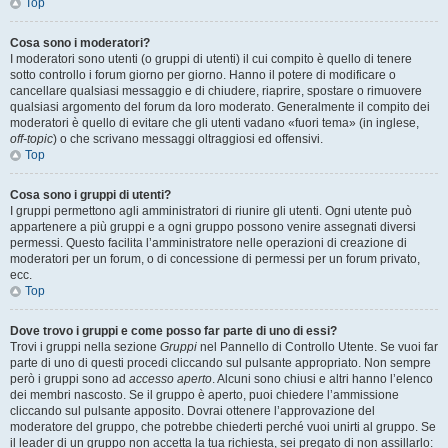
Top
Cosa sono i moderatori?
I moderatori sono utenti (o gruppi di utenti) il cui compito è quello di tenere
sotto controllo i forum giorno per giorno. Hanno il potere di modificare o
cancellare qualsiasi messaggio e di chiudere, riaprire, spostare o rimuovere
qualsiasi argomento del forum da loro moderato. Generalmente il compito dei
moderatori è quello di evitare che gli utenti vadano «fuori tema» (in inglese,
off-topic
) o che scrivano messaggi oltraggiosi ed offensivi.
Top
Cosa sono i gruppi di utenti?
I gruppi permettono agli amministratori di riunire gli utenti. Ogni utente può
appartenere a più gruppi e a ogni gruppo possono venire assegnati diversi
permessi. Questo facilita l’amministratore nelle operazioni di creazione di
moderatori per un forum, o di concessione di permessi per un forum privato,
ecc.
Top
Dove trovo i gruppi e come posso far parte di uno di essi?
Trovi i gruppi nella sezione
Gruppi
nel Pannello di Controllo Utente. Se vuoi far
parte di uno di questi procedi cliccando sul pulsante appropriato. Non sempre
però i gruppi sono ad
accesso aperto
. Alcuni sono chiusi e altri hanno l’elenco
dei membri nascosto. Se il gruppo è aperto, puoi chiedere l’ammissione
cliccando sul pulsante apposito. Dovrai ottenere l’approvazione del
moderatore del gruppo, che potrebbe chiederti perché vuoi unirti al gruppo. Se
il leader di un gruppo non accetta la tua richiesta, sei pregato di non assillarlo: