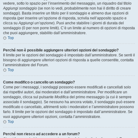
vedere, sotto lo spazio per l’inserimento del messaggio, un riquadro dal titolo
Aggiungi sondaggio
(se non lo vedi, probabilmente non hai il diritto di creare
sondaggi). Basta inserire un titolo per il sondaggio e almeno due opzioni di
risposta (per inserire un’opzione di risposta, scrivila nell’apposito spazio e
clicca su
Aggiungi un’opzione
). Puoi anche stabilire i giorni di durata del
sondaggio (0 per non porre limiti). C’è un limite al numero di opzioni di risposta
che puoi aggiungere, stabilito dall’amministratore.
Top
Perché non è possibile aggiungere ulteriori opzioni del sondaggio?
Il limite per le opzioni del sondaggio è impostato dall’amministratore. Se senti il
bisogno di aggiungere ulteriori opzioni di risposta a quelle consentite, contatta
l’amministratore del Forum.
Top
Come modifico o cancello un sondaggio?
Come per i messaggi, i sondaggi possono essere modificati e cancellati solo
dai rispettivi autori, dai moderatori e dall’amministratore. Per modificare un
sondaggio, clicca sul pulsante
Modifica
del primo messaggio (a cui è sempre
associato il sondaggio). Se nessuno ha ancora votato, il sondaggio può essere
modificato o cancellato, altrimenti solo i moderatori e l’amministratore possono
farlo. Il limite per le opzioni del sondaggio è impostato dall’amministratore. Se
vuoi aggiungere ulteriori opzioni, contatta l’amministratore.
Top
Perché non riesco ad accedere a un forum?