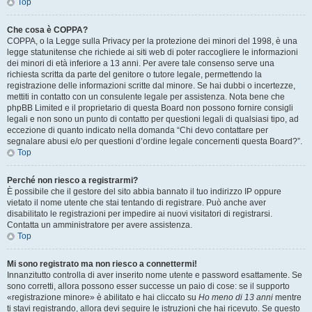
Top
Che cosa è COPPA?
COPPA, o la Legge sulla Privacy per la protezione dei minori del 1998, è una
legge statunitense che richiede ai siti web di poter raccogliere le informazioni
dei minori di età inferiore a 13 anni. Per avere tale consenso serve una
richiesta scritta da parte del genitore o tutore legale, permettendo la
registrazione delle informazioni scritte dal minore. Se hai dubbi o incertezze,
mettiti in contatto con un consulente legale per assistenza. Nota bene che
phpBB Limited e il proprietario di questa Board non possono fornire consigli
legali e non sono un punto di contatto per questioni legali di qualsiasi tipo, ad
eccezione di quanto indicato nella domanda “Chi devo contattare per
segnalare abusi e/o per questioni d’ordine legale concernenti questa Board?”.
Top
Perché non riesco a registrarmi?
È possibile che il gestore del sito abbia bannato il tuo indirizzo IP oppure
vietato il nome utente che stai tentando di registrare. Può anche aver
disabilitato le registrazioni per impedire ai nuovi visitatori di registrarsi.
Contatta un amministratore per avere assistenza.
Top
Mi sono registrato ma non riesco a connettermi!
Innanzitutto controlla di aver inserito nome utente e password esattamente. Se
sono corretti, allora possono esser successe un paio di cose: se il supporto
«registrazione minore» è abilitato e hai cliccato su
Ho meno di 13 anni
mentre
ti stavi registrando, allora devi seguire le istruzioni che hai ricevuto. Se questo