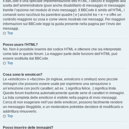
Il BBCode è una speciale implementazione dell’HTML; l’utilizzo è soggetto alla
scelta dell’amministratore (puoi anche disabilitarlo di messaggio in messaggio
tramite l’opzione nel modulo di invio messaggi). Il BBCode è simile all’HTML, i
comandi sono racchiusi tra parentesi quadre [ e ] anziché tra < e > e offre un
controllo maggiore su cosa e come viene mostrato nei messaggi. Per maggiori
informazioni sul BBCode leggi la guida presente nella pagina per l’invio dei
messaggi.
Top
Posso usare l’HTML?
No. Non è possibile inserire del codice HTML e ottenere che sia interpretato
come tale in questo forum. La maggior parte delle funzioni dell’HTML può
essere sostituita dal BBCode.
Top
Cosa sono le emoticon?
Le «emoticon» o «faccine» (in inglese,
emoticons
o
smileys
) sono piccole
immagini che possono essere usate per esprimere una sensazione o
un’emozione con pochi caratteri; ad es. :) significa felice, :( significa triste.
Questo forum trasforma automaticamente queste serie di caratteri in immagini.
La lista completa delle emoticon è visibile nella pagina di invio messaggi.
Cerca di non esagerare nell’uso delle emoticon, possono facilmente rendere
un messaggio illeggibile, e un moderatore potrebbe decidere di modificarlo o
addirittura rimuoverlo.
Top
Posso inserire delle immagini?