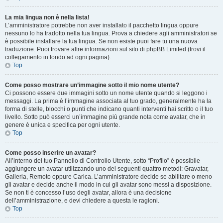
La mia lingua non è nella lista!
L’amministratore potrebbe non aver installato il pacchetto lingua oppure
nessuno lo ha tradotto nella tua lingua. Prova a chiedere agli amministratori se
è possibile installare la tua lingua. Se non esiste puoi fare tu una nuova
traduzione. Puoi trovare altre informazioni sul sito di phpBB Limited (trovi il
collegamento in fondo ad ogni pagina).
Top
Come posso mostrare un’immagine sotto il mio nome utente?
Ci possono essere due immagini sotto un nome utente quando si leggono i
messaggi. La prima è l’immagine associata al tuo grado, generalmente ha la
forma di stelle, blocchi o punti che indicano quanti interventi hai scritto o il tuo
livello. Sotto può esserci un’immagine più grande nota come avatar, che in
genere è unica e specifica per ogni utente.
Top
Come posso inserire un avatar?
All’interno del tuo Pannello di Controllo Utente, sotto “Profilo” è possibile
aggiungere un avatar utilizzando uno dei seguenti quattro metodi: Gravatar,
Galleria, Remoto oppure Carica. L’amministratore decide se abilitare o meno
gli avatar e decide anche il modo in cui gli avatar sono messi a disposizione.
Se non ti è concesso l’uso degli avatar, allora è una decisione
dell’amministrazione, e devi chiedere a questa le ragioni.
Top