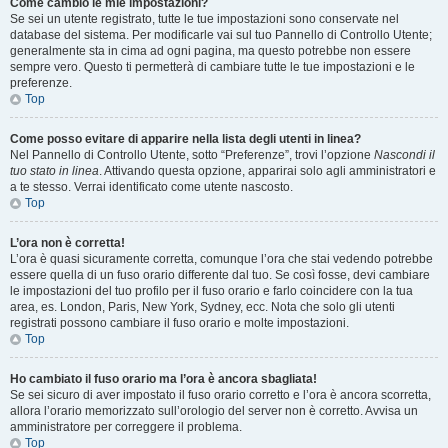
Come cambio le mie impostazioni?
Se sei un utente registrato, tutte le tue impostazioni sono conservate nel
database del sistema. Per modificarle vai sul tuo Pannello di Controllo Utente;
generalmente sta in cima ad ogni pagina, ma questo potrebbe non essere
sempre vero. Questo ti permetterà di cambiare tutte le tue impostazioni e le
preferenze.
Top
Come posso evitare di apparire nella lista degli utenti in linea?
Nel Pannello di Controllo Utente, sotto “Preferenze”, trovi l’opzione
Nascondi il
tuo stato in linea
. Attivando questa opzione, apparirai solo agli amministratori e
a te stesso. Verrai identificato come utente nascosto.
Top
L’ora non è corretta!
L’ora è quasi sicuramente corretta, comunque l’ora che stai vedendo potrebbe
essere quella di un fuso orario differente dal tuo. Se così fosse, devi cambiare
le impostazioni del tuo profilo per il fuso orario e farlo coincidere con la tua
area, es. London, Paris, New York, Sydney, ecc. Nota che solo gli utenti
registrati possono cambiare il fuso orario e molte impostazioni.
Top
Ho cambiato il fuso orario ma l’ora è ancora sbagliata!
Se sei sicuro di aver impostato il fuso orario corretto e l’ora è ancora scorretta,
allora l’orario memorizzato sull’orologio del server non è corretto. Avvisa un
amministratore per correggere il problema.
Top