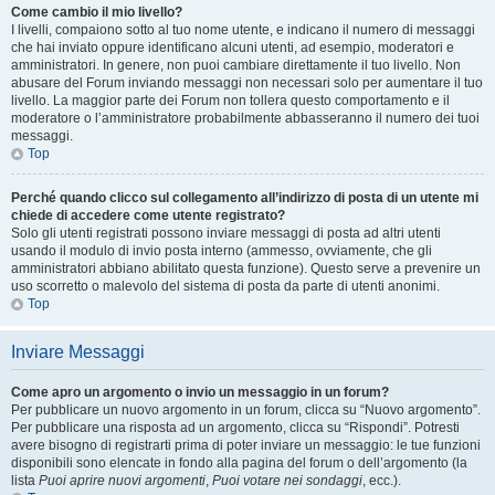
Come cambio il mio livello?
I livelli, compaiono sotto al tuo nome utente, e indicano il numero di messaggi
che hai inviato oppure identificano alcuni utenti, ad esempio, moderatori e
amministratori. In genere, non puoi cambiare direttamente il tuo livello. Non
abusare del Forum inviando messaggi non necessari solo per aumentare il tuo
livello. La maggior parte dei Forum non tollera questo comportamento e il
moderatore o l’amministratore probabilmente abbasseranno il numero dei tuoi
messaggi.
Top
Perché quando clicco sul collegamento all’indirizzo di posta di un utente mi
chiede di accedere come utente registrato?
Solo gli utenti registrati possono inviare messaggi di posta ad altri utenti
usando il modulo di invio posta interno (ammesso, ovviamente, che gli
amministratori abbiano abilitato questa funzione). Questo serve a prevenire un
uso scorretto o malevolo del sistema di posta da parte di utenti anonimi.
Top
Inviare Messaggi
Come apro un argomento o invio un messaggio in un forum?
Per pubblicare un nuovo argomento in un forum, clicca su “Nuovo argomento”.
Per pubblicare una risposta ad un argomento, clicca su “Rispondi”. Potresti
avere bisogno di registrarti prima di poter inviare un messaggio: le tue funzioni
disponibili sono elencate in fondo alla pagina del forum o dell’argomento (la
lista
Puoi aprire nuovi argomenti
,
Puoi votare nei sondaggi
, ecc.).