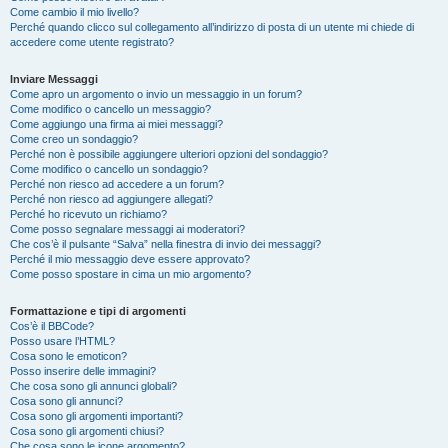
Come cambio il mio livello?
Perché quando clicco sul collegamento all’indirizzo di posta di un utente mi chiede di
accedere come utente registrato?
Inviare Messaggi
Come apro un argomento o invio un messaggio in un forum?
Come modifico o cancello un messaggio?
Come aggiungo una firma ai miei messaggi?
Come creo un sondaggio?
Perché non è possibile aggiungere ulteriori opzioni del sondaggio?
Come modifico o cancello un sondaggio?
Perché non riesco ad accedere a un forum?
Perché non riesco ad aggiungere allegati?
Perché ho ricevuto un richiamo?
Come posso segnalare messaggi ai moderatori?
Che cos’è il pulsante “Salva” nella finestra di invio dei messaggi?
Perché il mio messaggio deve essere approvato?
Come posso spostare in cima un mio argomento?
Formattazione e tipi di argomenti
Cos’è il BBCode?
Posso usare l’HTML?
Cosa sono le emoticon?
Posso inserire delle immagini?
Che cosa sono gli annunci globali?
Cosa sono gli annunci?
Cosa sono gli argomenti importanti?
Cosa sono gli argomenti chiusi?
Che cosa sono le icone argomento?