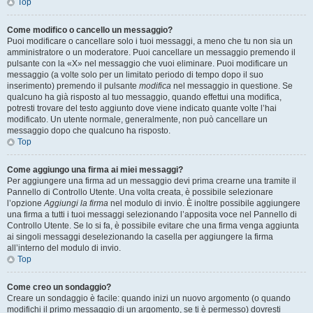
Top
Come modifico o cancello un messaggio?
Puoi modificare o cancellare solo i tuoi messaggi, a meno che tu non sia un
amministratore o un moderatore. Puoi cancellare un messaggio premendo il
pulsante con la «X» nel messaggio che vuoi eliminare. Puoi modificare un
messaggio (a volte solo per un limitato periodo di tempo dopo il suo
inserimento) premendo il pulsante
modifica
nel messaggio in questione. Se
qualcuno ha già risposto al tuo messaggio, quando effettui una modifica,
potresti trovare del testo aggiunto dove viene indicato quante volte l’hai
modificato. Un utente normale, generalmente, non può cancellare un
messaggio dopo che qualcuno ha risposto.
Top
Come aggiungo una firma ai miei messaggi?
Per aggiungere una firma ad un messaggio devi prima crearne una tramite il
Pannello di Controllo Utente. Una volta creata, è possibile selezionare
l’opzione
Aggiungi la firma
nel modulo di invio. È inoltre possibile aggiungere
una firma a tutti i tuoi messaggi selezionando l’apposita voce nel Pannello di
Controllo Utente. Se lo si fa, è possibile evitare che una firma venga aggiunta
ai singoli messaggi deselezionando la casella per aggiungere la firma
all’interno del modulo di invio.
Top
Come creo un sondaggio?
Creare un sondaggio è facile: quando inizi un nuovo argomento (o quando
modifichi il primo messaggio di un argomento, se ti è permesso) dovresti