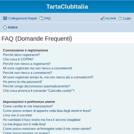
TartaClubItalia
Collegamenti Rapidi
FAQ
Iscriviti
Login
Indice
FAQ (Domande Frequenti)
Connessione e registrazione
Perché devo registrarmi?
Che cosa è COPPA?
Perché non riesco a registrarmi?
Mi sono registrato ma non riesco a connettermi!
Perché non riesco a connettermi?
Mi sono registrato tempo fa, ma non riesco più a connettermi?!
Ho perso la mia password!
Perché vengo disconnesso automaticamente?
Che cosa provoca il comando “Cancella cookie”?
Impostazioni e preferenze utente
Come cambio le mie impostazioni?
Come posso evitare di apparire nella lista degli utenti in linea?
L’ora non è corretta!
Ho cambiato il fuso orario ma l’ora è ancora sbagliata!
La mia lingua non è nella lista!
Come posso mostrare un’immagine sotto il mio nome utente?
Come posso inserire un avatar?