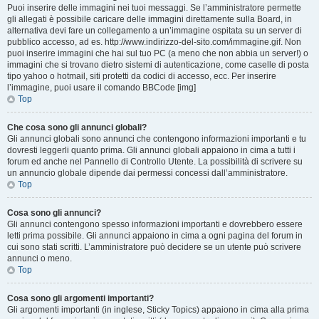
Puoi inserire delle immagini nei tuoi messaggi. Se l’amministratore permette
gli allegati è possibile caricare delle immagini direttamente sulla Board, in
alternativa devi fare un collegamento a un’immagine ospitata su un server di
pubblico accesso, ad es. http://www.indirizzo-del-sito.com/immagine.gif. Non
puoi inserire immagini che hai sul tuo PC (a meno che non abbia un server!) o
immagini che si trovano dietro sistemi di autenticazione, come caselle di posta
tipo yahoo o hotmail, siti protetti da codici di accesso, ecc. Per inserire
l’immagine, puoi usare il comando BBCode [img]
Top
Che cosa sono gli annunci globali?
Gli annunci globali sono annunci che contengono informazioni importanti e tu
dovresti leggerli quanto prima. Gli annunci globali appaiono in cima a tutti i
forum ed anche nel Pannello di Controllo Utente. La possibilità di scrivere su
un annuncio globale dipende dai permessi concessi dall’amministratore.
Top
Cosa sono gli annunci?
Gli annunci contengono spesso informazioni importanti e dovrebbero essere
letti prima possibile. Gli annunci appaiono in cima a ogni pagina del forum in
cui sono stati scritti. L’amministratore può decidere se un utente può scrivere
annunci o meno.
Top
Cosa sono gli argomenti importanti?
Gli argomenti importanti (in inglese, Sticky Topics) appaiono in cima alla prima