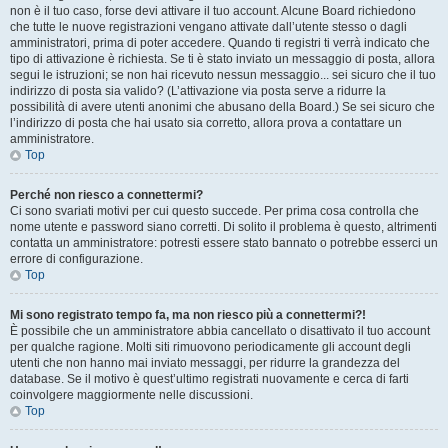
non è il tuo caso, forse devi attivare il tuo account. Alcune Board richiedono
che tutte le nuove registrazioni vengano attivate dall’utente stesso o dagli
amministratori, prima di poter accedere. Quando ti registri ti verrà indicato che
tipo di attivazione è richiesta. Se ti è stato inviato un messaggio di posta, allora
segui le istruzioni; se non hai ricevuto nessun messaggio... sei sicuro che il tuo
indirizzo di posta sia valido? (L’attivazione via posta serve a ridurre la
possibilità di avere utenti anonimi che abusano della Board.) Se sei sicuro che
l’indirizzo di posta che hai usato sia corretto, allora prova a contattare un
amministratore.
Top
Perché non riesco a connettermi?
Ci sono svariati motivi per cui questo succede. Per prima cosa controlla che
nome utente e password siano corretti. Di solito il problema è questo, altrimenti
contatta un amministratore: potresti essere stato bannato o potrebbe esserci un
errore di configurazione.
Top
Mi sono registrato tempo fa, ma non riesco più a connettermi?!
È possibile che un amministratore abbia cancellato o disattivato il tuo account
per qualche ragione. Molti siti rimuovono periodicamente gli account degli
utenti che non hanno mai inviato messaggi, per ridurre la grandezza del
database. Se il motivo è quest’ultimo registrati nuovamente e cerca di farti
coinvolgere maggiormente nelle discussioni.
Top