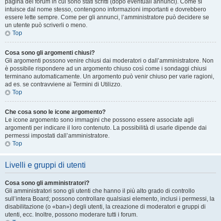
pagina del forum in cui sono stati scritti (dopo eventuali annunci). Come si
intuisce dal nome stesso, contengono informazioni importanti e dovrebbero
essere lette sempre. Come per gli annunci, l’amministratore può decidere se
un utente può scriverli o meno.
Top
Cosa sono gli argomenti chiusi?
Gli argomenti possono venire chiusi dai moderatori o dall’amministratore. Non
è possibile rispondere ad un argomento chiuso così come i sondaggi chiusi
terminano automaticamente. Un argomento può venir chiuso per varie ragioni,
ad es. se contravviene ai Termini di Utilizzo.
Top
Che cosa sono le icone argomento?
Le icone argomento sono immagini che possono essere associate agli
argomenti per indicare il loro contenuto. La possibilità di usarle dipende dai
permessi impostati dall’amministratore.
Top
Livelli e gruppi di utenti
Cosa sono gli amministratori?
Gli amministratori sono gli utenti che hanno il più alto grado di controllo
sull’intera Board; possono controllare qualsiasi elemento, inclusi i permessi, la
disabilitazione (o «ban») degli utenti, la creazione di moderatori e gruppi di
utenti, ecc. Inoltre, possono moderare tutti i forum.