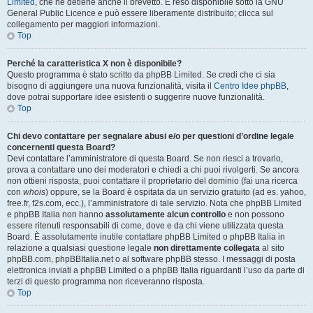
Limited
, che ne detiene anche il brevetto. È reso disponibile sotto la GNU
General Public Licence e può essere liberamente distribuito; clicca sul
collegamento per maggiori informazioni.
Top
Perché la caratteristica X non è disponibile?
Questo programma è stato scritto da phpBB Limited. Se credi che ci sia
bisogno di aggiungere una nuova funzionalità, visita il
Centro Idee phpBB
,
dove potrai supportare idee esistenti o suggerire nuove funzionalità.
Top
Chi devo contattare per segnalare abusi e/o per questioni d’ordine legale
concernenti questa Board?
Devi contattare l’amministratore di questa Board. Se non riesci a trovarlo,
prova a contattare uno dei moderatori e chiedi a chi puoi rivolgerti. Se ancora
non ottieni risposta, puoi contattare il proprietario del dominio (fai una ricerca
con
whois
) oppure, se la Board è ospitata da un servizio gratuito (ad es. yahoo,
free.fr, f2s.com, ecc.), l’amministratore di tale servizio. Nota che phpBB Limited
e phpBB Italia non hanno
assolutamente alcun controllo
e non possono
essere ritenuti responsabili di come, dove e da chi viene utilizzata questa
Board. È assolutamente inutile contattare phpBB Limited o phpBB Italia in
relazione a qualsiasi questione legale
non direttamente collegata
al sito
phpBB.com, phpBBItalia.net o al software phpBB stesso. I messaggi di posta
elettronica inviati a phpBB Limited o a phpBB Italia riguardanti l’uso da parte di
terzi di questo programma non riceveranno risposta.
Top