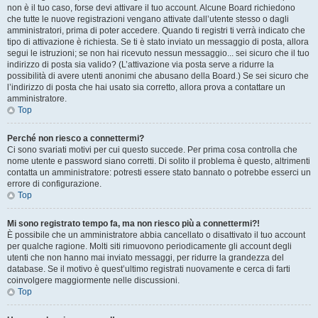
non è il tuo caso, forse devi attivare il tuo account. Alcune Board richiedono
che tutte le nuove registrazioni vengano attivate dall’utente stesso o dagli
amministratori, prima di poter accedere. Quando ti registri ti verrà indicato che
tipo di attivazione è richiesta. Se ti è stato inviato un messaggio di posta, allora
segui le istruzioni; se non hai ricevuto nessun messaggio... sei sicuro che il tuo
indirizzo di posta sia valido? (L’attivazione via posta serve a ridurre la
possibilità di avere utenti anonimi che abusano della Board.) Se sei sicuro che
l’indirizzo di posta che hai usato sia corretto, allora prova a contattare un
amministratore.
Top
Perché non riesco a connettermi?
Ci sono svariati motivi per cui questo succede. Per prima cosa controlla che
nome utente e password siano corretti. Di solito il problema è questo, altrimenti
contatta un amministratore: potresti essere stato bannato o potrebbe esserci un
errore di configurazione.
Top
Mi sono registrato tempo fa, ma non riesco più a connettermi?!
È possibile che un amministratore abbia cancellato o disattivato il tuo account
per qualche ragione. Molti siti rimuovono periodicamente gli account degli
utenti che non hanno mai inviato messaggi, per ridurre la grandezza del
database. Se il motivo è quest’ultimo registrati nuovamente e cerca di farti
coinvolgere maggiormente nelle discussioni.
Top