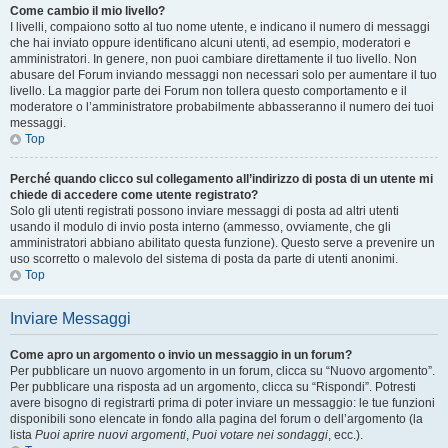
Come cambio il mio livello?
I livelli, compaiono sotto al tuo nome utente, e indicano il numero di messaggi
che hai inviato oppure identificano alcuni utenti, ad esempio, moderatori e
amministratori. In genere, non puoi cambiare direttamente il tuo livello. Non
abusare del Forum inviando messaggi non necessari solo per aumentare il tuo
livello. La maggior parte dei Forum non tollera questo comportamento e il
moderatore o l’amministratore probabilmente abbasseranno il numero dei tuoi
messaggi.
Top
Perché quando clicco sul collegamento all’indirizzo di posta di un utente mi
chiede di accedere come utente registrato?
Solo gli utenti registrati possono inviare messaggi di posta ad altri utenti
usando il modulo di invio posta interno (ammesso, ovviamente, che gli
amministratori abbiano abilitato questa funzione). Questo serve a prevenire un
uso scorretto o malevolo del sistema di posta da parte di utenti anonimi.
Top
Inviare Messaggi
Come apro un argomento o invio un messaggio in un forum?
Per pubblicare un nuovo argomento in un forum, clicca su “Nuovo argomento”.
Per pubblicare una risposta ad un argomento, clicca su “Rispondi”. Potresti
avere bisogno di registrarti prima di poter inviare un messaggio: le tue funzioni
disponibili sono elencate in fondo alla pagina del forum o dell’argomento (la
lista
Puoi aprire nuovi argomenti
,
Puoi votare nei sondaggi
, ecc.).