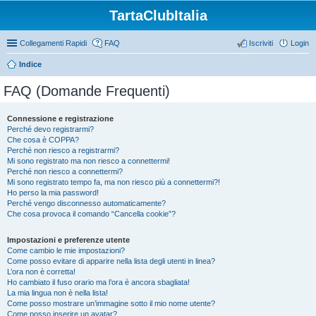
TartaClubItalia
Collegamenti Rapidi
FAQ
Iscriviti
Login
Indice
FAQ (Domande Frequenti)
Connessione e registrazione
Perché devo registrarmi?
Che cosa è COPPA?
Perché non riesco a registrarmi?
Mi sono registrato ma non riesco a connettermi!
Perché non riesco a connettermi?
Mi sono registrato tempo fa, ma non riesco più a connettermi?!
Ho perso la mia password!
Perché vengo disconnesso automaticamente?
Che cosa provoca il comando “Cancella cookie”?
Impostazioni e preferenze utente
Come cambio le mie impostazioni?
Come posso evitare di apparire nella lista degli utenti in linea?
L’ora non è corretta!
Ho cambiato il fuso orario ma l’ora è ancora sbagliata!
La mia lingua non è nella lista!
Come posso mostrare un’immagine sotto il mio nome utente?
Come posso inserire un avatar?