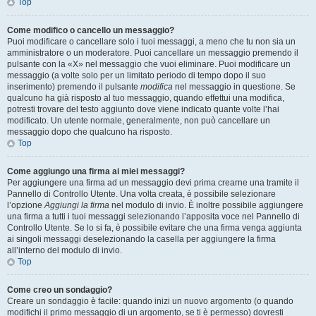
Top
Come modifico o cancello un messaggio?
Puoi modificare o cancellare solo i tuoi messaggi, a meno che tu non sia un
amministratore o un moderatore. Puoi cancellare un messaggio premendo il
pulsante con la «X» nel messaggio che vuoi eliminare. Puoi modificare un
messaggio (a volte solo per un limitato periodo di tempo dopo il suo
inserimento) premendo il pulsante
modifica
nel messaggio in questione. Se
qualcuno ha già risposto al tuo messaggio, quando effettui una modifica,
potresti trovare del testo aggiunto dove viene indicato quante volte l’hai
modificato. Un utente normale, generalmente, non può cancellare un
messaggio dopo che qualcuno ha risposto.
Top
Come aggiungo una firma ai miei messaggi?
Per aggiungere una firma ad un messaggio devi prima crearne una tramite il
Pannello di Controllo Utente. Una volta creata, è possibile selezionare
l’opzione
Aggiungi la firma
nel modulo di invio. È inoltre possibile aggiungere
una firma a tutti i tuoi messaggi selezionando l’apposita voce nel Pannello di
Controllo Utente. Se lo si fa, è possibile evitare che una firma venga aggiunta
ai singoli messaggi deselezionando la casella per aggiungere la firma
all’interno del modulo di invio.
Top
Come creo un sondaggio?
Creare un sondaggio è facile: quando inizi un nuovo argomento (o quando
modifichi il primo messaggio di un argomento, se ti è permesso) dovresti