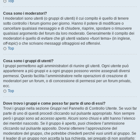
Top
Cosa sono i moderatori?
I moderatori sono utenti (o gruppi di utenti) il cui compito è quello di tenere
sotto controllo i forum giorno per giorno. Hanno il potere di modificare o
cancellare qualsiasi messaggio e di chiudere, riaprire, spostare o rimuovere
qualsiasi argomento del forum da loro moderato. Generalmente il compito dei
moderatori è quello di evitare che gli utenti vadano «fuori tema» (in inglese,
off-topic
) o che scrivano messaggi oltraggiosi ed offensivi.
Top
Cosa sono i gruppi di utenti?
I gruppi permettono agli amministratori di riunire gli utenti. Ogni utente può
appartenere a più gruppi e a ogni gruppo possono venire assegnati diversi
permessi. Questo facilita l’amministratore nelle operazioni di creazione di
moderatori per un forum, o di concessione di permessi per un forum privato,
ecc.
Top
Dove trovo i gruppi e come posso far parte di uno di essi?
Trovi i gruppi nella sezione
Gruppi
nel Pannello di Controllo Utente. Se vuoi far
parte di uno di questi procedi cliccando sul pulsante appropriato. Non sempre
però i gruppi sono ad
accesso aperto
. Alcuni sono chiusi e altri hanno l’elenco
dei membri nascosto. Se il gruppo è aperto, puoi chiedere l’ammissione
cliccando sul pulsante apposito. Dovrai ottenere l’approvazione del
moderatore del gruppo, che potrebbe chiederti perché vuoi unirti al gruppo. Se
il leader di un gruppo non accetta la tua richiesta, sei pregato di non assillarlo: