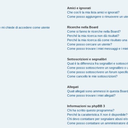
Amici e ignorati
Che cos’è la mia lista amici e ignorati?
Come posso aggiungere o rimuovere un utente
Ricerche nella Board
nte mi chiede di accedere come utente
Come si fanno le ricerche nella Board?
Perché la mia ricerca non dà risultati?
Perché la mia ricerca dà come risultato una
Come posso cercare un utente?
Come posso trovare i miei messaggi e i mie
Sottoscrizioni e segnalibri
Qual è la differenza fra segnalibri e sottoscr
Come posso sottoscrivere un segnalibro o u
Come posso sottoscrivere un forum specifi
Come cancello le mie sottoscrizioni?
Allegati
Quali allegati sono ammessi in questa Boar
Come posso trovare i miei allegati?
Informazioni su phpBB 3
Chi ha scritto questo programma?
Perché la caratteristica X non è disponibile?
Chi devo contattare per segnalare abusi e/o
Come posso contattare un amministratore 