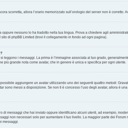
 ancora scorretta, allora l’orario memorizzato sull’orologio del server non è corretto
a oppure nessuno lo ha tradotto nella tua lingua. Prova a chiedere agli amministrator
l sito di phpBB Limited (trovi il collegamento in fondo ad ogni pagina).
e?
 leggono i messaggi. La prima è l’immagine associata al tuo grado, generalmente ha
agine più grande nota come avatar, che in genere è unica e specifica per ogni utente.
” è possibile aggiungere un avatar utilizzando uno dei seguenti quattro metodi: Gra
atar sono messi a disposizione. Se non ti è concesso l’uso degli avatar, allora è un
mero di messaggi che hai inviato oppure identificano alcuni utenti, ad esempio, mode
ssaggi non necessari solo per aumentare il tuo livello. La maggior parte dei Forum
oi messaggi.