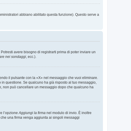
mministratori abbiano abilitato questa funzione). Questo serve a
tresti avere bisogno di registrarti prima di poter inviare un
are nei sondaggi
, ecc.).
endo il pulsante con la «X» nel messaggio che vuoi eliminare.
in questione. Se qualcuno ha già risposto al tuo messaggio,
mente, non può cancellare un messaggio dopo che qualcuno ha
re l’opzione
Aggiungi la firma
nel modulo di invio. È inoltre
re che una firma venga aggiunta ai singoli messaggi