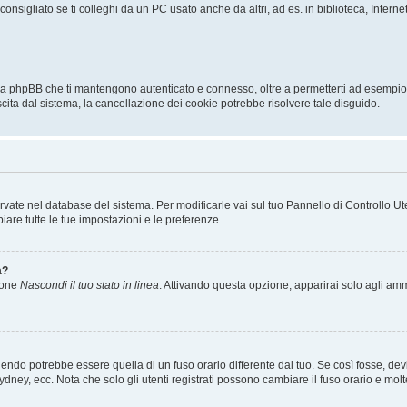
sigliato se ti colleghi da un PC usato anche da altri, ad es. in biblioteca, Internet
 da phpBB che ti mantengono autenticato e connesso, oltre a permetterti ad esempio d
scita dal sistema, la cancellazione dei cookie potrebbe risolvere tale disguido.
servate nel database del sistema. Per modificarle vai sul tuo Pannello di Controllo
re tutte le tue impostazioni e le preferenze.
a?
zione
Nascondi il tuo stato in linea
. Attivando questa opzione, apparirai solo agli ammi
ndo potrebbe essere quella di un fuso orario differente dal tuo. Se così fosse, devi 
ydney, ecc. Nota che solo gli utenti registrati possono cambiare il fuso orario e mol