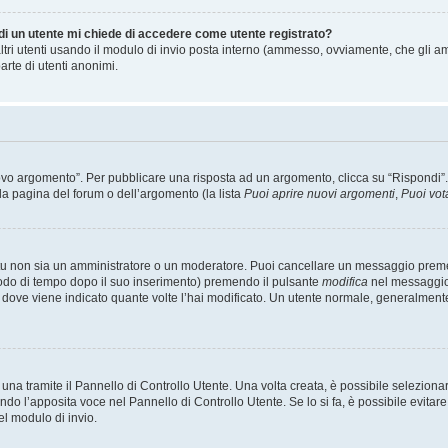
 di un utente mi chiede di accedere come utente registrato?
altri utenti usando il modulo di invio posta interno (ammesso, ovviamente, che gli a
arte di utenti anonimi.
 argomento”. Per pubblicare una risposta ad un argomento, clicca su “Rispondi”. Po
la pagina del forum o dell’argomento (la lista
Puoi aprire nuovi argomenti
,
Puoi vot
 tu non sia un amministratore o un moderatore. Puoi cancellare un messaggio prem
iodo di tempo dopo il suo inserimento) premendo il pulsante
modifica
nel messaggio 
nto dove viene indicato quante volte l’hai modificato. Un utente normale, general
a tramite il Pannello di Controllo Utente. Una volta creata, è possibile seleziona
ndo l’apposita voce nel Pannello di Controllo Utente. Se lo si fa, è possibile evita
el modulo di invio.