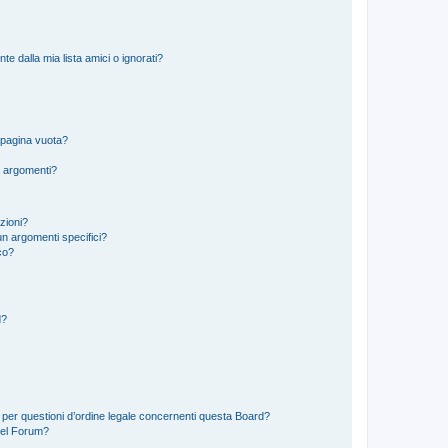
 dalla mia lista amici o ignorati?
 pagina vuota?
i argomenti?
izioni?
n argomenti specifici?
co?
d?
 per questioni d’ordine legale concernenti questa Board?
del Forum?