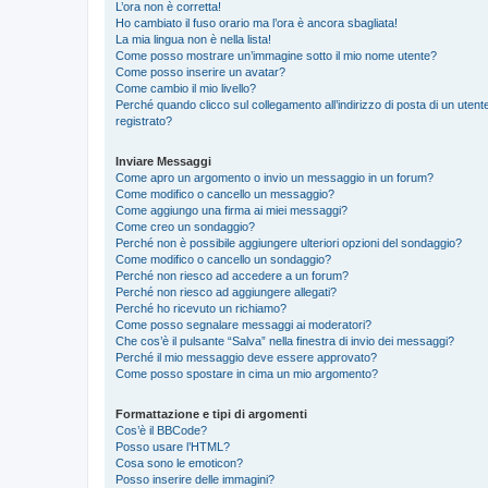
L’ora non è corretta!
Ho cambiato il fuso orario ma l’ora è ancora sbagliata!
La mia lingua non è nella lista!
Come posso mostrare un’immagine sotto il mio nome utente?
Come posso inserire un avatar?
Come cambio il mio livello?
Perché quando clicco sul collegamento all’indirizzo di posta di un ute
registrato?
Inviare Messaggi
Come apro un argomento o invio un messaggio in un forum?
Come modifico o cancello un messaggio?
Come aggiungo una firma ai miei messaggi?
Come creo un sondaggio?
Perché non è possibile aggiungere ulteriori opzioni del sondaggio?
Come modifico o cancello un sondaggio?
Perché non riesco ad accedere a un forum?
Perché non riesco ad aggiungere allegati?
Perché ho ricevuto un richiamo?
Come posso segnalare messaggi ai moderatori?
Che cos’è il pulsante “Salva” nella finestra di invio dei messaggi?
Perché il mio messaggio deve essere approvato?
Come posso spostare in cima un mio argomento?
Formattazione e tipi di argomenti
Cos’è il BBCode?
Posso usare l’HTML?
Cosa sono le emoticon?
Posso inserire delle immagini?