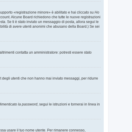
supporto «registrazione minore» è abilitato e hai cliccato su
Ho
o account. Alcune Board richiedono che tutte le nuove registrazioni
esta. Se ti è stato inviato un messaggio di posta, allora segui le
ssibilità di avere utenti anonimi che abusano della Board.) Se sei
ltrimenti contatta un amministratore: potresti essere stato
t degli utenti che non hanno mai inviato messaggi, per ridurre
imenticato la password
, segui le istruzioni e tornerai in linea in
 possa usare il tuo nome utente. Per rimanere connesso,