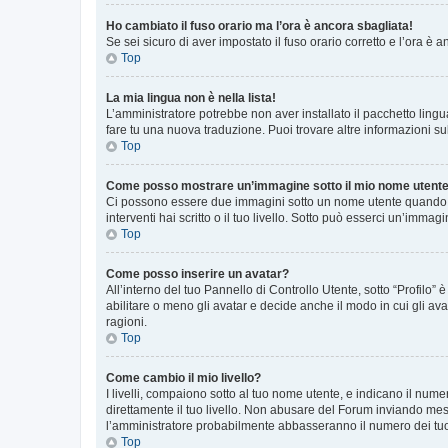
Ho cambiato il fuso orario ma l’ora è ancora sbagliata!
Se sei sicuro di aver impostato il fuso orario corretto e l’ora è
Top
La mia lingua non è nella lista!
L’amministratore potrebbe non aver installato il pacchetto lingu
fare tu una nuova traduzione. Puoi trovare altre informazioni su
Top
Come posso mostrare un’immagine sotto il mio nome utent
Ci possono essere due immagini sotto un nome utente quando si
interventi hai scritto o il tuo livello. Sotto può esserci un’imm
Top
Come posso inserire un avatar?
All’interno del tuo Pannello di Controllo Utente, sotto “Profilo
abilitare o meno gli avatar e decide anche il modo in cui gli av
ragioni.
Top
Come cambio il mio livello?
I livelli, compaiono sotto al tuo nome utente, e indicano il nu
direttamente il tuo livello. Non abusare del Forum inviando me
l’amministratore probabilmente abbasseranno il numero dei tu
Top