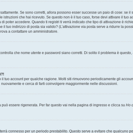
sattamente. Se sono corretti, allora possono esser successe un paio di cose: se il 
le istruzioni che hai ricevuto. Se questo non è il tuo caso, forse devi attivare il tu
di poter accedere. Quando ti registri ti verrà indicato che tipo di attivazione è richi
e il tuo indirizzo di posta sia valido? (L’attivazione via posta serve a ridurre la po
 prova a contattare un amministratore.
ontrolla che nome utente e password siano corretti. Di solito il problema è questo, a
i?!
o il tuo account per qualche ragione. Molti siti rimuovono periodicamente gli accoun
ti nuovamente e cerca di farti coinvolgere maggiormente nelle discussioni.
uò essere rigenerata. Per far questo vai nella pagina di ingresso e clicca su
Ho d
a ti terrà connesso per un periodo prestabilito. Questo serve a evitare che qualcuno