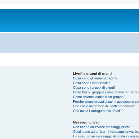
Livelli e gruppi di utenti
Cosa sono gli amministratori?
Cosa sono i moderatori?
Cosa sono i gruppi di utenti?
Dove trovo i gruppi e come posso far parte d
Come divento leader di un gruppo?
Perché alcuni gruppi di utenti appaiono in colo
Che cos’è un gruppo di utenti predefinito?
Che cos’è il collegamento “Staff”?
Messaggi privati
Non riesco ad inviare messaggi privati!
Continuano ad arrivarmi messaggi privati ind
Ho ricevuto un messaggio di posta indeside