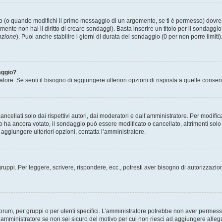
(o quando modifichi il primo messaggio di un argomento, se ti è permesso) dovrest
mente non hai il diritto di creare sondaggi). Basta inserire un titolo per il sondaggi
pzione
). Puoi anche stabilire i giorni di durata del sondaggio (0 per non porre limiti
aggio?
atore. Se senti il bisogno di aggiungere ulteriori opzioni di risposta a quelle consen
cellati solo dai rispettivi autori, dai moderatori e dall’amministratore. Per modifi
 ancora votato, il sondaggio può essere modificato o cancellato, altrimenti solo i 
aggiungere ulteriori opzioni, contatta l’amministratore.
gruppi. Per leggere, scrivere, rispondere, ecc., potresti aver bisogno di autorizzazio
rum, per gruppi o per utenti specifici. L’amministratore potrebbe non aver permesso a
’amministratore se non sei sicuro del motivo per cui non riesci ad aggiungere allega