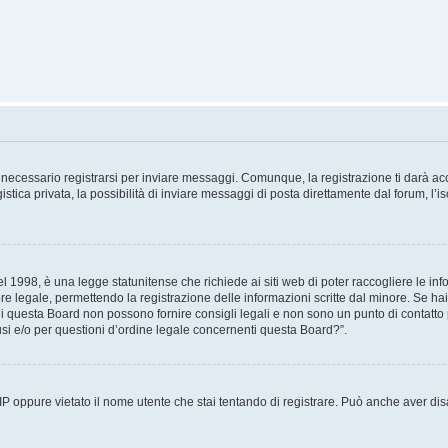
necessario registrarsi per inviare messaggi. Comunque, la registrazione ti darà acce
tica privata, la possibilità di inviare messaggi di posta direttamente dal forum, l’is
 1998, è una legge statunitense che richiede ai siti web di poter raccogliere le info
re legale, permettendo la registrazione delle informazioni scritte dal minore. Se hai
i questa Board non possono fornire consigli legali e non sono un punto di contatto p
i e/o per questioni d’ordine legale concernenti questa Board?”.
 IP oppure vietato il nome utente che stai tentando di registrare. Può anche aver disab