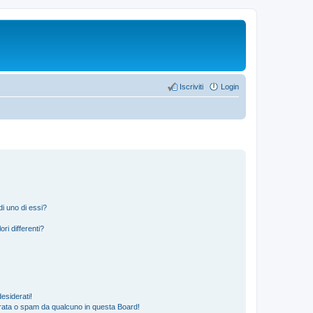
Iscriviti
Login
i uno di essi?
ri differenti?
esiderati!
rata o spam da qualcuno in questa Board!