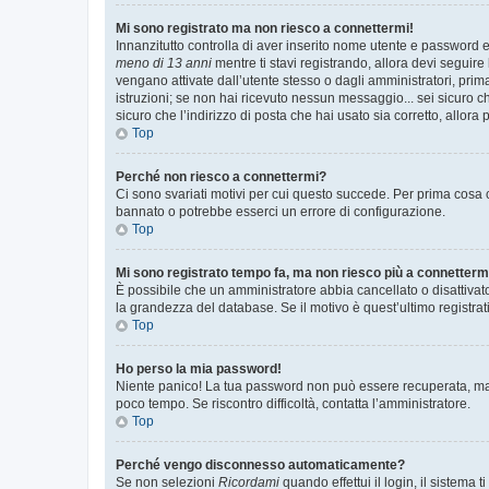
Mi sono registrato ma non riesco a connettermi!
Innanzitutto controlla di aver inserito nome utente e password e
meno di 13 anni
mentre ti stavi registrando, allora devi seguire 
vengano attivate dall’utente stesso o dagli amministratori, prima 
istruzioni; se non hai ricevuto nessun messaggio... sei sicuro ch
sicuro che l’indirizzo di posta che hai usato sia corretto, allora
Top
Perché non riesco a connettermi?
Ci sono svariati motivi per cui questo succede. Per prima cosa c
bannato o potrebbe esserci un errore di configurazione.
Top
Mi sono registrato tempo fa, ma non riesco più a connetterm
È possibile che un amministratore abbia cancellato o disattivat
la grandezza del database. Se il motivo è quest’ultimo registra
Top
Ho perso la mia password!
Niente panico! La tua password non può essere recuperata, ma p
poco tempo. Se riscontro difficoltà, contatta l’amministratore.
Top
Perché vengo disconnesso automaticamente?
Se non selezioni
Ricordami
quando effettui il login, il sistem