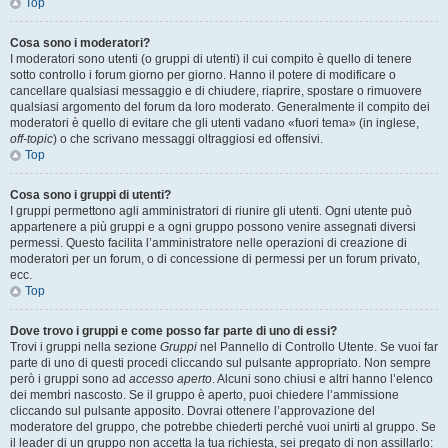
Top
Cosa sono i moderatori?
I moderatori sono utenti (o gruppi di utenti) il cui compito è quello di tenere
sotto controllo i forum giorno per giorno. Hanno il potere di modificare o
cancellare qualsiasi messaggio e di chiudere, riaprire, spostare o rimuovere
qualsiasi argomento del forum da loro moderato. Generalmente il compito dei
moderatori è quello di evitare che gli utenti vadano «fuori tema» (in inglese,
off-topic
) o che scrivano messaggi oltraggiosi ed offensivi.
Top
Cosa sono i gruppi di utenti?
I gruppi permettono agli amministratori di riunire gli utenti. Ogni utente può
appartenere a più gruppi e a ogni gruppo possono venire assegnati diversi
permessi. Questo facilita l’amministratore nelle operazioni di creazione di
moderatori per un forum, o di concessione di permessi per un forum privato,
ecc.
Top
Dove trovo i gruppi e come posso far parte di uno di essi?
Trovi i gruppi nella sezione
Gruppi
nel Pannello di Controllo Utente. Se vuoi far
parte di uno di questi procedi cliccando sul pulsante appropriato. Non sempre
però i gruppi sono ad
accesso aperto
. Alcuni sono chiusi e altri hanno l’elenco
dei membri nascosto. Se il gruppo è aperto, puoi chiedere l’ammissione
cliccando sul pulsante apposito. Dovrai ottenere l’approvazione del
moderatore del gruppo, che potrebbe chiederti perché vuoi unirti al gruppo. Se
il leader di un gruppo non accetta la tua richiesta, sei pregato di non assillarlo: