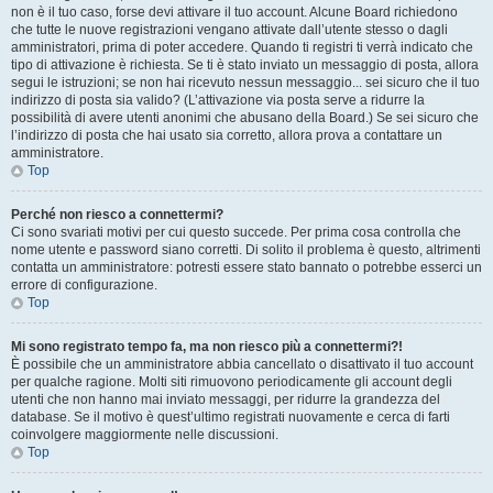
non è il tuo caso, forse devi attivare il tuo account. Alcune Board richiedono
che tutte le nuove registrazioni vengano attivate dall’utente stesso o dagli
amministratori, prima di poter accedere. Quando ti registri ti verrà indicato che
tipo di attivazione è richiesta. Se ti è stato inviato un messaggio di posta, allora
segui le istruzioni; se non hai ricevuto nessun messaggio... sei sicuro che il tuo
indirizzo di posta sia valido? (L’attivazione via posta serve a ridurre la
possibilità di avere utenti anonimi che abusano della Board.) Se sei sicuro che
l’indirizzo di posta che hai usato sia corretto, allora prova a contattare un
amministratore.
Top
Perché non riesco a connettermi?
Ci sono svariati motivi per cui questo succede. Per prima cosa controlla che
nome utente e password siano corretti. Di solito il problema è questo, altrimenti
contatta un amministratore: potresti essere stato bannato o potrebbe esserci un
errore di configurazione.
Top
Mi sono registrato tempo fa, ma non riesco più a connettermi?!
È possibile che un amministratore abbia cancellato o disattivato il tuo account
per qualche ragione. Molti siti rimuovono periodicamente gli account degli
utenti che non hanno mai inviato messaggi, per ridurre la grandezza del
database. Se il motivo è quest’ultimo registrati nuovamente e cerca di farti
coinvolgere maggiormente nelle discussioni.
Top