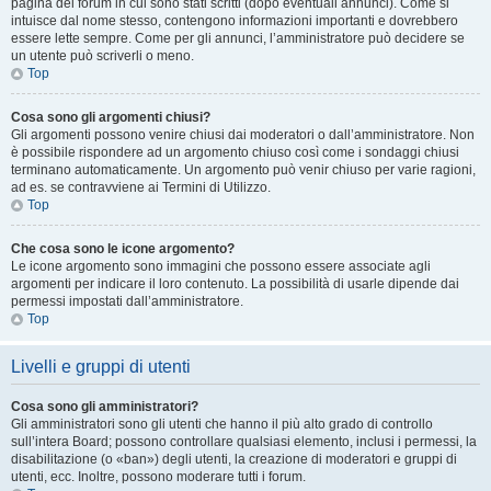
pagina del forum in cui sono stati scritti (dopo eventuali annunci). Come si
intuisce dal nome stesso, contengono informazioni importanti e dovrebbero
essere lette sempre. Come per gli annunci, l’amministratore può decidere se
un utente può scriverli o meno.
Top
Cosa sono gli argomenti chiusi?
Gli argomenti possono venire chiusi dai moderatori o dall’amministratore. Non
è possibile rispondere ad un argomento chiuso così come i sondaggi chiusi
terminano automaticamente. Un argomento può venir chiuso per varie ragioni,
ad es. se contravviene ai Termini di Utilizzo.
Top
Che cosa sono le icone argomento?
Le icone argomento sono immagini che possono essere associate agli
argomenti per indicare il loro contenuto. La possibilità di usarle dipende dai
permessi impostati dall’amministratore.
Top
Livelli e gruppi di utenti
Cosa sono gli amministratori?
Gli amministratori sono gli utenti che hanno il più alto grado di controllo
sull’intera Board; possono controllare qualsiasi elemento, inclusi i permessi, la
disabilitazione (o «ban») degli utenti, la creazione di moderatori e gruppi di
utenti, ecc. Inoltre, possono moderare tutti i forum.