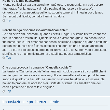
Ho perso la mia password!
Niente panico! La tua password non può essere recuperata, ma può essere
rigenerata. Per far questo vai nella pagina di ingresso e clicca su
Ho
dimenticato la password
, segui le istruzioni e tornerai in linea in poco tempo.
Se riscontro difficoltà, contatta l’amministratore.
Top
Perché vengo disconnesso automaticamente?
Se non selezioni
Ricordami
quando effettui il login, il sistema ti terrà connesso
per un periodo prestabilito. Questo serve a evitare che qualcuno possa usare il
tuo nome utente. Per rimanere connesso, seleziona l’opzione quando entri, ma
ricorda che questo non è consigliato se ti colleghi da un PC usato anche da
altri, ad es. in biblioteca, Internet point, università, ecc. Se non vedi il checkbox,
significa che un amministratore ha disabilitato questa caratteristica.
Top
Che cosa provoca il comando “Cancella cookie”?
La funzione “Cancella cookie” eliminerà tutti i cookie generati da phpBB che ti
mantengono autenticato e connesso, oltre a permetterti ad esempio di tenere
traccia di quello che hai letto, se l’amministrazione ha attivato la funzione. Se
hai avuto problemi di accesso o di uscita dal sistema, la cancellazione dei
cookie potrebbe risolvere tale disguido.
Top
Impostazioni e preferenze utente