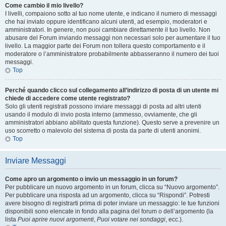
Come cambio il mio livello?
I livelli, compaiono sotto al tuo nome utente, e indicano il numero di messaggi
che hai inviato oppure identificano alcuni utenti, ad esempio, moderatori e
amministratori. In genere, non puoi cambiare direttamente il tuo livello. Non
abusare del Forum inviando messaggi non necessari solo per aumentare il tuo
livello. La maggior parte dei Forum non tollera questo comportamento e il
moderatore o l’amministratore probabilmente abbasseranno il numero dei tuoi
messaggi.
Top
Perché quando clicco sul collegamento all’indirizzo di posta di un utente mi
chiede di accedere come utente registrato?
Solo gli utenti registrati possono inviare messaggi di posta ad altri utenti
usando il modulo di invio posta interno (ammesso, ovviamente, che gli
amministratori abbiano abilitato questa funzione). Questo serve a prevenire un
uso scorretto o malevolo del sistema di posta da parte di utenti anonimi.
Top
Inviare Messaggi
Come apro un argomento o invio un messaggio in un forum?
Per pubblicare un nuovo argomento in un forum, clicca su “Nuovo argomento”.
Per pubblicare una risposta ad un argomento, clicca su “Rispondi”. Potresti
avere bisogno di registrarti prima di poter inviare un messaggio: le tue funzioni
disponibili sono elencate in fondo alla pagina del forum o dell’argomento (la
lista
Puoi aprire nuovi argomenti
,
Puoi votare nei sondaggi
, ecc.).