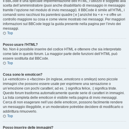
Il BBCode è una speciale implementazione dell’HTML; l’utilizzo è soggetto alla
scelta dell’amministratore (puoi anche disabilitarlo di messaggio in messaggio
tramite l’opzione nel modulo di invio messaggi). Il BBCode è simile all’HTML, i
comandi sono racchiusi tra parentesi quadre [ e ] anziché tra < e > e offre un
controllo maggiore su cosa e come viene mostrato nei messaggi. Per maggiori
informazioni sul BBCode leggi la guida presente nella pagina per l’invio dei
messaggi.
Top
Posso usare l’HTML?
No. Non è possibile inserire del codice HTML e ottenere che sia interpretato
come tale in questo forum. La maggior parte delle funzioni dell’HTML può
essere sostituita dal BBCode.
Top
Cosa sono le emoticon?
Le «emoticon» o «faccine» (in inglese,
emoticons
o
smileys
) sono piccole
immagini che possono essere usate per esprimere una sensazione o
un’emozione con pochi caratteri; ad es. :) significa felice, :( significa triste.
Questo forum trasforma automaticamente queste serie di caratteri in immagini.
La lista completa delle emoticon è visibile nella pagina di invio messaggi.
Cerca di non esagerare nell’uso delle emoticon, possono facilmente rendere
un messaggio illeggibile, e un moderatore potrebbe decidere di modificarlo o
addirittura rimuoverlo.
Top
Posso inserire delle immagini?