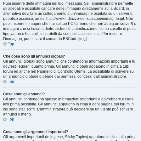
Puoi inserire delle immagini nei tuoi messaggi. Se l’amministratore permette
gli allegati è possibile caricare delle immagini direttamente sulla Board, in
alternativa devi fare un collegamento a un’immagine ospitata su un server di
pubblico accesso, ad es. http://www.indirizzo-del-sito.com/immagine.gif. Non
puoi inserire immagini che hai sul tuo PC (a meno che non abbia un server!) o
immagini che si trovano dietro sistemi di autenticazione, come caselle di posta
tipo yahoo o hotmail, siti protetti da codici di accesso, ecc. Per inserire
l’immagine, puoi usare il comando BBCode [img]
Top
Che cosa sono gli annunci globali?
Gli annunci globali sono annunci che contengono informazioni importanti e tu
dovresti leggerli quanto prima. Gli annunci globali appaiono in cima a tutti i
forum ed anche nel Pannello di Controllo Utente. La possibilità di scrivere su
un annuncio globale dipende dai permessi concessi dall’amministratore.
Top
Cosa sono gli annunci?
Gli annunci contengono spesso informazioni importanti e dovrebbero essere
letti prima possibile. Gli annunci appaiono in cima a ogni pagina del forum in
cui sono stati scritti. L’amministratore può decidere se un utente può scrivere
annunci o meno.
Top
Cosa sono gli argomenti importanti?
Gli argomenti importanti (in inglese, Sticky Topics) appaiono in cima alla prima