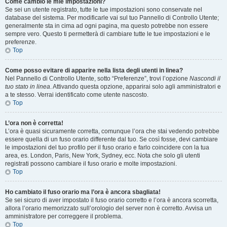
Come cambio le mie impostazioni?
Se sei un utente registrato, tutte le tue impostazioni sono conservate nel
database del sistema. Per modificarle vai sul tuo Pannello di Controllo Utente;
generalmente sta in cima ad ogni pagina, ma questo potrebbe non essere
sempre vero. Questo ti permetterà di cambiare tutte le tue impostazioni e le
preferenze.
Top
Come posso evitare di apparire nella lista degli utenti in linea?
Nel Pannello di Controllo Utente, sotto “Preferenze”, trovi l’opzione
Nascondi il
tuo stato in linea
. Attivando questa opzione, apparirai solo agli amministratori e
a te stesso. Verrai identificato come utente nascosto.
Top
L’ora non è corretta!
L’ora è quasi sicuramente corretta, comunque l’ora che stai vedendo potrebbe
essere quella di un fuso orario differente dal tuo. Se così fosse, devi cambiare
le impostazioni del tuo profilo per il fuso orario e farlo coincidere con la tua
area, es. London, Paris, New York, Sydney, ecc. Nota che solo gli utenti
registrati possono cambiare il fuso orario e molte impostazioni.
Top
Ho cambiato il fuso orario ma l’ora è ancora sbagliata!
Se sei sicuro di aver impostato il fuso orario corretto e l’ora è ancora scorretta,
allora l’orario memorizzato sull’orologio del server non è corretto. Avvisa un
amministratore per correggere il problema.
Top