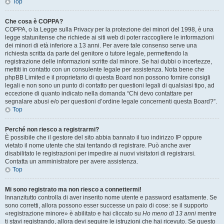
Top
Che cosa è COPPA?
COPPA, o la Legge sulla Privacy per la protezione dei minori del 1998, è una
legge statunitense che richiede ai siti web di poter raccogliere le informazioni
dei minori di età inferiore a 13 anni. Per avere tale consenso serve una
richiesta scritta da parte del genitore o tutore legale, permettendo la
registrazione delle informazioni scritte dal minore. Se hai dubbi o incertezze,
mettiti in contatto con un consulente legale per assistenza. Nota bene che
phpBB Limited e il proprietario di questa Board non possono fornire consigli
legali e non sono un punto di contatto per questioni legali di qualsiasi tipo, ad
eccezione di quanto indicato nella domanda “Chi devo contattare per
segnalare abusi e/o per questioni d’ordine legale concernenti questa Board?”.
Top
Perché non riesco a registrarmi?
È possibile che il gestore del sito abbia bannato il tuo indirizzo IP oppure
vietato il nome utente che stai tentando di registrare. Può anche aver
disabilitato le registrazioni per impedire ai nuovi visitatori di registrarsi.
Contatta un amministratore per avere assistenza.
Top
Mi sono registrato ma non riesco a connettermi!
Innanzitutto controlla di aver inserito nome utente e password esattamente. Se
sono corretti, allora possono esser successe un paio di cose: se il supporto
«registrazione minore» è abilitato e hai cliccato su
Ho meno di 13 anni
mentre
ti stavi registrando, allora devi seguire le istruzioni che hai ricevuto. Se questo