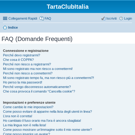
TartaClubItalia
Collegamenti Rapidi
FAQ
Iscriviti
Login
Indice
FAQ (Domande Frequenti)
Connessione e registrazione
Perché devo registrarmi?
Che cosa è COPPA?
Perché non riesco a registrarmi?
Mi sono registrato ma non riesco a connettermi!
Perché non riesco a connettermi?
Mi sono registrato tempo fa, ma non riesco più a connettermi?!
Ho perso la mia password!
Perché vengo disconnesso automaticamente?
Che cosa provoca il comando “Cancella cookie”?
Impostazioni e preferenze utente
Come cambio le mie impostazioni?
Come posso evitare di apparire nella lista degli utenti in linea?
L’ora non è corretta!
Ho cambiato il fuso orario ma l’ora è ancora sbagliata!
La mia lingua non è nella lista!
Come posso mostrare un’immagine sotto il mio nome utente?
Come posso inserire un avatar?