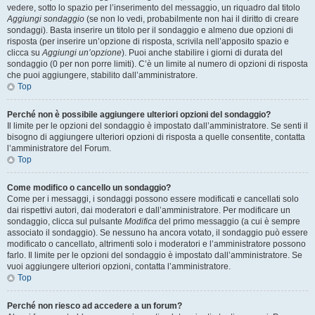
vedere, sotto lo spazio per l’inserimento del messaggio, un riquadro dal titolo
Aggiungi sondaggio
(se non lo vedi, probabilmente non hai il diritto di creare
sondaggi). Basta inserire un titolo per il sondaggio e almeno due opzioni di
risposta (per inserire un’opzione di risposta, scrivila nell’apposito spazio e
clicca su
Aggiungi un’opzione
). Puoi anche stabilire i giorni di durata del
sondaggio (0 per non porre limiti). C’è un limite al numero di opzioni di risposta
che puoi aggiungere, stabilito dall’amministratore.
Top
Perché non è possibile aggiungere ulteriori opzioni del sondaggio?
Il limite per le opzioni del sondaggio è impostato dall’amministratore. Se senti il
bisogno di aggiungere ulteriori opzioni di risposta a quelle consentite, contatta
l’amministratore del Forum.
Top
Come modifico o cancello un sondaggio?
Come per i messaggi, i sondaggi possono essere modificati e cancellati solo
dai rispettivi autori, dai moderatori e dall’amministratore. Per modificare un
sondaggio, clicca sul pulsante
Modifica
del primo messaggio (a cui è sempre
associato il sondaggio). Se nessuno ha ancora votato, il sondaggio può essere
modificato o cancellato, altrimenti solo i moderatori e l’amministratore possono
farlo. Il limite per le opzioni del sondaggio è impostato dall’amministratore. Se
vuoi aggiungere ulteriori opzioni, contatta l’amministratore.
Top
Perché non riesco ad accedere a un forum?