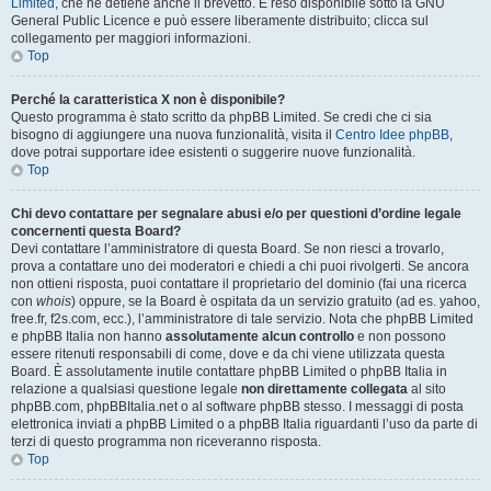
Limited
, che ne detiene anche il brevetto. È reso disponibile sotto la GNU
General Public Licence e può essere liberamente distribuito; clicca sul
collegamento per maggiori informazioni.
Top
Perché la caratteristica X non è disponibile?
Questo programma è stato scritto da phpBB Limited. Se credi che ci sia
bisogno di aggiungere una nuova funzionalità, visita il
Centro Idee phpBB
,
dove potrai supportare idee esistenti o suggerire nuove funzionalità.
Top
Chi devo contattare per segnalare abusi e/o per questioni d’ordine legale
concernenti questa Board?
Devi contattare l’amministratore di questa Board. Se non riesci a trovarlo,
prova a contattare uno dei moderatori e chiedi a chi puoi rivolgerti. Se ancora
non ottieni risposta, puoi contattare il proprietario del dominio (fai una ricerca
con
whois
) oppure, se la Board è ospitata da un servizio gratuito (ad es. yahoo,
free.fr, f2s.com, ecc.), l’amministratore di tale servizio. Nota che phpBB Limited
e phpBB Italia non hanno
assolutamente alcun controllo
e non possono
essere ritenuti responsabili di come, dove e da chi viene utilizzata questa
Board. È assolutamente inutile contattare phpBB Limited o phpBB Italia in
relazione a qualsiasi questione legale
non direttamente collegata
al sito
phpBB.com, phpBBItalia.net o al software phpBB stesso. I messaggi di posta
elettronica inviati a phpBB Limited o a phpBB Italia riguardanti l’uso da parte di
terzi di questo programma non riceveranno risposta.
Top