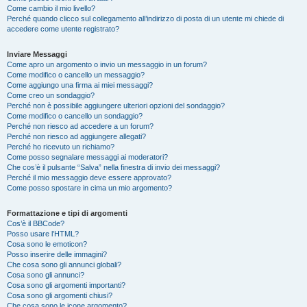
Come cambio il mio livello?
Perché quando clicco sul collegamento all’indirizzo di posta di un utente mi chiede di
accedere come utente registrato?
Inviare Messaggi
Come apro un argomento o invio un messaggio in un forum?
Come modifico o cancello un messaggio?
Come aggiungo una firma ai miei messaggi?
Come creo un sondaggio?
Perché non è possibile aggiungere ulteriori opzioni del sondaggio?
Come modifico o cancello un sondaggio?
Perché non riesco ad accedere a un forum?
Perché non riesco ad aggiungere allegati?
Perché ho ricevuto un richiamo?
Come posso segnalare messaggi ai moderatori?
Che cos’è il pulsante “Salva” nella finestra di invio dei messaggi?
Perché il mio messaggio deve essere approvato?
Come posso spostare in cima un mio argomento?
Formattazione e tipi di argomenti
Cos’è il BBCode?
Posso usare l’HTML?
Cosa sono le emoticon?
Posso inserire delle immagini?
Che cosa sono gli annunci globali?
Cosa sono gli annunci?
Cosa sono gli argomenti importanti?
Cosa sono gli argomenti chiusi?
Che cosa sono le icone argomento?