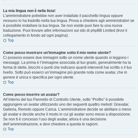
La mia lingua non è nella lista!
L’amministratore potrebbe non aver installato il pacchetto lingua oppure
nessuno lo ha tradotto nella tua lingua. Prova a chiedere agli amministratori se
è possibile installare la tua lingua. Se non esiste puoi fare tu una nuova
traduzione. Puoi trovare altre informazioni sul sito di phpBB Limited (trovi il
collegamento in fondo ad ogni pagina).
Top
Come posso mostrare un’immagine sotto il mio nome utente?
Ci possono essere due immagini sotto un nome utente quando si leggono i
messaggi. La prima è l’immagine associata al tuo grado, generalmente ha la
forma di stelle, blocchi o punti che indicano quanti interventi hai scritto o il tuo
livello. Sotto può esserci un’immagine più grande nota come avatar, che in
genere è unica e specifica per ogni utente.
Top
Come posso inserire un avatar?
All’interno del tuo Pannello di Controllo Utente, sotto “Profilo” è possibile
aggiungere un avatar utilizzando uno dei seguenti quattro metodi: Gravatar,
Galleria, Remoto oppure Carica. L’amministratore decide se abilitare o meno
gli avatar e decide anche il modo in cui gli avatar sono messi a disposizione.
Se non ti è concesso l’uso degli avatar, allora è una decisione
dell’amministrazione, e devi chiedere a questa le ragioni.
Top