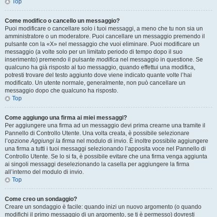
Top
Come modifico o cancello un messaggio?
Puoi modificare o cancellare solo i tuoi messaggi, a meno che tu non sia un
amministratore o un moderatore. Puoi cancellare un messaggio premendo il
pulsante con la «X» nel messaggio che vuoi eliminare. Puoi modificare un
messaggio (a volte solo per un limitato periodo di tempo dopo il suo
inserimento) premendo il pulsante
modifica
nel messaggio in questione. Se
qualcuno ha già risposto al tuo messaggio, quando effettui una modifica,
potresti trovare del testo aggiunto dove viene indicato quante volte l’hai
modificato. Un utente normale, generalmente, non può cancellare un
messaggio dopo che qualcuno ha risposto.
Top
Come aggiungo una firma ai miei messaggi?
Per aggiungere una firma ad un messaggio devi prima crearne una tramite il
Pannello di Controllo Utente. Una volta creata, è possibile selezionare
l’opzione
Aggiungi la firma
nel modulo di invio. È inoltre possibile aggiungere
una firma a tutti i tuoi messaggi selezionando l’apposita voce nel Pannello di
Controllo Utente. Se lo si fa, è possibile evitare che una firma venga aggiunta
ai singoli messaggi deselezionando la casella per aggiungere la firma
all’interno del modulo di invio.
Top
Come creo un sondaggio?
Creare un sondaggio è facile: quando inizi un nuovo argomento (o quando
modifichi il primo messaggio di un argomento, se ti è permesso) dovresti