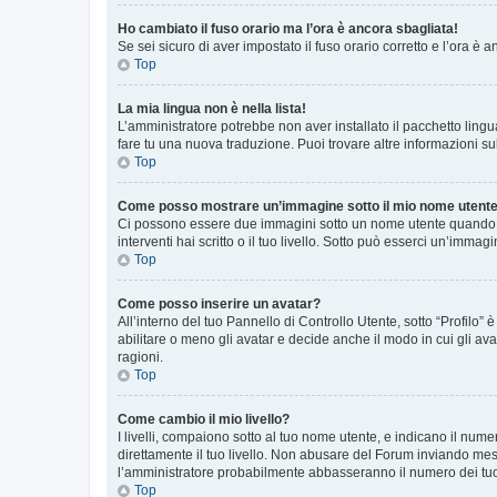
Ho cambiato il fuso orario ma l’ora è ancora sbagliata!
Se sei sicuro di aver impostato il fuso orario corretto e l’ora è
Top
La mia lingua non è nella lista!
L’amministratore potrebbe non aver installato il pacchetto lingu
fare tu una nuova traduzione. Puoi trovare altre informazioni su
Top
Come posso mostrare un’immagine sotto il mio nome utent
Ci possono essere due immagini sotto un nome utente quando si
interventi hai scritto o il tuo livello. Sotto può esserci un’imm
Top
Come posso inserire un avatar?
All’interno del tuo Pannello di Controllo Utente, sotto “Profilo
abilitare o meno gli avatar e decide anche il modo in cui gli av
ragioni.
Top
Come cambio il mio livello?
I livelli, compaiono sotto al tuo nome utente, e indicano il nu
direttamente il tuo livello. Non abusare del Forum inviando me
l’amministratore probabilmente abbasseranno il numero dei tu
Top