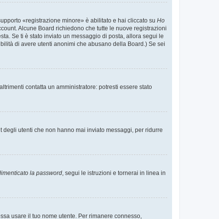
supporto «registrazione minore» è abilitato e hai cliccato su
Ho
o account. Alcune Board richiedono che tutte le nuove registrazioni
esta. Se ti è stato inviato un messaggio di posta, allora segui le
ssibilità di avere utenti anonimi che abusano della Board.) Se sei
ltrimenti contatta un amministratore: potresti essere stato
t degli utenti che non hanno mai inviato messaggi, per ridurre
imenticato la password
, segui le istruzioni e tornerai in linea in
 possa usare il tuo nome utente. Per rimanere connesso,