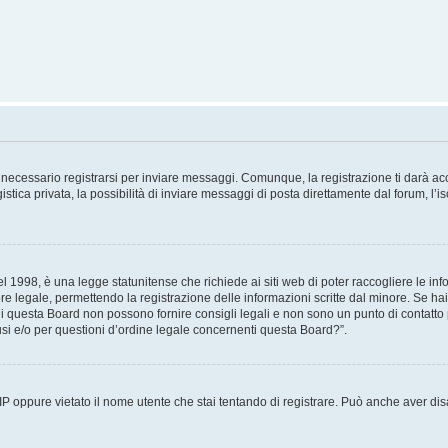
necessario registrarsi per inviare messaggi. Comunque, la registrazione ti darà acce
tica privata, la possibilità di inviare messaggi di posta direttamente dal forum, l’is
 1998, è una legge statunitense che richiede ai siti web di poter raccogliere le info
re legale, permettendo la registrazione delle informazioni scritte dal minore. Se hai
i questa Board non possono fornire consigli legali e non sono un punto di contatto p
i e/o per questioni d’ordine legale concernenti questa Board?”.
 IP oppure vietato il nome utente che stai tentando di registrare. Può anche aver disab