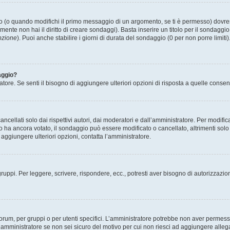
(o quando modifichi il primo messaggio di un argomento, se ti è permesso) dovrest
mente non hai il diritto di creare sondaggi). Basta inserire un titolo per il sondaggi
pzione
). Puoi anche stabilire i giorni di durata del sondaggio (0 per non porre limiti
aggio?
atore. Se senti il bisogno di aggiungere ulteriori opzioni di risposta a quelle consen
cellati solo dai rispettivi autori, dai moderatori e dall’amministratore. Per modifi
 ancora votato, il sondaggio può essere modificato o cancellato, altrimenti solo i 
aggiungere ulteriori opzioni, contatta l’amministratore.
gruppi. Per leggere, scrivere, rispondere, ecc., potresti aver bisogno di autorizzazio
rum, per gruppi o per utenti specifici. L’amministratore potrebbe non aver permesso a
’amministratore se non sei sicuro del motivo per cui non riesci ad aggiungere allega