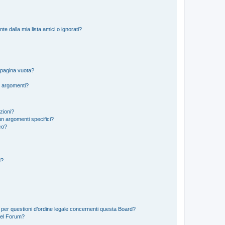
 dalla mia lista amici o ignorati?
 pagina vuota?
i argomenti?
izioni?
n argomenti specifici?
co?
d?
 per questioni d’ordine legale concernenti questa Board?
del Forum?