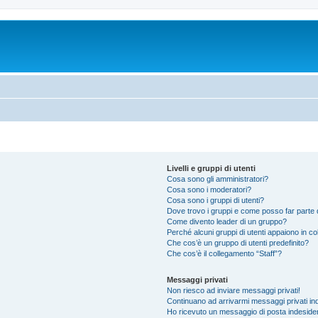
Livelli e gruppi di utenti
Cosa sono gli amministratori?
Cosa sono i moderatori?
Cosa sono i gruppi di utenti?
Dove trovo i gruppi e come posso far parte d
Come divento leader di un gruppo?
Perché alcuni gruppi di utenti appaiono in colo
Che cos’è un gruppo di utenti predefinito?
Che cos’è il collegamento “Staff”?
Messaggi privati
Non riesco ad inviare messaggi privati!
Continuano ad arrivarmi messaggi privati ind
Ho ricevuto un messaggio di posta indeside