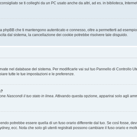
sigliato se ti colleghi da un PC usato anche da altri, ad es. in biblioteca, Internet
 da phpBB che ti mantengono autenticato e connesso, oltre a permetterti ad esempio d
scita dal sistema, la cancellazione dei cookie potrebbe risolvere tale disguido.
servate nel database del sistema. Per modificarle vai sul tuo Pannello di Controllo
re tutte le tue impostazioni e le preferenze.
a?
zione
Nascondi il tuo stato in linea
. Attivando questa opzione, apparirai solo agli ammi
ndo potrebbe essere quella di un fuso orario differente dal tuo. Se così fosse, devi 
ydney, ecc. Nota che solo gli utenti registrati possono cambiare il fuso orario e mol