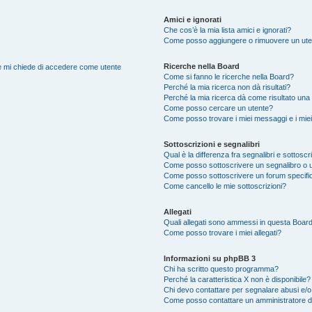
Amici e ignorati
Che cos’è la mia lista amici e ignorati?
Come posso aggiungere o rimuovere un utente
Ricerche nella Board
nte mi chiede di accedere come utente
Come si fanno le ricerche nella Board?
Perché la mia ricerca non dà risultati?
Perché la mia ricerca dà come risultato una
Come posso cercare un utente?
Come posso trovare i miei messaggi e i mie
Sottoscrizioni e segnalibri
Qual è la differenza fra segnalibri e sottoscr
Come posso sottoscrivere un segnalibro o u
Come posso sottoscrivere un forum specifi
Come cancello le mie sottoscrizioni?
Allegati
Quali allegati sono ammessi in questa Boar
Come posso trovare i miei allegati?
Informazioni su phpBB 3
Chi ha scritto questo programma?
Perché la caratteristica X non è disponibile?
Chi devo contattare per segnalare abusi e/o
Come posso contattare un amministratore 