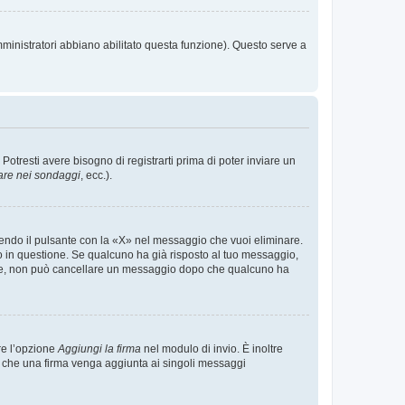
mministratori abbiano abilitato questa funzione). Questo serve a
tresti avere bisogno di registrarti prima di poter inviare un
are nei sondaggi
, ecc.).
endo il pulsante con la «X» nel messaggio che vuoi eliminare.
in questione. Se qualcuno ha già risposto al tuo messaggio,
mente, non può cancellare un messaggio dopo che qualcuno ha
re l’opzione
Aggiungi la firma
nel modulo di invio. È inoltre
re che una firma venga aggiunta ai singoli messaggi