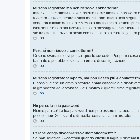
Mi sono registrato ma non riesco a connettermi!
Innanzitutto controlla di aver inserito nome utente e password e
meno di 13 anni
mentre ti stavi registrando, allora devi seguire 
vengano attivate dall’utente stesso o dagli amministratori, prima 
istruzioni; se non hai ricevuto nessun messaggio... sei sicuro ch
sicuro che l’indirizzo di posta che hai usato sia corretto, allora
Top
Perché non riesco a connettermi?
Ci sono svariati motivi per cui questo succede. Per prima cosa c
bannato o potrebbe esserci un errore di configurazione.
Top
Mi sono registrato tempo fa, ma non riesco più a connetterm
È possibile che un amministratore abbia cancellato o disattivat
la grandezza del database. Se il motivo è quest’ultimo registra
Top
Ho perso la mia password!
Niente panico! La tua password non può essere recuperata, ma p
poco tempo. Se riscontro difficoltà, contatta l’amministratore.
Top
Perché vengo disconnesso automaticamente?
Se non selezioni
Ricordami
quando effettui il login, il sistem