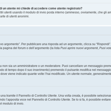
 di un utente mi chiede di accedere come utente registrato?
altri utenti usando il modulo di invio posta interno (ammesso, ovviamente, che gli a
arte di utenti anonimi.
 argomento”. Per pubblicare una risposta ad un argomento, clicca su “Rispondi”. Po
la pagina del forum o dell’argomento (la lista
Puoi aprire nuovi argomenti
,
Puoi vot
 tu non sia un amministratore o un moderatore. Puoi cancellare un messaggio prem
iodo di tempo dopo il suo inserimento) premendo il pulsante
modifica
nel messaggio 
nto dove viene indicato quante volte l’hai modificato. Un utente normale, general
a tramite il Pannello di Controllo Utente. Una volta creata, è possibile seleziona
ndo l’apposita voce nel Pannello di Controllo Utente. Se lo si fa, è possibile evita
el modulo di invio.