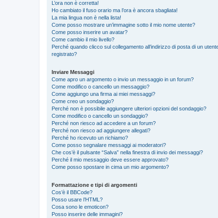
L’ora non è corretta!
Ho cambiato il fuso orario ma l’ora è ancora sbagliata!
La mia lingua non è nella lista!
Come posso mostrare un’immagine sotto il mio nome utente?
Come posso inserire un avatar?
Come cambio il mio livello?
Perché quando clicco sul collegamento all’indirizzo di posta di un ute
registrato?
Inviare Messaggi
Come apro un argomento o invio un messaggio in un forum?
Come modifico o cancello un messaggio?
Come aggiungo una firma ai miei messaggi?
Come creo un sondaggio?
Perché non è possibile aggiungere ulteriori opzioni del sondaggio?
Come modifico o cancello un sondaggio?
Perché non riesco ad accedere a un forum?
Perché non riesco ad aggiungere allegati?
Perché ho ricevuto un richiamo?
Come posso segnalare messaggi ai moderatori?
Che cos’è il pulsante “Salva” nella finestra di invio dei messaggi?
Perché il mio messaggio deve essere approvato?
Come posso spostare in cima un mio argomento?
Formattazione e tipi di argomenti
Cos’è il BBCode?
Posso usare l’HTML?
Cosa sono le emoticon?
Posso inserire delle immagini?