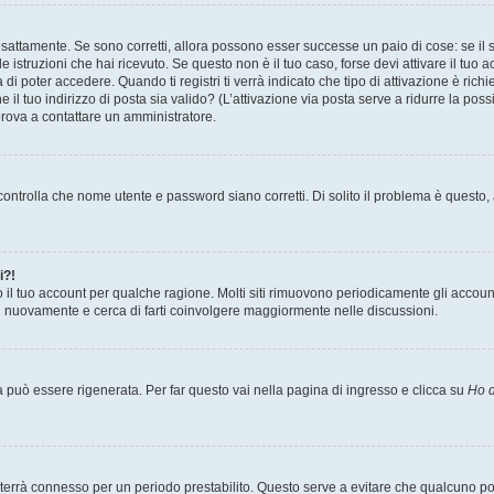
sattamente. Se sono corretti, allora possono esser successe un paio di cose: se il 
le istruzioni che hai ricevuto. Se questo non è il tuo caso, forse devi attivare il tu
di poter accedere. Quando ti registri ti verrà indicato che tipo di attivazione è richi
e il tuo indirizzo di posta sia valido? (L’attivazione via posta serve a ridurre la po
 prova a contattare un amministratore.
ontrolla che nome utente e password siano corretti. Di solito il problema è questo, a
i?!
o il tuo account per qualche ragione. Molti siti rimuovono periodicamente gli accoun
ti nuovamente e cerca di farti coinvolgere maggiormente nelle discussioni.
uò essere rigenerata. Per far questo vai nella pagina di ingresso e clicca su
Ho d
a ti terrà connesso per un periodo prestabilito. Questo serve a evitare che qualcuno