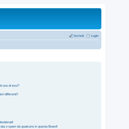
Iscriviti
Login
i uno di essi?
ri differenti?
esiderati!
rata o spam da qualcuno in questa Board!