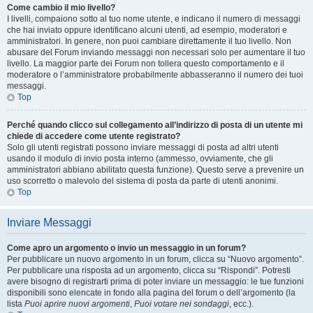
Come cambio il mio livello?
I livelli, compaiono sotto al tuo nome utente, e indicano il numero di messaggi
che hai inviato oppure identificano alcuni utenti, ad esempio, moderatori e
amministratori. In genere, non puoi cambiare direttamente il tuo livello. Non
abusare del Forum inviando messaggi non necessari solo per aumentare il tuo
livello. La maggior parte dei Forum non tollera questo comportamento e il
moderatore o l’amministratore probabilmente abbasseranno il numero dei tuoi
messaggi.
Top
Perché quando clicco sul collegamento all’indirizzo di posta di un utente mi
chiede di accedere come utente registrato?
Solo gli utenti registrati possono inviare messaggi di posta ad altri utenti
usando il modulo di invio posta interno (ammesso, ovviamente, che gli
amministratori abbiano abilitato questa funzione). Questo serve a prevenire un
uso scorretto o malevolo del sistema di posta da parte di utenti anonimi.
Top
Inviare Messaggi
Come apro un argomento o invio un messaggio in un forum?
Per pubblicare un nuovo argomento in un forum, clicca su “Nuovo argomento”.
Per pubblicare una risposta ad un argomento, clicca su “Rispondi”. Potresti
avere bisogno di registrarti prima di poter inviare un messaggio: le tue funzioni
disponibili sono elencate in fondo alla pagina del forum o dell’argomento (la
lista
Puoi aprire nuovi argomenti
,
Puoi votare nei sondaggi
, ecc.).