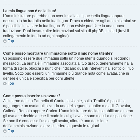
La mia lingua non è nella lista!
L’amministratore potrebbe non aver installato il pacchetto lingua oppure
nessuno lo ha tradotto nella tua lingua. Prova a chiedere agli amministratori se
è possibile installare la tua lingua. Se non esiste puoi fare tu una nuova
traduzione. Puoi trovare altre informazioni sul sito di phpBB Limited (trovi il
collegamento in fondo ad ogni pagina).
Top
Come posso mostrare un’immagine sotto il mio nome utente?
Ci possono essere due immagini sotto un nome utente quando si leggono i
messaggi. La prima è l’immagine associata al tuo grado, generalmente ha la
forma di stelle, blocchi o punti che indicano quanti interventi hai scritto o il tuo
livello. Sotto può esserci un’immagine più grande nota come avatar, che in
genere è unica e specifica per ogni utente.
Top
Come posso inserire un avatar?
All’interno del tuo Pannello di Controllo Utente, sotto “Profilo” è possibile
aggiungere un avatar utilizzando uno dei seguenti quattro metodi: Gravatar,
Galleria, Remoto oppure Carica. L’amministratore decide se abilitare o meno
gli avatar e decide anche il modo in cui gli avatar sono messi a disposizione.
Se non ti è concesso l’uso degli avatar, allora è una decisione
dell’amministrazione, e devi chiedere a questa le ragioni.
Top