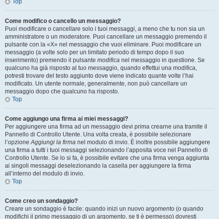
Top
Come modifico o cancello un messaggio?
Puoi modificare o cancellare solo i tuoi messaggi, a meno che tu non sia un
amministratore o un moderatore. Puoi cancellare un messaggio premendo il
pulsante con la «X» nel messaggio che vuoi eliminare. Puoi modificare un
messaggio (a volte solo per un limitato periodo di tempo dopo il suo
inserimento) premendo il pulsante
modifica
nel messaggio in questione. Se
qualcuno ha già risposto al tuo messaggio, quando effettui una modifica,
potresti trovare del testo aggiunto dove viene indicato quante volte l’hai
modificato. Un utente normale, generalmente, non può cancellare un
messaggio dopo che qualcuno ha risposto.
Top
Come aggiungo una firma ai miei messaggi?
Per aggiungere una firma ad un messaggio devi prima crearne una tramite il
Pannello di Controllo Utente. Una volta creata, è possibile selezionare
l’opzione
Aggiungi la firma
nel modulo di invio. È inoltre possibile aggiungere
una firma a tutti i tuoi messaggi selezionando l’apposita voce nel Pannello di
Controllo Utente. Se lo si fa, è possibile evitare che una firma venga aggiunta
ai singoli messaggi deselezionando la casella per aggiungere la firma
all’interno del modulo di invio.
Top
Come creo un sondaggio?
Creare un sondaggio è facile: quando inizi un nuovo argomento (o quando
modifichi il primo messaggio di un argomento, se ti è permesso) dovresti