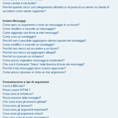
Come cambio il mio livello?
Perché quando clicco sul collegamento all’indirizzo di posta di un utente mi chiede di
accedere come utente registrato?
Inviare Messaggi
Come apro un argomento o invio un messaggio in un forum?
Come modifico o cancello un messaggio?
Come aggiungo una firma ai miei messaggi?
Come creo un sondaggio?
Perché non è possibile aggiungere ulteriori opzioni del sondaggio?
Come modifico o cancello un sondaggio?
Perché non riesco ad accedere a un forum?
Perché non riesco ad aggiungere allegati?
Perché ho ricevuto un richiamo?
Come posso segnalare messaggi ai moderatori?
Che cos’è il pulsante “Salva” nella finestra di invio dei messaggi?
Perché il mio messaggio deve essere approvato?
Come posso spostare in cima un mio argomento?
Formattazione e tipi di argomenti
Cos’è il BBCode?
Posso usare l’HTML?
Cosa sono le emoticon?
Posso inserire delle immagini?
Che cosa sono gli annunci globali?
Cosa sono gli annunci?
Cosa sono gli argomenti importanti?
Cosa sono gli argomenti chiusi?
Che cosa sono le icone argomento?