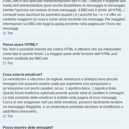
Il BBCode è una speciale implementazione dell’HTML; l’utilizzo è soggetto alla
scelta dell’amministratore (puoi anche disabilitarlo di messaggio in messaggio
tramite l’opzione nel modulo di invio messaggi). Il BBCode è simile all’HTML, i
comandi sono racchiusi tra parentesi quadre [ e ] anziché tra < e > e offre un
controllo maggiore su cosa e come viene mostrato nei messaggi. Per maggiori
informazioni sul BBCode leggi la guida presente nella pagina per l’invio dei
messaggi.
Top
Posso usare l’HTML?
No. Non è possibile inserire del codice HTML e ottenere che sia interpretato
come tale in questo forum. La maggior parte delle funzioni dell’HTML può
essere sostituita dal BBCode.
Top
Cosa sono le emoticon?
Le «emoticon» o «faccine» (in inglese,
emoticons
o
smileys
) sono piccole
immagini che possono essere usate per esprimere una sensazione o
un’emozione con pochi caratteri; ad es. :) significa felice, :( significa triste.
Questo forum trasforma automaticamente queste serie di caratteri in immagini.
La lista completa delle emoticon è visibile nella pagina di invio messaggi.
Cerca di non esagerare nell’uso delle emoticon, possono facilmente rendere
un messaggio illeggibile, e un moderatore potrebbe decidere di modificarlo o
addirittura rimuoverlo.
Top
Posso inserire delle immagini?