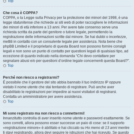
Top
Che cosa è COPPA?
COPPA, o la Legge sulla Privacy per la protezione dei minori del 1998, è una
legge statunitense che richiede ai siti web di poter raccogliere le informazioni
dei minori di età inferiore a 13 anni. Per avere tale consenso serve una
richiesta scritta da parte del genitore o tutore legale, permettendo la
registrazione delle informazioni scritte dal minore. Se hai dubbi o incertezze,
mettiti in contatto con un consulente legale per assistenza. Nota bene che
phpBB Limited e il proprietario di questa Board non possono fornire consigli
legali e non sono un punto di contatto per questioni legali di qualsiasi tipo, ad
eccezione di quanto indicato nella domanda “Chi devo contattare per
segnalare abusi e/o per questioni d’ordine legale concernenti questa Board?”.
Top
Perché non riesco a registrarmi?
È possibile che il gestore del sito abbia bannato il tuo indirizzo IP oppure
vietato il nome utente che stai tentando di registrare. Può anche aver
disabilitato le registrazioni per impedire ai nuovi visitatori di registrarsi.
Contatta un amministratore per avere assistenza.
Top
Mi sono registrato ma non riesco a connettermi!
Innanzitutto controlla di aver inserito nome utente e password esattamente. Se
sono corretti, allora possono esser successe un paio di cose: se il supporto
«registrazione minore» è abilitato e hai cliccato su
Ho meno di 13 anni
mentre
ti stavi registrando, allora devi seguire le istruzioni che hai ricevuto. Se questo