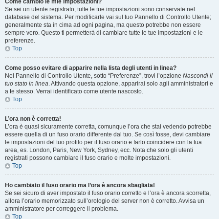
Come cambio le mie impostazioni?
Se sei un utente registrato, tutte le tue impostazioni sono conservate nel
database del sistema. Per modificarle vai sul tuo Pannello di Controllo Utente;
generalmente sta in cima ad ogni pagina, ma questo potrebbe non essere
sempre vero. Questo ti permetterà di cambiare tutte le tue impostazioni e le
preferenze.
Top
Come posso evitare di apparire nella lista degli utenti in linea?
Nel Pannello di Controllo Utente, sotto “Preferenze”, trovi l’opzione
Nascondi il
tuo stato in linea
. Attivando questa opzione, apparirai solo agli amministratori e
a te stesso. Verrai identificato come utente nascosto.
Top
L’ora non è corretta!
L’ora è quasi sicuramente corretta, comunque l’ora che stai vedendo potrebbe
essere quella di un fuso orario differente dal tuo. Se così fosse, devi cambiare
le impostazioni del tuo profilo per il fuso orario e farlo coincidere con la tua
area, es. London, Paris, New York, Sydney, ecc. Nota che solo gli utenti
registrati possono cambiare il fuso orario e molte impostazioni.
Top
Ho cambiato il fuso orario ma l’ora è ancora sbagliata!
Se sei sicuro di aver impostato il fuso orario corretto e l’ora è ancora scorretta,
allora l’orario memorizzato sull’orologio del server non è corretto. Avvisa un
amministratore per correggere il problema.
Top