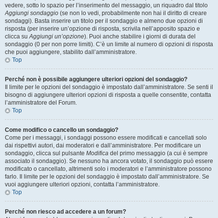
vedere, sotto lo spazio per l’inserimento del messaggio, un riquadro dal titolo
Aggiungi sondaggio
(se non lo vedi, probabilmente non hai il diritto di creare
sondaggi). Basta inserire un titolo per il sondaggio e almeno due opzioni di
risposta (per inserire un’opzione di risposta, scrivila nell’apposito spazio e
clicca su
Aggiungi un’opzione
). Puoi anche stabilire i giorni di durata del
sondaggio (0 per non porre limiti). C’è un limite al numero di opzioni di risposta
che puoi aggiungere, stabilito dall’amministratore.
Top
Perché non è possibile aggiungere ulteriori opzioni del sondaggio?
Il limite per le opzioni del sondaggio è impostato dall’amministratore. Se senti il
bisogno di aggiungere ulteriori opzioni di risposta a quelle consentite, contatta
l’amministratore del Forum.
Top
Come modifico o cancello un sondaggio?
Come per i messaggi, i sondaggi possono essere modificati e cancellati solo
dai rispettivi autori, dai moderatori e dall’amministratore. Per modificare un
sondaggio, clicca sul pulsante
Modifica
del primo messaggio (a cui è sempre
associato il sondaggio). Se nessuno ha ancora votato, il sondaggio può essere
modificato o cancellato, altrimenti solo i moderatori e l’amministratore possono
farlo. Il limite per le opzioni del sondaggio è impostato dall’amministratore. Se
vuoi aggiungere ulteriori opzioni, contatta l’amministratore.
Top
Perché non riesco ad accedere a un forum?