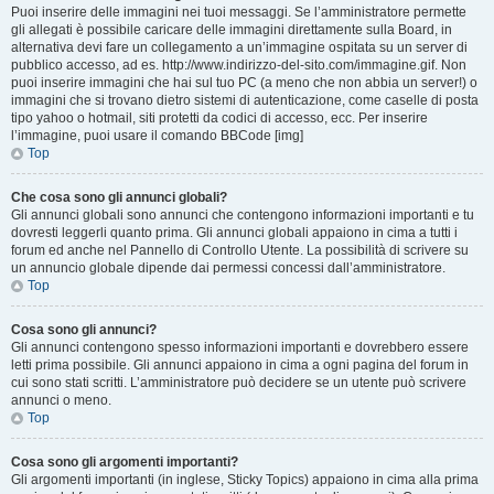
Puoi inserire delle immagini nei tuoi messaggi. Se l’amministratore permette
gli allegati è possibile caricare delle immagini direttamente sulla Board, in
alternativa devi fare un collegamento a un’immagine ospitata su un server di
pubblico accesso, ad es. http://www.indirizzo-del-sito.com/immagine.gif. Non
puoi inserire immagini che hai sul tuo PC (a meno che non abbia un server!) o
immagini che si trovano dietro sistemi di autenticazione, come caselle di posta
tipo yahoo o hotmail, siti protetti da codici di accesso, ecc. Per inserire
l’immagine, puoi usare il comando BBCode [img]
Top
Che cosa sono gli annunci globali?
Gli annunci globali sono annunci che contengono informazioni importanti e tu
dovresti leggerli quanto prima. Gli annunci globali appaiono in cima a tutti i
forum ed anche nel Pannello di Controllo Utente. La possibilità di scrivere su
un annuncio globale dipende dai permessi concessi dall’amministratore.
Top
Cosa sono gli annunci?
Gli annunci contengono spesso informazioni importanti e dovrebbero essere
letti prima possibile. Gli annunci appaiono in cima a ogni pagina del forum in
cui sono stati scritti. L’amministratore può decidere se un utente può scrivere
annunci o meno.
Top
Cosa sono gli argomenti importanti?
Gli argomenti importanti (in inglese, Sticky Topics) appaiono in cima alla prima