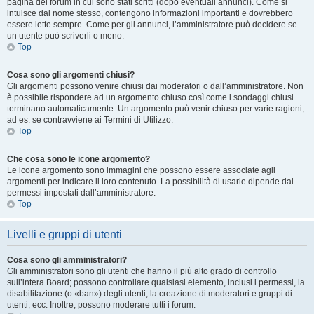
pagina del forum in cui sono stati scritti (dopo eventuali annunci). Come si
intuisce dal nome stesso, contengono informazioni importanti e dovrebbero
essere lette sempre. Come per gli annunci, l’amministratore può decidere se
un utente può scriverli o meno.
Top
Cosa sono gli argomenti chiusi?
Gli argomenti possono venire chiusi dai moderatori o dall’amministratore. Non
è possibile rispondere ad un argomento chiuso così come i sondaggi chiusi
terminano automaticamente. Un argomento può venir chiuso per varie ragioni,
ad es. se contravviene ai Termini di Utilizzo.
Top
Che cosa sono le icone argomento?
Le icone argomento sono immagini che possono essere associate agli
argomenti per indicare il loro contenuto. La possibilità di usarle dipende dai
permessi impostati dall’amministratore.
Top
Livelli e gruppi di utenti
Cosa sono gli amministratori?
Gli amministratori sono gli utenti che hanno il più alto grado di controllo
sull’intera Board; possono controllare qualsiasi elemento, inclusi i permessi, la
disabilitazione (o «ban») degli utenti, la creazione di moderatori e gruppi di
utenti, ecc. Inoltre, possono moderare tutti i forum.