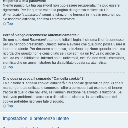
Ho perso la mia password!
Niente panico! La tua password non può essere recuperata, ma può essere
rigenerata. Per far questo vai nella pagina di ingresso e clicca su
Ho
dimenticato la password
, segui le istruzioni e tornerai in linea in poco tempo.
Se riscontro difficoltà, contatta l’amministratore.
Top
Perché vengo disconnesso automaticamente?
Se non selezioni
Ricordami
quando effettui il login, il sistema ti terrà connesso
per un periodo prestabilito. Questo serve a evitare che qualcuno possa usare il
tuo nome utente. Per rimanere connesso, seleziona l’opzione quando entri, ma
ricorda che questo non è consigliato se ti colleghi da un PC usato anche da
altri, ad es. in biblioteca, Internet point, università, ecc. Se non vedi il checkbox,
significa che un amministratore ha disabilitato questa caratteristica.
Top
Che cosa provoca il comando “Cancella cookie”?
La funzione “Cancella cookie” eliminerà tutti i cookie generati da phpBB che ti
mantengono autenticato e connesso, oltre a permetterti ad esempio di tenere
traccia di quello che hai letto, se l’amministrazione ha attivato la funzione. Se
hai avuto problemi di accesso o di uscita dal sistema, la cancellazione dei
cookie potrebbe risolvere tale disguido.
Top
Impostazioni e preferenze utente