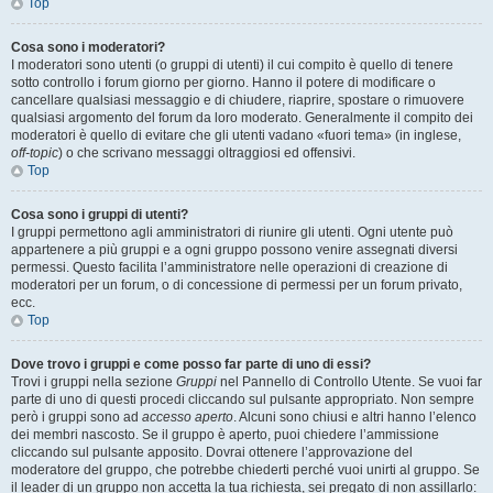
Top
Cosa sono i moderatori?
I moderatori sono utenti (o gruppi di utenti) il cui compito è quello di tenere
sotto controllo i forum giorno per giorno. Hanno il potere di modificare o
cancellare qualsiasi messaggio e di chiudere, riaprire, spostare o rimuovere
qualsiasi argomento del forum da loro moderato. Generalmente il compito dei
moderatori è quello di evitare che gli utenti vadano «fuori tema» (in inglese,
off-topic
) o che scrivano messaggi oltraggiosi ed offensivi.
Top
Cosa sono i gruppi di utenti?
I gruppi permettono agli amministratori di riunire gli utenti. Ogni utente può
appartenere a più gruppi e a ogni gruppo possono venire assegnati diversi
permessi. Questo facilita l’amministratore nelle operazioni di creazione di
moderatori per un forum, o di concessione di permessi per un forum privato,
ecc.
Top
Dove trovo i gruppi e come posso far parte di uno di essi?
Trovi i gruppi nella sezione
Gruppi
nel Pannello di Controllo Utente. Se vuoi far
parte di uno di questi procedi cliccando sul pulsante appropriato. Non sempre
però i gruppi sono ad
accesso aperto
. Alcuni sono chiusi e altri hanno l’elenco
dei membri nascosto. Se il gruppo è aperto, puoi chiedere l’ammissione
cliccando sul pulsante apposito. Dovrai ottenere l’approvazione del
moderatore del gruppo, che potrebbe chiederti perché vuoi unirti al gruppo. Se
il leader di un gruppo non accetta la tua richiesta, sei pregato di non assillarlo: