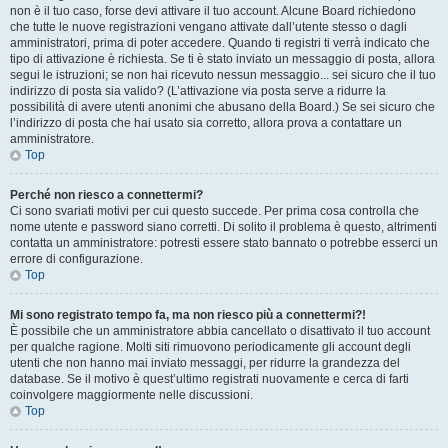
non è il tuo caso, forse devi attivare il tuo account. Alcune Board richiedono
che tutte le nuove registrazioni vengano attivate dall’utente stesso o dagli
amministratori, prima di poter accedere. Quando ti registri ti verrà indicato che
tipo di attivazione è richiesta. Se ti è stato inviato un messaggio di posta, allora
segui le istruzioni; se non hai ricevuto nessun messaggio... sei sicuro che il tuo
indirizzo di posta sia valido? (L’attivazione via posta serve a ridurre la
possibilità di avere utenti anonimi che abusano della Board.) Se sei sicuro che
l’indirizzo di posta che hai usato sia corretto, allora prova a contattare un
amministratore.
Top
Perché non riesco a connettermi?
Ci sono svariati motivi per cui questo succede. Per prima cosa controlla che
nome utente e password siano corretti. Di solito il problema è questo, altrimenti
contatta un amministratore: potresti essere stato bannato o potrebbe esserci un
errore di configurazione.
Top
Mi sono registrato tempo fa, ma non riesco più a connettermi?!
È possibile che un amministratore abbia cancellato o disattivato il tuo account
per qualche ragione. Molti siti rimuovono periodicamente gli account degli
utenti che non hanno mai inviato messaggi, per ridurre la grandezza del
database. Se il motivo è quest’ultimo registrati nuovamente e cerca di farti
coinvolgere maggiormente nelle discussioni.
Top