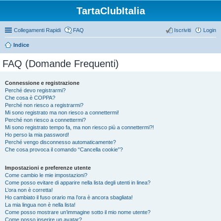
TartaClubItalia
Collegamenti Rapidi
FAQ
Iscriviti
Login
Indice
FAQ (Domande Frequenti)
Connessione e registrazione
Perché devo registrarmi?
Che cosa è COPPA?
Perché non riesco a registrarmi?
Mi sono registrato ma non riesco a connettermi!
Perché non riesco a connettermi?
Mi sono registrato tempo fa, ma non riesco più a connettermi?!
Ho perso la mia password!
Perché vengo disconnesso automaticamente?
Che cosa provoca il comando “Cancella cookie”?
Impostazioni e preferenze utente
Come cambio le mie impostazioni?
Come posso evitare di apparire nella lista degli utenti in linea?
L’ora non è corretta!
Ho cambiato il fuso orario ma l’ora è ancora sbagliata!
La mia lingua non è nella lista!
Come posso mostrare un’immagine sotto il mio nome utente?
Come posso inserire un avatar?