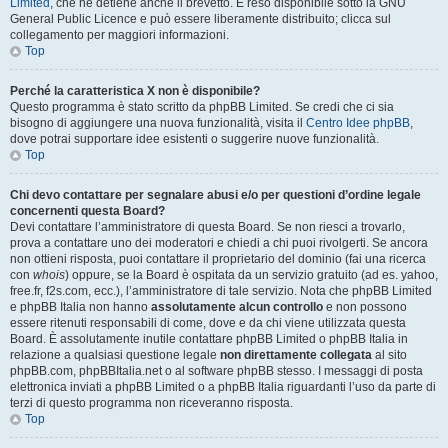
Limited
, che ne detiene anche il brevetto. È reso disponibile sotto la GNU
General Public Licence e può essere liberamente distribuito; clicca sul
collegamento per maggiori informazioni.
Top
Perché la caratteristica X non è disponibile?
Questo programma è stato scritto da phpBB Limited. Se credi che ci sia
bisogno di aggiungere una nuova funzionalità, visita il
Centro Idee phpBB
,
dove potrai supportare idee esistenti o suggerire nuove funzionalità.
Top
Chi devo contattare per segnalare abusi e/o per questioni d’ordine legale
concernenti questa Board?
Devi contattare l’amministratore di questa Board. Se non riesci a trovarlo,
prova a contattare uno dei moderatori e chiedi a chi puoi rivolgerti. Se ancora
non ottieni risposta, puoi contattare il proprietario del dominio (fai una ricerca
con
whois
) oppure, se la Board è ospitata da un servizio gratuito (ad es. yahoo,
free.fr, f2s.com, ecc.), l’amministratore di tale servizio. Nota che phpBB Limited
e phpBB Italia non hanno
assolutamente alcun controllo
e non possono
essere ritenuti responsabili di come, dove e da chi viene utilizzata questa
Board. È assolutamente inutile contattare phpBB Limited o phpBB Italia in
relazione a qualsiasi questione legale
non direttamente collegata
al sito
phpBB.com, phpBBItalia.net o al software phpBB stesso. I messaggi di posta
elettronica inviati a phpBB Limited o a phpBB Italia riguardanti l’uso da parte di
terzi di questo programma non riceveranno risposta.
Top