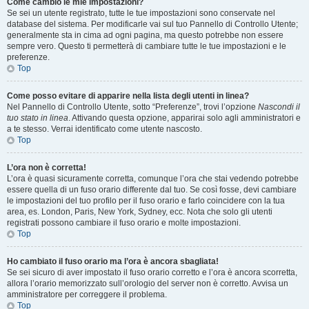
Come cambio le mie impostazioni?
Se sei un utente registrato, tutte le tue impostazioni sono conservate nel
database del sistema. Per modificarle vai sul tuo Pannello di Controllo Utente;
generalmente sta in cima ad ogni pagina, ma questo potrebbe non essere
sempre vero. Questo ti permetterà di cambiare tutte le tue impostazioni e le
preferenze.
Top
Come posso evitare di apparire nella lista degli utenti in linea?
Nel Pannello di Controllo Utente, sotto “Preferenze”, trovi l’opzione
Nascondi il
tuo stato in linea
. Attivando questa opzione, apparirai solo agli amministratori e
a te stesso. Verrai identificato come utente nascosto.
Top
L’ora non è corretta!
L’ora è quasi sicuramente corretta, comunque l’ora che stai vedendo potrebbe
essere quella di un fuso orario differente dal tuo. Se così fosse, devi cambiare
le impostazioni del tuo profilo per il fuso orario e farlo coincidere con la tua
area, es. London, Paris, New York, Sydney, ecc. Nota che solo gli utenti
registrati possono cambiare il fuso orario e molte impostazioni.
Top
Ho cambiato il fuso orario ma l’ora è ancora sbagliata!
Se sei sicuro di aver impostato il fuso orario corretto e l’ora è ancora scorretta,
allora l’orario memorizzato sull’orologio del server non è corretto. Avvisa un
amministratore per correggere il problema.
Top