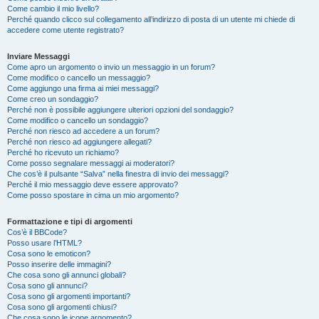
Come cambio il mio livello?
Perché quando clicco sul collegamento all’indirizzo di posta di un utente mi chiede di
accedere come utente registrato?
Inviare Messaggi
Come apro un argomento o invio un messaggio in un forum?
Come modifico o cancello un messaggio?
Come aggiungo una firma ai miei messaggi?
Come creo un sondaggio?
Perché non è possibile aggiungere ulteriori opzioni del sondaggio?
Come modifico o cancello un sondaggio?
Perché non riesco ad accedere a un forum?
Perché non riesco ad aggiungere allegati?
Perché ho ricevuto un richiamo?
Come posso segnalare messaggi ai moderatori?
Che cos’è il pulsante “Salva” nella finestra di invio dei messaggi?
Perché il mio messaggio deve essere approvato?
Come posso spostare in cima un mio argomento?
Formattazione e tipi di argomenti
Cos’è il BBCode?
Posso usare l’HTML?
Cosa sono le emoticon?
Posso inserire delle immagini?
Che cosa sono gli annunci globali?
Cosa sono gli annunci?
Cosa sono gli argomenti importanti?
Cosa sono gli argomenti chiusi?
Che cosa sono le icone argomento?