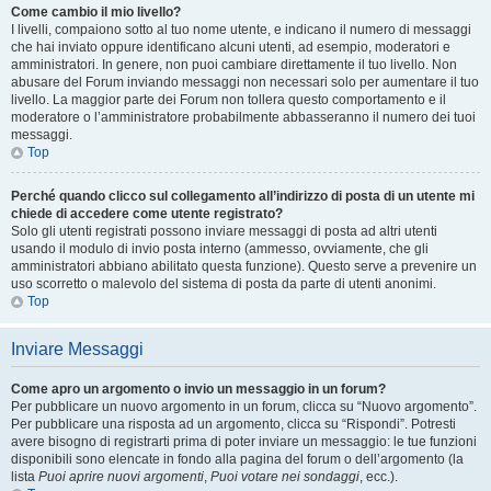
Come cambio il mio livello?
I livelli, compaiono sotto al tuo nome utente, e indicano il numero di messaggi
che hai inviato oppure identificano alcuni utenti, ad esempio, moderatori e
amministratori. In genere, non puoi cambiare direttamente il tuo livello. Non
abusare del Forum inviando messaggi non necessari solo per aumentare il tuo
livello. La maggior parte dei Forum non tollera questo comportamento e il
moderatore o l’amministratore probabilmente abbasseranno il numero dei tuoi
messaggi.
Top
Perché quando clicco sul collegamento all’indirizzo di posta di un utente mi
chiede di accedere come utente registrato?
Solo gli utenti registrati possono inviare messaggi di posta ad altri utenti
usando il modulo di invio posta interno (ammesso, ovviamente, che gli
amministratori abbiano abilitato questa funzione). Questo serve a prevenire un
uso scorretto o malevolo del sistema di posta da parte di utenti anonimi.
Top
Inviare Messaggi
Come apro un argomento o invio un messaggio in un forum?
Per pubblicare un nuovo argomento in un forum, clicca su “Nuovo argomento”.
Per pubblicare una risposta ad un argomento, clicca su “Rispondi”. Potresti
avere bisogno di registrarti prima di poter inviare un messaggio: le tue funzioni
disponibili sono elencate in fondo alla pagina del forum o dell’argomento (la
lista
Puoi aprire nuovi argomenti
,
Puoi votare nei sondaggi
, ecc.).