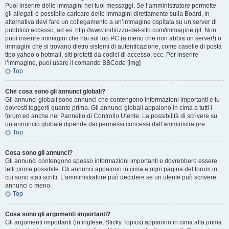
Puoi inserire delle immagini nei tuoi messaggi. Se l’amministratore permette
gli allegati è possibile caricare delle immagini direttamente sulla Board, in
alternativa devi fare un collegamento a un’immagine ospitata su un server di
pubblico accesso, ad es. http://www.indirizzo-del-sito.com/immagine.gif. Non
puoi inserire immagini che hai sul tuo PC (a meno che non abbia un server!) o
immagini che si trovano dietro sistemi di autenticazione, come caselle di posta
tipo yahoo o hotmail, siti protetti da codici di accesso, ecc. Per inserire
l’immagine, puoi usare il comando BBCode [img]
Top
Che cosa sono gli annunci globali?
Gli annunci globali sono annunci che contengono informazioni importanti e tu
dovresti leggerli quanto prima. Gli annunci globali appaiono in cima a tutti i
forum ed anche nel Pannello di Controllo Utente. La possibilità di scrivere su
un annuncio globale dipende dai permessi concessi dall’amministratore.
Top
Cosa sono gli annunci?
Gli annunci contengono spesso informazioni importanti e dovrebbero essere
letti prima possibile. Gli annunci appaiono in cima a ogni pagina del forum in
cui sono stati scritti. L’amministratore può decidere se un utente può scrivere
annunci o meno.
Top
Cosa sono gli argomenti importanti?
Gli argomenti importanti (in inglese, Sticky Topics) appaiono in cima alla prima