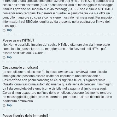
Il BBCode è una speciale implementazione dell’HTML; l’utilizzo è soggetto alla
scelta dell’amministratore (puoi anche disabilitarlo di messaggio in messaggio
tramite l’opzione nel modulo di invio messaggi). Il BBCode è simile all’HTML, i
comandi sono racchiusi tra parentesi quadre [ e ] anziché tra < e > e offre un
controllo maggiore su cosa e come viene mostrato nei messaggi. Per maggiori
informazioni sul BBCode leggi la guida presente nella pagina per l’invio dei
messaggi.
Top
Posso usare l’HTML?
No. Non è possibile inserire del codice HTML e ottenere che sia interpretato
come tale in questo forum. La maggior parte delle funzioni dell’HTML può
essere sostituita dal BBCode.
Top
Cosa sono le emoticon?
Le «emoticon» o «faccine» (in inglese,
emoticons
o
smileys
) sono piccole
immagini che possono essere usate per esprimere una sensazione o
un’emozione con pochi caratteri; ad es. :) significa felice, :( significa triste.
Questo forum trasforma automaticamente queste serie di caratteri in immagini.
La lista completa delle emoticon è visibile nella pagina di invio messaggi.
Cerca di non esagerare nell’uso delle emoticon, possono facilmente rendere
un messaggio illeggibile, e un moderatore potrebbe decidere di modificarlo o
addirittura rimuoverlo.
Top
Posso inserire delle immagini?