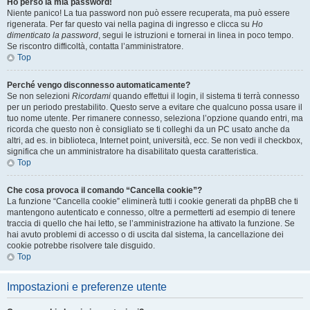
Ho perso la mia password!
Niente panico! La tua password non può essere recuperata, ma può essere
rigenerata. Per far questo vai nella pagina di ingresso e clicca su
Ho
dimenticato la password
, segui le istruzioni e tornerai in linea in poco tempo.
Se riscontro difficoltà, contatta l’amministratore.
Top
Perché vengo disconnesso automaticamente?
Se non selezioni
Ricordami
quando effettui il login, il sistema ti terrà connesso
per un periodo prestabilito. Questo serve a evitare che qualcuno possa usare il
tuo nome utente. Per rimanere connesso, seleziona l’opzione quando entri, ma
ricorda che questo non è consigliato se ti colleghi da un PC usato anche da
altri, ad es. in biblioteca, Internet point, università, ecc. Se non vedi il checkbox,
significa che un amministratore ha disabilitato questa caratteristica.
Top
Che cosa provoca il comando “Cancella cookie”?
La funzione “Cancella cookie” eliminerà tutti i cookie generati da phpBB che ti
mantengono autenticato e connesso, oltre a permetterti ad esempio di tenere
traccia di quello che hai letto, se l’amministrazione ha attivato la funzione. Se
hai avuto problemi di accesso o di uscita dal sistema, la cancellazione dei
cookie potrebbe risolvere tale disguido.
Top
Impostazioni e preferenze utente