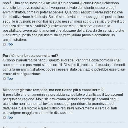
non è il tuo caso, forse devi attivare il tuo account. Alcune Board richiedono
che tutte le nuove registrazioni vengano attivate dall’utente stesso o dagli
amministratori, prima di poter accedere. Quando ti registri ti verrà indicato che
tipo di attivazione è richiesta. Se ti è stato inviato un messaggio di posta, allora
segui le istruzioni; se non hai ricevuto nessun messaggio... sei sicuro che il tuo
indirizzo di posta sia valido? (L’attivazione via posta serve a ridurre la
possibilità di avere utenti anonimi che abusano della Board.) Se sei sicuro che
l’indirizzo di posta che hai usato sia corretto, allora prova a contattare un
amministratore.
Top
Perché non riesco a connettermi?
Ci sono svariati motivi per cui questo succede. Per prima cosa controlla che
nome utente e password siano corretti. Di solito il problema è questo, altrimenti
contatta un amministratore: potresti essere stato bannato o potrebbe esserci un
errore di configurazione.
Top
Mi sono registrato tempo fa, ma non riesco più a connettermi?!
È possibile che un amministratore abbia cancellato o disattivato il tuo account
per qualche ragione. Molti siti rimuovono periodicamente gli account degli
utenti che non hanno mai inviato messaggi, per ridurre la grandezza del
database. Se il motivo è quest’ultimo registrati nuovamente e cerca di farti
coinvolgere maggiormente nelle discussioni.
Top