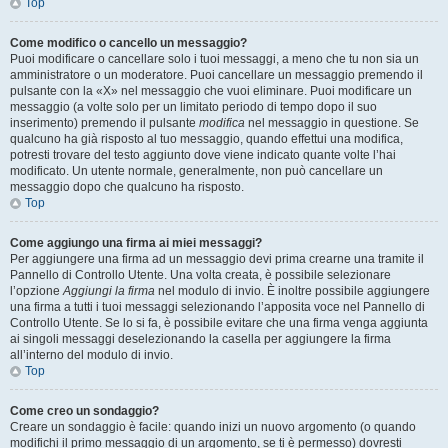
Top
Come modifico o cancello un messaggio?
Puoi modificare o cancellare solo i tuoi messaggi, a meno che tu non sia un
amministratore o un moderatore. Puoi cancellare un messaggio premendo il
pulsante con la «X» nel messaggio che vuoi eliminare. Puoi modificare un
messaggio (a volte solo per un limitato periodo di tempo dopo il suo
inserimento) premendo il pulsante
modifica
nel messaggio in questione. Se
qualcuno ha già risposto al tuo messaggio, quando effettui una modifica,
potresti trovare del testo aggiunto dove viene indicato quante volte l’hai
modificato. Un utente normale, generalmente, non può cancellare un
messaggio dopo che qualcuno ha risposto.
Top
Come aggiungo una firma ai miei messaggi?
Per aggiungere una firma ad un messaggio devi prima crearne una tramite il
Pannello di Controllo Utente. Una volta creata, è possibile selezionare
l’opzione
Aggiungi la firma
nel modulo di invio. È inoltre possibile aggiungere
una firma a tutti i tuoi messaggi selezionando l’apposita voce nel Pannello di
Controllo Utente. Se lo si fa, è possibile evitare che una firma venga aggiunta
ai singoli messaggi deselezionando la casella per aggiungere la firma
all’interno del modulo di invio.
Top
Come creo un sondaggio?
Creare un sondaggio è facile: quando inizi un nuovo argomento (o quando
modifichi il primo messaggio di un argomento, se ti è permesso) dovresti