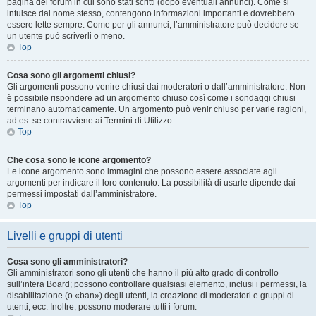
pagina del forum in cui sono stati scritti (dopo eventuali annunci). Come si
intuisce dal nome stesso, contengono informazioni importanti e dovrebbero
essere lette sempre. Come per gli annunci, l’amministratore può decidere se
un utente può scriverli o meno.
Top
Cosa sono gli argomenti chiusi?
Gli argomenti possono venire chiusi dai moderatori o dall’amministratore. Non
è possibile rispondere ad un argomento chiuso così come i sondaggi chiusi
terminano automaticamente. Un argomento può venir chiuso per varie ragioni,
ad es. se contravviene ai Termini di Utilizzo.
Top
Che cosa sono le icone argomento?
Le icone argomento sono immagini che possono essere associate agli
argomenti per indicare il loro contenuto. La possibilità di usarle dipende dai
permessi impostati dall’amministratore.
Top
Livelli e gruppi di utenti
Cosa sono gli amministratori?
Gli amministratori sono gli utenti che hanno il più alto grado di controllo
sull’intera Board; possono controllare qualsiasi elemento, inclusi i permessi, la
disabilitazione (o «ban») degli utenti, la creazione di moderatori e gruppi di
utenti, ecc. Inoltre, possono moderare tutti i forum.