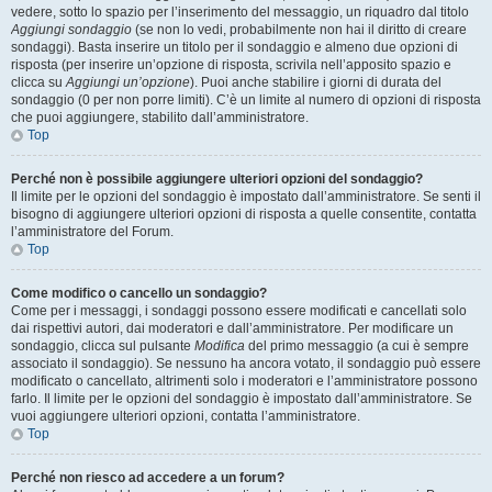
vedere, sotto lo spazio per l’inserimento del messaggio, un riquadro dal titolo
Aggiungi sondaggio
(se non lo vedi, probabilmente non hai il diritto di creare
sondaggi). Basta inserire un titolo per il sondaggio e almeno due opzioni di
risposta (per inserire un’opzione di risposta, scrivila nell’apposito spazio e
clicca su
Aggiungi un’opzione
). Puoi anche stabilire i giorni di durata del
sondaggio (0 per non porre limiti). C’è un limite al numero di opzioni di risposta
che puoi aggiungere, stabilito dall’amministratore.
Top
Perché non è possibile aggiungere ulteriori opzioni del sondaggio?
Il limite per le opzioni del sondaggio è impostato dall’amministratore. Se senti il
bisogno di aggiungere ulteriori opzioni di risposta a quelle consentite, contatta
l’amministratore del Forum.
Top
Come modifico o cancello un sondaggio?
Come per i messaggi, i sondaggi possono essere modificati e cancellati solo
dai rispettivi autori, dai moderatori e dall’amministratore. Per modificare un
sondaggio, clicca sul pulsante
Modifica
del primo messaggio (a cui è sempre
associato il sondaggio). Se nessuno ha ancora votato, il sondaggio può essere
modificato o cancellato, altrimenti solo i moderatori e l’amministratore possono
farlo. Il limite per le opzioni del sondaggio è impostato dall’amministratore. Se
vuoi aggiungere ulteriori opzioni, contatta l’amministratore.
Top
Perché non riesco ad accedere a un forum?