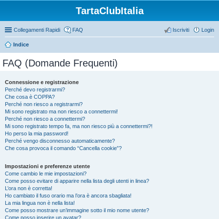
TartaClubItalia
Collegamenti Rapidi
FAQ
Iscriviti
Login
Indice
FAQ (Domande Frequenti)
Connessione e registrazione
Perché devo registrarmi?
Che cosa è COPPA?
Perché non riesco a registrarmi?
Mi sono registrato ma non riesco a connettermi!
Perché non riesco a connettermi?
Mi sono registrato tempo fa, ma non riesco più a connettermi?!
Ho perso la mia password!
Perché vengo disconnesso automaticamente?
Che cosa provoca il comando “Cancella cookie”?
Impostazioni e preferenze utente
Come cambio le mie impostazioni?
Come posso evitare di apparire nella lista degli utenti in linea?
L’ora non è corretta!
Ho cambiato il fuso orario ma l’ora è ancora sbagliata!
La mia lingua non è nella lista!
Come posso mostrare un’immagine sotto il mio nome utente?
Come posso inserire un avatar?