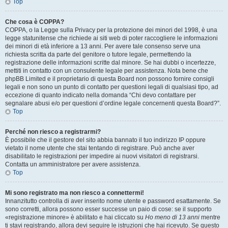
Top
Che cosa è COPPA?
COPPA, o la Legge sulla Privacy per la protezione dei minori del 1998, è una
legge statunitense che richiede ai siti web di poter raccogliere le informazioni
dei minori di età inferiore a 13 anni. Per avere tale consenso serve una
richiesta scritta da parte del genitore o tutore legale, permettendo la
registrazione delle informazioni scritte dal minore. Se hai dubbi o incertezze,
mettiti in contatto con un consulente legale per assistenza. Nota bene che
phpBB Limited e il proprietario di questa Board non possono fornire consigli
legali e non sono un punto di contatto per questioni legali di qualsiasi tipo, ad
eccezione di quanto indicato nella domanda “Chi devo contattare per
segnalare abusi e/o per questioni d’ordine legale concernenti questa Board?”.
Top
Perché non riesco a registrarmi?
È possibile che il gestore del sito abbia bannato il tuo indirizzo IP oppure
vietato il nome utente che stai tentando di registrare. Può anche aver
disabilitato le registrazioni per impedire ai nuovi visitatori di registrarsi.
Contatta un amministratore per avere assistenza.
Top
Mi sono registrato ma non riesco a connettermi!
Innanzitutto controlla di aver inserito nome utente e password esattamente. Se
sono corretti, allora possono esser successe un paio di cose: se il supporto
«registrazione minore» è abilitato e hai cliccato su
Ho meno di 13 anni
mentre
ti stavi registrando, allora devi seguire le istruzioni che hai ricevuto. Se questo