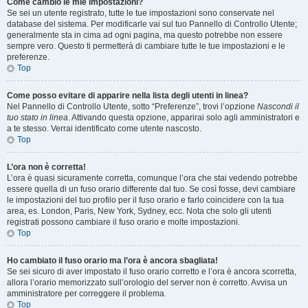
Come cambio le mie impostazioni?
Se sei un utente registrato, tutte le tue impostazioni sono conservate nel
database del sistema. Per modificarle vai sul tuo Pannello di Controllo Utente;
generalmente sta in cima ad ogni pagina, ma questo potrebbe non essere
sempre vero. Questo ti permetterà di cambiare tutte le tue impostazioni e le
preferenze.
Top
Come posso evitare di apparire nella lista degli utenti in linea?
Nel Pannello di Controllo Utente, sotto “Preferenze”, trovi l’opzione
Nascondi il
tuo stato in linea
. Attivando questa opzione, apparirai solo agli amministratori e
a te stesso. Verrai identificato come utente nascosto.
Top
L’ora non è corretta!
L’ora è quasi sicuramente corretta, comunque l’ora che stai vedendo potrebbe
essere quella di un fuso orario differente dal tuo. Se così fosse, devi cambiare
le impostazioni del tuo profilo per il fuso orario e farlo coincidere con la tua
area, es. London, Paris, New York, Sydney, ecc. Nota che solo gli utenti
registrati possono cambiare il fuso orario e molte impostazioni.
Top
Ho cambiato il fuso orario ma l’ora è ancora sbagliata!
Se sei sicuro di aver impostato il fuso orario corretto e l’ora è ancora scorretta,
allora l’orario memorizzato sull’orologio del server non è corretto. Avvisa un
amministratore per correggere il problema.
Top