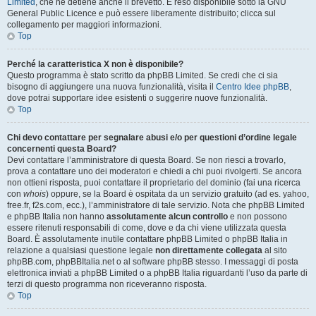
Limited
, che ne detiene anche il brevetto. È reso disponibile sotto la GNU
General Public Licence e può essere liberamente distribuito; clicca sul
collegamento per maggiori informazioni.
Top
Perché la caratteristica X non è disponibile?
Questo programma è stato scritto da phpBB Limited. Se credi che ci sia
bisogno di aggiungere una nuova funzionalità, visita il
Centro Idee phpBB
,
dove potrai supportare idee esistenti o suggerire nuove funzionalità.
Top
Chi devo contattare per segnalare abusi e/o per questioni d’ordine legale
concernenti questa Board?
Devi contattare l’amministratore di questa Board. Se non riesci a trovarlo,
prova a contattare uno dei moderatori e chiedi a chi puoi rivolgerti. Se ancora
non ottieni risposta, puoi contattare il proprietario del dominio (fai una ricerca
con
whois
) oppure, se la Board è ospitata da un servizio gratuito (ad es. yahoo,
free.fr, f2s.com, ecc.), l’amministratore di tale servizio. Nota che phpBB Limited
e phpBB Italia non hanno
assolutamente alcun controllo
e non possono
essere ritenuti responsabili di come, dove e da chi viene utilizzata questa
Board. È assolutamente inutile contattare phpBB Limited o phpBB Italia in
relazione a qualsiasi questione legale
non direttamente collegata
al sito
phpBB.com, phpBBItalia.net o al software phpBB stesso. I messaggi di posta
elettronica inviati a phpBB Limited o a phpBB Italia riguardanti l’uso da parte di
terzi di questo programma non riceveranno risposta.
Top