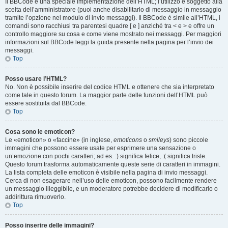
Il BBCode è una speciale implementazione dell’HTML; l’utilizzo è soggetto alla
scelta dell’amministratore (puoi anche disabilitarlo di messaggio in messaggio
tramite l’opzione nel modulo di invio messaggi). Il BBCode è simile all’HTML, i
comandi sono racchiusi tra parentesi quadre [ e ] anziché tra < e > e offre un
controllo maggiore su cosa e come viene mostrato nei messaggi. Per maggiori
informazioni sul BBCode leggi la guida presente nella pagina per l’invio dei
messaggi.
Top
Posso usare l’HTML?
No. Non è possibile inserire del codice HTML e ottenere che sia interpretato
come tale in questo forum. La maggior parte delle funzioni dell’HTML può
essere sostituita dal BBCode.
Top
Cosa sono le emoticon?
Le «emoticon» o «faccine» (in inglese,
emoticons
o
smileys
) sono piccole
immagini che possono essere usate per esprimere una sensazione o
un’emozione con pochi caratteri; ad es. :) significa felice, :( significa triste.
Questo forum trasforma automaticamente queste serie di caratteri in immagini.
La lista completa delle emoticon è visibile nella pagina di invio messaggi.
Cerca di non esagerare nell’uso delle emoticon, possono facilmente rendere
un messaggio illeggibile, e un moderatore potrebbe decidere di modificarlo o
addirittura rimuoverlo.
Top
Posso inserire delle immagini?