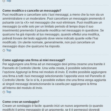
Top
Come modifico o cancello un messaggio?
Puoi modificare o cancellare solo i tuoi messaggi, a meno che tu non sia un
amministratore o un moderatore. Puoi cancellare un messaggio premendo il
pulsante con la «X» nel messaggio che vuoi eliminare. Puoi modificare un
messaggio (a volte solo per un limitato periodo di tempo dopo il suo
inserimento) premendo il pulsante
modifica
nel messaggio in questione. Se
qualcuno ha già risposto al tuo messaggio, quando effettui una modifica,
potresti trovare del testo aggiunto dove viene indicato quante volte l’hai
modificato. Un utente normale, generalmente, non può cancellare un
messaggio dopo che qualcuno ha risposto.
Top
Come aggiungo una firma ai miei messaggi?
Per aggiungere una firma ad un messaggio devi prima crearne una tramite il
Pannello di Controllo Utente. Una volta creata, è possibile selezionare
l’opzione
Aggiungi la firma
nel modulo di invio. È inoltre possibile aggiungere
una firma a tutti i tuoi messaggi selezionando l’apposita voce nel Pannello di
Controllo Utente. Se lo si fa, è possibile evitare che una firma venga aggiunta
ai singoli messaggi deselezionando la casella per aggiungere la firma
all’interno del modulo di invio.
Top
Come creo un sondaggio?
Creare un sondaggio è facile: quando inizi un nuovo argomento (o quando
modifichi il primo messaggio di un argomento, se ti è permesso) dovresti