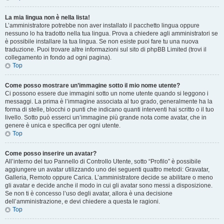
La mia lingua non è nella lista!
L’amministratore potrebbe non aver installato il pacchetto lingua oppure
nessuno lo ha tradotto nella tua lingua. Prova a chiedere agli amministratori se
è possibile installare la tua lingua. Se non esiste puoi fare tu una nuova
traduzione. Puoi trovare altre informazioni sul sito di phpBB Limited (trovi il
collegamento in fondo ad ogni pagina).
Top
Come posso mostrare un’immagine sotto il mio nome utente?
Ci possono essere due immagini sotto un nome utente quando si leggono i
messaggi. La prima è l’immagine associata al tuo grado, generalmente ha la
forma di stelle, blocchi o punti che indicano quanti interventi hai scritto o il tuo
livello. Sotto può esserci un’immagine più grande nota come avatar, che in
genere è unica e specifica per ogni utente.
Top
Come posso inserire un avatar?
All’interno del tuo Pannello di Controllo Utente, sotto “Profilo” è possibile
aggiungere un avatar utilizzando uno dei seguenti quattro metodi: Gravatar,
Galleria, Remoto oppure Carica. L’amministratore decide se abilitare o meno
gli avatar e decide anche il modo in cui gli avatar sono messi a disposizione.
Se non ti è concesso l’uso degli avatar, allora è una decisione
dell’amministrazione, e devi chiedere a questa le ragioni.
Top