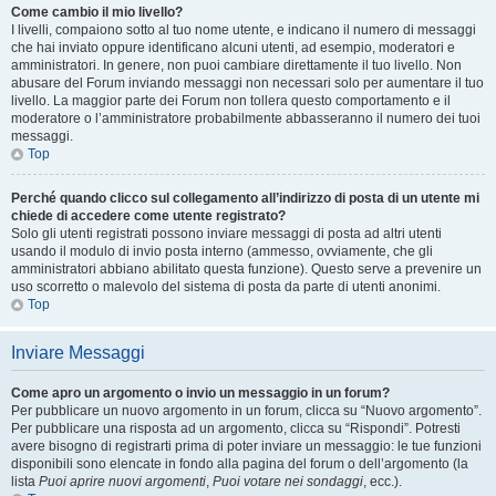
Come cambio il mio livello?
I livelli, compaiono sotto al tuo nome utente, e indicano il numero di messaggi
che hai inviato oppure identificano alcuni utenti, ad esempio, moderatori e
amministratori. In genere, non puoi cambiare direttamente il tuo livello. Non
abusare del Forum inviando messaggi non necessari solo per aumentare il tuo
livello. La maggior parte dei Forum non tollera questo comportamento e il
moderatore o l’amministratore probabilmente abbasseranno il numero dei tuoi
messaggi.
Top
Perché quando clicco sul collegamento all’indirizzo di posta di un utente mi
chiede di accedere come utente registrato?
Solo gli utenti registrati possono inviare messaggi di posta ad altri utenti
usando il modulo di invio posta interno (ammesso, ovviamente, che gli
amministratori abbiano abilitato questa funzione). Questo serve a prevenire un
uso scorretto o malevolo del sistema di posta da parte di utenti anonimi.
Top
Inviare Messaggi
Come apro un argomento o invio un messaggio in un forum?
Per pubblicare un nuovo argomento in un forum, clicca su “Nuovo argomento”.
Per pubblicare una risposta ad un argomento, clicca su “Rispondi”. Potresti
avere bisogno di registrarti prima di poter inviare un messaggio: le tue funzioni
disponibili sono elencate in fondo alla pagina del forum o dell’argomento (la
lista
Puoi aprire nuovi argomenti
,
Puoi votare nei sondaggi
, ecc.).