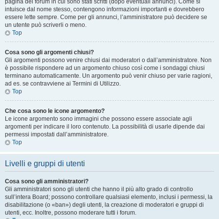
pagina del forum in cui sono stati scritti (dopo eventuali annunci). Come si
intuisce dal nome stesso, contengono informazioni importanti e dovrebbero
essere lette sempre. Come per gli annunci, l’amministratore può decidere se
un utente può scriverli o meno.
Top
Cosa sono gli argomenti chiusi?
Gli argomenti possono venire chiusi dai moderatori o dall’amministratore. Non
è possibile rispondere ad un argomento chiuso così come i sondaggi chiusi
terminano automaticamente. Un argomento può venir chiuso per varie ragioni,
ad es. se contravviene ai Termini di Utilizzo.
Top
Che cosa sono le icone argomento?
Le icone argomento sono immagini che possono essere associate agli
argomenti per indicare il loro contenuto. La possibilità di usarle dipende dai
permessi impostati dall’amministratore.
Top
Livelli e gruppi di utenti
Cosa sono gli amministratori?
Gli amministratori sono gli utenti che hanno il più alto grado di controllo
sull’intera Board; possono controllare qualsiasi elemento, inclusi i permessi, la
disabilitazione (o «ban») degli utenti, la creazione di moderatori e gruppi di
utenti, ecc. Inoltre, possono moderare tutti i forum.