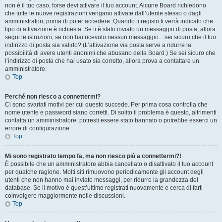
non è il tuo caso, forse devi attivare il tuo account. Alcune Board richiedono
che tutte le nuove registrazioni vengano attivate dall’utente stesso o dagli
amministratori, prima di poter accedere. Quando ti registri ti verrà indicato che
tipo di attivazione è richiesta. Se ti è stato inviato un messaggio di posta, allora
segui le istruzioni; se non hai ricevuto nessun messaggio... sei sicuro che il tuo
indirizzo di posta sia valido? (L’attivazione via posta serve a ridurre la
possibilità di avere utenti anonimi che abusano della Board.) Se sei sicuro che
l’indirizzo di posta che hai usato sia corretto, allora prova a contattare un
amministratore.
Top
Perché non riesco a connettermi?
Ci sono svariati motivi per cui questo succede. Per prima cosa controlla che
nome utente e password siano corretti. Di solito il problema è questo, altrimenti
contatta un amministratore: potresti essere stato bannato o potrebbe esserci un
errore di configurazione.
Top
Mi sono registrato tempo fa, ma non riesco più a connettermi?!
È possibile che un amministratore abbia cancellato o disattivato il tuo account
per qualche ragione. Molti siti rimuovono periodicamente gli account degli
utenti che non hanno mai inviato messaggi, per ridurre la grandezza del
database. Se il motivo è quest’ultimo registrati nuovamente e cerca di farti
coinvolgere maggiormente nelle discussioni.
Top