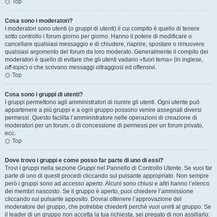
Top
Cosa sono i moderatori?
I moderatori sono utenti (o gruppi di utenti) il cui compito è quello di tenere
sotto controllo i forum giorno per giorno. Hanno il potere di modificare o
cancellare qualsiasi messaggio e di chiudere, riaprire, spostare o rimuovere
qualsiasi argomento del forum da loro moderato. Generalmente il compito dei
moderatori è quello di evitare che gli utenti vadano «fuori tema» (in inglese,
off-topic
) o che scrivano messaggi oltraggiosi ed offensivi.
Top
Cosa sono i gruppi di utenti?
I gruppi permettono agli amministratori di riunire gli utenti. Ogni utente può
appartenere a più gruppi e a ogni gruppo possono venire assegnati diversi
permessi. Questo facilita l’amministratore nelle operazioni di creazione di
moderatori per un forum, o di concessione di permessi per un forum privato,
ecc.
Top
Dove trovo i gruppi e come posso far parte di uno di essi?
Trovi i gruppi nella sezione
Gruppi
nel Pannello di Controllo Utente. Se vuoi far
parte di uno di questi procedi cliccando sul pulsante appropriato. Non sempre
però i gruppi sono ad
accesso aperto
. Alcuni sono chiusi e altri hanno l’elenco
dei membri nascosto. Se il gruppo è aperto, puoi chiedere l’ammissione
cliccando sul pulsante apposito. Dovrai ottenere l’approvazione del
moderatore del gruppo, che potrebbe chiederti perché vuoi unirti al gruppo. Se
il leader di un gruppo non accetta la tua richiesta, sei pregato di non assillarlo: