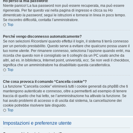
Ho perso la mia password!
Niente panico! La tua password non può essere recuperata, ma può essere
rigenerata. Per far questo vai nella pagina di ingresso e clicca su
Ho
dimenticato la password
, segui le istruzioni e tornerai in linea in poco tempo.
Se riscontro difficoltà, contatta l’amministratore.
Top
Perché vengo disconnesso automaticamente?
Se non selezioni
Ricordami
quando effettui il login, il sistema ti terrà connesso
per un periodo prestabilito. Questo serve a evitare che qualcuno possa usare il
tuo nome utente. Per rimanere connesso, seleziona l’opzione quando entri, ma
ricorda che questo non è consigliato se ti colleghi da un PC usato anche da
altri, ad es. in biblioteca, Internet point, università, ecc. Se non vedi il checkbox,
significa che un amministratore ha disabilitato questa caratteristica.
Top
Che cosa provoca il comando “Cancella cookie”?
La funzione “Cancella cookie” eliminerà tutti i cookie generati da phpBB che ti
mantengono autenticato e connesso, oltre a permetterti ad esempio di tenere
traccia di quello che hai letto, se l’amministrazione ha attivato la funzione. Se
hai avuto problemi di accesso o di uscita dal sistema, la cancellazione dei
cookie potrebbe risolvere tale disguido.
Top
Impostazioni e preferenze utente