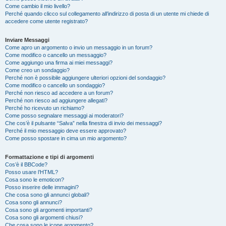
Come cambio il mio livello?
Perché quando clicco sul collegamento all’indirizzo di posta di un utente mi chiede di
accedere come utente registrato?
Inviare Messaggi
Come apro un argomento o invio un messaggio in un forum?
Come modifico o cancello un messaggio?
Come aggiungo una firma ai miei messaggi?
Come creo un sondaggio?
Perché non è possibile aggiungere ulteriori opzioni del sondaggio?
Come modifico o cancello un sondaggio?
Perché non riesco ad accedere a un forum?
Perché non riesco ad aggiungere allegati?
Perché ho ricevuto un richiamo?
Come posso segnalare messaggi ai moderatori?
Che cos’è il pulsante “Salva” nella finestra di invio dei messaggi?
Perché il mio messaggio deve essere approvato?
Come posso spostare in cima un mio argomento?
Formattazione e tipi di argomenti
Cos’è il BBCode?
Posso usare l’HTML?
Cosa sono le emoticon?
Posso inserire delle immagini?
Che cosa sono gli annunci globali?
Cosa sono gli annunci?
Cosa sono gli argomenti importanti?
Cosa sono gli argomenti chiusi?
Che cosa sono le icone argomento?