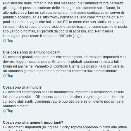
Puoi inserire delle immagini nei tuoi messaggi. Se l’amministratore permette
gli allegati è possibile caricare delle immagini direttamente sulla Board, in
alternativa devi fare un collegamento a un’immagine ospitata su un server di
pubblico accesso, ad es. http://www.indirizzo-del-sito.com/immagine.gif. Non
puoi inserire immagini che hai sul tuo PC (a meno che non abbia un server!) o
immagini che si trovano dietro sistemi di autenticazione, come caselle di posta
tipo yahoo o hotmail, siti protetti da codici di accesso, ecc. Per inserire
l’immagine, puoi usare il comando BBCode [img]
Top
Che cosa sono gli annunci globali?
Gli annunci globali sono annunci che contengono informazioni importanti e tu
dovresti leggerli quanto prima. Gli annunci globali appaiono in cima a tutti i
forum ed anche nel Pannello di Controllo Utente. La possibilità di scrivere su
un annuncio globale dipende dai permessi concessi dall’amministratore.
Top
Cosa sono gli annunci?
Gli annunci contengono spesso informazioni importanti e dovrebbero essere
letti prima possibile. Gli annunci appaiono in cima a ogni pagina del forum in
cui sono stati scritti. L’amministratore può decidere se un utente può scrivere
annunci o meno.
Top
Cosa sono gli argomenti importanti?
Gli argomenti importanti (in inglese, Sticky Topics) appaiono in cima alla prima