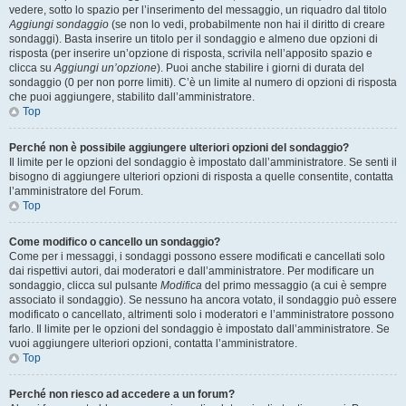
vedere, sotto lo spazio per l’inserimento del messaggio, un riquadro dal titolo
Aggiungi sondaggio
(se non lo vedi, probabilmente non hai il diritto di creare
sondaggi). Basta inserire un titolo per il sondaggio e almeno due opzioni di
risposta (per inserire un’opzione di risposta, scrivila nell’apposito spazio e
clicca su
Aggiungi un’opzione
). Puoi anche stabilire i giorni di durata del
sondaggio (0 per non porre limiti). C’è un limite al numero di opzioni di risposta
che puoi aggiungere, stabilito dall’amministratore.
Top
Perché non è possibile aggiungere ulteriori opzioni del sondaggio?
Il limite per le opzioni del sondaggio è impostato dall’amministratore. Se senti il
bisogno di aggiungere ulteriori opzioni di risposta a quelle consentite, contatta
l’amministratore del Forum.
Top
Come modifico o cancello un sondaggio?
Come per i messaggi, i sondaggi possono essere modificati e cancellati solo
dai rispettivi autori, dai moderatori e dall’amministratore. Per modificare un
sondaggio, clicca sul pulsante
Modifica
del primo messaggio (a cui è sempre
associato il sondaggio). Se nessuno ha ancora votato, il sondaggio può essere
modificato o cancellato, altrimenti solo i moderatori e l’amministratore possono
farlo. Il limite per le opzioni del sondaggio è impostato dall’amministratore. Se
vuoi aggiungere ulteriori opzioni, contatta l’amministratore.
Top
Perché non riesco ad accedere a un forum?