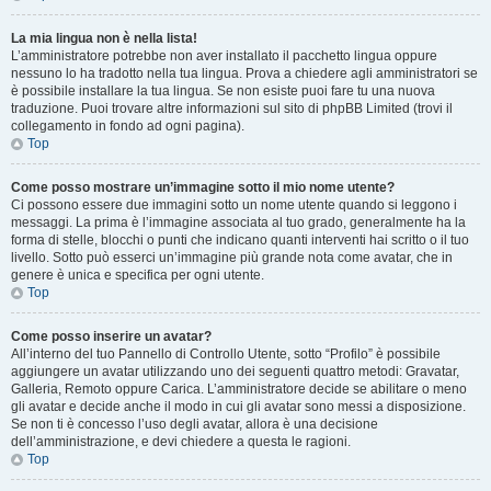
La mia lingua non è nella lista!
L’amministratore potrebbe non aver installato il pacchetto lingua oppure
nessuno lo ha tradotto nella tua lingua. Prova a chiedere agli amministratori se
è possibile installare la tua lingua. Se non esiste puoi fare tu una nuova
traduzione. Puoi trovare altre informazioni sul sito di phpBB Limited (trovi il
collegamento in fondo ad ogni pagina).
Top
Come posso mostrare un’immagine sotto il mio nome utente?
Ci possono essere due immagini sotto un nome utente quando si leggono i
messaggi. La prima è l’immagine associata al tuo grado, generalmente ha la
forma di stelle, blocchi o punti che indicano quanti interventi hai scritto o il tuo
livello. Sotto può esserci un’immagine più grande nota come avatar, che in
genere è unica e specifica per ogni utente.
Top
Come posso inserire un avatar?
All’interno del tuo Pannello di Controllo Utente, sotto “Profilo” è possibile
aggiungere un avatar utilizzando uno dei seguenti quattro metodi: Gravatar,
Galleria, Remoto oppure Carica. L’amministratore decide se abilitare o meno
gli avatar e decide anche il modo in cui gli avatar sono messi a disposizione.
Se non ti è concesso l’uso degli avatar, allora è una decisione
dell’amministrazione, e devi chiedere a questa le ragioni.
Top