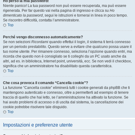
Ho perso la mia password!
Niente panico! La tua password non può essere recuperata, ma può essere
rigenerata. Per far questo vai nella pagina di ingresso e clicca su
Ho
dimenticato la password
, segui le istruzioni e tornerai in linea in poco tempo.
Se riscontro difficoltà, contatta l’amministratore.
Top
Perché vengo disconnesso automaticamente?
Se non selezioni
Ricordami
quando effettui il login, il sistema ti terrà connesso
per un periodo prestabilito. Questo serve a evitare che qualcuno possa usare il
tuo nome utente. Per rimanere connesso, seleziona l’opzione quando entri, ma
ricorda che questo non è consigliato se ti colleghi da un PC usato anche da
altri, ad es. in biblioteca, Internet point, università, ecc. Se non vedi il checkbox,
significa che un amministratore ha disabilitato questa caratteristica.
Top
Che cosa provoca il comando “Cancella cookie”?
La funzione “Cancella cookie” eliminerà tutti i cookie generati da phpBB che ti
mantengono autenticato e connesso, oltre a permetterti ad esempio di tenere
traccia di quello che hai letto, se l’amministrazione ha attivato la funzione. Se
hai avuto problemi di accesso o di uscita dal sistema, la cancellazione dei
cookie potrebbe risolvere tale disguido.
Top
Impostazioni e preferenze utente