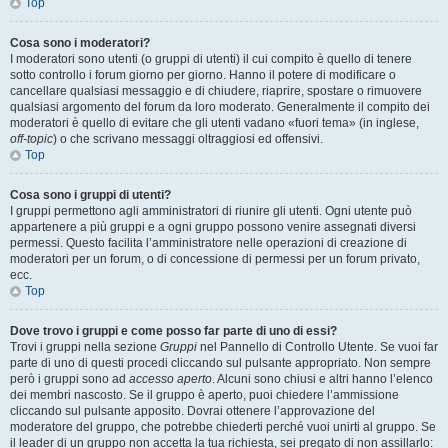
Top
Cosa sono i moderatori?
I moderatori sono utenti (o gruppi di utenti) il cui compito è quello di tenere
sotto controllo i forum giorno per giorno. Hanno il potere di modificare o
cancellare qualsiasi messaggio e di chiudere, riaprire, spostare o rimuovere
qualsiasi argomento del forum da loro moderato. Generalmente il compito dei
moderatori è quello di evitare che gli utenti vadano «fuori tema» (in inglese,
off-topic
) o che scrivano messaggi oltraggiosi ed offensivi.
Top
Cosa sono i gruppi di utenti?
I gruppi permettono agli amministratori di riunire gli utenti. Ogni utente può
appartenere a più gruppi e a ogni gruppo possono venire assegnati diversi
permessi. Questo facilita l’amministratore nelle operazioni di creazione di
moderatori per un forum, o di concessione di permessi per un forum privato,
ecc.
Top
Dove trovo i gruppi e come posso far parte di uno di essi?
Trovi i gruppi nella sezione
Gruppi
nel Pannello di Controllo Utente. Se vuoi far
parte di uno di questi procedi cliccando sul pulsante appropriato. Non sempre
però i gruppi sono ad
accesso aperto
. Alcuni sono chiusi e altri hanno l’elenco
dei membri nascosto. Se il gruppo è aperto, puoi chiedere l’ammissione
cliccando sul pulsante apposito. Dovrai ottenere l’approvazione del
moderatore del gruppo, che potrebbe chiederti perché vuoi unirti al gruppo. Se
il leader di un gruppo non accetta la tua richiesta, sei pregato di non assillarlo: