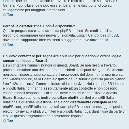
Limited
, che ne detiene anche il brevetto. È reso disponibile sotto la GNU
General Public Licence e può essere liberamente distribuito; clicca sul
collegamento per maggiori informazioni.
Top
Perché la caratteristica X non è disponibile?
Questo programma è stato scritto da phpBB Limited. Se credi che ci sia
bisogno di aggiungere una nuova funzionalità, visita il
Centro Idee phpBB
,
dove potrai supportare idee esistenti o suggerire nuove funzionalità.
Top
Chi devo contattare per segnalare abusi e/o per questioni d’ordine legale
concernenti questa Board?
Devi contattare l’amministratore di questa Board. Se non riesci a trovarlo,
prova a contattare uno dei moderatori e chiedi a chi puoi rivolgerti. Se ancora
non ottieni risposta, puoi contattare il proprietario del dominio (fai una ricerca
con
whois
) oppure, se la Board è ospitata da un servizio gratuito (ad es. yahoo,
free.fr, f2s.com, ecc.), l’amministratore di tale servizio. Nota che phpBB Limited
e phpBB Italia non hanno
assolutamente alcun controllo
e non possono
essere ritenuti responsabili di come, dove e da chi viene utilizzata questa
Board. È assolutamente inutile contattare phpBB Limited o phpBB Italia in
relazione a qualsiasi questione legale
non direttamente collegata
al sito
phpBB.com, phpBBItalia.net o al software phpBB stesso. I messaggi di posta
elettronica inviati a phpBB Limited o a phpBB Italia riguardanti l’uso da parte di
terzi di questo programma non riceveranno risposta.
Top