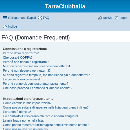
TartaClubItalia
Collegamenti Rapidi
FAQ
Iscriviti
Login
Indice
FAQ (Domande Frequenti)
Connessione e registrazione
Perché devo registrarmi?
Che cosa è COPPA?
Perché non riesco a registrarmi?
Mi sono registrato ma non riesco a connettermi!
Perché non riesco a connettermi?
Mi sono registrato tempo fa, ma non riesco più a connettermi?!
Ho perso la mia password!
Perché vengo disconnesso automaticamente?
Che cosa provoca il comando “Cancella cookie”?
Impostazioni e preferenze utente
Come cambio le mie impostazioni?
Come posso evitare di apparire nella lista degli utenti in linea?
L’ora non è corretta!
Ho cambiato il fuso orario ma l’ora è ancora sbagliata!
La mia lingua non è nella lista!
Come posso mostrare un’immagine sotto il mio nome utente?
Come posso inserire un avatar?