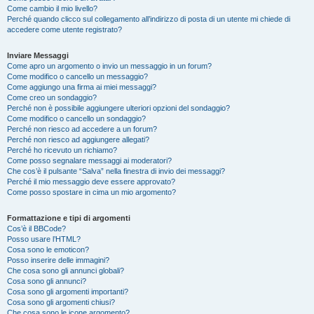
Come cambio il mio livello?
Perché quando clicco sul collegamento all’indirizzo di posta di un utente mi chiede di
accedere come utente registrato?
Inviare Messaggi
Come apro un argomento o invio un messaggio in un forum?
Come modifico o cancello un messaggio?
Come aggiungo una firma ai miei messaggi?
Come creo un sondaggio?
Perché non è possibile aggiungere ulteriori opzioni del sondaggio?
Come modifico o cancello un sondaggio?
Perché non riesco ad accedere a un forum?
Perché non riesco ad aggiungere allegati?
Perché ho ricevuto un richiamo?
Come posso segnalare messaggi ai moderatori?
Che cos’è il pulsante “Salva” nella finestra di invio dei messaggi?
Perché il mio messaggio deve essere approvato?
Come posso spostare in cima un mio argomento?
Formattazione e tipi di argomenti
Cos’è il BBCode?
Posso usare l’HTML?
Cosa sono le emoticon?
Posso inserire delle immagini?
Che cosa sono gli annunci globali?
Cosa sono gli annunci?
Cosa sono gli argomenti importanti?
Cosa sono gli argomenti chiusi?
Che cosa sono le icone argomento?