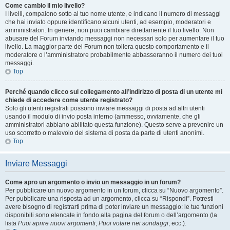
Come cambio il mio livello?
I livelli, compaiono sotto al tuo nome utente, e indicano il numero di messaggi
che hai inviato oppure identificano alcuni utenti, ad esempio, moderatori e
amministratori. In genere, non puoi cambiare direttamente il tuo livello. Non
abusare del Forum inviando messaggi non necessari solo per aumentare il tuo
livello. La maggior parte dei Forum non tollera questo comportamento e il
moderatore o l’amministratore probabilmente abbasseranno il numero dei tuoi
messaggi.
Top
Perché quando clicco sul collegamento all’indirizzo di posta di un utente mi
chiede di accedere come utente registrato?
Solo gli utenti registrati possono inviare messaggi di posta ad altri utenti
usando il modulo di invio posta interno (ammesso, ovviamente, che gli
amministratori abbiano abilitato questa funzione). Questo serve a prevenire un
uso scorretto o malevolo del sistema di posta da parte di utenti anonimi.
Top
Inviare Messaggi
Come apro un argomento o invio un messaggio in un forum?
Per pubblicare un nuovo argomento in un forum, clicca su “Nuovo argomento”.
Per pubblicare una risposta ad un argomento, clicca su “Rispondi”. Potresti
avere bisogno di registrarti prima di poter inviare un messaggio: le tue funzioni
disponibili sono elencate in fondo alla pagina del forum o dell’argomento (la
lista
Puoi aprire nuovi argomenti
,
Puoi votare nei sondaggi
, ecc.).