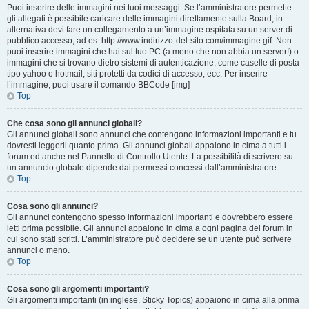
Puoi inserire delle immagini nei tuoi messaggi. Se l’amministratore permette
gli allegati è possibile caricare delle immagini direttamente sulla Board, in
alternativa devi fare un collegamento a un’immagine ospitata su un server di
pubblico accesso, ad es. http://www.indirizzo-del-sito.com/immagine.gif. Non
puoi inserire immagini che hai sul tuo PC (a meno che non abbia un server!) o
immagini che si trovano dietro sistemi di autenticazione, come caselle di posta
tipo yahoo o hotmail, siti protetti da codici di accesso, ecc. Per inserire
l’immagine, puoi usare il comando BBCode [img]
Top
Che cosa sono gli annunci globali?
Gli annunci globali sono annunci che contengono informazioni importanti e tu
dovresti leggerli quanto prima. Gli annunci globali appaiono in cima a tutti i
forum ed anche nel Pannello di Controllo Utente. La possibilità di scrivere su
un annuncio globale dipende dai permessi concessi dall’amministratore.
Top
Cosa sono gli annunci?
Gli annunci contengono spesso informazioni importanti e dovrebbero essere
letti prima possibile. Gli annunci appaiono in cima a ogni pagina del forum in
cui sono stati scritti. L’amministratore può decidere se un utente può scrivere
annunci o meno.
Top
Cosa sono gli argomenti importanti?
Gli argomenti importanti (in inglese, Sticky Topics) appaiono in cima alla prima