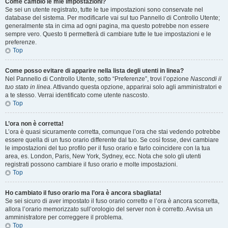
Come cambio le mie impostazioni?
Se sei un utente registrato, tutte le tue impostazioni sono conservate nel
database del sistema. Per modificarle vai sul tuo Pannello di Controllo Utente;
generalmente sta in cima ad ogni pagina, ma questo potrebbe non essere
sempre vero. Questo ti permetterà di cambiare tutte le tue impostazioni e le
preferenze.
Top
Come posso evitare di apparire nella lista degli utenti in linea?
Nel Pannello di Controllo Utente, sotto “Preferenze”, trovi l’opzione
Nascondi il
tuo stato in linea
. Attivando questa opzione, apparirai solo agli amministratori e
a te stesso. Verrai identificato come utente nascosto.
Top
L’ora non è corretta!
L’ora è quasi sicuramente corretta, comunque l’ora che stai vedendo potrebbe
essere quella di un fuso orario differente dal tuo. Se così fosse, devi cambiare
le impostazioni del tuo profilo per il fuso orario e farlo coincidere con la tua
area, es. London, Paris, New York, Sydney, ecc. Nota che solo gli utenti
registrati possono cambiare il fuso orario e molte impostazioni.
Top
Ho cambiato il fuso orario ma l’ora è ancora sbagliata!
Se sei sicuro di aver impostato il fuso orario corretto e l’ora è ancora scorretta,
allora l’orario memorizzato sull’orologio del server non è corretto. Avvisa un
amministratore per correggere il problema.
Top