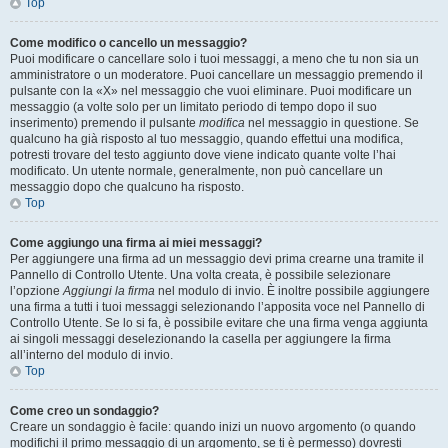
Top
Come modifico o cancello un messaggio?
Puoi modificare o cancellare solo i tuoi messaggi, a meno che tu non sia un
amministratore o un moderatore. Puoi cancellare un messaggio premendo il
pulsante con la «X» nel messaggio che vuoi eliminare. Puoi modificare un
messaggio (a volte solo per un limitato periodo di tempo dopo il suo
inserimento) premendo il pulsante
modifica
nel messaggio in questione. Se
qualcuno ha già risposto al tuo messaggio, quando effettui una modifica,
potresti trovare del testo aggiunto dove viene indicato quante volte l’hai
modificato. Un utente normale, generalmente, non può cancellare un
messaggio dopo che qualcuno ha risposto.
Top
Come aggiungo una firma ai miei messaggi?
Per aggiungere una firma ad un messaggio devi prima crearne una tramite il
Pannello di Controllo Utente. Una volta creata, è possibile selezionare
l’opzione
Aggiungi la firma
nel modulo di invio. È inoltre possibile aggiungere
una firma a tutti i tuoi messaggi selezionando l’apposita voce nel Pannello di
Controllo Utente. Se lo si fa, è possibile evitare che una firma venga aggiunta
ai singoli messaggi deselezionando la casella per aggiungere la firma
all’interno del modulo di invio.
Top
Come creo un sondaggio?
Creare un sondaggio è facile: quando inizi un nuovo argomento (o quando
modifichi il primo messaggio di un argomento, se ti è permesso) dovresti