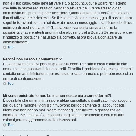
non è il tuo caso, forse devi attivare il tuo account. Alcune Board richiedono
che tutte le nuove registrazioni vengano attivate dall’utente stesso o dagli
amministratori, prima di poter accedere. Quando ti registri ti verrà indicato che
tipo di attivazione è richiesta. Se ti è stato inviato un messaggio di posta, allora
segui le istruzioni; se non hai ricevuto nessun messaggio... sei sicuro che il tuo
indirizzo di posta sia valido? (L’attivazione via posta serve a ridurre la
possibilità di avere utenti anonimi che abusano della Board.) Se sei sicuro che
l’indirizzo di posta che hai usato sia corretto, allora prova a contattare un
amministratore.
Top
Perché non riesco a connettermi?
Ci sono svariati motivi per cui questo succede. Per prima cosa controlla che
nome utente e password siano corretti. Di solito il problema è questo, altrimenti
contatta un amministratore: potresti essere stato bannato o potrebbe esserci un
errore di configurazione.
Top
Mi sono registrato tempo fa, ma non riesco più a connettermi?!
È possibile che un amministratore abbia cancellato o disattivato il tuo account
per qualche ragione. Molti siti rimuovono periodicamente gli account degli
utenti che non hanno mai inviato messaggi, per ridurre la grandezza del
database. Se il motivo è quest’ultimo registrati nuovamente e cerca di farti
coinvolgere maggiormente nelle discussioni.
Top