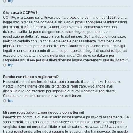
Top
Che cosa è COPPA?
COPPA, o la Legge sulla Privacy per la protezione dei minori del 1998, è una
legge statunitense che richiede ai siti web di poter raccogliere le informazioni
dei minori di età inferiore a 13 anni. Per avere tale consenso serve una
richiesta scritta da parte del genitore o tutore legale, permettendo la
registrazione delle informazioni scritte dal minore. Se hai dubbi o incertezze,
mettiti in contatto con un consulente legale per assistenza. Nota bene che
phpBB Limited e il proprietario di questa Board non possono fornire consigli
legali e non sono un punto di contatto per questioni legali di qualsiasi tipo, ad
eccezione di quanto indicato nella domanda “Chi devo contattare per
segnalare abusi e/o per questioni d’ordine legale concernenti questa Board?”.
Top
Perché non riesco a registrarmi?
È possibile che il gestore del sito abbia bannato il tuo indirizzo IP oppure
vietato il nome utente che stai tentando di registrare. Può anche aver
disabilitato le registrazioni per impedire ai nuovi visitatori di registrarsi.
Contatta un amministratore per avere assistenza.
Top
Mi sono registrato ma non riesco a connettermi!
Innanzitutto controlla di aver inserito nome utente e password esattamente. Se
sono corretti, allora possono esser successe un paio di cose: se il supporto
«registrazione minore» è abilitato e hai cliccato su
Ho meno di 13 anni
mentre
ti stavi registrando, allora devi seguire le istruzioni che hai ricevuto. Se questo