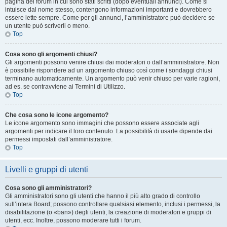
pagina del forum in cui sono stati scritti (dopo eventuali annunci). Come si
intuisce dal nome stesso, contengono informazioni importanti e dovrebbero
essere lette sempre. Come per gli annunci, l’amministratore può decidere se
un utente può scriverli o meno.
Top
Cosa sono gli argomenti chiusi?
Gli argomenti possono venire chiusi dai moderatori o dall’amministratore. Non
è possibile rispondere ad un argomento chiuso così come i sondaggi chiusi
terminano automaticamente. Un argomento può venir chiuso per varie ragioni,
ad es. se contravviene ai Termini di Utilizzo.
Top
Che cosa sono le icone argomento?
Le icone argomento sono immagini che possono essere associate agli
argomenti per indicare il loro contenuto. La possibilità di usarle dipende dai
permessi impostati dall’amministratore.
Top
Livelli e gruppi di utenti
Cosa sono gli amministratori?
Gli amministratori sono gli utenti che hanno il più alto grado di controllo
sull’intera Board; possono controllare qualsiasi elemento, inclusi i permessi, la
disabilitazione (o «ban») degli utenti, la creazione di moderatori e gruppi di
utenti, ecc. Inoltre, possono moderare tutti i forum.