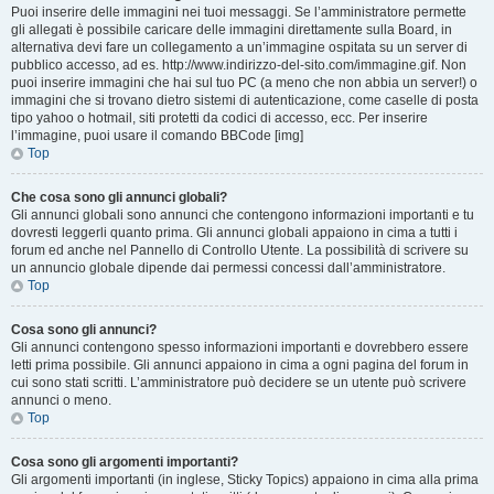
Puoi inserire delle immagini nei tuoi messaggi. Se l’amministratore permette
gli allegati è possibile caricare delle immagini direttamente sulla Board, in
alternativa devi fare un collegamento a un’immagine ospitata su un server di
pubblico accesso, ad es. http://www.indirizzo-del-sito.com/immagine.gif. Non
puoi inserire immagini che hai sul tuo PC (a meno che non abbia un server!) o
immagini che si trovano dietro sistemi di autenticazione, come caselle di posta
tipo yahoo o hotmail, siti protetti da codici di accesso, ecc. Per inserire
l’immagine, puoi usare il comando BBCode [img]
Top
Che cosa sono gli annunci globali?
Gli annunci globali sono annunci che contengono informazioni importanti e tu
dovresti leggerli quanto prima. Gli annunci globali appaiono in cima a tutti i
forum ed anche nel Pannello di Controllo Utente. La possibilità di scrivere su
un annuncio globale dipende dai permessi concessi dall’amministratore.
Top
Cosa sono gli annunci?
Gli annunci contengono spesso informazioni importanti e dovrebbero essere
letti prima possibile. Gli annunci appaiono in cima a ogni pagina del forum in
cui sono stati scritti. L’amministratore può decidere se un utente può scrivere
annunci o meno.
Top
Cosa sono gli argomenti importanti?
Gli argomenti importanti (in inglese, Sticky Topics) appaiono in cima alla prima