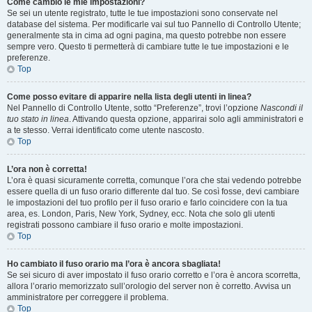
Come cambio le mie impostazioni?
Se sei un utente registrato, tutte le tue impostazioni sono conservate nel
database del sistema. Per modificarle vai sul tuo Pannello di Controllo Utente;
generalmente sta in cima ad ogni pagina, ma questo potrebbe non essere
sempre vero. Questo ti permetterà di cambiare tutte le tue impostazioni e le
preferenze.
Top
Come posso evitare di apparire nella lista degli utenti in linea?
Nel Pannello di Controllo Utente, sotto “Preferenze”, trovi l’opzione
Nascondi il
tuo stato in linea
. Attivando questa opzione, apparirai solo agli amministratori e
a te stesso. Verrai identificato come utente nascosto.
Top
L’ora non è corretta!
L’ora è quasi sicuramente corretta, comunque l’ora che stai vedendo potrebbe
essere quella di un fuso orario differente dal tuo. Se così fosse, devi cambiare
le impostazioni del tuo profilo per il fuso orario e farlo coincidere con la tua
area, es. London, Paris, New York, Sydney, ecc. Nota che solo gli utenti
registrati possono cambiare il fuso orario e molte impostazioni.
Top
Ho cambiato il fuso orario ma l’ora è ancora sbagliata!
Se sei sicuro di aver impostato il fuso orario corretto e l’ora è ancora scorretta,
allora l’orario memorizzato sull’orologio del server non è corretto. Avvisa un
amministratore per correggere il problema.
Top