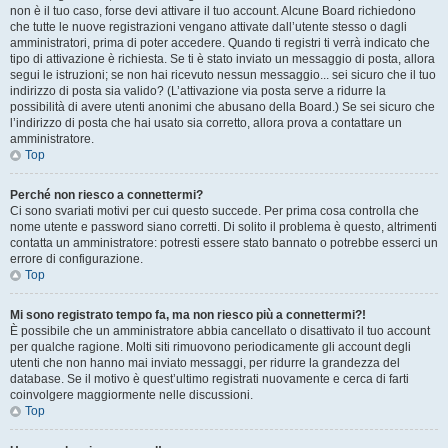
non è il tuo caso, forse devi attivare il tuo account. Alcune Board richiedono
che tutte le nuove registrazioni vengano attivate dall’utente stesso o dagli
amministratori, prima di poter accedere. Quando ti registri ti verrà indicato che
tipo di attivazione è richiesta. Se ti è stato inviato un messaggio di posta, allora
segui le istruzioni; se non hai ricevuto nessun messaggio... sei sicuro che il tuo
indirizzo di posta sia valido? (L’attivazione via posta serve a ridurre la
possibilità di avere utenti anonimi che abusano della Board.) Se sei sicuro che
l’indirizzo di posta che hai usato sia corretto, allora prova a contattare un
amministratore.
Top
Perché non riesco a connettermi?
Ci sono svariati motivi per cui questo succede. Per prima cosa controlla che
nome utente e password siano corretti. Di solito il problema è questo, altrimenti
contatta un amministratore: potresti essere stato bannato o potrebbe esserci un
errore di configurazione.
Top
Mi sono registrato tempo fa, ma non riesco più a connettermi?!
È possibile che un amministratore abbia cancellato o disattivato il tuo account
per qualche ragione. Molti siti rimuovono periodicamente gli account degli
utenti che non hanno mai inviato messaggi, per ridurre la grandezza del
database. Se il motivo è quest’ultimo registrati nuovamente e cerca di farti
coinvolgere maggiormente nelle discussioni.
Top