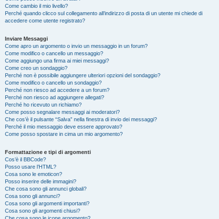
Come cambio il mio livello?
Perché quando clicco sul collegamento all’indirizzo di posta di un utente mi chiede di
accedere come utente registrato?
Inviare Messaggi
Come apro un argomento o invio un messaggio in un forum?
Come modifico o cancello un messaggio?
Come aggiungo una firma ai miei messaggi?
Come creo un sondaggio?
Perché non è possibile aggiungere ulteriori opzioni del sondaggio?
Come modifico o cancello un sondaggio?
Perché non riesco ad accedere a un forum?
Perché non riesco ad aggiungere allegati?
Perché ho ricevuto un richiamo?
Come posso segnalare messaggi ai moderatori?
Che cos’è il pulsante “Salva” nella finestra di invio dei messaggi?
Perché il mio messaggio deve essere approvato?
Come posso spostare in cima un mio argomento?
Formattazione e tipi di argomenti
Cos’è il BBCode?
Posso usare l’HTML?
Cosa sono le emoticon?
Posso inserire delle immagini?
Che cosa sono gli annunci globali?
Cosa sono gli annunci?
Cosa sono gli argomenti importanti?
Cosa sono gli argomenti chiusi?
Che cosa sono le icone argomento?