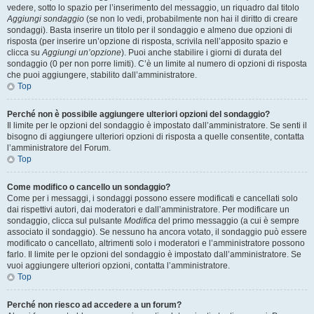
vedere, sotto lo spazio per l’inserimento del messaggio, un riquadro dal titolo
Aggiungi sondaggio
(se non lo vedi, probabilmente non hai il diritto di creare
sondaggi). Basta inserire un titolo per il sondaggio e almeno due opzioni di
risposta (per inserire un’opzione di risposta, scrivila nell’apposito spazio e
clicca su
Aggiungi un’opzione
). Puoi anche stabilire i giorni di durata del
sondaggio (0 per non porre limiti). C’è un limite al numero di opzioni di risposta
che puoi aggiungere, stabilito dall’amministratore.
Top
Perché non è possibile aggiungere ulteriori opzioni del sondaggio?
Il limite per le opzioni del sondaggio è impostato dall’amministratore. Se senti il
bisogno di aggiungere ulteriori opzioni di risposta a quelle consentite, contatta
l’amministratore del Forum.
Top
Come modifico o cancello un sondaggio?
Come per i messaggi, i sondaggi possono essere modificati e cancellati solo
dai rispettivi autori, dai moderatori e dall’amministratore. Per modificare un
sondaggio, clicca sul pulsante
Modifica
del primo messaggio (a cui è sempre
associato il sondaggio). Se nessuno ha ancora votato, il sondaggio può essere
modificato o cancellato, altrimenti solo i moderatori e l’amministratore possono
farlo. Il limite per le opzioni del sondaggio è impostato dall’amministratore. Se
vuoi aggiungere ulteriori opzioni, contatta l’amministratore.
Top
Perché non riesco ad accedere a un forum?