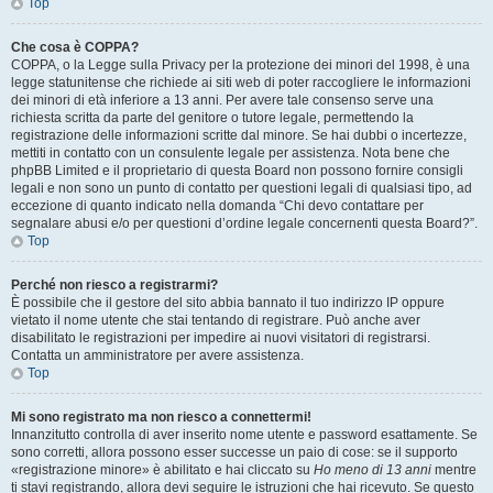
Top
Che cosa è COPPA?
COPPA, o la Legge sulla Privacy per la protezione dei minori del 1998, è una
legge statunitense che richiede ai siti web di poter raccogliere le informazioni
dei minori di età inferiore a 13 anni. Per avere tale consenso serve una
richiesta scritta da parte del genitore o tutore legale, permettendo la
registrazione delle informazioni scritte dal minore. Se hai dubbi o incertezze,
mettiti in contatto con un consulente legale per assistenza. Nota bene che
phpBB Limited e il proprietario di questa Board non possono fornire consigli
legali e non sono un punto di contatto per questioni legali di qualsiasi tipo, ad
eccezione di quanto indicato nella domanda “Chi devo contattare per
segnalare abusi e/o per questioni d’ordine legale concernenti questa Board?”.
Top
Perché non riesco a registrarmi?
È possibile che il gestore del sito abbia bannato il tuo indirizzo IP oppure
vietato il nome utente che stai tentando di registrare. Può anche aver
disabilitato le registrazioni per impedire ai nuovi visitatori di registrarsi.
Contatta un amministratore per avere assistenza.
Top
Mi sono registrato ma non riesco a connettermi!
Innanzitutto controlla di aver inserito nome utente e password esattamente. Se
sono corretti, allora possono esser successe un paio di cose: se il supporto
«registrazione minore» è abilitato e hai cliccato su
Ho meno di 13 anni
mentre
ti stavi registrando, allora devi seguire le istruzioni che hai ricevuto. Se questo