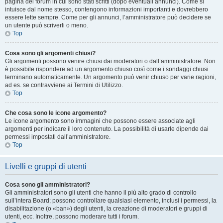
pagina del forum in cui sono stati scritti (dopo eventuali annunci). Come si
intuisce dal nome stesso, contengono informazioni importanti e dovrebbero
essere lette sempre. Come per gli annunci, l’amministratore può decidere se
un utente può scriverli o meno.
Top
Cosa sono gli argomenti chiusi?
Gli argomenti possono venire chiusi dai moderatori o dall’amministratore. Non
è possibile rispondere ad un argomento chiuso così come i sondaggi chiusi
terminano automaticamente. Un argomento può venir chiuso per varie ragioni,
ad es. se contravviene ai Termini di Utilizzo.
Top
Che cosa sono le icone argomento?
Le icone argomento sono immagini che possono essere associate agli
argomenti per indicare il loro contenuto. La possibilità di usarle dipende dai
permessi impostati dall’amministratore.
Top
Livelli e gruppi di utenti
Cosa sono gli amministratori?
Gli amministratori sono gli utenti che hanno il più alto grado di controllo
sull’intera Board; possono controllare qualsiasi elemento, inclusi i permessi, la
disabilitazione (o «ban») degli utenti, la creazione di moderatori e gruppi di
utenti, ecc. Inoltre, possono moderare tutti i forum.