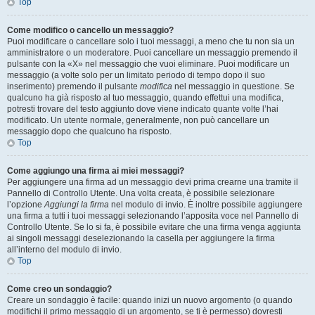
Top
Come modifico o cancello un messaggio?
Puoi modificare o cancellare solo i tuoi messaggi, a meno che tu non sia un
amministratore o un moderatore. Puoi cancellare un messaggio premendo il
pulsante con la «X» nel messaggio che vuoi eliminare. Puoi modificare un
messaggio (a volte solo per un limitato periodo di tempo dopo il suo
inserimento) premendo il pulsante
modifica
nel messaggio in questione. Se
qualcuno ha già risposto al tuo messaggio, quando effettui una modifica,
potresti trovare del testo aggiunto dove viene indicato quante volte l’hai
modificato. Un utente normale, generalmente, non può cancellare un
messaggio dopo che qualcuno ha risposto.
Top
Come aggiungo una firma ai miei messaggi?
Per aggiungere una firma ad un messaggio devi prima crearne una tramite il
Pannello di Controllo Utente. Una volta creata, è possibile selezionare
l’opzione
Aggiungi la firma
nel modulo di invio. È inoltre possibile aggiungere
una firma a tutti i tuoi messaggi selezionando l’apposita voce nel Pannello di
Controllo Utente. Se lo si fa, è possibile evitare che una firma venga aggiunta
ai singoli messaggi deselezionando la casella per aggiungere la firma
all’interno del modulo di invio.
Top
Come creo un sondaggio?
Creare un sondaggio è facile: quando inizi un nuovo argomento (o quando
modifichi il primo messaggio di un argomento, se ti è permesso) dovresti