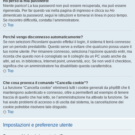
Ho perso la mia password!
Niente panico! La tua password non può essere recuperata, ma può essere
rigenerata. Per far questo vai nella pagina di ingresso e clicca su
Ho
dimenticato la password
, segui le istruzioni e tornerai in linea in poco tempo.
Se riscontro difficoltà, contatta l’amministratore.
Top
Perché vengo disconnesso automaticamente?
Se non selezioni
Ricordami
quando effettui il login, il sistema ti terrà connesso
per un periodo prestabilito. Questo serve a evitare che qualcuno possa usare il
tuo nome utente. Per rimanere connesso, seleziona l’opzione quando entri, ma
ricorda che questo non è consigliato se ti colleghi da un PC usato anche da
altri, ad es. in biblioteca, Internet point, università, ecc. Se non vedi il checkbox,
significa che un amministratore ha disabilitato questa caratteristica.
Top
Che cosa provoca il comando “Cancella cookie”?
La funzione “Cancella cookie” eliminerà tutti i cookie generati da phpBB che ti
mantengono autenticato e connesso, oltre a permetterti ad esempio di tenere
traccia di quello che hai letto, se l’amministrazione ha attivato la funzione. Se
hai avuto problemi di accesso o di uscita dal sistema, la cancellazione dei
cookie potrebbe risolvere tale disguido.
Top
Impostazioni e preferenze utente