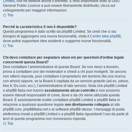
Limited
, che ne detiene anche il brevetto. È reso disponibile sotto la GNU
General Public Licence e può essere liberamente distribuito; clicca sul
collegamento per maggiori informazioni.
Top
Perché la caratteristica X non è disponibile?
Questo programma è stato scritto da phpBB Limited. Se credi che ci sia
bisogno di aggiungere una nuova funzionalità, visita il
Centro Idee phpBB
,
dove potrai supportare idee esistenti o suggerire nuove funzionalità.
Top
Chi devo contattare per segnalare abusi e/o per questioni d’ordine legale
concernenti questa Board?
Devi contattare l’amministratore di questa Board. Se non riesci a trovarlo,
prova a contattare uno dei moderatori e chiedi a chi puoi rivolgerti. Se ancora
non ottieni risposta, puoi contattare il proprietario del dominio (fai una ricerca
con
whois
) oppure, se la Board è ospitata da un servizio gratuito (ad es. yahoo,
free.fr, f2s.com, ecc.), l’amministratore di tale servizio. Nota che phpBB Limited
e phpBB Italia non hanno
assolutamente alcun controllo
e non possono
essere ritenuti responsabili di come, dove e da chi viene utilizzata questa
Board. È assolutamente inutile contattare phpBB Limited o phpBB Italia in
relazione a qualsiasi questione legale
non direttamente collegata
al sito
phpBB.com, phpBBItalia.net o al software phpBB stesso. I messaggi di posta
elettronica inviati a phpBB Limited o a phpBB Italia riguardanti l’uso da parte di
terzi di questo programma non riceveranno risposta.
Top