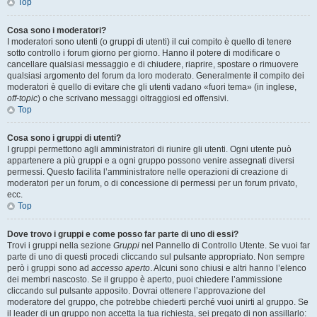
Top
Cosa sono i moderatori?
I moderatori sono utenti (o gruppi di utenti) il cui compito è quello di tenere
sotto controllo i forum giorno per giorno. Hanno il potere di modificare o
cancellare qualsiasi messaggio e di chiudere, riaprire, spostare o rimuovere
qualsiasi argomento del forum da loro moderato. Generalmente il compito dei
moderatori è quello di evitare che gli utenti vadano «fuori tema» (in inglese,
off-topic
) o che scrivano messaggi oltraggiosi ed offensivi.
Top
Cosa sono i gruppi di utenti?
I gruppi permettono agli amministratori di riunire gli utenti. Ogni utente può
appartenere a più gruppi e a ogni gruppo possono venire assegnati diversi
permessi. Questo facilita l’amministratore nelle operazioni di creazione di
moderatori per un forum, o di concessione di permessi per un forum privato,
ecc.
Top
Dove trovo i gruppi e come posso far parte di uno di essi?
Trovi i gruppi nella sezione
Gruppi
nel Pannello di Controllo Utente. Se vuoi far
parte di uno di questi procedi cliccando sul pulsante appropriato. Non sempre
però i gruppi sono ad
accesso aperto
. Alcuni sono chiusi e altri hanno l’elenco
dei membri nascosto. Se il gruppo è aperto, puoi chiedere l’ammissione
cliccando sul pulsante apposito. Dovrai ottenere l’approvazione del
moderatore del gruppo, che potrebbe chiederti perché vuoi unirti al gruppo. Se
il leader di un gruppo non accetta la tua richiesta, sei pregato di non assillarlo: