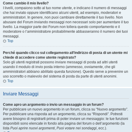
Come cambio il mio livello?
I livelli, compaiono sotto al tuo nome utente, e indicano il numero di messaggi
che hai inviato oppure identificano alcuni utenti, ad esempio, moderatori e
amministratori. In genere, non puoi cambiare direttamente il tuo livello. Non
abusare del Forum inviando messaggi non necessari solo per aumentare il tuo
livello. La maggior parte dei Forum non tollera questo comportamento e il
moderatore o l’amministratore probabilmente abbasseranno il numero dei tuoi
messaggi.
Top
Perché quando clicco sul collegamento all’indirizzo di posta di un utente mi
chiede di accedere come utente registrato?
Solo gli utenti registrati possono inviare messaggi di posta ad altri utenti
usando il modulo di invio posta interno (ammesso, ovviamente, che gli
amministratori abbiano abilitato questa funzione). Questo serve a prevenire un
uso scorretto o malevolo del sistema di posta da parte di utenti anonimi.
Top
Inviare Messaggi
Come apro un argomento o invio un messaggio in un forum?
Per pubblicare un nuovo argomento in un forum, clicca su “Nuovo argomento”.
Per pubblicare una risposta ad un argomento, clicca su “Rispondi”. Potresti
avere bisogno di registrarti prima di poter inviare un messaggio: le tue funzioni
disponibili sono elencate in fondo alla pagina del forum o dell’argomento (la
lista
Puoi aprire nuovi argomenti
,
Puoi votare nei sondaggi
, ecc.).