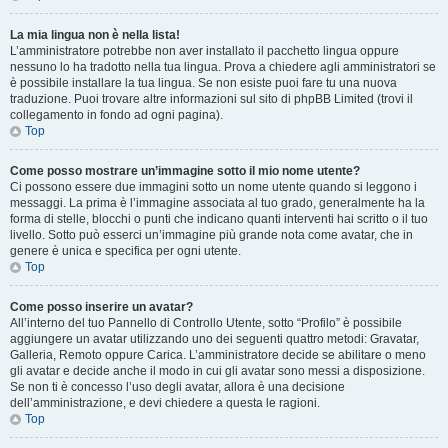
La mia lingua non è nella lista!
L’amministratore potrebbe non aver installato il pacchetto lingua oppure
nessuno lo ha tradotto nella tua lingua. Prova a chiedere agli amministratori se
è possibile installare la tua lingua. Se non esiste puoi fare tu una nuova
traduzione. Puoi trovare altre informazioni sul sito di phpBB Limited (trovi il
collegamento in fondo ad ogni pagina).
Top
Come posso mostrare un’immagine sotto il mio nome utente?
Ci possono essere due immagini sotto un nome utente quando si leggono i
messaggi. La prima è l’immagine associata al tuo grado, generalmente ha la
forma di stelle, blocchi o punti che indicano quanti interventi hai scritto o il tuo
livello. Sotto può esserci un’immagine più grande nota come avatar, che in
genere è unica e specifica per ogni utente.
Top
Come posso inserire un avatar?
All’interno del tuo Pannello di Controllo Utente, sotto “Profilo” è possibile
aggiungere un avatar utilizzando uno dei seguenti quattro metodi: Gravatar,
Galleria, Remoto oppure Carica. L’amministratore decide se abilitare o meno
gli avatar e decide anche il modo in cui gli avatar sono messi a disposizione.
Se non ti è concesso l’uso degli avatar, allora è una decisione
dell’amministrazione, e devi chiedere a questa le ragioni.
Top