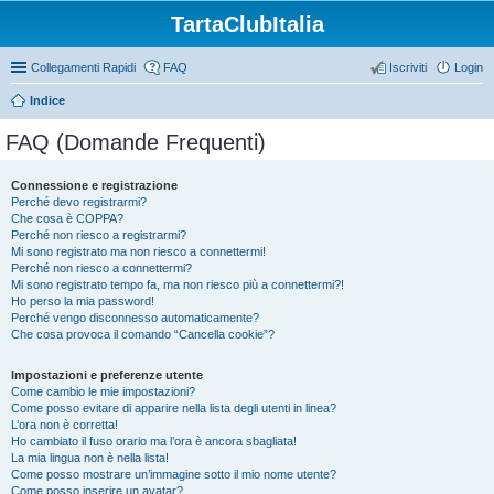
TartaClubItalia
Collegamenti Rapidi
FAQ
Iscriviti
Login
Indice
FAQ (Domande Frequenti)
Connessione e registrazione
Perché devo registrarmi?
Che cosa è COPPA?
Perché non riesco a registrarmi?
Mi sono registrato ma non riesco a connettermi!
Perché non riesco a connettermi?
Mi sono registrato tempo fa, ma non riesco più a connettermi?!
Ho perso la mia password!
Perché vengo disconnesso automaticamente?
Che cosa provoca il comando “Cancella cookie”?
Impostazioni e preferenze utente
Come cambio le mie impostazioni?
Come posso evitare di apparire nella lista degli utenti in linea?
L’ora non è corretta!
Ho cambiato il fuso orario ma l’ora è ancora sbagliata!
La mia lingua non è nella lista!
Come posso mostrare un’immagine sotto il mio nome utente?
Come posso inserire un avatar?