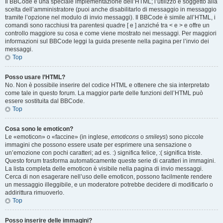
Il BBCode è una speciale implementazione dell’HTML; l’utilizzo è soggetto alla
scelta dell’amministratore (puoi anche disabilitarlo di messaggio in messaggio
tramite l’opzione nel modulo di invio messaggi). Il BBCode è simile all’HTML, i
comandi sono racchiusi tra parentesi quadre [ e ] anziché tra < e > e offre un
controllo maggiore su cosa e come viene mostrato nei messaggi. Per maggiori
informazioni sul BBCode leggi la guida presente nella pagina per l’invio dei
messaggi.
Top
Posso usare l’HTML?
No. Non è possibile inserire del codice HTML e ottenere che sia interpretato
come tale in questo forum. La maggior parte delle funzioni dell’HTML può
essere sostituita dal BBCode.
Top
Cosa sono le emoticon?
Le «emoticon» o «faccine» (in inglese,
emoticons
o
smileys
) sono piccole
immagini che possono essere usate per esprimere una sensazione o
un’emozione con pochi caratteri; ad es. :) significa felice, :( significa triste.
Questo forum trasforma automaticamente queste serie di caratteri in immagini.
La lista completa delle emoticon è visibile nella pagina di invio messaggi.
Cerca di non esagerare nell’uso delle emoticon, possono facilmente rendere
un messaggio illeggibile, e un moderatore potrebbe decidere di modificarlo o
addirittura rimuoverlo.
Top
Posso inserire delle immagini?