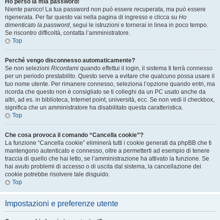
Ho perso la mia password!
Niente panico! La tua password non può essere recuperata, ma può essere
rigenerata. Per far questo vai nella pagina di ingresso e clicca su
Ho
dimenticato la password
, segui le istruzioni e tornerai in linea in poco tempo.
Se riscontro difficoltà, contatta l’amministratore.
Top
Perché vengo disconnesso automaticamente?
Se non selezioni
Ricordami
quando effettui il login, il sistema ti terrà connesso
per un periodo prestabilito. Questo serve a evitare che qualcuno possa usare il
tuo nome utente. Per rimanere connesso, seleziona l’opzione quando entri, ma
ricorda che questo non è consigliato se ti colleghi da un PC usato anche da
altri, ad es. in biblioteca, Internet point, università, ecc. Se non vedi il checkbox,
significa che un amministratore ha disabilitato questa caratteristica.
Top
Che cosa provoca il comando “Cancella cookie”?
La funzione “Cancella cookie” eliminerà tutti i cookie generati da phpBB che ti
mantengono autenticato e connesso, oltre a permetterti ad esempio di tenere
traccia di quello che hai letto, se l’amministrazione ha attivato la funzione. Se
hai avuto problemi di accesso o di uscita dal sistema, la cancellazione dei
cookie potrebbe risolvere tale disguido.
Top
Impostazioni e preferenze utente