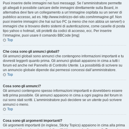
Puoi inserire delle immagini nei tuoi messaggi. Se l’amministratore permette
gli allegati è possibile caricare delle immagini direttamente sulla Board, in
alternativa devi fare un collegamento a un’immagine ospitata su un server di
pubblico accesso, ad es. http://www.indirizzo-del-sito.com/immagine.gif. Non
puoi inserire immagini che hai sul tuo PC (a meno che non abbia un server!) o
immagini che si trovano dietro sistemi di autenticazione, come caselle di posta
tipo yahoo o hotmail, siti protetti da codici di accesso, ecc. Per inserire
l’immagine, puoi usare il comando BBCode [img]
Top
Che cosa sono gli annunci globali?
Gli annunci globali sono annunci che contengono informazioni importanti e tu
dovresti leggerli quanto prima. Gli annunci globali appaiono in cima a tutti i
forum ed anche nel Pannello di Controllo Utente. La possibilità di scrivere su
un annuncio globale dipende dai permessi concessi dall’amministratore.
Top
Cosa sono gli annunci?
Gli annunci contengono spesso informazioni importanti e dovrebbero essere
letti prima possibile. Gli annunci appaiono in cima a ogni pagina del forum in
cui sono stati scritti. L’amministratore può decidere se un utente può scrivere
annunci o meno.
Top
Cosa sono gli argomenti importanti?
Gli argomenti importanti (in inglese, Sticky Topics) appaiono in cima alla prima