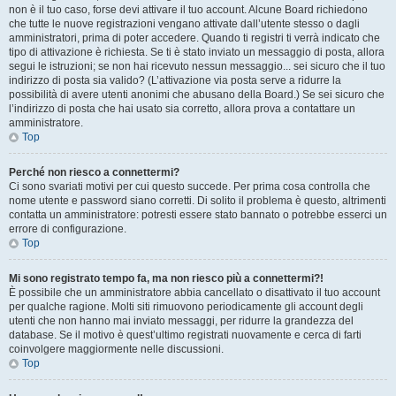
non è il tuo caso, forse devi attivare il tuo account. Alcune Board richiedono
che tutte le nuove registrazioni vengano attivate dall’utente stesso o dagli
amministratori, prima di poter accedere. Quando ti registri ti verrà indicato che
tipo di attivazione è richiesta. Se ti è stato inviato un messaggio di posta, allora
segui le istruzioni; se non hai ricevuto nessun messaggio... sei sicuro che il tuo
indirizzo di posta sia valido? (L’attivazione via posta serve a ridurre la
possibilità di avere utenti anonimi che abusano della Board.) Se sei sicuro che
l’indirizzo di posta che hai usato sia corretto, allora prova a contattare un
amministratore.
Top
Perché non riesco a connettermi?
Ci sono svariati motivi per cui questo succede. Per prima cosa controlla che
nome utente e password siano corretti. Di solito il problema è questo, altrimenti
contatta un amministratore: potresti essere stato bannato o potrebbe esserci un
errore di configurazione.
Top
Mi sono registrato tempo fa, ma non riesco più a connettermi?!
È possibile che un amministratore abbia cancellato o disattivato il tuo account
per qualche ragione. Molti siti rimuovono periodicamente gli account degli
utenti che non hanno mai inviato messaggi, per ridurre la grandezza del
database. Se il motivo è quest’ultimo registrati nuovamente e cerca di farti
coinvolgere maggiormente nelle discussioni.
Top