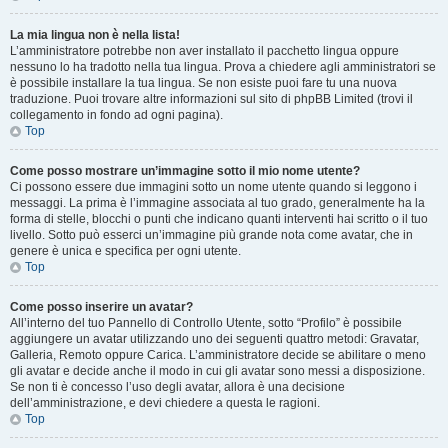
La mia lingua non è nella lista!
L’amministratore potrebbe non aver installato il pacchetto lingua oppure
nessuno lo ha tradotto nella tua lingua. Prova a chiedere agli amministratori se
è possibile installare la tua lingua. Se non esiste puoi fare tu una nuova
traduzione. Puoi trovare altre informazioni sul sito di phpBB Limited (trovi il
collegamento in fondo ad ogni pagina).
Top
Come posso mostrare un’immagine sotto il mio nome utente?
Ci possono essere due immagini sotto un nome utente quando si leggono i
messaggi. La prima è l’immagine associata al tuo grado, generalmente ha la
forma di stelle, blocchi o punti che indicano quanti interventi hai scritto o il tuo
livello. Sotto può esserci un’immagine più grande nota come avatar, che in
genere è unica e specifica per ogni utente.
Top
Come posso inserire un avatar?
All’interno del tuo Pannello di Controllo Utente, sotto “Profilo” è possibile
aggiungere un avatar utilizzando uno dei seguenti quattro metodi: Gravatar,
Galleria, Remoto oppure Carica. L’amministratore decide se abilitare o meno
gli avatar e decide anche il modo in cui gli avatar sono messi a disposizione.
Se non ti è concesso l’uso degli avatar, allora è una decisione
dell’amministrazione, e devi chiedere a questa le ragioni.
Top