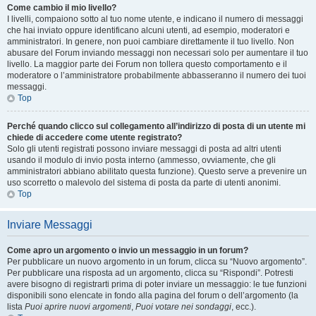
Come cambio il mio livello?
I livelli, compaiono sotto al tuo nome utente, e indicano il numero di messaggi
che hai inviato oppure identificano alcuni utenti, ad esempio, moderatori e
amministratori. In genere, non puoi cambiare direttamente il tuo livello. Non
abusare del Forum inviando messaggi non necessari solo per aumentare il tuo
livello. La maggior parte dei Forum non tollera questo comportamento e il
moderatore o l’amministratore probabilmente abbasseranno il numero dei tuoi
messaggi.
Top
Perché quando clicco sul collegamento all’indirizzo di posta di un utente mi
chiede di accedere come utente registrato?
Solo gli utenti registrati possono inviare messaggi di posta ad altri utenti
usando il modulo di invio posta interno (ammesso, ovviamente, che gli
amministratori abbiano abilitato questa funzione). Questo serve a prevenire un
uso scorretto o malevolo del sistema di posta da parte di utenti anonimi.
Top
Inviare Messaggi
Come apro un argomento o invio un messaggio in un forum?
Per pubblicare un nuovo argomento in un forum, clicca su “Nuovo argomento”.
Per pubblicare una risposta ad un argomento, clicca su “Rispondi”. Potresti
avere bisogno di registrarti prima di poter inviare un messaggio: le tue funzioni
disponibili sono elencate in fondo alla pagina del forum o dell’argomento (la
lista
Puoi aprire nuovi argomenti
,
Puoi votare nei sondaggi
, ecc.).