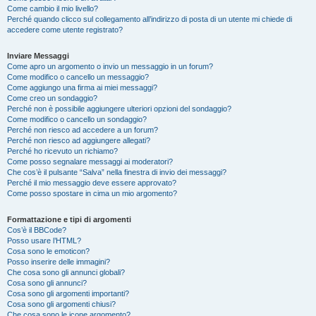
Come cambio il mio livello?
Perché quando clicco sul collegamento all’indirizzo di posta di un utente mi chiede di
accedere come utente registrato?
Inviare Messaggi
Come apro un argomento o invio un messaggio in un forum?
Come modifico o cancello un messaggio?
Come aggiungo una firma ai miei messaggi?
Come creo un sondaggio?
Perché non è possibile aggiungere ulteriori opzioni del sondaggio?
Come modifico o cancello un sondaggio?
Perché non riesco ad accedere a un forum?
Perché non riesco ad aggiungere allegati?
Perché ho ricevuto un richiamo?
Come posso segnalare messaggi ai moderatori?
Che cos’è il pulsante “Salva” nella finestra di invio dei messaggi?
Perché il mio messaggio deve essere approvato?
Come posso spostare in cima un mio argomento?
Formattazione e tipi di argomenti
Cos’è il BBCode?
Posso usare l’HTML?
Cosa sono le emoticon?
Posso inserire delle immagini?
Che cosa sono gli annunci globali?
Cosa sono gli annunci?
Cosa sono gli argomenti importanti?
Cosa sono gli argomenti chiusi?
Che cosa sono le icone argomento?