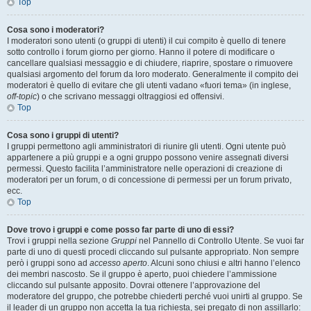
Top
Cosa sono i moderatori?
I moderatori sono utenti (o gruppi di utenti) il cui compito è quello di tenere
sotto controllo i forum giorno per giorno. Hanno il potere di modificare o
cancellare qualsiasi messaggio e di chiudere, riaprire, spostare o rimuovere
qualsiasi argomento del forum da loro moderato. Generalmente il compito dei
moderatori è quello di evitare che gli utenti vadano «fuori tema» (in inglese,
off-topic
) o che scrivano messaggi oltraggiosi ed offensivi.
Top
Cosa sono i gruppi di utenti?
I gruppi permettono agli amministratori di riunire gli utenti. Ogni utente può
appartenere a più gruppi e a ogni gruppo possono venire assegnati diversi
permessi. Questo facilita l’amministratore nelle operazioni di creazione di
moderatori per un forum, o di concessione di permessi per un forum privato,
ecc.
Top
Dove trovo i gruppi e come posso far parte di uno di essi?
Trovi i gruppi nella sezione
Gruppi
nel Pannello di Controllo Utente. Se vuoi far
parte di uno di questi procedi cliccando sul pulsante appropriato. Non sempre
però i gruppi sono ad
accesso aperto
. Alcuni sono chiusi e altri hanno l’elenco
dei membri nascosto. Se il gruppo è aperto, puoi chiedere l’ammissione
cliccando sul pulsante apposito. Dovrai ottenere l’approvazione del
moderatore del gruppo, che potrebbe chiederti perché vuoi unirti al gruppo. Se
il leader di un gruppo non accetta la tua richiesta, sei pregato di non assillarlo: