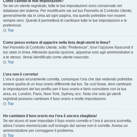
Come cambio le mie impostazioni?
Se sei un utente registrato, tutte le tue impostazioni sono conservate nel
database del sistema. Per modificarle vai sul tuo Pannello di Controllo Utente;
generalmente sta in cima ad ogni pagina, ma questo potrebbe non essere
sempre vero. Questo ti permetterà di cambiare tutte le tue impostazioni e le
preferenze.
Top
Come posso evitare di apparire nella lista degli utenti in linea?
Nel Pannello di Controllo Utente, sotto “Preferenze”, trovi l’opzione
Nascondi il
tuo stato in linea
. Attivando questa opzione, apparirai solo agli amministratori e
a te stesso. Verrai identificato come utente nascosto.
Top
L’ora non è corretta!
L’ora è quasi sicuramente corretta, comunque l’ora che stai vedendo potrebbe
essere quella di un fuso orario differente dal tuo. Se così fosse, devi cambiare
le impostazioni del tuo profilo per il fuso orario e farlo coincidere con la tua
area, es. London, Paris, New York, Sydney, ecc. Nota che solo gli utenti
registrati possono cambiare il fuso orario e molte impostazioni.
Top
Ho cambiato il fuso orario ma l’ora è ancora sbagliata!
Se sei sicuro di aver impostato il fuso orario corretto e l’ora è ancora scorretta,
allora l’orario memorizzato sull’orologio del server non è corretto. Avvisa un
amministratore per correggere il problema.
Top