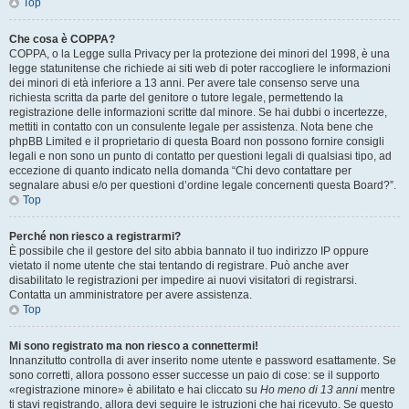
Top
Che cosa è COPPA?
COPPA, o la Legge sulla Privacy per la protezione dei minori del 1998, è una
legge statunitense che richiede ai siti web di poter raccogliere le informazioni
dei minori di età inferiore a 13 anni. Per avere tale consenso serve una
richiesta scritta da parte del genitore o tutore legale, permettendo la
registrazione delle informazioni scritte dal minore. Se hai dubbi o incertezze,
mettiti in contatto con un consulente legale per assistenza. Nota bene che
phpBB Limited e il proprietario di questa Board non possono fornire consigli
legali e non sono un punto di contatto per questioni legali di qualsiasi tipo, ad
eccezione di quanto indicato nella domanda “Chi devo contattare per
segnalare abusi e/o per questioni d’ordine legale concernenti questa Board?”.
Top
Perché non riesco a registrarmi?
È possibile che il gestore del sito abbia bannato il tuo indirizzo IP oppure
vietato il nome utente che stai tentando di registrare. Può anche aver
disabilitato le registrazioni per impedire ai nuovi visitatori di registrarsi.
Contatta un amministratore per avere assistenza.
Top
Mi sono registrato ma non riesco a connettermi!
Innanzitutto controlla di aver inserito nome utente e password esattamente. Se
sono corretti, allora possono esser successe un paio di cose: se il supporto
«registrazione minore» è abilitato e hai cliccato su
Ho meno di 13 anni
mentre
ti stavi registrando, allora devi seguire le istruzioni che hai ricevuto. Se questo