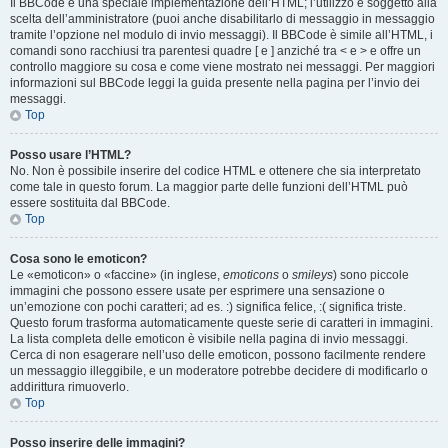
Il BBCode è una speciale implementazione dell’HTML; l’utilizzo è soggetto alla
scelta dell’amministratore (puoi anche disabilitarlo di messaggio in messaggio
tramite l’opzione nel modulo di invio messaggi). Il BBCode è simile all’HTML, i
comandi sono racchiusi tra parentesi quadre [ e ] anziché tra < e > e offre un
controllo maggiore su cosa e come viene mostrato nei messaggi. Per maggiori
informazioni sul BBCode leggi la guida presente nella pagina per l’invio dei
messaggi.
Top
Posso usare l’HTML?
No. Non è possibile inserire del codice HTML e ottenere che sia interpretato
come tale in questo forum. La maggior parte delle funzioni dell’HTML può
essere sostituita dal BBCode.
Top
Cosa sono le emoticon?
Le «emoticon» o «faccine» (in inglese,
emoticons
o
smileys
) sono piccole
immagini che possono essere usate per esprimere una sensazione o
un’emozione con pochi caratteri; ad es. :) significa felice, :( significa triste.
Questo forum trasforma automaticamente queste serie di caratteri in immagini.
La lista completa delle emoticon è visibile nella pagina di invio messaggi.
Cerca di non esagerare nell’uso delle emoticon, possono facilmente rendere
un messaggio illeggibile, e un moderatore potrebbe decidere di modificarlo o
addirittura rimuoverlo.
Top
Posso inserire delle immagini?