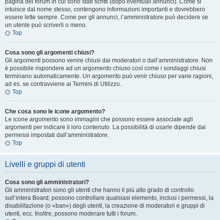
pagina del forum in cui sono stati scritti (dopo eventuali annunci). Come si
intuisce dal nome stesso, contengono informazioni importanti e dovrebbero
essere lette sempre. Come per gli annunci, l’amministratore può decidere se
un utente può scriverli o meno.
Top
Cosa sono gli argomenti chiusi?
Gli argomenti possono venire chiusi dai moderatori o dall’amministratore. Non
è possibile rispondere ad un argomento chiuso così come i sondaggi chiusi
terminano automaticamente. Un argomento può venir chiuso per varie ragioni,
ad es. se contravviene ai Termini di Utilizzo.
Top
Che cosa sono le icone argomento?
Le icone argomento sono immagini che possono essere associate agli
argomenti per indicare il loro contenuto. La possibilità di usarle dipende dai
permessi impostati dall’amministratore.
Top
Livelli e gruppi di utenti
Cosa sono gli amministratori?
Gli amministratori sono gli utenti che hanno il più alto grado di controllo
sull’intera Board; possono controllare qualsiasi elemento, inclusi i permessi, la
disabilitazione (o «ban») degli utenti, la creazione di moderatori e gruppi di
utenti, ecc. Inoltre, possono moderare tutti i forum.