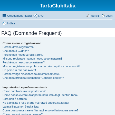
TartaClubItalia
Collegamenti Rapidi
FAQ
Iscriviti
Login
Indice
FAQ (Domande Frequenti)
Connessione e registrazione
Perché devo registrarmi?
Che cosa è COPPA?
Perché non riesco a registrarmi?
Mi sono registrato ma non riesco a connettermi!
Perché non riesco a connettermi?
Mi sono registrato tempo fa, ma non riesco più a connettermi?!
Ho perso la mia password!
Perché vengo disconnesso automaticamente?
Che cosa provoca il comando “Cancella cookie”?
Impostazioni e preferenze utente
Come cambio le mie impostazioni?
Come posso evitare di apparire nella lista degli utenti in linea?
L’ora non è corretta!
Ho cambiato il fuso orario ma l’ora è ancora sbagliata!
La mia lingua non è nella lista!
Come posso mostrare un’immagine sotto il mio nome utente?
Come posso inserire un avatar?