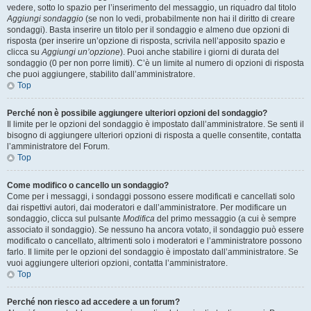
vedere, sotto lo spazio per l’inserimento del messaggio, un riquadro dal titolo
Aggiungi sondaggio
(se non lo vedi, probabilmente non hai il diritto di creare
sondaggi). Basta inserire un titolo per il sondaggio e almeno due opzioni di
risposta (per inserire un’opzione di risposta, scrivila nell’apposito spazio e
clicca su
Aggiungi un’opzione
). Puoi anche stabilire i giorni di durata del
sondaggio (0 per non porre limiti). C’è un limite al numero di opzioni di risposta
che puoi aggiungere, stabilito dall’amministratore.
Top
Perché non è possibile aggiungere ulteriori opzioni del sondaggio?
Il limite per le opzioni del sondaggio è impostato dall’amministratore. Se senti il
bisogno di aggiungere ulteriori opzioni di risposta a quelle consentite, contatta
l’amministratore del Forum.
Top
Come modifico o cancello un sondaggio?
Come per i messaggi, i sondaggi possono essere modificati e cancellati solo
dai rispettivi autori, dai moderatori e dall’amministratore. Per modificare un
sondaggio, clicca sul pulsante
Modifica
del primo messaggio (a cui è sempre
associato il sondaggio). Se nessuno ha ancora votato, il sondaggio può essere
modificato o cancellato, altrimenti solo i moderatori e l’amministratore possono
farlo. Il limite per le opzioni del sondaggio è impostato dall’amministratore. Se
vuoi aggiungere ulteriori opzioni, contatta l’amministratore.
Top
Perché non riesco ad accedere a un forum?