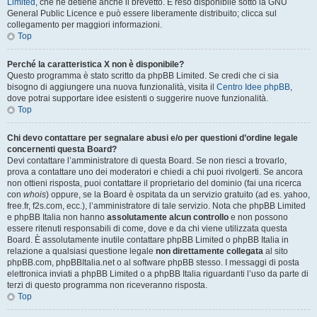
Limited
, che ne detiene anche il brevetto. È reso disponibile sotto la GNU
General Public Licence e può essere liberamente distribuito; clicca sul
collegamento per maggiori informazioni.
Top
Perché la caratteristica X non è disponibile?
Questo programma è stato scritto da phpBB Limited. Se credi che ci sia
bisogno di aggiungere una nuova funzionalità, visita il
Centro Idee phpBB
,
dove potrai supportare idee esistenti o suggerire nuove funzionalità.
Top
Chi devo contattare per segnalare abusi e/o per questioni d’ordine legale
concernenti questa Board?
Devi contattare l’amministratore di questa Board. Se non riesci a trovarlo,
prova a contattare uno dei moderatori e chiedi a chi puoi rivolgerti. Se ancora
non ottieni risposta, puoi contattare il proprietario del dominio (fai una ricerca
con
whois
) oppure, se la Board è ospitata da un servizio gratuito (ad es. yahoo,
free.fr, f2s.com, ecc.), l’amministratore di tale servizio. Nota che phpBB Limited
e phpBB Italia non hanno
assolutamente alcun controllo
e non possono
essere ritenuti responsabili di come, dove e da chi viene utilizzata questa
Board. È assolutamente inutile contattare phpBB Limited o phpBB Italia in
relazione a qualsiasi questione legale
non direttamente collegata
al sito
phpBB.com, phpBBItalia.net o al software phpBB stesso. I messaggi di posta
elettronica inviati a phpBB Limited o a phpBB Italia riguardanti l’uso da parte di
terzi di questo programma non riceveranno risposta.
Top