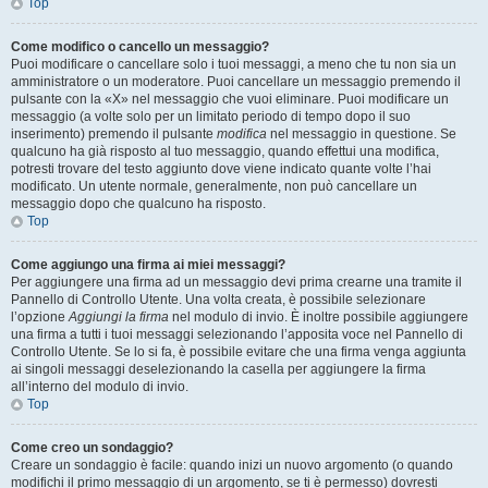
Top
Come modifico o cancello un messaggio?
Puoi modificare o cancellare solo i tuoi messaggi, a meno che tu non sia un
amministratore o un moderatore. Puoi cancellare un messaggio premendo il
pulsante con la «X» nel messaggio che vuoi eliminare. Puoi modificare un
messaggio (a volte solo per un limitato periodo di tempo dopo il suo
inserimento) premendo il pulsante
modifica
nel messaggio in questione. Se
qualcuno ha già risposto al tuo messaggio, quando effettui una modifica,
potresti trovare del testo aggiunto dove viene indicato quante volte l’hai
modificato. Un utente normale, generalmente, non può cancellare un
messaggio dopo che qualcuno ha risposto.
Top
Come aggiungo una firma ai miei messaggi?
Per aggiungere una firma ad un messaggio devi prima crearne una tramite il
Pannello di Controllo Utente. Una volta creata, è possibile selezionare
l’opzione
Aggiungi la firma
nel modulo di invio. È inoltre possibile aggiungere
una firma a tutti i tuoi messaggi selezionando l’apposita voce nel Pannello di
Controllo Utente. Se lo si fa, è possibile evitare che una firma venga aggiunta
ai singoli messaggi deselezionando la casella per aggiungere la firma
all’interno del modulo di invio.
Top
Come creo un sondaggio?
Creare un sondaggio è facile: quando inizi un nuovo argomento (o quando
modifichi il primo messaggio di un argomento, se ti è permesso) dovresti