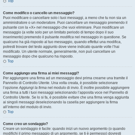
Top
Come modifico o cancello un messaggio?
Puoi modificare o cancellare solo i tuoi messaggi, a meno che tu non sia un
amministratore o un moderatore. Puoi cancellare un messaggio premendo il
pulsante con la «X» nel messaggio che vuoi eliminare. Puoi modificare un
messaggio (a volte solo per un limitato periodo di tempo dopo il suo
inserimento) premendo il pulsante
modifica
nel messaggio in questione. Se
qualcuno ha già risposto al tuo messaggio, quando effettui una modifica,
potresti trovare del testo aggiunto dove viene indicato quante volte l’hai
modificato. Un utente normale, generalmente, non può cancellare un
messaggio dopo che qualcuno ha risposto.
Top
Come aggiungo una firma ai miei messaggi?
Per aggiungere una firma ad un messaggio devi prima crearne una tramite il
Pannello di Controllo Utente. Una volta creata, è possibile selezionare
l’opzione
Aggiungi la firma
nel modulo di invio. È inoltre possibile aggiungere
una firma a tutti i tuoi messaggi selezionando l’apposita voce nel Pannello di
Controllo Utente. Se lo si fa, è possibile evitare che una firma venga aggiunta
ai singoli messaggi deselezionando la casella per aggiungere la firma
all’interno del modulo di invio.
Top
Come creo un sondaggio?
Creare un sondaggio è facile: quando inizi un nuovo argomento (o quando
modifichi il primo messaggio di un argomento, se ti è permesso) dovresti