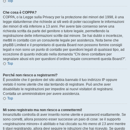
Top
Che cosa è COPPA?
COPPA, o la Legge sulla Privacy per la protezione dei minori del 1998, è una
legge statunitense che richiede ai siti web di poter raccogliere le informazioni
dei minori di età inferiore a 13 anni. Per avere tale consenso serve una
richiesta scritta da parte del genitore o tutore legale, permettendo la
registrazione delle informazioni scritte dal minore. Se hai dubbi o incertezze,
mettiti in contatto con un consulente legale per assistenza. Nota bene che
phpBB Limited e il proprietario di questa Board non possono fornire consigli
legali e non sono un punto di contatto per questioni legali di qualsiasi tipo, ad
eccezione di quanto indicato nella domanda “Chi devo contattare per
segnalare abusi e/o per questioni d’ordine legale concernenti questa Board?”.
Top
Perché non riesco a registrarmi?
È possibile che il gestore del sito abbia bannato il tuo indirizzo IP oppure
vietato il nome utente che stai tentando di registrare. Può anche aver
disabilitato le registrazioni per impedire ai nuovi visitatori di registrarsi.
Contatta un amministratore per avere assistenza.
Top
Mi sono registrato ma non riesco a connettermi!
Innanzitutto controlla di aver inserito nome utente e password esattamente. Se
sono corretti, allora possono esser successe un paio di cose: se il supporto
«registrazione minore» è abilitato e hai cliccato su
Ho meno di 13 anni
mentre
ti stavi registrando, allora devi seguire le istruzioni che hai ricevuto. Se questo