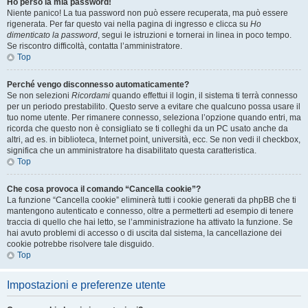
Ho perso la mia password!
Niente panico! La tua password non può essere recuperata, ma può essere
rigenerata. Per far questo vai nella pagina di ingresso e clicca su
Ho
dimenticato la password
, segui le istruzioni e tornerai in linea in poco tempo.
Se riscontro difficoltà, contatta l’amministratore.
Top
Perché vengo disconnesso automaticamente?
Se non selezioni
Ricordami
quando effettui il login, il sistema ti terrà connesso
per un periodo prestabilito. Questo serve a evitare che qualcuno possa usare il
tuo nome utente. Per rimanere connesso, seleziona l’opzione quando entri, ma
ricorda che questo non è consigliato se ti colleghi da un PC usato anche da
altri, ad es. in biblioteca, Internet point, università, ecc. Se non vedi il checkbox,
significa che un amministratore ha disabilitato questa caratteristica.
Top
Che cosa provoca il comando “Cancella cookie”?
La funzione “Cancella cookie” eliminerà tutti i cookie generati da phpBB che ti
mantengono autenticato e connesso, oltre a permetterti ad esempio di tenere
traccia di quello che hai letto, se l’amministrazione ha attivato la funzione. Se
hai avuto problemi di accesso o di uscita dal sistema, la cancellazione dei
cookie potrebbe risolvere tale disguido.
Top
Impostazioni e preferenze utente