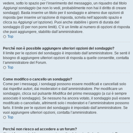
vedere, sotto lo spazio per l’inserimento del messaggio, un riquadro dal titolo
Aggiungi sondaggio
(se non lo vedi, probabilmente non hai il diritto di creare
sondaggi). Basta inserire un titolo per il sondaggio e almeno due opzioni di
risposta (per inserire un’opzione di risposta, scrivila nell’apposito spazio e
clicca su
Aggiungi un’opzione
). Puoi anche stabilire i giorni di durata del
sondaggio (0 per non porre limiti). C’è un limite al numero di opzioni di risposta
che puoi aggiungere, stabilito dall’amministratore.
Top
Perché non è possibile aggiungere ulteriori opzioni del sondaggio?
Il limite per le opzioni del sondaggio è impostato dall’amministratore. Se senti il
bisogno di aggiungere ulteriori opzioni di risposta a quelle consentite, contatta
l’amministratore del Forum.
Top
Come modifico o cancello un sondaggio?
Come per i messaggi, i sondaggi possono essere modificati e cancellati solo
dai rispettivi autori, dai moderatori e dall’amministratore. Per modificare un
sondaggio, clicca sul pulsante
Modifica
del primo messaggio (a cui è sempre
associato il sondaggio). Se nessuno ha ancora votato, il sondaggio può essere
modificato o cancellato, altrimenti solo i moderatori e l’amministratore possono
farlo. Il limite per le opzioni del sondaggio è impostato dall’amministratore. Se
vuoi aggiungere ulteriori opzioni, contatta l’amministratore.
Top
Perché non riesco ad accedere a un forum?