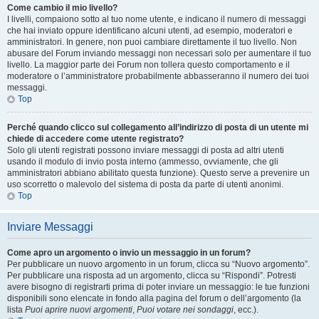
Come cambio il mio livello?
I livelli, compaiono sotto al tuo nome utente, e indicano il numero di messaggi
che hai inviato oppure identificano alcuni utenti, ad esempio, moderatori e
amministratori. In genere, non puoi cambiare direttamente il tuo livello. Non
abusare del Forum inviando messaggi non necessari solo per aumentare il tuo
livello. La maggior parte dei Forum non tollera questo comportamento e il
moderatore o l’amministratore probabilmente abbasseranno il numero dei tuoi
messaggi.
Top
Perché quando clicco sul collegamento all’indirizzo di posta di un utente mi
chiede di accedere come utente registrato?
Solo gli utenti registrati possono inviare messaggi di posta ad altri utenti
usando il modulo di invio posta interno (ammesso, ovviamente, che gli
amministratori abbiano abilitato questa funzione). Questo serve a prevenire un
uso scorretto o malevolo del sistema di posta da parte di utenti anonimi.
Top
Inviare Messaggi
Come apro un argomento o invio un messaggio in un forum?
Per pubblicare un nuovo argomento in un forum, clicca su “Nuovo argomento”.
Per pubblicare una risposta ad un argomento, clicca su “Rispondi”. Potresti
avere bisogno di registrarti prima di poter inviare un messaggio: le tue funzioni
disponibili sono elencate in fondo alla pagina del forum o dell’argomento (la
lista
Puoi aprire nuovi argomenti
,
Puoi votare nei sondaggi
, ecc.).