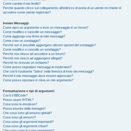
Come cambio il mio livello?
Perché quando clicco sul collegamento all’indirizzo di posta di un utente mi chiede di
accedere come utente registrato?
Inviare Messaggi
Come apro un argomento o invio un messaggio in un forum?
Come modifico o cancello un messaggio?
Come aggiungo una firma ai miei messaggi?
Come creo un sondaggio?
Perché non è possibile aggiungere ulteriori opzioni del sondaggio?
Come modifico o cancello un sondaggio?
Perché non riesco ad accedere a un forum?
Perché non riesco ad aggiungere allegati?
Perché ho ricevuto un richiamo?
Come posso segnalare messaggi ai moderatori?
Che cos’è il pulsante “Salva” nella finestra di invio dei messaggi?
Perché il mio messaggio deve essere approvato?
Come posso spostare in cima un mio argomento?
Formattazione e tipi di argomenti
Cos’è il BBCode?
Posso usare l’HTML?
Cosa sono le emoticon?
Posso inserire delle immagini?
Che cosa sono gli annunci globali?
Cosa sono gli annunci?
Cosa sono gli argomenti importanti?
Cosa sono gli argomenti chiusi?
Che cosa sono le icone argomento?