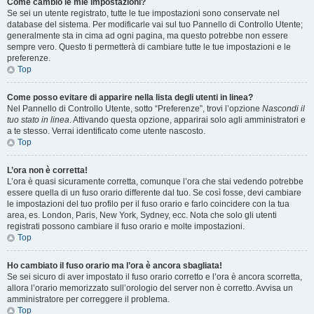
Come cambio le mie impostazioni?
Se sei un utente registrato, tutte le tue impostazioni sono conservate nel
database del sistema. Per modificarle vai sul tuo Pannello di Controllo Utente;
generalmente sta in cima ad ogni pagina, ma questo potrebbe non essere
sempre vero. Questo ti permetterà di cambiare tutte le tue impostazioni e le
preferenze.
Top
Come posso evitare di apparire nella lista degli utenti in linea?
Nel Pannello di Controllo Utente, sotto “Preferenze”, trovi l’opzione
Nascondi il
tuo stato in linea
. Attivando questa opzione, apparirai solo agli amministratori e
a te stesso. Verrai identificato come utente nascosto.
Top
L’ora non è corretta!
L’ora è quasi sicuramente corretta, comunque l’ora che stai vedendo potrebbe
essere quella di un fuso orario differente dal tuo. Se così fosse, devi cambiare
le impostazioni del tuo profilo per il fuso orario e farlo coincidere con la tua
area, es. London, Paris, New York, Sydney, ecc. Nota che solo gli utenti
registrati possono cambiare il fuso orario e molte impostazioni.
Top
Ho cambiato il fuso orario ma l’ora è ancora sbagliata!
Se sei sicuro di aver impostato il fuso orario corretto e l’ora è ancora scorretta,
allora l’orario memorizzato sull’orologio del server non è corretto. Avvisa un
amministratore per correggere il problema.
Top