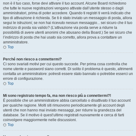
non è il tuo caso, forse devi attivare il tuo account. Alcune Board richiedono
che tutte le nuove registrazioni vengano attivate dall’utente stesso o dagli
amministratori, prima di poter accedere. Quando ti registri ti verrà indicato che
tipo di attivazione è richiesta. Se ti è stato inviato un messaggio di posta, allora
segui le istruzioni; se non hai ricevuto nessun messaggio... sei sicuro che il tuo
indirizzo di posta sia valido? (L’attivazione via posta serve a ridurre la
possibilità di avere utenti anonimi che abusano della Board.) Se sei sicuro che
l’indirizzo di posta che hai usato sia corretto, allora prova a contattare un
amministratore.
Top
Perché non riesco a connettermi?
Ci sono svariati motivi per cui questo succede. Per prima cosa controlla che
nome utente e password siano corretti. Di solito il problema è questo, altrimenti
contatta un amministratore: potresti essere stato bannato o potrebbe esserci un
errore di configurazione.
Top
Mi sono registrato tempo fa, ma non riesco più a connettermi?!
È possibile che un amministratore abbia cancellato o disattivato il tuo account
per qualche ragione. Molti siti rimuovono periodicamente gli account degli
utenti che non hanno mai inviato messaggi, per ridurre la grandezza del
database. Se il motivo è quest’ultimo registrati nuovamente e cerca di farti
coinvolgere maggiormente nelle discussioni.
Top