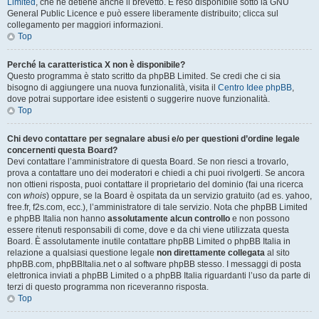
Limited
, che ne detiene anche il brevetto. È reso disponibile sotto la GNU
General Public Licence e può essere liberamente distribuito; clicca sul
collegamento per maggiori informazioni.
Top
Perché la caratteristica X non è disponibile?
Questo programma è stato scritto da phpBB Limited. Se credi che ci sia
bisogno di aggiungere una nuova funzionalità, visita il
Centro Idee phpBB
,
dove potrai supportare idee esistenti o suggerire nuove funzionalità.
Top
Chi devo contattare per segnalare abusi e/o per questioni d’ordine legale
concernenti questa Board?
Devi contattare l’amministratore di questa Board. Se non riesci a trovarlo,
prova a contattare uno dei moderatori e chiedi a chi puoi rivolgerti. Se ancora
non ottieni risposta, puoi contattare il proprietario del dominio (fai una ricerca
con
whois
) oppure, se la Board è ospitata da un servizio gratuito (ad es. yahoo,
free.fr, f2s.com, ecc.), l’amministratore di tale servizio. Nota che phpBB Limited
e phpBB Italia non hanno
assolutamente alcun controllo
e non possono
essere ritenuti responsabili di come, dove e da chi viene utilizzata questa
Board. È assolutamente inutile contattare phpBB Limited o phpBB Italia in
relazione a qualsiasi questione legale
non direttamente collegata
al sito
phpBB.com, phpBBItalia.net o al software phpBB stesso. I messaggi di posta
elettronica inviati a phpBB Limited o a phpBB Italia riguardanti l’uso da parte di
terzi di questo programma non riceveranno risposta.
Top