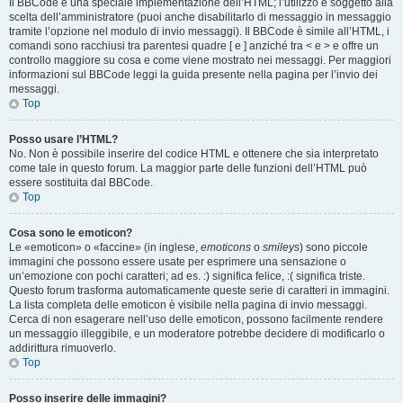
Il BBCode è una speciale implementazione dell’HTML; l’utilizzo è soggetto alla
scelta dell’amministratore (puoi anche disabilitarlo di messaggio in messaggio
tramite l’opzione nel modulo di invio messaggi). Il BBCode è simile all’HTML, i
comandi sono racchiusi tra parentesi quadre [ e ] anziché tra < e > e offre un
controllo maggiore su cosa e come viene mostrato nei messaggi. Per maggiori
informazioni sul BBCode leggi la guida presente nella pagina per l’invio dei
messaggi.
Top
Posso usare l’HTML?
No. Non è possibile inserire del codice HTML e ottenere che sia interpretato
come tale in questo forum. La maggior parte delle funzioni dell’HTML può
essere sostituita dal BBCode.
Top
Cosa sono le emoticon?
Le «emoticon» o «faccine» (in inglese,
emoticons
o
smileys
) sono piccole
immagini che possono essere usate per esprimere una sensazione o
un’emozione con pochi caratteri; ad es. :) significa felice, :( significa triste.
Questo forum trasforma automaticamente queste serie di caratteri in immagini.
La lista completa delle emoticon è visibile nella pagina di invio messaggi.
Cerca di non esagerare nell’uso delle emoticon, possono facilmente rendere
un messaggio illeggibile, e un moderatore potrebbe decidere di modificarlo o
addirittura rimuoverlo.
Top
Posso inserire delle immagini?