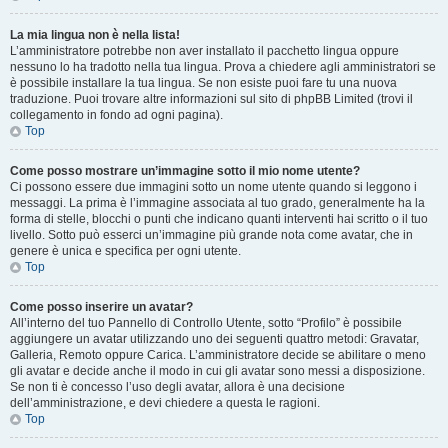
La mia lingua non è nella lista!
L’amministratore potrebbe non aver installato il pacchetto lingua oppure
nessuno lo ha tradotto nella tua lingua. Prova a chiedere agli amministratori se
è possibile installare la tua lingua. Se non esiste puoi fare tu una nuova
traduzione. Puoi trovare altre informazioni sul sito di phpBB Limited (trovi il
collegamento in fondo ad ogni pagina).
Top
Come posso mostrare un’immagine sotto il mio nome utente?
Ci possono essere due immagini sotto un nome utente quando si leggono i
messaggi. La prima è l’immagine associata al tuo grado, generalmente ha la
forma di stelle, blocchi o punti che indicano quanti interventi hai scritto o il tuo
livello. Sotto può esserci un’immagine più grande nota come avatar, che in
genere è unica e specifica per ogni utente.
Top
Come posso inserire un avatar?
All’interno del tuo Pannello di Controllo Utente, sotto “Profilo” è possibile
aggiungere un avatar utilizzando uno dei seguenti quattro metodi: Gravatar,
Galleria, Remoto oppure Carica. L’amministratore decide se abilitare o meno
gli avatar e decide anche il modo in cui gli avatar sono messi a disposizione.
Se non ti è concesso l’uso degli avatar, allora è una decisione
dell’amministrazione, e devi chiedere a questa le ragioni.
Top