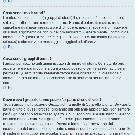
Top
Cosa sono i moderatori?
I moderatori sono utenti (o gruppi di utenti) il cui compito è quello di tenere
sotto controllo i forum giorno per giorno. Hanno il potere di modificare o
cancellare qualsiasi messaggio e di chiudere, riaprire, spostare o rimuovere
qualsiasi argomento del forum da loro moderato. Generalmente il compito dei
moderatori è quello di evitare che gli utenti vadano «fuori tema» (in inglese,
off-topic
) o che scrivano messaggi oltraggiosi ed offensivi.
Top
Cosa sono i gruppi di utenti?
I gruppi permettono agli amministratori di riunire gli utenti. Ogni utente può
appartenere a più gruppi e a ogni gruppo possono venire assegnati diversi
permessi. Questo facilita l’amministratore nelle operazioni di creazione di
moderatori per un forum, o di concessione di permessi per un forum privato,
ecc.
Top
Dove trovo i gruppi e come posso far parte di uno di essi?
Trovi i gruppi nella sezione
Gruppi
nel Pannello di Controllo Utente. Se vuoi far
parte di uno di questi procedi cliccando sul pulsante appropriato. Non sempre
però i gruppi sono ad
accesso aperto
. Alcuni sono chiusi e altri hanno l’elenco
dei membri nascosto. Se il gruppo è aperto, puoi chiedere l’ammissione
cliccando sul pulsante apposito. Dovrai ottenere l’approvazione del
moderatore del gruppo, che potrebbe chiederti perché vuoi unirti al gruppo. Se
il leader di un gruppo non accetta la tua richiesta, sei pregato di non assillarlo: