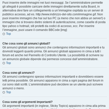
Puoi inserire delle immagini nei tuoi messaggi. Se l’amministratore permette
gli allegati è possibile caricare delle immagini direttamente sulla Board, in
alternativa devi fare un collegamento a un’immagine ospitata su un server di
pubblico accesso, ad es. http://www.indirizzo-del-sito.com/immagine.gif. Non
puoi inserire immagini che hai sul tuo PC (a meno che non abbia un server!) o
immagini che si trovano dietro sistemi di autenticazione, come caselle di posta
tipo yahoo o hotmail, siti protetti da codici di accesso, ecc. Per inserire
l’immagine, puoi usare il comando BBCode [img]
Top
Che cosa sono gli annunci globali?
Gli annunci globali sono annunci che contengono informazioni importanti e tu
dovresti leggerli quanto prima. Gli annunci globali appaiono in cima a tutti i
forum ed anche nel Pannello di Controllo Utente. La possibilità di scrivere su
un annuncio globale dipende dai permessi concessi dall’amministratore.
Top
Cosa sono gli annunci?
Gli annunci contengono spesso informazioni importanti e dovrebbero essere
letti prima possibile. Gli annunci appaiono in cima a ogni pagina del forum in
cui sono stati scritti. L’amministratore può decidere se un utente può scrivere
annunci o meno.
Top
Cosa sono gli argomenti importanti?
Gli argomenti importanti (in inglese, Sticky Topics) appaiono in cima alla prima