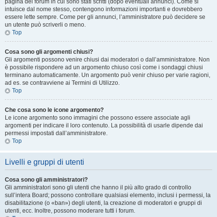
pagina del forum in cui sono stati scritti (dopo eventuali annunci). Come si
intuisce dal nome stesso, contengono informazioni importanti e dovrebbero
essere lette sempre. Come per gli annunci, l’amministratore può decidere se
un utente può scriverli o meno.
Top
Cosa sono gli argomenti chiusi?
Gli argomenti possono venire chiusi dai moderatori o dall’amministratore. Non
è possibile rispondere ad un argomento chiuso così come i sondaggi chiusi
terminano automaticamente. Un argomento può venir chiuso per varie ragioni,
ad es. se contravviene ai Termini di Utilizzo.
Top
Che cosa sono le icone argomento?
Le icone argomento sono immagini che possono essere associate agli
argomenti per indicare il loro contenuto. La possibilità di usarle dipende dai
permessi impostati dall’amministratore.
Top
Livelli e gruppi di utenti
Cosa sono gli amministratori?
Gli amministratori sono gli utenti che hanno il più alto grado di controllo
sull’intera Board; possono controllare qualsiasi elemento, inclusi i permessi, la
disabilitazione (o «ban») degli utenti, la creazione di moderatori e gruppi di
utenti, ecc. Inoltre, possono moderare tutti i forum.