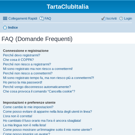
TartaClubItalia
Collegamenti Rapidi
FAQ
Iscriviti
Login
Indice
FAQ (Domande Frequenti)
Connessione e registrazione
Perché devo registrarmi?
Che cosa è COPPA?
Perché non riesco a registrarmi?
Mi sono registrato ma non riesco a connettermi!
Perché non riesco a connettermi?
Mi sono registrato tempo fa, ma non riesco più a connettermi?!
Ho perso la mia password!
Perché vengo disconnesso automaticamente?
Che cosa provoca il comando “Cancella cookie”?
Impostazioni e preferenze utente
Come cambio le mie impostazioni?
Come posso evitare di apparire nella lista degli utenti in linea?
L’ora non è corretta!
Ho cambiato il fuso orario ma l’ora è ancora sbagliata!
La mia lingua non è nella lista!
Come posso mostrare un’immagine sotto il mio nome utente?
Come posso inserire un avatar?