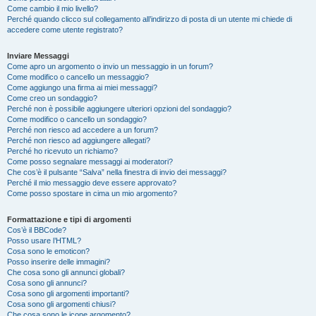
Come cambio il mio livello?
Perché quando clicco sul collegamento all’indirizzo di posta di un utente mi chiede di
accedere come utente registrato?
Inviare Messaggi
Come apro un argomento o invio un messaggio in un forum?
Come modifico o cancello un messaggio?
Come aggiungo una firma ai miei messaggi?
Come creo un sondaggio?
Perché non è possibile aggiungere ulteriori opzioni del sondaggio?
Come modifico o cancello un sondaggio?
Perché non riesco ad accedere a un forum?
Perché non riesco ad aggiungere allegati?
Perché ho ricevuto un richiamo?
Come posso segnalare messaggi ai moderatori?
Che cos’è il pulsante “Salva” nella finestra di invio dei messaggi?
Perché il mio messaggio deve essere approvato?
Come posso spostare in cima un mio argomento?
Formattazione e tipi di argomenti
Cos’è il BBCode?
Posso usare l’HTML?
Cosa sono le emoticon?
Posso inserire delle immagini?
Che cosa sono gli annunci globali?
Cosa sono gli annunci?
Cosa sono gli argomenti importanti?
Cosa sono gli argomenti chiusi?
Che cosa sono le icone argomento?