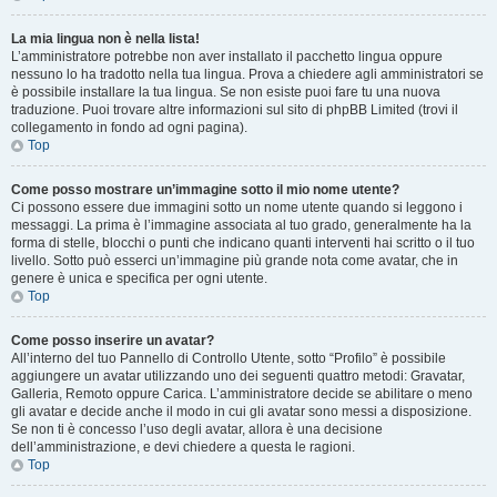
La mia lingua non è nella lista!
L’amministratore potrebbe non aver installato il pacchetto lingua oppure
nessuno lo ha tradotto nella tua lingua. Prova a chiedere agli amministratori se
è possibile installare la tua lingua. Se non esiste puoi fare tu una nuova
traduzione. Puoi trovare altre informazioni sul sito di phpBB Limited (trovi il
collegamento in fondo ad ogni pagina).
Top
Come posso mostrare un’immagine sotto il mio nome utente?
Ci possono essere due immagini sotto un nome utente quando si leggono i
messaggi. La prima è l’immagine associata al tuo grado, generalmente ha la
forma di stelle, blocchi o punti che indicano quanti interventi hai scritto o il tuo
livello. Sotto può esserci un’immagine più grande nota come avatar, che in
genere è unica e specifica per ogni utente.
Top
Come posso inserire un avatar?
All’interno del tuo Pannello di Controllo Utente, sotto “Profilo” è possibile
aggiungere un avatar utilizzando uno dei seguenti quattro metodi: Gravatar,
Galleria, Remoto oppure Carica. L’amministratore decide se abilitare o meno
gli avatar e decide anche il modo in cui gli avatar sono messi a disposizione.
Se non ti è concesso l’uso degli avatar, allora è una decisione
dell’amministrazione, e devi chiedere a questa le ragioni.
Top