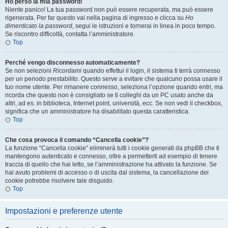
Ho perso la mia password!
Niente panico! La tua password non può essere recuperata, ma può essere
rigenerata. Per far questo vai nella pagina di ingresso e clicca su
Ho
dimenticato la password
, segui le istruzioni e tornerai in linea in poco tempo.
Se riscontro difficoltà, contatta l’amministratore.
Top
Perché vengo disconnesso automaticamente?
Se non selezioni
Ricordami
quando effettui il login, il sistema ti terrà connesso
per un periodo prestabilito. Questo serve a evitare che qualcuno possa usare il
tuo nome utente. Per rimanere connesso, seleziona l’opzione quando entri, ma
ricorda che questo non è consigliato se ti colleghi da un PC usato anche da
altri, ad es. in biblioteca, Internet point, università, ecc. Se non vedi il checkbox,
significa che un amministratore ha disabilitato questa caratteristica.
Top
Che cosa provoca il comando “Cancella cookie”?
La funzione “Cancella cookie” eliminerà tutti i cookie generati da phpBB che ti
mantengono autenticato e connesso, oltre a permetterti ad esempio di tenere
traccia di quello che hai letto, se l’amministrazione ha attivato la funzione. Se
hai avuto problemi di accesso o di uscita dal sistema, la cancellazione dei
cookie potrebbe risolvere tale disguido.
Top
Impostazioni e preferenze utente