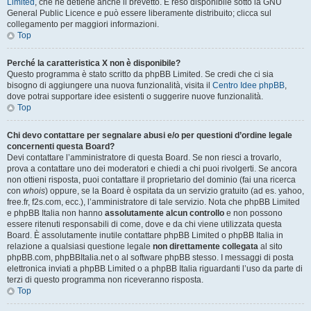
Limited
, che ne detiene anche il brevetto. È reso disponibile sotto la GNU
General Public Licence e può essere liberamente distribuito; clicca sul
collegamento per maggiori informazioni.
Top
Perché la caratteristica X non è disponibile?
Questo programma è stato scritto da phpBB Limited. Se credi che ci sia
bisogno di aggiungere una nuova funzionalità, visita il
Centro Idee phpBB
,
dove potrai supportare idee esistenti o suggerire nuove funzionalità.
Top
Chi devo contattare per segnalare abusi e/o per questioni d’ordine legale
concernenti questa Board?
Devi contattare l’amministratore di questa Board. Se non riesci a trovarlo,
prova a contattare uno dei moderatori e chiedi a chi puoi rivolgerti. Se ancora
non ottieni risposta, puoi contattare il proprietario del dominio (fai una ricerca
con
whois
) oppure, se la Board è ospitata da un servizio gratuito (ad es. yahoo,
free.fr, f2s.com, ecc.), l’amministratore di tale servizio. Nota che phpBB Limited
e phpBB Italia non hanno
assolutamente alcun controllo
e non possono
essere ritenuti responsabili di come, dove e da chi viene utilizzata questa
Board. È assolutamente inutile contattare phpBB Limited o phpBB Italia in
relazione a qualsiasi questione legale
non direttamente collegata
al sito
phpBB.com, phpBBItalia.net o al software phpBB stesso. I messaggi di posta
elettronica inviati a phpBB Limited o a phpBB Italia riguardanti l’uso da parte di
terzi di questo programma non riceveranno risposta.
Top