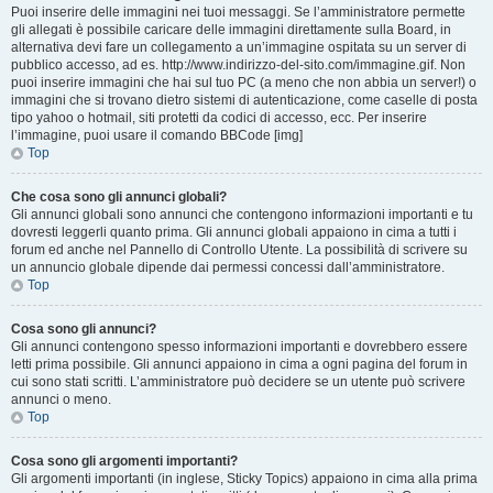
Puoi inserire delle immagini nei tuoi messaggi. Se l’amministratore permette
gli allegati è possibile caricare delle immagini direttamente sulla Board, in
alternativa devi fare un collegamento a un’immagine ospitata su un server di
pubblico accesso, ad es. http://www.indirizzo-del-sito.com/immagine.gif. Non
puoi inserire immagini che hai sul tuo PC (a meno che non abbia un server!) o
immagini che si trovano dietro sistemi di autenticazione, come caselle di posta
tipo yahoo o hotmail, siti protetti da codici di accesso, ecc. Per inserire
l’immagine, puoi usare il comando BBCode [img]
Top
Che cosa sono gli annunci globali?
Gli annunci globali sono annunci che contengono informazioni importanti e tu
dovresti leggerli quanto prima. Gli annunci globali appaiono in cima a tutti i
forum ed anche nel Pannello di Controllo Utente. La possibilità di scrivere su
un annuncio globale dipende dai permessi concessi dall’amministratore.
Top
Cosa sono gli annunci?
Gli annunci contengono spesso informazioni importanti e dovrebbero essere
letti prima possibile. Gli annunci appaiono in cima a ogni pagina del forum in
cui sono stati scritti. L’amministratore può decidere se un utente può scrivere
annunci o meno.
Top
Cosa sono gli argomenti importanti?
Gli argomenti importanti (in inglese, Sticky Topics) appaiono in cima alla prima