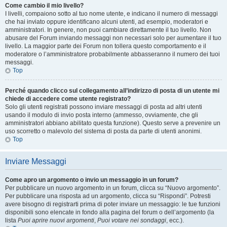
Come cambio il mio livello?
I livelli, compaiono sotto al tuo nome utente, e indicano il numero di messaggi
che hai inviato oppure identificano alcuni utenti, ad esempio, moderatori e
amministratori. In genere, non puoi cambiare direttamente il tuo livello. Non
abusare del Forum inviando messaggi non necessari solo per aumentare il tuo
livello. La maggior parte dei Forum non tollera questo comportamento e il
moderatore o l’amministratore probabilmente abbasseranno il numero dei tuoi
messaggi.
Top
Perché quando clicco sul collegamento all’indirizzo di posta di un utente mi
chiede di accedere come utente registrato?
Solo gli utenti registrati possono inviare messaggi di posta ad altri utenti
usando il modulo di invio posta interno (ammesso, ovviamente, che gli
amministratori abbiano abilitato questa funzione). Questo serve a prevenire un
uso scorretto o malevolo del sistema di posta da parte di utenti anonimi.
Top
Inviare Messaggi
Come apro un argomento o invio un messaggio in un forum?
Per pubblicare un nuovo argomento in un forum, clicca su “Nuovo argomento”.
Per pubblicare una risposta ad un argomento, clicca su “Rispondi”. Potresti
avere bisogno di registrarti prima di poter inviare un messaggio: le tue funzioni
disponibili sono elencate in fondo alla pagina del forum o dell’argomento (la
lista
Puoi aprire nuovi argomenti
,
Puoi votare nei sondaggi
, ecc.).