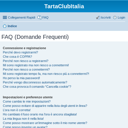
TartaClubItalia
Collegamenti Rapidi
FAQ
Iscriviti
Login
Indice
FAQ (Domande Frequenti)
Connessione e registrazione
Perché devo registrarmi?
Che cosa è COPPA?
Perché non riesco a registrarmi?
Mi sono registrato ma non riesco a connettermi!
Perché non riesco a connettermi?
Mi sono registrato tempo fa, ma non riesco più a connettermi?!
Ho perso la mia password!
Perché vengo disconnesso automaticamente?
Che cosa provoca il comando “Cancella cookie”?
Impostazioni e preferenze utente
Come cambio le mie impostazioni?
Come posso evitare di apparire nella lista degli utenti in linea?
L’ora non è corretta!
Ho cambiato il fuso orario ma l’ora è ancora sbagliata!
La mia lingua non è nella lista!
Come posso mostrare un’immagine sotto il mio nome utente?
Come posso inserire un avatar?