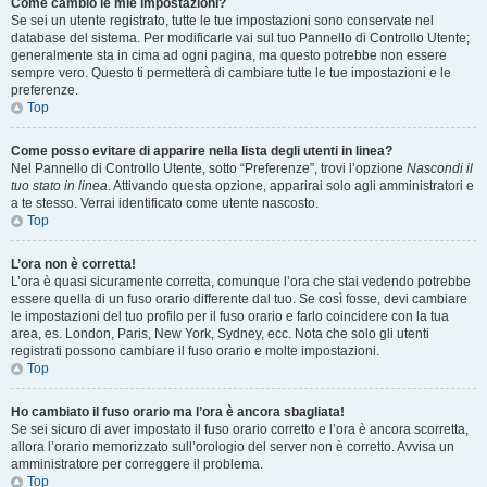
Come cambio le mie impostazioni?
Se sei un utente registrato, tutte le tue impostazioni sono conservate nel
database del sistema. Per modificarle vai sul tuo Pannello di Controllo Utente;
generalmente sta in cima ad ogni pagina, ma questo potrebbe non essere
sempre vero. Questo ti permetterà di cambiare tutte le tue impostazioni e le
preferenze.
Top
Come posso evitare di apparire nella lista degli utenti in linea?
Nel Pannello di Controllo Utente, sotto “Preferenze”, trovi l’opzione
Nascondi il
tuo stato in linea
. Attivando questa opzione, apparirai solo agli amministratori e
a te stesso. Verrai identificato come utente nascosto.
Top
L’ora non è corretta!
L’ora è quasi sicuramente corretta, comunque l’ora che stai vedendo potrebbe
essere quella di un fuso orario differente dal tuo. Se così fosse, devi cambiare
le impostazioni del tuo profilo per il fuso orario e farlo coincidere con la tua
area, es. London, Paris, New York, Sydney, ecc. Nota che solo gli utenti
registrati possono cambiare il fuso orario e molte impostazioni.
Top
Ho cambiato il fuso orario ma l’ora è ancora sbagliata!
Se sei sicuro di aver impostato il fuso orario corretto e l’ora è ancora scorretta,
allora l’orario memorizzato sull’orologio del server non è corretto. Avvisa un
amministratore per correggere il problema.
Top