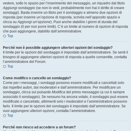
vedere, sotto lo spazio per l’inserimento del messaggio, un riquadro dal titolo
Aggiungi sondaggio
(se non lo vedi, probabilmente non hai il diritto di creare
sondaggi). Basta inserire un titolo per il sondaggio e almeno due opzioni di
risposta (per inserire un’opzione di risposta, scrivila nell’apposito spazio e
clicca su
Aggiungi un’opzione
). Puoi anche stabilire i giorni di durata del
sondaggio (0 per non porre limiti). C’è un limite al numero di opzioni di risposta
che puoi aggiungere, stabilito dall’amministratore.
Top
Perché non è possibile aggiungere ulteriori opzioni del sondaggio?
Il limite per le opzioni del sondaggio è impostato dall’amministratore. Se senti il
bisogno di aggiungere ulteriori opzioni di risposta a quelle consentite, contatta
l’amministratore del Forum.
Top
Come modifico o cancello un sondaggio?
Come per i messaggi, i sondaggi possono essere modificati e cancellati solo
dai rispettivi autori, dai moderatori e dall’amministratore. Per modificare un
sondaggio, clicca sul pulsante
Modifica
del primo messaggio (a cui è sempre
associato il sondaggio). Se nessuno ha ancora votato, il sondaggio può essere
modificato o cancellato, altrimenti solo i moderatori e l’amministratore possono
farlo. Il limite per le opzioni del sondaggio è impostato dall’amministratore. Se
vuoi aggiungere ulteriori opzioni, contatta l’amministratore.
Top
Perché non riesco ad accedere a un forum?