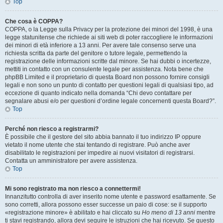
Top
Che cosa è COPPA?
COPPA, o la Legge sulla Privacy per la protezione dei minori del 1998, è una
legge statunitense che richiede ai siti web di poter raccogliere le informazioni
dei minori di età inferiore a 13 anni. Per avere tale consenso serve una
richiesta scritta da parte del genitore o tutore legale, permettendo la
registrazione delle informazioni scritte dal minore. Se hai dubbi o incertezze,
mettiti in contatto con un consulente legale per assistenza. Nota bene che
phpBB Limited e il proprietario di questa Board non possono fornire consigli
legali e non sono un punto di contatto per questioni legali di qualsiasi tipo, ad
eccezione di quanto indicato nella domanda “Chi devo contattare per
segnalare abusi e/o per questioni d’ordine legale concernenti questa Board?”.
Top
Perché non riesco a registrarmi?
È possibile che il gestore del sito abbia bannato il tuo indirizzo IP oppure
vietato il nome utente che stai tentando di registrare. Può anche aver
disabilitato le registrazioni per impedire ai nuovi visitatori di registrarsi.
Contatta un amministratore per avere assistenza.
Top
Mi sono registrato ma non riesco a connettermi!
Innanzitutto controlla di aver inserito nome utente e password esattamente. Se
sono corretti, allora possono esser successe un paio di cose: se il supporto
«registrazione minore» è abilitato e hai cliccato su
Ho meno di 13 anni
mentre
ti stavi registrando, allora devi seguire le istruzioni che hai ricevuto. Se questo