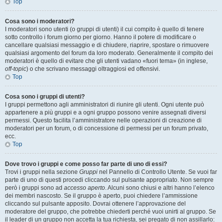
Top
Cosa sono i moderatori?
I moderatori sono utenti (o gruppi di utenti) il cui compito è quello di tenere
sotto controllo i forum giorno per giorno. Hanno il potere di modificare o
cancellare qualsiasi messaggio e di chiudere, riaprire, spostare o rimuovere
qualsiasi argomento del forum da loro moderato. Generalmente il compito dei
moderatori è quello di evitare che gli utenti vadano «fuori tema» (in inglese,
off-topic
) o che scrivano messaggi oltraggiosi ed offensivi.
Top
Cosa sono i gruppi di utenti?
I gruppi permettono agli amministratori di riunire gli utenti. Ogni utente può
appartenere a più gruppi e a ogni gruppo possono venire assegnati diversi
permessi. Questo facilita l’amministratore nelle operazioni di creazione di
moderatori per un forum, o di concessione di permessi per un forum privato,
ecc.
Top
Dove trovo i gruppi e come posso far parte di uno di essi?
Trovi i gruppi nella sezione
Gruppi
nel Pannello di Controllo Utente. Se vuoi far
parte di uno di questi procedi cliccando sul pulsante appropriato. Non sempre
però i gruppi sono ad
accesso aperto
. Alcuni sono chiusi e altri hanno l’elenco
dei membri nascosto. Se il gruppo è aperto, puoi chiedere l’ammissione
cliccando sul pulsante apposito. Dovrai ottenere l’approvazione del
moderatore del gruppo, che potrebbe chiederti perché vuoi unirti al gruppo. Se
il leader di un gruppo non accetta la tua richiesta, sei pregato di non assillarlo: