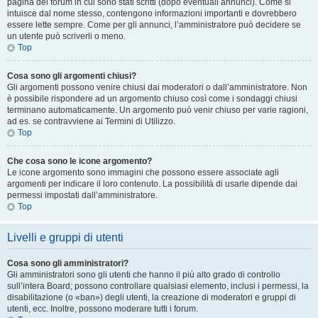
pagina del forum in cui sono stati scritti (dopo eventuali annunci). Come si
intuisce dal nome stesso, contengono informazioni importanti e dovrebbero
essere lette sempre. Come per gli annunci, l’amministratore può decidere se
un utente può scriverli o meno.
Top
Cosa sono gli argomenti chiusi?
Gli argomenti possono venire chiusi dai moderatori o dall’amministratore. Non
è possibile rispondere ad un argomento chiuso così come i sondaggi chiusi
terminano automaticamente. Un argomento può venir chiuso per varie ragioni,
ad es. se contravviene ai Termini di Utilizzo.
Top
Che cosa sono le icone argomento?
Le icone argomento sono immagini che possono essere associate agli
argomenti per indicare il loro contenuto. La possibilità di usarle dipende dai
permessi impostati dall’amministratore.
Top
Livelli e gruppi di utenti
Cosa sono gli amministratori?
Gli amministratori sono gli utenti che hanno il più alto grado di controllo
sull’intera Board; possono controllare qualsiasi elemento, inclusi i permessi, la
disabilitazione (o «ban») degli utenti, la creazione di moderatori e gruppi di
utenti, ecc. Inoltre, possono moderare tutti i forum.