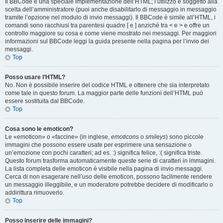
Il BBCode è una speciale implementazione dell’HTML; l’utilizzo è soggetto alla
scelta dell’amministratore (puoi anche disabilitarlo di messaggio in messaggio
tramite l’opzione nel modulo di invio messaggi). Il BBCode è simile all’HTML, i
comandi sono racchiusi tra parentesi quadre [ e ] anziché tra < e > e offre un
controllo maggiore su cosa e come viene mostrato nei messaggi. Per maggiori
informazioni sul BBCode leggi la guida presente nella pagina per l’invio dei
messaggi.
Top
Posso usare l’HTML?
No. Non è possibile inserire del codice HTML e ottenere che sia interpretato
come tale in questo forum. La maggior parte delle funzioni dell’HTML può
essere sostituita dal BBCode.
Top
Cosa sono le emoticon?
Le «emoticon» o «faccine» (in inglese,
emoticons
o
smileys
) sono piccole
immagini che possono essere usate per esprimere una sensazione o
un’emozione con pochi caratteri; ad es. :) significa felice, :( significa triste.
Questo forum trasforma automaticamente queste serie di caratteri in immagini.
La lista completa delle emoticon è visibile nella pagina di invio messaggi.
Cerca di non esagerare nell’uso delle emoticon, possono facilmente rendere
un messaggio illeggibile, e un moderatore potrebbe decidere di modificarlo o
addirittura rimuoverlo.
Top
Posso inserire delle immagini?