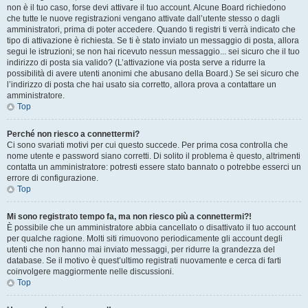
non è il tuo caso, forse devi attivare il tuo account. Alcune Board richiedono
che tutte le nuove registrazioni vengano attivate dall’utente stesso o dagli
amministratori, prima di poter accedere. Quando ti registri ti verrà indicato che
tipo di attivazione è richiesta. Se ti è stato inviato un messaggio di posta, allora
segui le istruzioni; se non hai ricevuto nessun messaggio... sei sicuro che il tuo
indirizzo di posta sia valido? (L’attivazione via posta serve a ridurre la
possibilità di avere utenti anonimi che abusano della Board.) Se sei sicuro che
l’indirizzo di posta che hai usato sia corretto, allora prova a contattare un
amministratore.
Top
Perché non riesco a connettermi?
Ci sono svariati motivi per cui questo succede. Per prima cosa controlla che
nome utente e password siano corretti. Di solito il problema è questo, altrimenti
contatta un amministratore: potresti essere stato bannato o potrebbe esserci un
errore di configurazione.
Top
Mi sono registrato tempo fa, ma non riesco più a connettermi?!
È possibile che un amministratore abbia cancellato o disattivato il tuo account
per qualche ragione. Molti siti rimuovono periodicamente gli account degli
utenti che non hanno mai inviato messaggi, per ridurre la grandezza del
database. Se il motivo è quest’ultimo registrati nuovamente e cerca di farti
coinvolgere maggiormente nelle discussioni.
Top