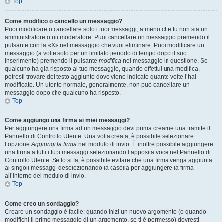
Top
Come modifico o cancello un messaggio?
Puoi modificare o cancellare solo i tuoi messaggi, a meno che tu non sia un
amministratore o un moderatore. Puoi cancellare un messaggio premendo il
pulsante con la «X» nel messaggio che vuoi eliminare. Puoi modificare un
messaggio (a volte solo per un limitato periodo di tempo dopo il suo
inserimento) premendo il pulsante
modifica
nel messaggio in questione. Se
qualcuno ha già risposto al tuo messaggio, quando effettui una modifica,
potresti trovare del testo aggiunto dove viene indicato quante volte l’hai
modificato. Un utente normale, generalmente, non può cancellare un
messaggio dopo che qualcuno ha risposto.
Top
Come aggiungo una firma ai miei messaggi?
Per aggiungere una firma ad un messaggio devi prima crearne una tramite il
Pannello di Controllo Utente. Una volta creata, è possibile selezionare
l’opzione
Aggiungi la firma
nel modulo di invio. È inoltre possibile aggiungere
una firma a tutti i tuoi messaggi selezionando l’apposita voce nel Pannello di
Controllo Utente. Se lo si fa, è possibile evitare che una firma venga aggiunta
ai singoli messaggi deselezionando la casella per aggiungere la firma
all’interno del modulo di invio.
Top
Come creo un sondaggio?
Creare un sondaggio è facile: quando inizi un nuovo argomento (o quando
modifichi il primo messaggio di un argomento, se ti è permesso) dovresti