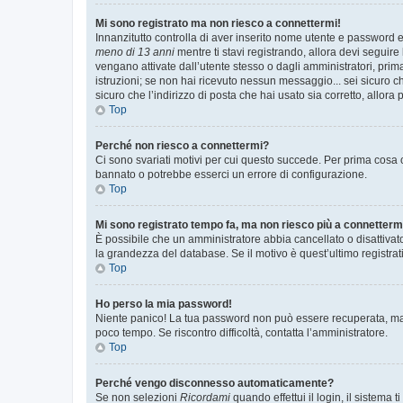
Mi sono registrato ma non riesco a connettermi!
Innanzitutto controlla di aver inserito nome utente e password e
meno di 13 anni
mentre ti stavi registrando, allora devi seguire 
vengano attivate dall’utente stesso o dagli amministratori, prima 
istruzioni; se non hai ricevuto nessun messaggio... sei sicuro ch
sicuro che l’indirizzo di posta che hai usato sia corretto, allora
Top
Perché non riesco a connettermi?
Ci sono svariati motivi per cui questo succede. Per prima cosa c
bannato o potrebbe esserci un errore di configurazione.
Top
Mi sono registrato tempo fa, ma non riesco più a connetterm
È possibile che un amministratore abbia cancellato o disattivat
la grandezza del database. Se il motivo è quest’ultimo registra
Top
Ho perso la mia password!
Niente panico! La tua password non può essere recuperata, ma p
poco tempo. Se riscontro difficoltà, contatta l’amministratore.
Top
Perché vengo disconnesso automaticamente?
Se non selezioni
Ricordami
quando effettui il login, il sistem