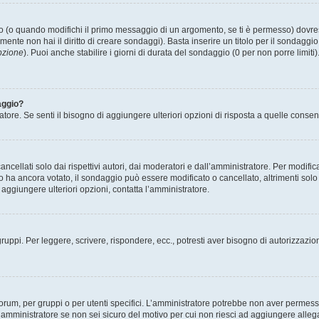
(o quando modifichi il primo messaggio di un argomento, se ti è permesso) dovrest
mente non hai il diritto di creare sondaggi). Basta inserire un titolo per il sondaggi
pzione
). Puoi anche stabilire i giorni di durata del sondaggio (0 per non porre limiti
aggio?
atore. Se senti il bisogno di aggiungere ulteriori opzioni di risposta a quelle consen
cellati solo dai rispettivi autori, dai moderatori e dall’amministratore. Per modifi
 ancora votato, il sondaggio può essere modificato o cancellato, altrimenti solo i 
aggiungere ulteriori opzioni, contatta l’amministratore.
gruppi. Per leggere, scrivere, rispondere, ecc., potresti aver bisogno di autorizzazio
rum, per gruppi o per utenti specifici. L’amministratore potrebbe non aver permesso a
’amministratore se non sei sicuro del motivo per cui non riesci ad aggiungere allega