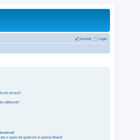
Iscriviti
Login
i uno di essi?
ri differenti?
esiderati!
rata o spam da qualcuno in questa Board!