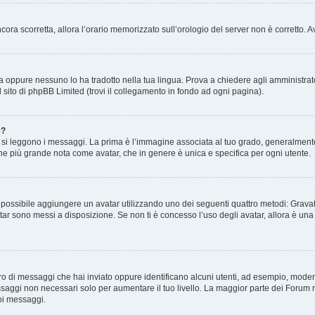
 ancora scorretta, allora l’orario memorizzato sull’orologio del server non è corretto
a oppure nessuno lo ha tradotto nella tua lingua. Prova a chiedere agli amministrator
l sito di phpBB Limited (trovi il collegamento in fondo ad ogni pagina).
e?
 leggono i messaggi. La prima è l’immagine associata al tuo grado, generalmente ha
agine più grande nota come avatar, che in genere è unica e specifica per ogni utente.
” è possibile aggiungere un avatar utilizzando uno dei seguenti quattro metodi: Gra
atar sono messi a disposizione. Se non ti è concesso l’uso degli avatar, allora è un
mero di messaggi che hai inviato oppure identificano alcuni utenti, ad esempio, mode
ssaggi non necessari solo per aumentare il tuo livello. La maggior parte dei Forum
oi messaggi.