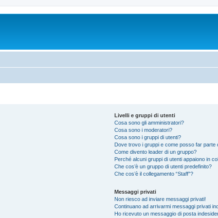
Livelli e gruppi di utenti
Cosa sono gli amministratori?
Cosa sono i moderatori?
Cosa sono i gruppi di utenti?
Dove trovo i gruppi e come posso far parte d
Come divento leader di un gruppo?
Perché alcuni gruppi di utenti appaiono in colo
Che cos’è un gruppo di utenti predefinito?
Che cos’è il collegamento “Staff”?
Messaggi privati
Non riesco ad inviare messaggi privati!
Continuano ad arrivarmi messaggi privati ind
Ho ricevuto un messaggio di posta indeside