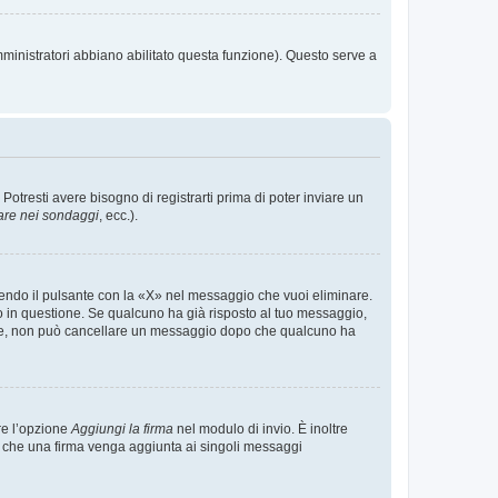
mministratori abbiano abilitato questa funzione). Questo serve a
tresti avere bisogno di registrarti prima di poter inviare un
are nei sondaggi
, ecc.).
endo il pulsante con la «X» nel messaggio che vuoi eliminare.
in questione. Se qualcuno ha già risposto al tuo messaggio,
mente, non può cancellare un messaggio dopo che qualcuno ha
re l’opzione
Aggiungi la firma
nel modulo di invio. È inoltre
re che una firma venga aggiunta ai singoli messaggi