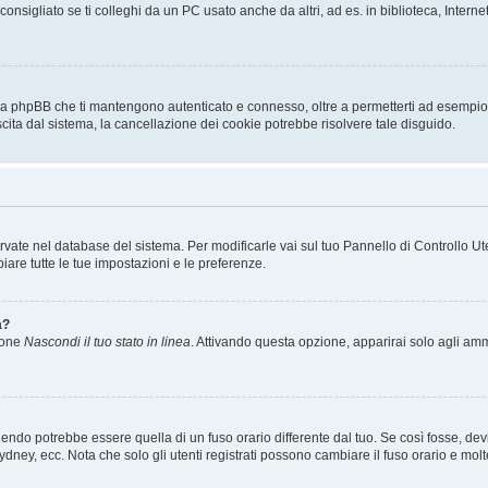
sigliato se ti colleghi da un PC usato anche da altri, ad es. in biblioteca, Internet
 da phpBB che ti mantengono autenticato e connesso, oltre a permetterti ad esempio d
scita dal sistema, la cancellazione dei cookie potrebbe risolvere tale disguido.
servate nel database del sistema. Per modificarle vai sul tuo Pannello di Controllo
re tutte le tue impostazioni e le preferenze.
a?
zione
Nascondi il tuo stato in linea
. Attivando questa opzione, apparirai solo agli ammi
ndo potrebbe essere quella di un fuso orario differente dal tuo. Se così fosse, devi 
ydney, ecc. Nota che solo gli utenti registrati possono cambiare il fuso orario e mol