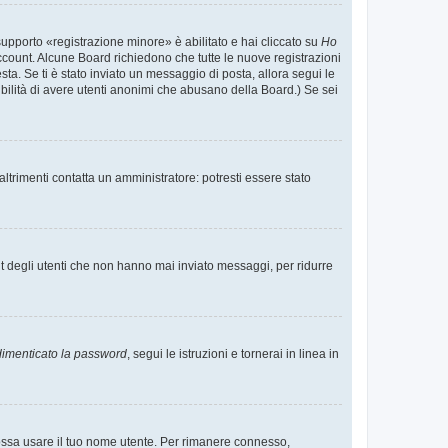
supporto «registrazione minore» è abilitato e hai cliccato su
Ho
o account. Alcune Board richiedono che tutte le nuove registrazioni
esta. Se ti è stato inviato un messaggio di posta, allora segui le
ssibilità di avere utenti anonimi che abusano della Board.) Se sei
ltrimenti contatta un amministratore: potresti essere stato
t degli utenti che non hanno mai inviato messaggi, per ridurre
imenticato la password
, segui le istruzioni e tornerai in linea in
 possa usare il tuo nome utente. Per rimanere connesso,