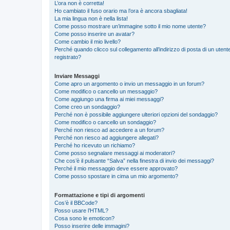
L’ora non è corretta!
Ho cambiato il fuso orario ma l’ora è ancora sbagliata!
La mia lingua non è nella lista!
Come posso mostrare un’immagine sotto il mio nome utente?
Come posso inserire un avatar?
Come cambio il mio livello?
Perché quando clicco sul collegamento all’indirizzo di posta di un ute
registrato?
Inviare Messaggi
Come apro un argomento o invio un messaggio in un forum?
Come modifico o cancello un messaggio?
Come aggiungo una firma ai miei messaggi?
Come creo un sondaggio?
Perché non è possibile aggiungere ulteriori opzioni del sondaggio?
Come modifico o cancello un sondaggio?
Perché non riesco ad accedere a un forum?
Perché non riesco ad aggiungere allegati?
Perché ho ricevuto un richiamo?
Come posso segnalare messaggi ai moderatori?
Che cos’è il pulsante “Salva” nella finestra di invio dei messaggi?
Perché il mio messaggio deve essere approvato?
Come posso spostare in cima un mio argomento?
Formattazione e tipi di argomenti
Cos’è il BBCode?
Posso usare l’HTML?
Cosa sono le emoticon?
Posso inserire delle immagini?