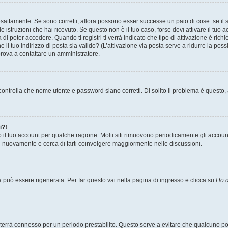
sattamente. Se sono corretti, allora possono esser successe un paio di cose: se il 
le istruzioni che hai ricevuto. Se questo non è il tuo caso, forse devi attivare il tu
di poter accedere. Quando ti registri ti verrà indicato che tipo di attivazione è richi
e il tuo indirizzo di posta sia valido? (L’attivazione via posta serve a ridurre la po
 prova a contattare un amministratore.
ontrolla che nome utente e password siano corretti. Di solito il problema è questo, a
i?!
o il tuo account per qualche ragione. Molti siti rimuovono periodicamente gli accoun
ti nuovamente e cerca di farti coinvolgere maggiormente nelle discussioni.
uò essere rigenerata. Per far questo vai nella pagina di ingresso e clicca su
Ho d
a ti terrà connesso per un periodo prestabilito. Questo serve a evitare che qualcuno