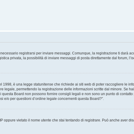
necessario registrarsi per inviare messaggi. Comunque, la registrazione ti darà acce
tica privata, la possibilità di inviare messaggi di posta direttamente dal forum, l’is
 1998, è una legge statunitense che richiede ai siti web di poter raccogliere le info
re legale, permettendo la registrazione delle informazioni scritte dal minore. Se hai
i questa Board non possono fornire consigli legali e non sono un punto di contatto p
i e/o per questioni d’ordine legale concernenti questa Board?”.
 IP oppure vietato il nome utente che stai tentando di registrare. Può anche aver disab