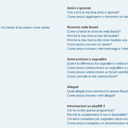
Amici e ignorati
Che cos’è la mia lista amici e ignorati?
Come posso aggiungere o rimuovere un utente
Ricerche nella Board
nte mi chiede di accedere come utente
Come si fanno le ricerche nella Board?
Perché la mia ricerca non dà risultati?
Perché la mia ricerca dà come risultato una
Come posso cercare un utente?
Come posso trovare i miei messaggi e i mie
Sottoscrizioni e segnalibri
Qual è la differenza fra segnalibri e sottoscr
Come posso sottoscrivere un segnalibro o u
Come posso sottoscrivere un forum specifi
Come cancello le mie sottoscrizioni?
Allegati
Quali allegati sono ammessi in questa Boar
Come posso trovare i miei allegati?
Informazioni su phpBB 3
Chi ha scritto questo programma?
Perché la caratteristica X non è disponibile?
Chi devo contattare per segnalare abusi e/o
Come posso contattare un amministratore 