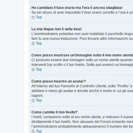
Ho cambiato il fuso orario ma l’ora è ancora sbagliata!
Se sei sicuro di aver impostato il fuso orario corretto e l’ora è
Top
La mia lingua non è nella lista!
L’amministratore potrebbe non aver installato il pacchetto lingu
fare tu una nuova traduzione. Puoi trovare altre informazioni su
Top
Come posso mostrare un’immagine sotto il mio nome utent
Ci possono essere due immagini sotto un nome utente quando si
interventi hai scritto o il tuo livello. Sotto può esserci un’imm
Top
Come posso inserire un avatar?
All’interno del tuo Pannello di Controllo Utente, sotto “Profilo
abilitare o meno gli avatar e decide anche il modo in cui gli av
ragioni.
Top
Come cambio il mio livello?
I livelli, compaiono sotto al tuo nome utente, e indicano il nu
direttamente il tuo livello. Non abusare del Forum inviando me
l’amministratore probabilmente abbasseranno il numero dei tu
Top