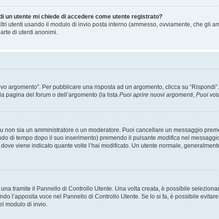
 di un utente mi chiede di accedere come utente registrato?
altri utenti usando il modulo di invio posta interno (ammesso, ovviamente, che gli a
arte di utenti anonimi.
 argomento”. Per pubblicare una risposta ad un argomento, clicca su “Rispondi”. Po
la pagina del forum o dell’argomento (la lista
Puoi aprire nuovi argomenti
,
Puoi vot
 tu non sia un amministratore o un moderatore. Puoi cancellare un messaggio prem
iodo di tempo dopo il suo inserimento) premendo il pulsante
modifica
nel messaggio 
nto dove viene indicato quante volte l’hai modificato. Un utente normale, general
a tramite il Pannello di Controllo Utente. Una volta creata, è possibile seleziona
ndo l’apposita voce nel Pannello di Controllo Utente. Se lo si fa, è possibile evita
el modulo di invio.