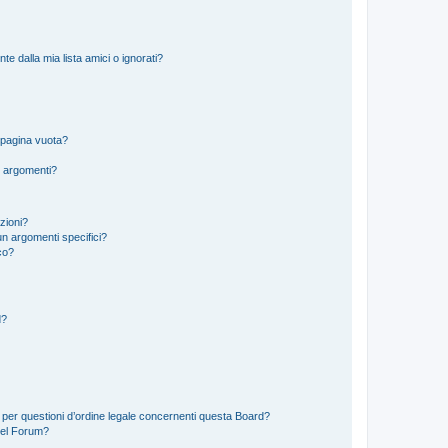
 dalla mia lista amici o ignorati?
 pagina vuota?
i argomenti?
izioni?
n argomenti specifici?
co?
d?
 per questioni d’ordine legale concernenti questa Board?
del Forum?