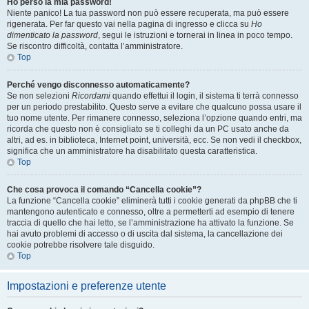
Ho perso la mia password!
Niente panico! La tua password non può essere recuperata, ma può essere
rigenerata. Per far questo vai nella pagina di ingresso e clicca su
Ho
dimenticato la password
, segui le istruzioni e tornerai in linea in poco tempo.
Se riscontro difficoltà, contatta l’amministratore.
Top
Perché vengo disconnesso automaticamente?
Se non selezioni
Ricordami
quando effettui il login, il sistema ti terrà connesso
per un periodo prestabilito. Questo serve a evitare che qualcuno possa usare il
tuo nome utente. Per rimanere connesso, seleziona l’opzione quando entri, ma
ricorda che questo non è consigliato se ti colleghi da un PC usato anche da
altri, ad es. in biblioteca, Internet point, università, ecc. Se non vedi il checkbox,
significa che un amministratore ha disabilitato questa caratteristica.
Top
Che cosa provoca il comando “Cancella cookie”?
La funzione “Cancella cookie” eliminerà tutti i cookie generati da phpBB che ti
mantengono autenticato e connesso, oltre a permetterti ad esempio di tenere
traccia di quello che hai letto, se l’amministrazione ha attivato la funzione. Se
hai avuto problemi di accesso o di uscita dal sistema, la cancellazione dei
cookie potrebbe risolvere tale disguido.
Top
Impostazioni e preferenze utente