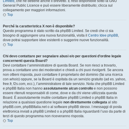
Limited
, che ne detiene anche il brevetto. È reso disponibile sotto la GNU
General Public Licence e può essere liberamente distribuito; clicca sul
collegamento per maggiori informazioni.
Top
Perché la caratteristica X non è disponibile?
Questo programma è stato scritto da phpBB Limited. Se credi che ci sia
bisogno di aggiungere una nuova funzionalità, visita il
Centro Idee phpBB
,
dove potrai supportare idee esistenti o suggerire nuove funzionalità.
Top
Chi devo contattare per segnalare abusi e/o per questioni d’ordine legale
concernenti questa Board?
Devi contattare l’amministratore di questa Board. Se non riesci a trovarlo,
prova a contattare uno dei moderatori e chiedi a chi puoi rivolgerti. Se ancora
non ottieni risposta, puoi contattare il proprietario del dominio (fai una ricerca
con
whois
) oppure, se la Board è ospitata da un servizio gratuito (ad es. yahoo,
free.fr, f2s.com, ecc.), l’amministratore di tale servizio. Nota che phpBB Limited
e phpBB Italia non hanno
assolutamente alcun controllo
e non possono
essere ritenuti responsabili di come, dove e da chi viene utilizzata questa
Board. È assolutamente inutile contattare phpBB Limited o phpBB Italia in
relazione a qualsiasi questione legale
non direttamente collegata
al sito
phpBB.com, phpBBItalia.net o al software phpBB stesso. I messaggi di posta
elettronica inviati a phpBB Limited o a phpBB Italia riguardanti l’uso da parte di
terzi di questo programma non riceveranno risposta.
Top