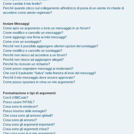
Come cambio il mio livello?
Perché quando clicco sul collegamento all’indirizzo di posta di un utente mi chiede di
accedere come utente registrato?
Inviare Messaggi
Come apro un argomento o invio un messaggio in un forum?
Come modifico o cancello un messaggio?
Come aggiungo una firma ai miei messaggi?
Come creo un sondaggio?
Perché non è possibile aggiungere ulteriori opzioni del sondaggio?
Come modifico o cancello un sondaggio?
Perché non riesco ad accedere a un forum?
Perché non riesco ad aggiungere allegati?
Perché ho ricevuto un richiamo?
Come posso segnalare messaggi ai moderatori?
Che cos’è il pulsante “Salva” nella finestra di invio dei messaggi?
Perché il mio messaggio deve essere approvato?
Come posso spostare in cima un mio argomento?
Formattazione e tipi di argomenti
Cos’è il BBCode?
Posso usare l’HTML?
Cosa sono le emoticon?
Posso inserire delle immagini?
Che cosa sono gli annunci globali?
Cosa sono gli annunci?
Cosa sono gli argomenti importanti?
Cosa sono gli argomenti chiusi?
Che cosa sono le icone argomento?