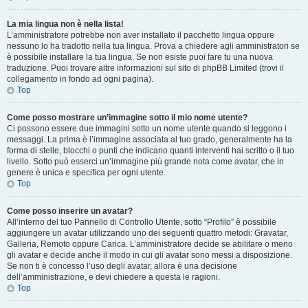
La mia lingua non è nella lista!
L’amministratore potrebbe non aver installato il pacchetto lingua oppure
nessuno lo ha tradotto nella tua lingua. Prova a chiedere agli amministratori se
è possibile installare la tua lingua. Se non esiste puoi fare tu una nuova
traduzione. Puoi trovare altre informazioni sul sito di phpBB Limited (trovi il
collegamento in fondo ad ogni pagina).
Top
Come posso mostrare un’immagine sotto il mio nome utente?
Ci possono essere due immagini sotto un nome utente quando si leggono i
messaggi. La prima è l’immagine associata al tuo grado, generalmente ha la
forma di stelle, blocchi o punti che indicano quanti interventi hai scritto o il tuo
livello. Sotto può esserci un’immagine più grande nota come avatar, che in
genere è unica e specifica per ogni utente.
Top
Come posso inserire un avatar?
All’interno del tuo Pannello di Controllo Utente, sotto “Profilo” è possibile
aggiungere un avatar utilizzando uno dei seguenti quattro metodi: Gravatar,
Galleria, Remoto oppure Carica. L’amministratore decide se abilitare o meno
gli avatar e decide anche il modo in cui gli avatar sono messi a disposizione.
Se non ti è concesso l’uso degli avatar, allora è una decisione
dell’amministrazione, e devi chiedere a questa le ragioni.
Top