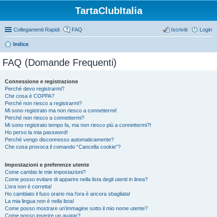
TartaClubItalia
Collegamenti Rapidi
FAQ
Iscriviti
Login
Indice
FAQ (Domande Frequenti)
Connessione e registrazione
Perché devo registrarmi?
Che cosa è COPPA?
Perché non riesco a registrarmi?
Mi sono registrato ma non riesco a connettermi!
Perché non riesco a connettermi?
Mi sono registrato tempo fa, ma non riesco più a connettermi?!
Ho perso la mia password!
Perché vengo disconnesso automaticamente?
Che cosa provoca il comando “Cancella cookie”?
Impostazioni e preferenze utente
Come cambio le mie impostazioni?
Come posso evitare di apparire nella lista degli utenti in linea?
L’ora non è corretta!
Ho cambiato il fuso orario ma l’ora è ancora sbagliata!
La mia lingua non è nella lista!
Come posso mostrare un’immagine sotto il mio nome utente?
Come posso inserire un avatar?