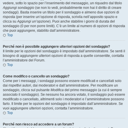
vedere, sotto lo spazio per l’inserimento del messaggio, un riquadro dal titolo
Aggiungi sondaggio
(se non lo vedi, probabilmente non hai il diritto di creare
sondaggi). Basta inserire un titolo per il sondaggio e almeno due opzioni di
risposta (per inserire un’opzione di risposta, scrivila nell’apposito spazio e
clicca su
Aggiungi un’opzione
). Puoi anche stabilire i giorni di durata del
sondaggio (0 per non porre limiti). C’è un limite al numero di opzioni di risposta
che puoi aggiungere, stabilito dall’amministratore.
Top
Perché non è possibile aggiungere ulteriori opzioni del sondaggio?
Il limite per le opzioni del sondaggio è impostato dall’amministratore. Se senti il
bisogno di aggiungere ulteriori opzioni di risposta a quelle consentite, contatta
l’amministratore del Forum.
Top
Come modifico o cancello un sondaggio?
Come per i messaggi, i sondaggi possono essere modificati e cancellati solo
dai rispettivi autori, dai moderatori e dall’amministratore. Per modificare un
sondaggio, clicca sul pulsante
Modifica
del primo messaggio (a cui è sempre
associato il sondaggio). Se nessuno ha ancora votato, il sondaggio può essere
modificato o cancellato, altrimenti solo i moderatori e l’amministratore possono
farlo. Il limite per le opzioni del sondaggio è impostato dall’amministratore. Se
vuoi aggiungere ulteriori opzioni, contatta l’amministratore.
Top
Perché non riesco ad accedere a un forum?