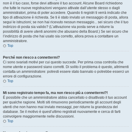
non è il tuo caso, forse devi attivare il tuo account. Alcune Board richiedono
che tutte le nuove registrazioni vengano attivate dall’utente stesso o dagli
amministratori, prima di poter accedere. Quando ti registri ti verrà indicato che
tipo di attivazione è richiesta. Se ti è stato inviato un messaggio di posta, allora
segui le istruzioni; se non hai ricevuto nessun messaggio... sei sicuro che il tuo
indirizzo di posta sia valido? (L’attivazione via posta serve a ridurre la
possibilità di avere utenti anonimi che abusano della Board.) Se sei sicuro che
l’indirizzo di posta che hai usato sia corretto, allora prova a contattare un
amministratore.
Top
Perché non riesco a connettermi?
Ci sono svariati motivi per cui questo succede. Per prima cosa controlla che
nome utente e password siano corretti. Di solito il problema è questo, altrimenti
contatta un amministratore: potresti essere stato bannato o potrebbe esserci un
errore di configurazione.
Top
Mi sono registrato tempo fa, ma non riesco più a connettermi?!
È possibile che un amministratore abbia cancellato o disattivato il tuo account
per qualche ragione. Molti siti rimuovono periodicamente gli account degli
utenti che non hanno mai inviato messaggi, per ridurre la grandezza del
database. Se il motivo è quest’ultimo registrati nuovamente e cerca di farti
coinvolgere maggiormente nelle discussioni.
Top