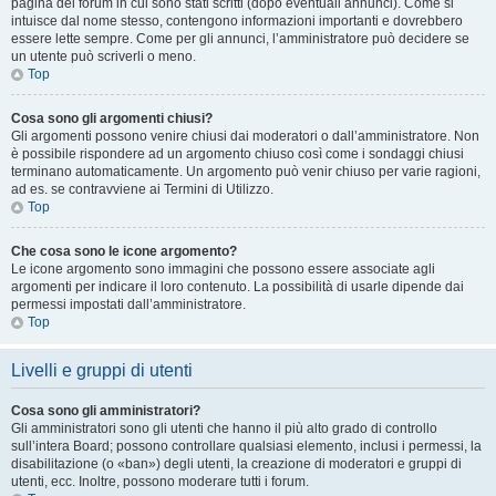
pagina del forum in cui sono stati scritti (dopo eventuali annunci). Come si
intuisce dal nome stesso, contengono informazioni importanti e dovrebbero
essere lette sempre. Come per gli annunci, l’amministratore può decidere se
un utente può scriverli o meno.
Top
Cosa sono gli argomenti chiusi?
Gli argomenti possono venire chiusi dai moderatori o dall’amministratore. Non
è possibile rispondere ad un argomento chiuso così come i sondaggi chiusi
terminano automaticamente. Un argomento può venir chiuso per varie ragioni,
ad es. se contravviene ai Termini di Utilizzo.
Top
Che cosa sono le icone argomento?
Le icone argomento sono immagini che possono essere associate agli
argomenti per indicare il loro contenuto. La possibilità di usarle dipende dai
permessi impostati dall’amministratore.
Top
Livelli e gruppi di utenti
Cosa sono gli amministratori?
Gli amministratori sono gli utenti che hanno il più alto grado di controllo
sull’intera Board; possono controllare qualsiasi elemento, inclusi i permessi, la
disabilitazione (o «ban») degli utenti, la creazione di moderatori e gruppi di
utenti, ecc. Inoltre, possono moderare tutti i forum.