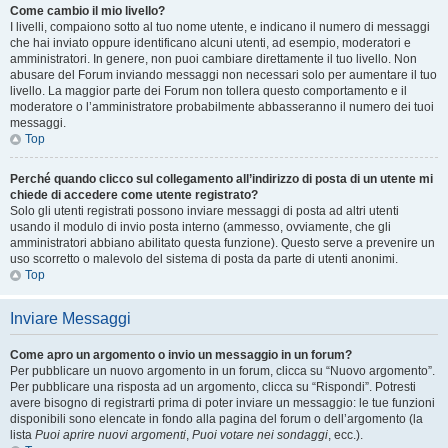
Come cambio il mio livello?
I livelli, compaiono sotto al tuo nome utente, e indicano il numero di messaggi
che hai inviato oppure identificano alcuni utenti, ad esempio, moderatori e
amministratori. In genere, non puoi cambiare direttamente il tuo livello. Non
abusare del Forum inviando messaggi non necessari solo per aumentare il tuo
livello. La maggior parte dei Forum non tollera questo comportamento e il
moderatore o l’amministratore probabilmente abbasseranno il numero dei tuoi
messaggi.
Top
Perché quando clicco sul collegamento all’indirizzo di posta di un utente mi
chiede di accedere come utente registrato?
Solo gli utenti registrati possono inviare messaggi di posta ad altri utenti
usando il modulo di invio posta interno (ammesso, ovviamente, che gli
amministratori abbiano abilitato questa funzione). Questo serve a prevenire un
uso scorretto o malevolo del sistema di posta da parte di utenti anonimi.
Top
Inviare Messaggi
Come apro un argomento o invio un messaggio in un forum?
Per pubblicare un nuovo argomento in un forum, clicca su “Nuovo argomento”.
Per pubblicare una risposta ad un argomento, clicca su “Rispondi”. Potresti
avere bisogno di registrarti prima di poter inviare un messaggio: le tue funzioni
disponibili sono elencate in fondo alla pagina del forum o dell’argomento (la
lista
Puoi aprire nuovi argomenti
,
Puoi votare nei sondaggi
, ecc.).