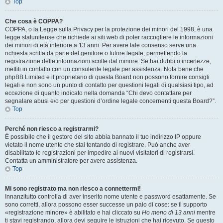
Top
Che cosa è COPPA?
COPPA, o la Legge sulla Privacy per la protezione dei minori del 1998, è una
legge statunitense che richiede ai siti web di poter raccogliere le informazioni
dei minori di età inferiore a 13 anni. Per avere tale consenso serve una
richiesta scritta da parte del genitore o tutore legale, permettendo la
registrazione delle informazioni scritte dal minore. Se hai dubbi o incertezze,
mettiti in contatto con un consulente legale per assistenza. Nota bene che
phpBB Limited e il proprietario di questa Board non possono fornire consigli
legali e non sono un punto di contatto per questioni legali di qualsiasi tipo, ad
eccezione di quanto indicato nella domanda “Chi devo contattare per
segnalare abusi e/o per questioni d’ordine legale concernenti questa Board?”.
Top
Perché non riesco a registrarmi?
È possibile che il gestore del sito abbia bannato il tuo indirizzo IP oppure
vietato il nome utente che stai tentando di registrare. Può anche aver
disabilitato le registrazioni per impedire ai nuovi visitatori di registrarsi.
Contatta un amministratore per avere assistenza.
Top
Mi sono registrato ma non riesco a connettermi!
Innanzitutto controlla di aver inserito nome utente e password esattamente. Se
sono corretti, allora possono esser successe un paio di cose: se il supporto
«registrazione minore» è abilitato e hai cliccato su
Ho meno di 13 anni
mentre
ti stavi registrando, allora devi seguire le istruzioni che hai ricevuto. Se questo