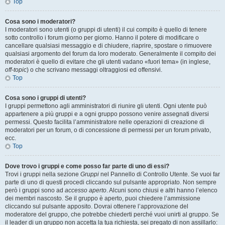
Top
Cosa sono i moderatori?
I moderatori sono utenti (o gruppi di utenti) il cui compito è quello di tenere
sotto controllo i forum giorno per giorno. Hanno il potere di modificare o
cancellare qualsiasi messaggio e di chiudere, riaprire, spostare o rimuovere
qualsiasi argomento del forum da loro moderato. Generalmente il compito dei
moderatori è quello di evitare che gli utenti vadano «fuori tema» (in inglese,
off-topic
) o che scrivano messaggi oltraggiosi ed offensivi.
Top
Cosa sono i gruppi di utenti?
I gruppi permettono agli amministratori di riunire gli utenti. Ogni utente può
appartenere a più gruppi e a ogni gruppo possono venire assegnati diversi
permessi. Questo facilita l’amministratore nelle operazioni di creazione di
moderatori per un forum, o di concessione di permessi per un forum privato,
ecc.
Top
Dove trovo i gruppi e come posso far parte di uno di essi?
Trovi i gruppi nella sezione
Gruppi
nel Pannello di Controllo Utente. Se vuoi far
parte di uno di questi procedi cliccando sul pulsante appropriato. Non sempre
però i gruppi sono ad
accesso aperto
. Alcuni sono chiusi e altri hanno l’elenco
dei membri nascosto. Se il gruppo è aperto, puoi chiedere l’ammissione
cliccando sul pulsante apposito. Dovrai ottenere l’approvazione del
moderatore del gruppo, che potrebbe chiederti perché vuoi unirti al gruppo. Se
il leader di un gruppo non accetta la tua richiesta, sei pregato di non assillarlo: