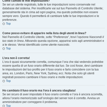
Come cambio le mie impostazioni?
Se sei un utente registrato, tutte le tue impostazioni sono conservate nel
database del sistema. Per modificarle vai sul tuo Pannello di Controllo Utente;
generalmente sta in cima ad ogni pagina, ma questo potrebbe non essere
sempre vero. Questo ti permetterà di cambiare tutte le tue impostazioni e le
preferenze.
Top
Come posso evitare di apparire nella lista degli utenti in linea?
Nel Pannello di Controllo Utente, sotto “Preferenze”, trovi l’opzione
Nascondi il
tuo stato in linea
. Attivando questa opzione, apparirai solo agli amministratori e
a te stesso. Verrai identificato come utente nascosto.
Top
L’ora non è corretta!
L’ora è quasi sicuramente corretta, comunque l’ora che stai vedendo potrebbe
essere quella di un fuso orario differente dal tuo. Se così fosse, devi cambiare
le impostazioni del tuo profilo per il fuso orario e farlo coincidere con la tua
area, es. London, Paris, New York, Sydney, ecc. Nota che solo gli utenti
registrati possono cambiare il fuso orario e molte impostazioni.
Top
Ho cambiato il fuso orario ma l’ora è ancora sbagliata!
Se sei sicuro di aver impostato il fuso orario corretto e l’ora è ancora scorretta,
allora l’orario memorizzato sull’orologio del server non è corretto. Avvisa un
amministratore per correggere il problema.
Top