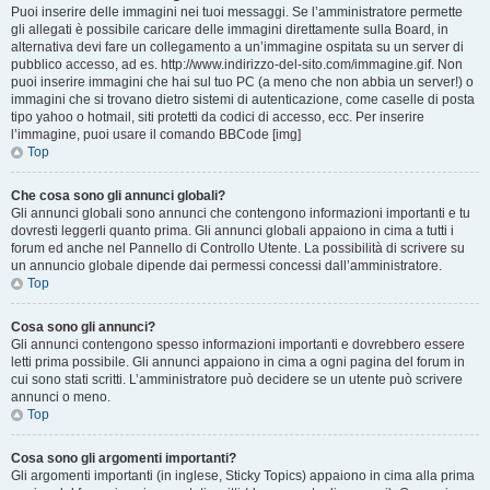
Puoi inserire delle immagini nei tuoi messaggi. Se l’amministratore permette
gli allegati è possibile caricare delle immagini direttamente sulla Board, in
alternativa devi fare un collegamento a un’immagine ospitata su un server di
pubblico accesso, ad es. http://www.indirizzo-del-sito.com/immagine.gif. Non
puoi inserire immagini che hai sul tuo PC (a meno che non abbia un server!) o
immagini che si trovano dietro sistemi di autenticazione, come caselle di posta
tipo yahoo o hotmail, siti protetti da codici di accesso, ecc. Per inserire
l’immagine, puoi usare il comando BBCode [img]
Top
Che cosa sono gli annunci globali?
Gli annunci globali sono annunci che contengono informazioni importanti e tu
dovresti leggerli quanto prima. Gli annunci globali appaiono in cima a tutti i
forum ed anche nel Pannello di Controllo Utente. La possibilità di scrivere su
un annuncio globale dipende dai permessi concessi dall’amministratore.
Top
Cosa sono gli annunci?
Gli annunci contengono spesso informazioni importanti e dovrebbero essere
letti prima possibile. Gli annunci appaiono in cima a ogni pagina del forum in
cui sono stati scritti. L’amministratore può decidere se un utente può scrivere
annunci o meno.
Top
Cosa sono gli argomenti importanti?
Gli argomenti importanti (in inglese, Sticky Topics) appaiono in cima alla prima