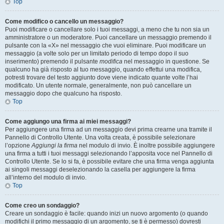
Top
Come modifico o cancello un messaggio?
Puoi modificare o cancellare solo i tuoi messaggi, a meno che tu non sia un
amministratore o un moderatore. Puoi cancellare un messaggio premendo il
pulsante con la «X» nel messaggio che vuoi eliminare. Puoi modificare un
messaggio (a volte solo per un limitato periodo di tempo dopo il suo
inserimento) premendo il pulsante
modifica
nel messaggio in questione. Se
qualcuno ha già risposto al tuo messaggio, quando effettui una modifica,
potresti trovare del testo aggiunto dove viene indicato quante volte l’hai
modificato. Un utente normale, generalmente, non può cancellare un
messaggio dopo che qualcuno ha risposto.
Top
Come aggiungo una firma ai miei messaggi?
Per aggiungere una firma ad un messaggio devi prima crearne una tramite il
Pannello di Controllo Utente. Una volta creata, è possibile selezionare
l’opzione
Aggiungi la firma
nel modulo di invio. È inoltre possibile aggiungere
una firma a tutti i tuoi messaggi selezionando l’apposita voce nel Pannello di
Controllo Utente. Se lo si fa, è possibile evitare che una firma venga aggiunta
ai singoli messaggi deselezionando la casella per aggiungere la firma
all’interno del modulo di invio.
Top
Come creo un sondaggio?
Creare un sondaggio è facile: quando inizi un nuovo argomento (o quando
modifichi il primo messaggio di un argomento, se ti è permesso) dovresti