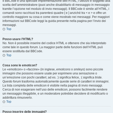
Il BBCode è una speciale implementazione dell’HTML; l’utilizzo è soggetto alla
scelta dell’amministratore (puoi anche disabilitarlo di messaggio in messaggio
tramite l’opzione nel modulo di invio messaggi). Il BBCode è simile all’HTML, i
comandi sono racchiusi tra parentesi quadre [ e ] anziché tra < e > e offre un
controllo maggiore su cosa e come viene mostrato nei messaggi. Per maggiori
informazioni sul BBCode leggi la guida presente nella pagina per l’invio dei
messaggi.
Top
Posso usare l’HTML?
No. Non è possibile inserire del codice HTML e ottenere che sia interpretato
come tale in questo forum. La maggior parte delle funzioni dell’HTML può
essere sostituita dal BBCode.
Top
Cosa sono le emoticon?
Le «emoticon» o «faccine» (in inglese,
emoticons
o
smileys
) sono piccole
immagini che possono essere usate per esprimere una sensazione o
un’emozione con pochi caratteri; ad es. :) significa felice, :( significa triste.
Questo forum trasforma automaticamente queste serie di caratteri in immagini.
La lista completa delle emoticon è visibile nella pagina di invio messaggi.
Cerca di non esagerare nell’uso delle emoticon, possono facilmente rendere
un messaggio illeggibile, e un moderatore potrebbe decidere di modificarlo o
addirittura rimuoverlo.
Top
Posso inserire delle immagini?