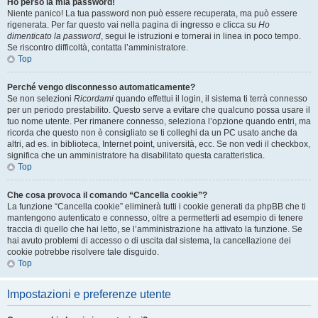
Ho perso la mia password!
Niente panico! La tua password non può essere recuperata, ma può essere
rigenerata. Per far questo vai nella pagina di ingresso e clicca su
Ho
dimenticato la password
, segui le istruzioni e tornerai in linea in poco tempo.
Se riscontro difficoltà, contatta l’amministratore.
Top
Perché vengo disconnesso automaticamente?
Se non selezioni
Ricordami
quando effettui il login, il sistema ti terrà connesso
per un periodo prestabilito. Questo serve a evitare che qualcuno possa usare il
tuo nome utente. Per rimanere connesso, seleziona l’opzione quando entri, ma
ricorda che questo non è consigliato se ti colleghi da un PC usato anche da
altri, ad es. in biblioteca, Internet point, università, ecc. Se non vedi il checkbox,
significa che un amministratore ha disabilitato questa caratteristica.
Top
Che cosa provoca il comando “Cancella cookie”?
La funzione “Cancella cookie” eliminerà tutti i cookie generati da phpBB che ti
mantengono autenticato e connesso, oltre a permetterti ad esempio di tenere
traccia di quello che hai letto, se l’amministrazione ha attivato la funzione. Se
hai avuto problemi di accesso o di uscita dal sistema, la cancellazione dei
cookie potrebbe risolvere tale disguido.
Top
Impostazioni e preferenze utente