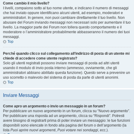
Come cambio il mio livello?
I livelli, compaiono sotto al tuo nome utente, e indicano il numero di messaggi
che hai inviato oppure identificano alcuni utenti, ad esempio, moderatori e
amministratori. In genere, non puoi cambiare direttamente il tuo livello. Non
abusare del Forum inviando messaggi non necessari solo per aumentare il tuo
livello. La maggior parte dei Forum non tollera questo comportamento e il
moderatore o l’amministratore probabilmente abbasseranno il numero dei tuoi
messaggi.
Top
Perché quando clicco sul collegamento all’indirizzo di posta di un utente mi
chiede di accedere come utente registrato?
Solo gli utenti registrati possono inviare messaggi di posta ad altri utenti
usando il modulo di invio posta interno (ammesso, ovviamente, che gli
amministratori abbiano abilitato questa funzione). Questo serve a prevenire un
uso scorretto o malevolo del sistema di posta da parte di utenti anonimi.
Top
Inviare Messaggi
Come apro un argomento o invio un messaggio in un forum?
Per pubblicare un nuovo argomento in un forum, clicca su “Nuovo argomento”.
Per pubblicare una risposta ad un argomento, clicca su “Rispondi”. Potresti
avere bisogno di registrarti prima di poter inviare un messaggio: le tue funzioni
disponibili sono elencate in fondo alla pagina del forum o dell’argomento (la
lista
Puoi aprire nuovi argomenti
,
Puoi votare nei sondaggi
, ecc.).