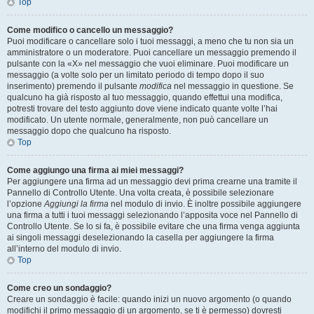
Top
Come modifico o cancello un messaggio?
Puoi modificare o cancellare solo i tuoi messaggi, a meno che tu non sia un
amministratore o un moderatore. Puoi cancellare un messaggio premendo il
pulsante con la «X» nel messaggio che vuoi eliminare. Puoi modificare un
messaggio (a volte solo per un limitato periodo di tempo dopo il suo
inserimento) premendo il pulsante
modifica
nel messaggio in questione. Se
qualcuno ha già risposto al tuo messaggio, quando effettui una modifica,
potresti trovare del testo aggiunto dove viene indicato quante volte l’hai
modificato. Un utente normale, generalmente, non può cancellare un
messaggio dopo che qualcuno ha risposto.
Top
Come aggiungo una firma ai miei messaggi?
Per aggiungere una firma ad un messaggio devi prima crearne una tramite il
Pannello di Controllo Utente. Una volta creata, è possibile selezionare
l’opzione
Aggiungi la firma
nel modulo di invio. È inoltre possibile aggiungere
una firma a tutti i tuoi messaggi selezionando l’apposita voce nel Pannello di
Controllo Utente. Se lo si fa, è possibile evitare che una firma venga aggiunta
ai singoli messaggi deselezionando la casella per aggiungere la firma
all’interno del modulo di invio.
Top
Come creo un sondaggio?
Creare un sondaggio è facile: quando inizi un nuovo argomento (o quando
modifichi il primo messaggio di un argomento, se ti è permesso) dovresti