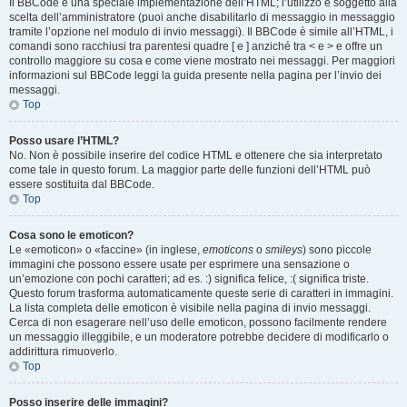
Il BBCode è una speciale implementazione dell’HTML; l’utilizzo è soggetto alla
scelta dell’amministratore (puoi anche disabilitarlo di messaggio in messaggio
tramite l’opzione nel modulo di invio messaggi). Il BBCode è simile all’HTML, i
comandi sono racchiusi tra parentesi quadre [ e ] anziché tra < e > e offre un
controllo maggiore su cosa e come viene mostrato nei messaggi. Per maggiori
informazioni sul BBCode leggi la guida presente nella pagina per l’invio dei
messaggi.
Top
Posso usare l’HTML?
No. Non è possibile inserire del codice HTML e ottenere che sia interpretato
come tale in questo forum. La maggior parte delle funzioni dell’HTML può
essere sostituita dal BBCode.
Top
Cosa sono le emoticon?
Le «emoticon» o «faccine» (in inglese,
emoticons
o
smileys
) sono piccole
immagini che possono essere usate per esprimere una sensazione o
un’emozione con pochi caratteri; ad es. :) significa felice, :( significa triste.
Questo forum trasforma automaticamente queste serie di caratteri in immagini.
La lista completa delle emoticon è visibile nella pagina di invio messaggi.
Cerca di non esagerare nell’uso delle emoticon, possono facilmente rendere
un messaggio illeggibile, e un moderatore potrebbe decidere di modificarlo o
addirittura rimuoverlo.
Top
Posso inserire delle immagini?