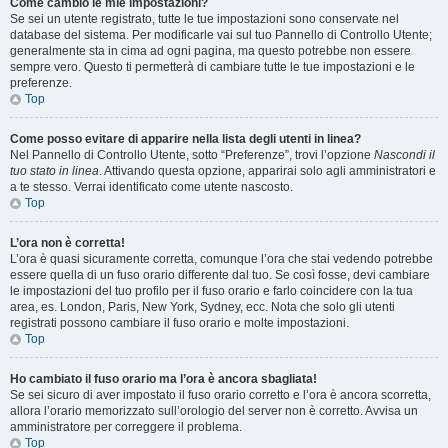
Come cambio le mie impostazioni?
Se sei un utente registrato, tutte le tue impostazioni sono conservate nel
database del sistema. Per modificarle vai sul tuo Pannello di Controllo Utente;
generalmente sta in cima ad ogni pagina, ma questo potrebbe non essere
sempre vero. Questo ti permetterà di cambiare tutte le tue impostazioni e le
preferenze.
Top
Come posso evitare di apparire nella lista degli utenti in linea?
Nel Pannello di Controllo Utente, sotto “Preferenze”, trovi l’opzione
Nascondi il
tuo stato in linea
. Attivando questa opzione, apparirai solo agli amministratori e
a te stesso. Verrai identificato come utente nascosto.
Top
L’ora non è corretta!
L’ora è quasi sicuramente corretta, comunque l’ora che stai vedendo potrebbe
essere quella di un fuso orario differente dal tuo. Se così fosse, devi cambiare
le impostazioni del tuo profilo per il fuso orario e farlo coincidere con la tua
area, es. London, Paris, New York, Sydney, ecc. Nota che solo gli utenti
registrati possono cambiare il fuso orario e molte impostazioni.
Top
Ho cambiato il fuso orario ma l’ora è ancora sbagliata!
Se sei sicuro di aver impostato il fuso orario corretto e l’ora è ancora scorretta,
allora l’orario memorizzato sull’orologio del server non è corretto. Avvisa un
amministratore per correggere il problema.
Top