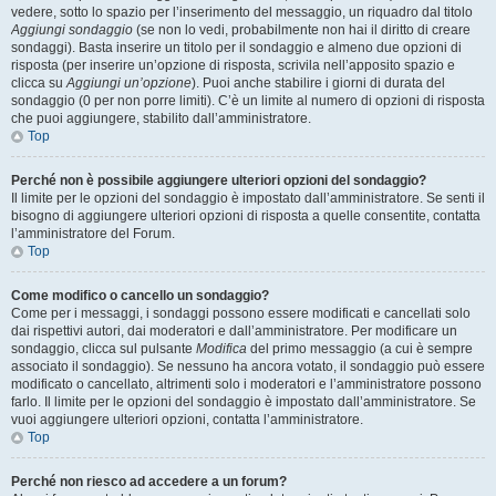
vedere, sotto lo spazio per l’inserimento del messaggio, un riquadro dal titolo
Aggiungi sondaggio
(se non lo vedi, probabilmente non hai il diritto di creare
sondaggi). Basta inserire un titolo per il sondaggio e almeno due opzioni di
risposta (per inserire un’opzione di risposta, scrivila nell’apposito spazio e
clicca su
Aggiungi un’opzione
). Puoi anche stabilire i giorni di durata del
sondaggio (0 per non porre limiti). C’è un limite al numero di opzioni di risposta
che puoi aggiungere, stabilito dall’amministratore.
Top
Perché non è possibile aggiungere ulteriori opzioni del sondaggio?
Il limite per le opzioni del sondaggio è impostato dall’amministratore. Se senti il
bisogno di aggiungere ulteriori opzioni di risposta a quelle consentite, contatta
l’amministratore del Forum.
Top
Come modifico o cancello un sondaggio?
Come per i messaggi, i sondaggi possono essere modificati e cancellati solo
dai rispettivi autori, dai moderatori e dall’amministratore. Per modificare un
sondaggio, clicca sul pulsante
Modifica
del primo messaggio (a cui è sempre
associato il sondaggio). Se nessuno ha ancora votato, il sondaggio può essere
modificato o cancellato, altrimenti solo i moderatori e l’amministratore possono
farlo. Il limite per le opzioni del sondaggio è impostato dall’amministratore. Se
vuoi aggiungere ulteriori opzioni, contatta l’amministratore.
Top
Perché non riesco ad accedere a un forum?