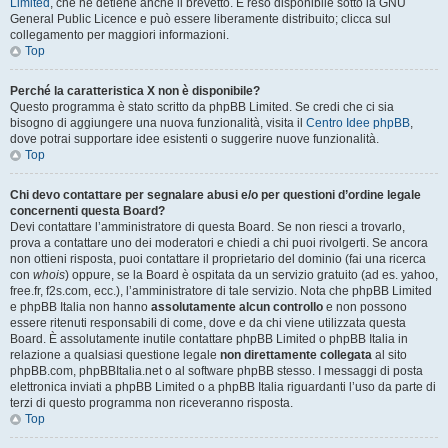
Limited
, che ne detiene anche il brevetto. È reso disponibile sotto la GNU
General Public Licence e può essere liberamente distribuito; clicca sul
collegamento per maggiori informazioni.
Top
Perché la caratteristica X non è disponibile?
Questo programma è stato scritto da phpBB Limited. Se credi che ci sia
bisogno di aggiungere una nuova funzionalità, visita il
Centro Idee phpBB
,
dove potrai supportare idee esistenti o suggerire nuove funzionalità.
Top
Chi devo contattare per segnalare abusi e/o per questioni d’ordine legale
concernenti questa Board?
Devi contattare l’amministratore di questa Board. Se non riesci a trovarlo,
prova a contattare uno dei moderatori e chiedi a chi puoi rivolgerti. Se ancora
non ottieni risposta, puoi contattare il proprietario del dominio (fai una ricerca
con
whois
) oppure, se la Board è ospitata da un servizio gratuito (ad es. yahoo,
free.fr, f2s.com, ecc.), l’amministratore di tale servizio. Nota che phpBB Limited
e phpBB Italia non hanno
assolutamente alcun controllo
e non possono
essere ritenuti responsabili di come, dove e da chi viene utilizzata questa
Board. È assolutamente inutile contattare phpBB Limited o phpBB Italia in
relazione a qualsiasi questione legale
non direttamente collegata
al sito
phpBB.com, phpBBItalia.net o al software phpBB stesso. I messaggi di posta
elettronica inviati a phpBB Limited o a phpBB Italia riguardanti l’uso da parte di
terzi di questo programma non riceveranno risposta.
Top