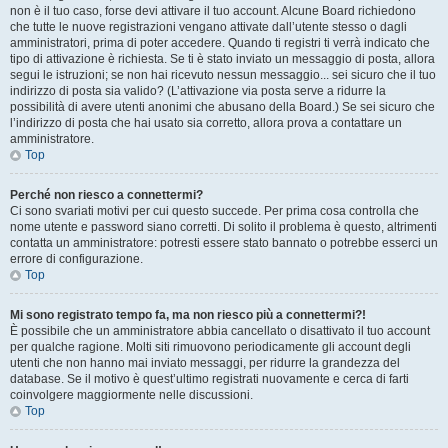
non è il tuo caso, forse devi attivare il tuo account. Alcune Board richiedono
che tutte le nuove registrazioni vengano attivate dall’utente stesso o dagli
amministratori, prima di poter accedere. Quando ti registri ti verrà indicato che
tipo di attivazione è richiesta. Se ti è stato inviato un messaggio di posta, allora
segui le istruzioni; se non hai ricevuto nessun messaggio... sei sicuro che il tuo
indirizzo di posta sia valido? (L’attivazione via posta serve a ridurre la
possibilità di avere utenti anonimi che abusano della Board.) Se sei sicuro che
l’indirizzo di posta che hai usato sia corretto, allora prova a contattare un
amministratore.
Top
Perché non riesco a connettermi?
Ci sono svariati motivi per cui questo succede. Per prima cosa controlla che
nome utente e password siano corretti. Di solito il problema è questo, altrimenti
contatta un amministratore: potresti essere stato bannato o potrebbe esserci un
errore di configurazione.
Top
Mi sono registrato tempo fa, ma non riesco più a connettermi?!
È possibile che un amministratore abbia cancellato o disattivato il tuo account
per qualche ragione. Molti siti rimuovono periodicamente gli account degli
utenti che non hanno mai inviato messaggi, per ridurre la grandezza del
database. Se il motivo è quest’ultimo registrati nuovamente e cerca di farti
coinvolgere maggiormente nelle discussioni.
Top