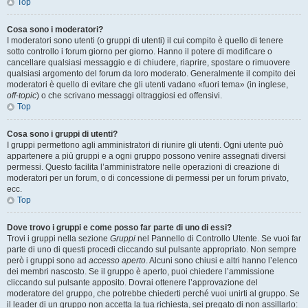
Top
Cosa sono i moderatori?
I moderatori sono utenti (o gruppi di utenti) il cui compito è quello di tenere
sotto controllo i forum giorno per giorno. Hanno il potere di modificare o
cancellare qualsiasi messaggio e di chiudere, riaprire, spostare o rimuovere
qualsiasi argomento del forum da loro moderato. Generalmente il compito dei
moderatori è quello di evitare che gli utenti vadano «fuori tema» (in inglese,
off-topic
) o che scrivano messaggi oltraggiosi ed offensivi.
Top
Cosa sono i gruppi di utenti?
I gruppi permettono agli amministratori di riunire gli utenti. Ogni utente può
appartenere a più gruppi e a ogni gruppo possono venire assegnati diversi
permessi. Questo facilita l’amministratore nelle operazioni di creazione di
moderatori per un forum, o di concessione di permessi per un forum privato,
ecc.
Top
Dove trovo i gruppi e come posso far parte di uno di essi?
Trovi i gruppi nella sezione
Gruppi
nel Pannello di Controllo Utente. Se vuoi far
parte di uno di questi procedi cliccando sul pulsante appropriato. Non sempre
però i gruppi sono ad
accesso aperto
. Alcuni sono chiusi e altri hanno l’elenco
dei membri nascosto. Se il gruppo è aperto, puoi chiedere l’ammissione
cliccando sul pulsante apposito. Dovrai ottenere l’approvazione del
moderatore del gruppo, che potrebbe chiederti perché vuoi unirti al gruppo. Se
il leader di un gruppo non accetta la tua richiesta, sei pregato di non assillarlo: