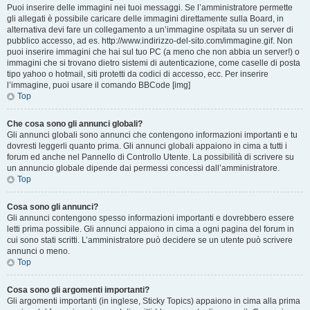
Puoi inserire delle immagini nei tuoi messaggi. Se l’amministratore permette
gli allegati è possibile caricare delle immagini direttamente sulla Board, in
alternativa devi fare un collegamento a un’immagine ospitata su un server di
pubblico accesso, ad es. http://www.indirizzo-del-sito.com/immagine.gif. Non
puoi inserire immagini che hai sul tuo PC (a meno che non abbia un server!) o
immagini che si trovano dietro sistemi di autenticazione, come caselle di posta
tipo yahoo o hotmail, siti protetti da codici di accesso, ecc. Per inserire
l’immagine, puoi usare il comando BBCode [img]
Top
Che cosa sono gli annunci globali?
Gli annunci globali sono annunci che contengono informazioni importanti e tu
dovresti leggerli quanto prima. Gli annunci globali appaiono in cima a tutti i
forum ed anche nel Pannello di Controllo Utente. La possibilità di scrivere su
un annuncio globale dipende dai permessi concessi dall’amministratore.
Top
Cosa sono gli annunci?
Gli annunci contengono spesso informazioni importanti e dovrebbero essere
letti prima possibile. Gli annunci appaiono in cima a ogni pagina del forum in
cui sono stati scritti. L’amministratore può decidere se un utente può scrivere
annunci o meno.
Top
Cosa sono gli argomenti importanti?
Gli argomenti importanti (in inglese, Sticky Topics) appaiono in cima alla prima