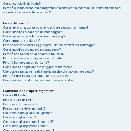
Come cambio il mio livello?
Perché quando clicco sul collegamento all’indirizzo di posta di un utente mi chiede di
accedere come utente registrato?
Inviare Messaggi
Come apro un argomento o invio un messaggio in un forum?
Come modifico o cancello un messaggio?
Come aggiungo una firma ai miei messaggi?
Come creo un sondaggio?
Perché non è possibile aggiungere ulteriori opzioni del sondaggio?
Come modifico o cancello un sondaggio?
Perché non riesco ad accedere a un forum?
Perché non riesco ad aggiungere allegati?
Perché ho ricevuto un richiamo?
Come posso segnalare messaggi ai moderatori?
Che cos’è il pulsante “Salva” nella finestra di invio dei messaggi?
Perché il mio messaggio deve essere approvato?
Come posso spostare in cima un mio argomento?
Formattazione e tipi di argomenti
Cos’è il BBCode?
Posso usare l’HTML?
Cosa sono le emoticon?
Posso inserire delle immagini?
Che cosa sono gli annunci globali?
Cosa sono gli annunci?
Cosa sono gli argomenti importanti?
Cosa sono gli argomenti chiusi?
Che cosa sono le icone argomento?