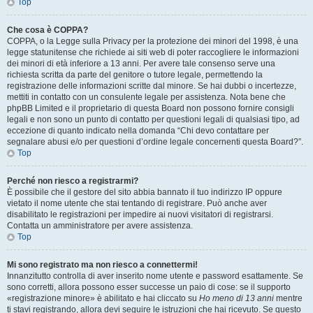
Top
Che cosa è COPPA?
COPPA, o la Legge sulla Privacy per la protezione dei minori del 1998, è una
legge statunitense che richiede ai siti web di poter raccogliere le informazioni
dei minori di età inferiore a 13 anni. Per avere tale consenso serve una
richiesta scritta da parte del genitore o tutore legale, permettendo la
registrazione delle informazioni scritte dal minore. Se hai dubbi o incertezze,
mettiti in contatto con un consulente legale per assistenza. Nota bene che
phpBB Limited e il proprietario di questa Board non possono fornire consigli
legali e non sono un punto di contatto per questioni legali di qualsiasi tipo, ad
eccezione di quanto indicato nella domanda “Chi devo contattare per
segnalare abusi e/o per questioni d’ordine legale concernenti questa Board?”.
Top
Perché non riesco a registrarmi?
È possibile che il gestore del sito abbia bannato il tuo indirizzo IP oppure
vietato il nome utente che stai tentando di registrare. Può anche aver
disabilitato le registrazioni per impedire ai nuovi visitatori di registrarsi.
Contatta un amministratore per avere assistenza.
Top
Mi sono registrato ma non riesco a connettermi!
Innanzitutto controlla di aver inserito nome utente e password esattamente. Se
sono corretti, allora possono esser successe un paio di cose: se il supporto
«registrazione minore» è abilitato e hai cliccato su
Ho meno di 13 anni
mentre
ti stavi registrando, allora devi seguire le istruzioni che hai ricevuto. Se questo