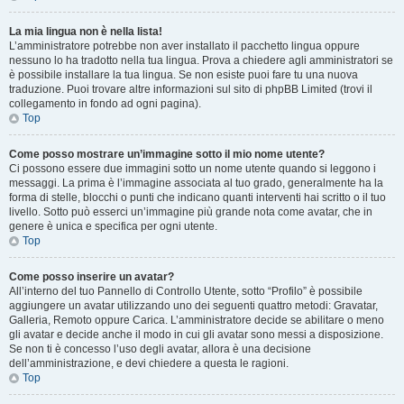
La mia lingua non è nella lista!
L’amministratore potrebbe non aver installato il pacchetto lingua oppure
nessuno lo ha tradotto nella tua lingua. Prova a chiedere agli amministratori se
è possibile installare la tua lingua. Se non esiste puoi fare tu una nuova
traduzione. Puoi trovare altre informazioni sul sito di phpBB Limited (trovi il
collegamento in fondo ad ogni pagina).
Top
Come posso mostrare un’immagine sotto il mio nome utente?
Ci possono essere due immagini sotto un nome utente quando si leggono i
messaggi. La prima è l’immagine associata al tuo grado, generalmente ha la
forma di stelle, blocchi o punti che indicano quanti interventi hai scritto o il tuo
livello. Sotto può esserci un’immagine più grande nota come avatar, che in
genere è unica e specifica per ogni utente.
Top
Come posso inserire un avatar?
All’interno del tuo Pannello di Controllo Utente, sotto “Profilo” è possibile
aggiungere un avatar utilizzando uno dei seguenti quattro metodi: Gravatar,
Galleria, Remoto oppure Carica. L’amministratore decide se abilitare o meno
gli avatar e decide anche il modo in cui gli avatar sono messi a disposizione.
Se non ti è concesso l’uso degli avatar, allora è una decisione
dell’amministrazione, e devi chiedere a questa le ragioni.
Top