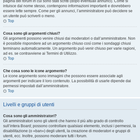
pagina del forum in cui sono stati scritti (dopo eventuali annunci). Come si
intuisce dal nome stesso, contengono informazioni importanti e dovrebbero
essere lette sempre. Come per gli annunci, l’amministratore può decidere se
un utente può scriverli o meno.
Top
Cosa sono gli argomenti chiusi?
Gli argomenti possono venire chiusi dai moderatori o dall’amministratore. Non
è possibile rispondere ad un argomento chiuso così come i sondaggi chiusi
terminano automaticamente. Un argomento può venir chiuso per varie ragioni,
ad es. se contravviene ai Termini di Utilizzo.
Top
Che cosa sono le icone argomento?
Le icone argomento sono immagini che possono essere associate agli
argomenti per indicare il loro contenuto. La possibilità di usarle dipende dai
permessi impostati dall’amministratore.
Top
Livelli e gruppi di utenti
Cosa sono gli amministratori?
Gli amministratori sono gli utenti che hanno il più alto grado di controllo
sull’intera Board; possono controllare qualsiasi elemento, inclusi i permessi, la
disabilitazione (o «ban») degli utenti, la creazione di moderatori e gruppi di
utenti, ecc. Inoltre, possono moderare tutti i forum.