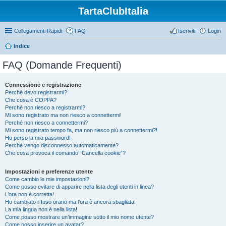
TartaClubItalia
Collegamenti Rapidi
FAQ
Iscriviti
Login
Indice
FAQ (Domande Frequenti)
Connessione e registrazione
Perché devo registrarmi?
Che cosa è COPPA?
Perché non riesco a registrarmi?
Mi sono registrato ma non riesco a connettermi!
Perché non riesco a connettermi?
Mi sono registrato tempo fa, ma non riesco più a connettermi?!
Ho perso la mia password!
Perché vengo disconnesso automaticamente?
Che cosa provoca il comando “Cancella cookie”?
Impostazioni e preferenze utente
Come cambio le mie impostazioni?
Come posso evitare di apparire nella lista degli utenti in linea?
L’ora non è corretta!
Ho cambiato il fuso orario ma l’ora è ancora sbagliata!
La mia lingua non è nella lista!
Come posso mostrare un’immagine sotto il mio nome utente?
Come posso inserire un avatar?