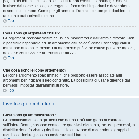
pagina del forum in cui sono stati scritti (dopo eventuali annunci). Come si
intuisce dal nome stesso, contengono informazioni importanti e dovrebbero
essere lette sempre. Come per gli annunci, l’amministratore può decidere se
un utente può scriverli o meno.
Top
Cosa sono gli argomenti chiusi?
Gli argomenti possono venire chiusi dai moderatori o dall’amministratore. Non
è possibile rispondere ad un argomento chiuso così come i sondaggi chiusi
terminano automaticamente. Un argomento può venir chiuso per varie ragioni,
ad es. se contravviene ai Termini di Utilizzo.
Top
Che cosa sono le icone argomento?
Le icone argomento sono immagini che possono essere associate agli
argomenti per indicare il loro contenuto. La possibilità di usarle dipende dai
permessi impostati dall’amministratore.
Top
Livelli e gruppi di utenti
Cosa sono gli amministratori?
Gli amministratori sono gli utenti che hanno il più alto grado di controllo
sull’intera Board; possono controllare qualsiasi elemento, inclusi i permessi, la
disabilitazione (o «ban») degli utenti, la creazione di moderatori e gruppi di
utenti, ecc. Inoltre, possono moderare tutti i forum.