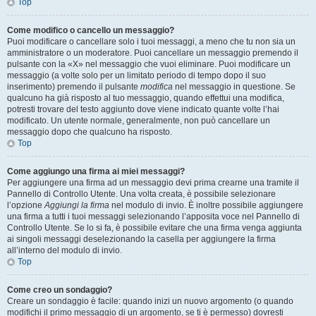
Top
Come modifico o cancello un messaggio?
Puoi modificare o cancellare solo i tuoi messaggi, a meno che tu non sia un
amministratore o un moderatore. Puoi cancellare un messaggio premendo il
pulsante con la «X» nel messaggio che vuoi eliminare. Puoi modificare un
messaggio (a volte solo per un limitato periodo di tempo dopo il suo
inserimento) premendo il pulsante
modifica
nel messaggio in questione. Se
qualcuno ha già risposto al tuo messaggio, quando effettui una modifica,
potresti trovare del testo aggiunto dove viene indicato quante volte l’hai
modificato. Un utente normale, generalmente, non può cancellare un
messaggio dopo che qualcuno ha risposto.
Top
Come aggiungo una firma ai miei messaggi?
Per aggiungere una firma ad un messaggio devi prima crearne una tramite il
Pannello di Controllo Utente. Una volta creata, è possibile selezionare
l’opzione
Aggiungi la firma
nel modulo di invio. È inoltre possibile aggiungere
una firma a tutti i tuoi messaggi selezionando l’apposita voce nel Pannello di
Controllo Utente. Se lo si fa, è possibile evitare che una firma venga aggiunta
ai singoli messaggi deselezionando la casella per aggiungere la firma
all’interno del modulo di invio.
Top
Come creo un sondaggio?
Creare un sondaggio è facile: quando inizi un nuovo argomento (o quando
modifichi il primo messaggio di un argomento, se ti è permesso) dovresti