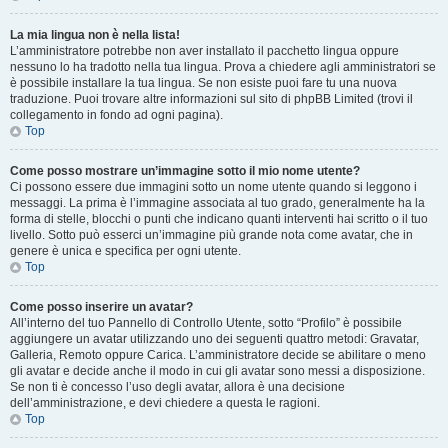
La mia lingua non è nella lista!
L’amministratore potrebbe non aver installato il pacchetto lingua oppure
nessuno lo ha tradotto nella tua lingua. Prova a chiedere agli amministratori se
è possibile installare la tua lingua. Se non esiste puoi fare tu una nuova
traduzione. Puoi trovare altre informazioni sul sito di phpBB Limited (trovi il
collegamento in fondo ad ogni pagina).
Top
Come posso mostrare un’immagine sotto il mio nome utente?
Ci possono essere due immagini sotto un nome utente quando si leggono i
messaggi. La prima è l’immagine associata al tuo grado, generalmente ha la
forma di stelle, blocchi o punti che indicano quanti interventi hai scritto o il tuo
livello. Sotto può esserci un’immagine più grande nota come avatar, che in
genere è unica e specifica per ogni utente.
Top
Come posso inserire un avatar?
All’interno del tuo Pannello di Controllo Utente, sotto “Profilo” è possibile
aggiungere un avatar utilizzando uno dei seguenti quattro metodi: Gravatar,
Galleria, Remoto oppure Carica. L’amministratore decide se abilitare o meno
gli avatar e decide anche il modo in cui gli avatar sono messi a disposizione.
Se non ti è concesso l’uso degli avatar, allora è una decisione
dell’amministrazione, e devi chiedere a questa le ragioni.
Top