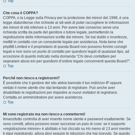
Top
Che cosa è COPPA?
COPPA, o la Legge sulla Privacy per la protezione dei minori del 1998, è una
legge statunitense che richiede ai siti web di poter raccogliere le informazioni
dei minori di età inferiore a 13 anni. Per avere tale consenso serve una
richiesta scritta da parte del genitore o tutore legale, permettendo la
registrazione delle informazioni scritte dal minore. Se hai dubbi o incertezze,
mettiti in contatto con un consulente legale per assistenza. Nota bene che
phpBB Limited e il proprietario di questa Board non possono fornire consigli
legali e non sono un punto di contatto per questioni legali di qualsiasi tipo, ad
eccezione di quanto indicato nella domanda “Chi devo contattare per
segnalare abusi e/o per questioni d’ordine legale concernenti questa Board?”.
Top
Perché non riesco a registrarmi?
È possibile che il gestore del sito abbia bannato il tuo indirizzo IP oppure
vietato il nome utente che stai tentando di registrare. Può anche aver
disabilitato le registrazioni per impedire ai nuovi visitatori di registrarsi.
Contatta un amministratore per avere assistenza.
Top
Mi sono registrato ma non riesco a connettermi!
Innanzitutto controlla di aver inserito nome utente e password esattamente. Se
sono corretti, allora possono esser successe un paio di cose: se il supporto
«registrazione minore» è abilitato e hai cliccato su
Ho meno di 13 anni
mentre
ti stavi registrando, allora devi seguire le istruzioni che hai ricevuto. Se questo