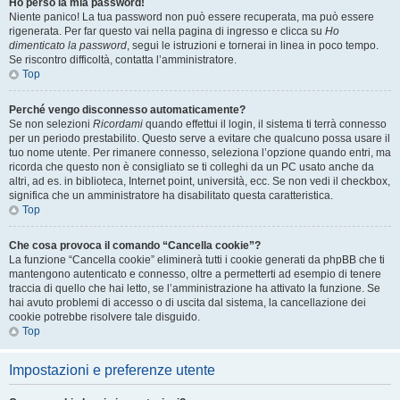
Ho perso la mia password!
Niente panico! La tua password non può essere recuperata, ma può essere
rigenerata. Per far questo vai nella pagina di ingresso e clicca su
Ho
dimenticato la password
, segui le istruzioni e tornerai in linea in poco tempo.
Se riscontro difficoltà, contatta l’amministratore.
Top
Perché vengo disconnesso automaticamente?
Se non selezioni
Ricordami
quando effettui il login, il sistema ti terrà connesso
per un periodo prestabilito. Questo serve a evitare che qualcuno possa usare il
tuo nome utente. Per rimanere connesso, seleziona l’opzione quando entri, ma
ricorda che questo non è consigliato se ti colleghi da un PC usato anche da
altri, ad es. in biblioteca, Internet point, università, ecc. Se non vedi il checkbox,
significa che un amministratore ha disabilitato questa caratteristica.
Top
Che cosa provoca il comando “Cancella cookie”?
La funzione “Cancella cookie” eliminerà tutti i cookie generati da phpBB che ti
mantengono autenticato e connesso, oltre a permetterti ad esempio di tenere
traccia di quello che hai letto, se l’amministrazione ha attivato la funzione. Se
hai avuto problemi di accesso o di uscita dal sistema, la cancellazione dei
cookie potrebbe risolvere tale disguido.
Top
Impostazioni e preferenze utente