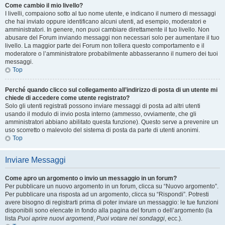
Come cambio il mio livello?
I livelli, compaiono sotto al tuo nome utente, e indicano il numero di messaggi
che hai inviato oppure identificano alcuni utenti, ad esempio, moderatori e
amministratori. In genere, non puoi cambiare direttamente il tuo livello. Non
abusare del Forum inviando messaggi non necessari solo per aumentare il tuo
livello. La maggior parte dei Forum non tollera questo comportamento e il
moderatore o l’amministratore probabilmente abbasseranno il numero dei tuoi
messaggi.
Top
Perché quando clicco sul collegamento all’indirizzo di posta di un utente mi
chiede di accedere come utente registrato?
Solo gli utenti registrati possono inviare messaggi di posta ad altri utenti
usando il modulo di invio posta interno (ammesso, ovviamente, che gli
amministratori abbiano abilitato questa funzione). Questo serve a prevenire un
uso scorretto o malevolo del sistema di posta da parte di utenti anonimi.
Top
Inviare Messaggi
Come apro un argomento o invio un messaggio in un forum?
Per pubblicare un nuovo argomento in un forum, clicca su “Nuovo argomento”.
Per pubblicare una risposta ad un argomento, clicca su “Rispondi”. Potresti
avere bisogno di registrarti prima di poter inviare un messaggio: le tue funzioni
disponibili sono elencate in fondo alla pagina del forum o dell’argomento (la
lista
Puoi aprire nuovi argomenti
,
Puoi votare nei sondaggi
, ecc.).