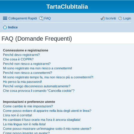
TartaClubItalia
Collegamenti Rapidi
FAQ
Iscriviti
Login
Indice
FAQ (Domande Frequenti)
Connessione e registrazione
Perché devo registrarmi?
Che cosa è COPPA?
Perché non riesco a registrarmi?
Mi sono registrato ma non riesco a connettermi!
Perché non riesco a connettermi?
Mi sono registrato tempo fa, ma non riesco più a connettermi?!
Ho perso la mia password!
Perché vengo disconnesso automaticamente?
Che cosa provoca il comando “Cancella cookie”?
Impostazioni e preferenze utente
Come cambio le mie impostazioni?
Come posso evitare di apparire nella lista degli utenti in linea?
L’ora non è corretta!
Ho cambiato il fuso orario ma l’ora è ancora sbagliata!
La mia lingua non è nella lista!
Come posso mostrare un’immagine sotto il mio nome utente?
Come posso inserire un avatar?