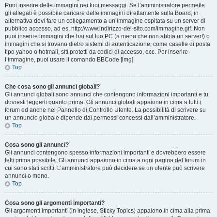
Puoi inserire delle immagini nei tuoi messaggi. Se l’amministratore permette
gli allegati è possibile caricare delle immagini direttamente sulla Board, in
alternativa devi fare un collegamento a un’immagine ospitata su un server di
pubblico accesso, ad es. http://www.indirizzo-del-sito.com/immagine.gif. Non
puoi inserire immagini che hai sul tuo PC (a meno che non abbia un server!) o
immagini che si trovano dietro sistemi di autenticazione, come caselle di posta
tipo yahoo o hotmail, siti protetti da codici di accesso, ecc. Per inserire
l’immagine, puoi usare il comando BBCode [img]
Top
Che cosa sono gli annunci globali?
Gli annunci globali sono annunci che contengono informazioni importanti e tu
dovresti leggerli quanto prima. Gli annunci globali appaiono in cima a tutti i
forum ed anche nel Pannello di Controllo Utente. La possibilità di scrivere su
un annuncio globale dipende dai permessi concessi dall’amministratore.
Top
Cosa sono gli annunci?
Gli annunci contengono spesso informazioni importanti e dovrebbero essere
letti prima possibile. Gli annunci appaiono in cima a ogni pagina del forum in
cui sono stati scritti. L’amministratore può decidere se un utente può scrivere
annunci o meno.
Top
Cosa sono gli argomenti importanti?
Gli argomenti importanti (in inglese, Sticky Topics) appaiono in cima alla prima