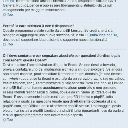
Limited
, che ne detiene anche il brevetto. È reso disponibile sotto la GNU
General Public Licence e può essere liberamente distribuito; clicca sul
collegamento per maggiori informazioni.
Top
Perché la caratteristica X non è disponibile?
Questo programma è stato scritto da phpBB Limited. Se credi che ci sia
bisogno di aggiungere una nuova funzionalità, visita il
Centro Idee phpBB
,
dove potrai supportare idee esistenti o suggerire nuove funzionalità.
Top
Chi devo contattare per segnalare abusi e/o per questioni d’ordine legale
concernenti questa Board?
Devi contattare l’amministratore di questa Board. Se non riesci a trovarlo,
prova a contattare uno dei moderatori e chiedi a chi puoi rivolgerti. Se ancora
non ottieni risposta, puoi contattare il proprietario del dominio (fai una ricerca
con
whois
) oppure, se la Board è ospitata da un servizio gratuito (ad es. yahoo,
free.fr, f2s.com, ecc.), l’amministratore di tale servizio. Nota che phpBB Limited
e phpBB Italia non hanno
assolutamente alcun controllo
e non possono
essere ritenuti responsabili di come, dove e da chi viene utilizzata questa
Board. È assolutamente inutile contattare phpBB Limited o phpBB Italia in
relazione a qualsiasi questione legale
non direttamente collegata
al sito
phpBB.com, phpBBItalia.net o al software phpBB stesso. I messaggi di posta
elettronica inviati a phpBB Limited o a phpBB Italia riguardanti l’uso da parte di
terzi di questo programma non riceveranno risposta.
Top