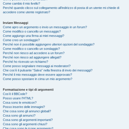
Come cambio il mio livello?
Perché quando clicco sul collegamento all’indirizzo di posta di un utente mi chiede di
accedere come utente registrato?
Inviare Messaggi
Come apro un argomento o invio un messaggio in un forum?
Come modifico o cancello un messaggio?
Come aggiungo una firma ai miei messaggi?
Come creo un sondaggio?
Perché non è possibile aggiungere ulteriori opzioni del sondaggio?
Come modifico o cancello un sondaggio?
Perché non riesco ad accedere a un forum?
Perché non riesco ad aggiungere allegati?
Perché ho ricevuto un richiamo?
Come posso segnalare messaggi ai moderatori?
Che cos’è il pulsante “Salva” nella finestra di invio dei messaggi?
Perché il mio messaggio deve essere approvato?
Come posso spostare in cima un mio argomento?
Formattazione e tipi di argomenti
Cos’è il BBCode?
Posso usare l’HTML?
Cosa sono le emoticon?
Posso inserire delle immagini?
Che cosa sono gli annunci globali?
Cosa sono gli annunci?
Cosa sono gli argomenti importanti?
Cosa sono gli argomenti chiusi?
Che cosa sono le icone argomento?