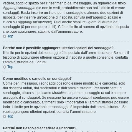
vedere, sotto lo spazio per l’inserimento del messaggio, un riquadro dal titolo
Aggiungi sondaggio
(se non lo vedi, probabilmente non hai il diritto di creare
sondaggi). Basta inserire un titolo per il sondaggio e almeno due opzioni di
risposta (per inserire un’opzione di risposta, scrivila nell’apposito spazio e
clicca su
Aggiungi un’opzione
). Puoi anche stabilire i giorni di durata del
sondaggio (0 per non porre limiti). C’è un limite al numero di opzioni di risposta
che puoi aggiungere, stabilito dall’amministratore.
Top
Perché non è possibile aggiungere ulteriori opzioni del sondaggio?
Il limite per le opzioni del sondaggio è impostato dall’amministratore. Se senti il
bisogno di aggiungere ulteriori opzioni di risposta a quelle consentite, contatta
l’amministratore del Forum.
Top
Come modifico o cancello un sondaggio?
Come per i messaggi, i sondaggi possono essere modificati e cancellati solo
dai rispettivi autori, dai moderatori e dall’amministratore. Per modificare un
sondaggio, clicca sul pulsante
Modifica
del primo messaggio (a cui è sempre
associato il sondaggio). Se nessuno ha ancora votato, il sondaggio può essere
modificato o cancellato, altrimenti solo i moderatori e l’amministratore possono
farlo. Il limite per le opzioni del sondaggio è impostato dall’amministratore. Se
vuoi aggiungere ulteriori opzioni, contatta l’amministratore.
Top
Perché non riesco ad accedere a un forum?