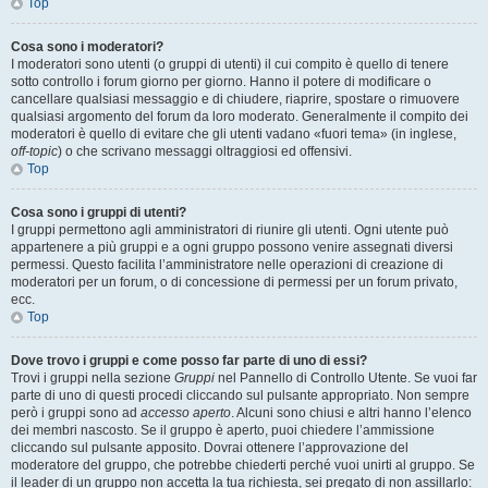
Top
Cosa sono i moderatori?
I moderatori sono utenti (o gruppi di utenti) il cui compito è quello di tenere
sotto controllo i forum giorno per giorno. Hanno il potere di modificare o
cancellare qualsiasi messaggio e di chiudere, riaprire, spostare o rimuovere
qualsiasi argomento del forum da loro moderato. Generalmente il compito dei
moderatori è quello di evitare che gli utenti vadano «fuori tema» (in inglese,
off-topic
) o che scrivano messaggi oltraggiosi ed offensivi.
Top
Cosa sono i gruppi di utenti?
I gruppi permettono agli amministratori di riunire gli utenti. Ogni utente può
appartenere a più gruppi e a ogni gruppo possono venire assegnati diversi
permessi. Questo facilita l’amministratore nelle operazioni di creazione di
moderatori per un forum, o di concessione di permessi per un forum privato,
ecc.
Top
Dove trovo i gruppi e come posso far parte di uno di essi?
Trovi i gruppi nella sezione
Gruppi
nel Pannello di Controllo Utente. Se vuoi far
parte di uno di questi procedi cliccando sul pulsante appropriato. Non sempre
però i gruppi sono ad
accesso aperto
. Alcuni sono chiusi e altri hanno l’elenco
dei membri nascosto. Se il gruppo è aperto, puoi chiedere l’ammissione
cliccando sul pulsante apposito. Dovrai ottenere l’approvazione del
moderatore del gruppo, che potrebbe chiederti perché vuoi unirti al gruppo. Se
il leader di un gruppo non accetta la tua richiesta, sei pregato di non assillarlo: