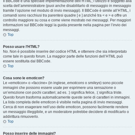
Il BBCode è una speciale implementazione dell’HTML; l’utilizzo è soggetto alla
scelta dell’amministratore (puoi anche disabilitarlo di messaggio in messaggio
tramite l’opzione nel modulo di invio messaggi). Il BBCode è simile all’HTML, i
comandi sono racchiusi tra parentesi quadre [ e ] anziché tra < e > e offre un
controllo maggiore su cosa e come viene mostrato nei messaggi. Per maggiori
informazioni sul BBCode leggi la guida presente nella pagina per l’invio dei
messaggi.
Top
Posso usare l’HTML?
No. Non è possibile inserire del codice HTML e ottenere che sia interpretato
come tale in questo forum. La maggior parte delle funzioni dell’HTML può
essere sostituita dal BBCode.
Top
Cosa sono le emoticon?
Le «emoticon» o «faccine» (in inglese,
emoticons
o
smileys
) sono piccole
immagini che possono essere usate per esprimere una sensazione o
un’emozione con pochi caratteri; ad es. :) significa felice, :( significa triste.
Questo forum trasforma automaticamente queste serie di caratteri in immagini.
La lista completa delle emoticon è visibile nella pagina di invio messaggi.
Cerca di non esagerare nell’uso delle emoticon, possono facilmente rendere
un messaggio illeggibile, e un moderatore potrebbe decidere di modificarlo o
addirittura rimuoverlo.
Top
Posso inserire delle immagini?