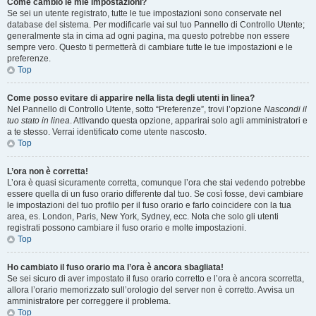
Come cambio le mie impostazioni?
Se sei un utente registrato, tutte le tue impostazioni sono conservate nel
database del sistema. Per modificarle vai sul tuo Pannello di Controllo Utente;
generalmente sta in cima ad ogni pagina, ma questo potrebbe non essere
sempre vero. Questo ti permetterà di cambiare tutte le tue impostazioni e le
preferenze.
Top
Come posso evitare di apparire nella lista degli utenti in linea?
Nel Pannello di Controllo Utente, sotto “Preferenze”, trovi l’opzione
Nascondi il
tuo stato in linea
. Attivando questa opzione, apparirai solo agli amministratori e
a te stesso. Verrai identificato come utente nascosto.
Top
L’ora non è corretta!
L’ora è quasi sicuramente corretta, comunque l’ora che stai vedendo potrebbe
essere quella di un fuso orario differente dal tuo. Se così fosse, devi cambiare
le impostazioni del tuo profilo per il fuso orario e farlo coincidere con la tua
area, es. London, Paris, New York, Sydney, ecc. Nota che solo gli utenti
registrati possono cambiare il fuso orario e molte impostazioni.
Top
Ho cambiato il fuso orario ma l’ora è ancora sbagliata!
Se sei sicuro di aver impostato il fuso orario corretto e l’ora è ancora scorretta,
allora l’orario memorizzato sull’orologio del server non è corretto. Avvisa un
amministratore per correggere il problema.
Top