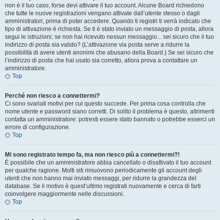
non è il tuo caso, forse devi attivare il tuo account. Alcune Board richiedono
che tutte le nuove registrazioni vengano attivate dall’utente stesso o dagli
amministratori, prima di poter accedere. Quando ti registri ti verrà indicato che
tipo di attivazione è richiesta. Se ti è stato inviato un messaggio di posta, allora
segui le istruzioni; se non hai ricevuto nessun messaggio... sei sicuro che il tuo
indirizzo di posta sia valido? (L’attivazione via posta serve a ridurre la
possibilità di avere utenti anonimi che abusano della Board.) Se sei sicuro che
l’indirizzo di posta che hai usato sia corretto, allora prova a contattare un
amministratore.
Top
Perché non riesco a connettermi?
Ci sono svariati motivi per cui questo succede. Per prima cosa controlla che
nome utente e password siano corretti. Di solito il problema è questo, altrimenti
contatta un amministratore: potresti essere stato bannato o potrebbe esserci un
errore di configurazione.
Top
Mi sono registrato tempo fa, ma non riesco più a connettermi?!
È possibile che un amministratore abbia cancellato o disattivato il tuo account
per qualche ragione. Molti siti rimuovono periodicamente gli account degli
utenti che non hanno mai inviato messaggi, per ridurre la grandezza del
database. Se il motivo è quest’ultimo registrati nuovamente e cerca di farti
coinvolgere maggiormente nelle discussioni.
Top