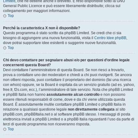
Limited
, che ne detiene anche il brevetto. È reso disponibile sotto la GNU
General Public Licence e può essere liberamente distribuito; clicca sul
collegamento per maggiori informazioni.
Top
Perché la caratteristica X non è disponibile?
Questo programma è stato scritto da phpBB Limited. Se credi che ci sia
bisogno di aggiungere una nuova funzionalità, visita il
Centro Idee phpBB
,
dove potrai supportare idee esistenti o suggerire nuove funzionalità.
Top
Chi devo contattare per segnalare abusi e/o per questioni d’ordine legale
concernenti questa Board?
Devi contattare l’amministratore di questa Board. Se non riesci a trovarlo,
prova a contattare uno dei moderatori e chiedi a chi puoi rivolgerti. Se ancora
non ottieni risposta, puoi contattare il proprietario del dominio (fai una ricerca
con
whois
) oppure, se la Board è ospitata da un servizio gratuito (ad es. yahoo,
free.fr, f2s.com, ecc.), l’amministratore di tale servizio. Nota che phpBB Limited
e phpBB Italia non hanno
assolutamente alcun controllo
e non possono
essere ritenuti responsabili di come, dove e da chi viene utilizzata questa
Board. È assolutamente inutile contattare phpBB Limited o phpBB Italia in
relazione a qualsiasi questione legale
non direttamente collegata
al sito
phpBB.com, phpBBItalia.net o al software phpBB stesso. I messaggi di posta
elettronica inviati a phpBB Limited o a phpBB Italia riguardanti l’uso da parte di
terzi di questo programma non riceveranno risposta.
Top