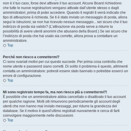
non è il tuo caso, forse devi attivare il tuo account. Alcune Board richiedono
che tutte le nuove registrazioni vengano attivate dall’utente stesso o dagli
amministratori, prima di poter accedere. Quando ti registri ti verrà indicato che
tipo di attivazione è richiesta. Se ti è stato inviato un messaggio di posta, allora
segui le istruzioni; se non hai ricevuto nessun messaggio... sei sicuro che il tuo
indirizzo di posta sia valido? (L’attivazione via posta serve a ridurre la
possibilità di avere utenti anonimi che abusano della Board.) Se sei sicuro che
l’indirizzo di posta che hai usato sia corretto, allora prova a contattare un
amministratore.
Top
Perché non riesco a connettermi?
Ci sono svariati motivi per cui questo succede. Per prima cosa controlla che
nome utente e password siano corretti. Di solito il problema è questo, altrimenti
contatta un amministratore: potresti essere stato bannato o potrebbe esserci un
errore di configurazione.
Top
Mi sono registrato tempo fa, ma non riesco più a connettermi?!
È possibile che un amministratore abbia cancellato o disattivato il tuo account
per qualche ragione. Molti siti rimuovono periodicamente gli account degli
utenti che non hanno mai inviato messaggi, per ridurre la grandezza del
database. Se il motivo è quest’ultimo registrati nuovamente e cerca di farti
coinvolgere maggiormente nelle discussioni.
Top