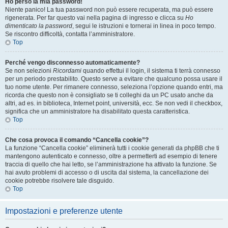
Ho perso la mia password!
Niente panico! La tua password non può essere recuperata, ma può essere
rigenerata. Per far questo vai nella pagina di ingresso e clicca su
Ho
dimenticato la password
, segui le istruzioni e tornerai in linea in poco tempo.
Se riscontro difficoltà, contatta l’amministratore.
Top
Perché vengo disconnesso automaticamente?
Se non selezioni
Ricordami
quando effettui il login, il sistema ti terrà connesso
per un periodo prestabilito. Questo serve a evitare che qualcuno possa usare il
tuo nome utente. Per rimanere connesso, seleziona l’opzione quando entri, ma
ricorda che questo non è consigliato se ti colleghi da un PC usato anche da
altri, ad es. in biblioteca, Internet point, università, ecc. Se non vedi il checkbox,
significa che un amministratore ha disabilitato questa caratteristica.
Top
Che cosa provoca il comando “Cancella cookie”?
La funzione “Cancella cookie” eliminerà tutti i cookie generati da phpBB che ti
mantengono autenticato e connesso, oltre a permetterti ad esempio di tenere
traccia di quello che hai letto, se l’amministrazione ha attivato la funzione. Se
hai avuto problemi di accesso o di uscita dal sistema, la cancellazione dei
cookie potrebbe risolvere tale disguido.
Top
Impostazioni e preferenze utente