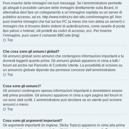
Puoi inserire delle immagini nei tuoi messaggi. Se l’amministratore permette
gli allegati è possibile caricare delle immagini direttamente sulla Board, in
alternativa devi fare un collegamento a un’immagine ospitata su un server di
pubblico accesso, ad es. http://www.indirizzo-del-sito.com/immagine.gif. Non
puoi inserire immagini che hai sul tuo PC (a meno che non abbia un server!) o
immagini che si trovano dietro sistemi di autenticazione, come caselle di posta
tipo yahoo o hotmail, siti protetti da codici di accesso, ecc. Per inserire
l’immagine, puoi usare il comando BBCode [img]
Top
Che cosa sono gli annunci globali?
Gli annunci globali sono annunci che contengono informazioni importanti e tu
dovresti leggerli quanto prima. Gli annunci globali appaiono in cima a tutti i
forum ed anche nel Pannello di Controllo Utente. La possibilità di scrivere su
un annuncio globale dipende dai permessi concessi dall’amministratore.
Top
Cosa sono gli annunci?
Gli annunci contengono spesso informazioni importanti e dovrebbero essere
letti prima possibile. Gli annunci appaiono in cima a ogni pagina del forum in
cui sono stati scritti. L’amministratore può decidere se un utente può scrivere
annunci o meno.
Top
Cosa sono gli argomenti importanti?
Gli argomenti importanti (in inglese, Sticky Topics) appaiono in cima alla prima