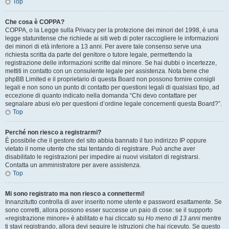
Top
Che cosa è COPPA?
COPPA, o la Legge sulla Privacy per la protezione dei minori del 1998, è una
legge statunitense che richiede ai siti web di poter raccogliere le informazioni
dei minori di età inferiore a 13 anni. Per avere tale consenso serve una
richiesta scritta da parte del genitore o tutore legale, permettendo la
registrazione delle informazioni scritte dal minore. Se hai dubbi o incertezze,
mettiti in contatto con un consulente legale per assistenza. Nota bene che
phpBB Limited e il proprietario di questa Board non possono fornire consigli
legali e non sono un punto di contatto per questioni legali di qualsiasi tipo, ad
eccezione di quanto indicato nella domanda “Chi devo contattare per
segnalare abusi e/o per questioni d’ordine legale concernenti questa Board?”.
Top
Perché non riesco a registrarmi?
È possibile che il gestore del sito abbia bannato il tuo indirizzo IP oppure
vietato il nome utente che stai tentando di registrare. Può anche aver
disabilitato le registrazioni per impedire ai nuovi visitatori di registrarsi.
Contatta un amministratore per avere assistenza.
Top
Mi sono registrato ma non riesco a connettermi!
Innanzitutto controlla di aver inserito nome utente e password esattamente. Se
sono corretti, allora possono esser successe un paio di cose: se il supporto
«registrazione minore» è abilitato e hai cliccato su
Ho meno di 13 anni
mentre
ti stavi registrando, allora devi seguire le istruzioni che hai ricevuto. Se questo