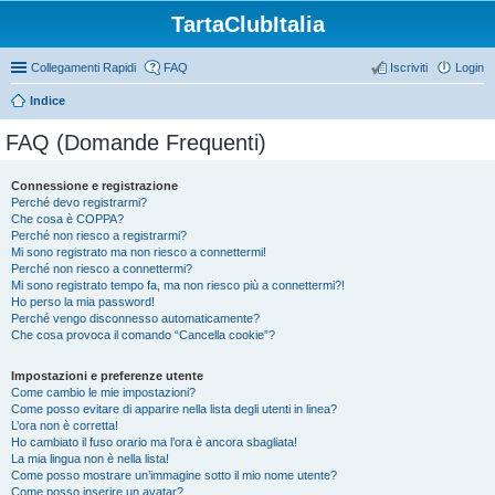
TartaClubItalia
Collegamenti Rapidi
FAQ
Iscriviti
Login
Indice
FAQ (Domande Frequenti)
Connessione e registrazione
Perché devo registrarmi?
Che cosa è COPPA?
Perché non riesco a registrarmi?
Mi sono registrato ma non riesco a connettermi!
Perché non riesco a connettermi?
Mi sono registrato tempo fa, ma non riesco più a connettermi?!
Ho perso la mia password!
Perché vengo disconnesso automaticamente?
Che cosa provoca il comando “Cancella cookie”?
Impostazioni e preferenze utente
Come cambio le mie impostazioni?
Come posso evitare di apparire nella lista degli utenti in linea?
L’ora non è corretta!
Ho cambiato il fuso orario ma l’ora è ancora sbagliata!
La mia lingua non è nella lista!
Come posso mostrare un’immagine sotto il mio nome utente?
Come posso inserire un avatar?