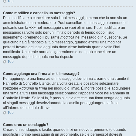
Top
Come modifico o cancello un messaggio?
Puoi modificare o cancellare solo i tuoi messaggi, a meno che tu non sia un
amministratore o un moderatore. Puoi cancellare un messaggio premendo il
pulsante con la «X» nel messaggio che vuoi eliminare. Puoi modificare un
messaggio (a volte solo per un limitato periodo di tempo dopo il suo
inserimento) premendo il pulsante
modifica
nel messaggio in questione. Se
qualcuno ha già risposto al tuo messaggio, quando effettui una modifica,
potresti trovare del testo aggiunto dove viene indicato quante volte l’hai
modificato. Un utente normale, generalmente, non può cancellare un
messaggio dopo che qualcuno ha risposto.
Top
Come aggiungo una firma ai miei messaggi?
Per aggiungere una firma ad un messaggio devi prima crearne una tramite il
Pannello di Controllo Utente. Una volta creata, è possibile selezionare
l’opzione
Aggiungi la firma
nel modulo di invio. È inoltre possibile aggiungere
una firma a tutti i tuoi messaggi selezionando l’apposita voce nel Pannello di
Controllo Utente. Se lo si fa, è possibile evitare che una firma venga aggiunta
ai singoli messaggi deselezionando la casella per aggiungere la firma
all’interno del modulo di invio.
Top
Come creo un sondaggio?
Creare un sondaggio è facile: quando inizi un nuovo argomento (o quando
modifichi il primo messaggio di un argomento, se ti è permesso) dovresti