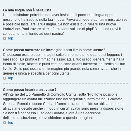
La mia lingua non è nella lista!
L’amministratore potrebbe non aver installato il pacchetto lingua oppure
nessuno lo ha tradotto nella tua lingua. Prova a chiedere agli amministratori se
è possibile installare la tua lingua. Se non esiste puoi fare tu una nuova
traduzione. Puoi trovare altre informazioni sul sito di phpBB Limited (trovi il
collegamento in fondo ad ogni pagina).
Top
Come posso mostrare un’immagine sotto il mio nome utente?
Ci possono essere due immagini sotto un nome utente quando si leggono i
messaggi. La prima è l’immagine associata al tuo grado, generalmente ha la
forma di stelle, blocchi o punti che indicano quanti interventi hai scritto o il tuo
livello. Sotto può esserci un’immagine più grande nota come avatar, che in
genere è unica e specifica per ogni utente.
Top
Come posso inserire un avatar?
All’interno del tuo Pannello di Controllo Utente, sotto “Profilo” è possibile
aggiungere un avatar utilizzando uno dei seguenti quattro metodi: Gravatar,
Galleria, Remoto oppure Carica. L’amministratore decide se abilitare o meno
gli avatar e decide anche il modo in cui gli avatar sono messi a disposizione.
Se non ti è concesso l’uso degli avatar, allora è una decisione
dell’amministrazione, e devi chiedere a questa le ragioni.
Top