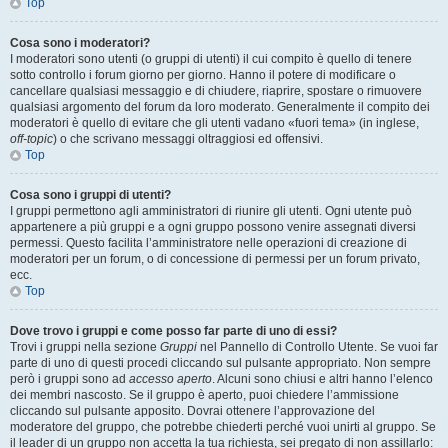
Top
Cosa sono i moderatori?
I moderatori sono utenti (o gruppi di utenti) il cui compito è quello di tenere
sotto controllo i forum giorno per giorno. Hanno il potere di modificare o
cancellare qualsiasi messaggio e di chiudere, riaprire, spostare o rimuovere
qualsiasi argomento del forum da loro moderato. Generalmente il compito dei
moderatori è quello di evitare che gli utenti vadano «fuori tema» (in inglese,
off-topic
) o che scrivano messaggi oltraggiosi ed offensivi.
Top
Cosa sono i gruppi di utenti?
I gruppi permettono agli amministratori di riunire gli utenti. Ogni utente può
appartenere a più gruppi e a ogni gruppo possono venire assegnati diversi
permessi. Questo facilita l’amministratore nelle operazioni di creazione di
moderatori per un forum, o di concessione di permessi per un forum privato,
ecc.
Top
Dove trovo i gruppi e come posso far parte di uno di essi?
Trovi i gruppi nella sezione
Gruppi
nel Pannello di Controllo Utente. Se vuoi far
parte di uno di questi procedi cliccando sul pulsante appropriato. Non sempre
però i gruppi sono ad
accesso aperto
. Alcuni sono chiusi e altri hanno l’elenco
dei membri nascosto. Se il gruppo è aperto, puoi chiedere l’ammissione
cliccando sul pulsante apposito. Dovrai ottenere l’approvazione del
moderatore del gruppo, che potrebbe chiederti perché vuoi unirti al gruppo. Se
il leader di un gruppo non accetta la tua richiesta, sei pregato di non assillarlo: