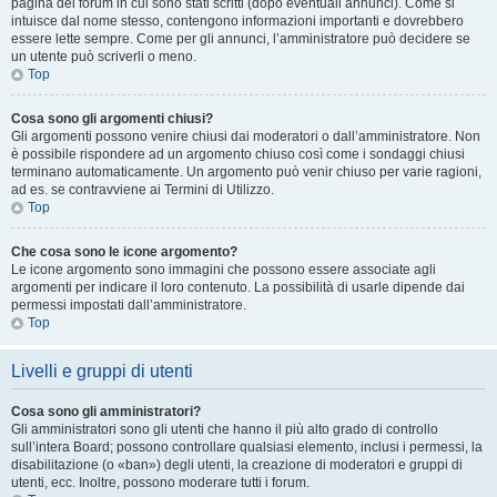
pagina del forum in cui sono stati scritti (dopo eventuali annunci). Come si
intuisce dal nome stesso, contengono informazioni importanti e dovrebbero
essere lette sempre. Come per gli annunci, l’amministratore può decidere se
un utente può scriverli o meno.
Top
Cosa sono gli argomenti chiusi?
Gli argomenti possono venire chiusi dai moderatori o dall’amministratore. Non
è possibile rispondere ad un argomento chiuso così come i sondaggi chiusi
terminano automaticamente. Un argomento può venir chiuso per varie ragioni,
ad es. se contravviene ai Termini di Utilizzo.
Top
Che cosa sono le icone argomento?
Le icone argomento sono immagini che possono essere associate agli
argomenti per indicare il loro contenuto. La possibilità di usarle dipende dai
permessi impostati dall’amministratore.
Top
Livelli e gruppi di utenti
Cosa sono gli amministratori?
Gli amministratori sono gli utenti che hanno il più alto grado di controllo
sull’intera Board; possono controllare qualsiasi elemento, inclusi i permessi, la
disabilitazione (o «ban») degli utenti, la creazione di moderatori e gruppi di
utenti, ecc. Inoltre, possono moderare tutti i forum.