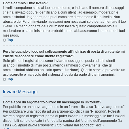
Come cambio il mio livello?
I livelli, compaiono sotto al tuo nome utente, e indicano il numero di messaggi
che hai inviato oppure identificano alcuni utenti, ad esempio, moderatori e
amministratori. In genere, non puoi cambiare direttamente il tuo livello. Non
abusare del Forum inviando messaggi non necessari solo per aumentare il tuo
livello. La maggior parte dei Forum non tollera questo comportamento e il
moderatore o l’amministratore probabilmente abbasseranno il numero dei tuoi
messaggi.
Top
Perché quando clicco sul collegamento all’indirizzo di posta di un utente mi
chiede di accedere come utente registrato?
Solo gli utenti registrati possono inviare messaggi di posta ad altri utenti
usando il modulo di invio posta interno (ammesso, ovviamente, che gli
amministratori abbiano abilitato questa funzione). Questo serve a prevenire un
uso scorretto o malevolo del sistema di posta da parte di utenti anonimi.
Top
Inviare Messaggi
Come apro un argomento o invio un messaggio in un forum?
Per pubblicare un nuovo argomento in un forum, clicca su “Nuovo argomento”.
Per pubblicare una risposta ad un argomento, clicca su “Rispondi”. Potresti
avere bisogno di registrarti prima di poter inviare un messaggio: le tue funzioni
disponibili sono elencate in fondo alla pagina del forum o dell’argomento (la
lista
Puoi aprire nuovi argomenti
,
Puoi votare nei sondaggi
, ecc.).