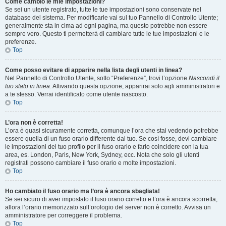
Come cambio le mie impostazioni?
Se sei un utente registrato, tutte le tue impostazioni sono conservate nel
database del sistema. Per modificarle vai sul tuo Pannello di Controllo Utente;
generalmente sta in cima ad ogni pagina, ma questo potrebbe non essere
sempre vero. Questo ti permetterà di cambiare tutte le tue impostazioni e le
preferenze.
Top
Come posso evitare di apparire nella lista degli utenti in linea?
Nel Pannello di Controllo Utente, sotto “Preferenze”, trovi l’opzione
Nascondi il
tuo stato in linea
. Attivando questa opzione, apparirai solo agli amministratori e
a te stesso. Verrai identificato come utente nascosto.
Top
L’ora non è corretta!
L’ora è quasi sicuramente corretta, comunque l’ora che stai vedendo potrebbe
essere quella di un fuso orario differente dal tuo. Se così fosse, devi cambiare
le impostazioni del tuo profilo per il fuso orario e farlo coincidere con la tua
area, es. London, Paris, New York, Sydney, ecc. Nota che solo gli utenti
registrati possono cambiare il fuso orario e molte impostazioni.
Top
Ho cambiato il fuso orario ma l’ora è ancora sbagliata!
Se sei sicuro di aver impostato il fuso orario corretto e l’ora è ancora scorretta,
allora l’orario memorizzato sull’orologio del server non è corretto. Avvisa un
amministratore per correggere il problema.
Top