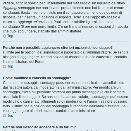
vedere, sotto lo spazio per l’inserimento del messaggio, un riquadro dal titolo
Aggiungi sondaggio
(se non lo vedi, probabilmente non hai il diritto di creare
sondaggi). Basta inserire un titolo per il sondaggio e almeno due opzioni di
risposta (per inserire un’opzione di risposta, scrivila nell’apposito spazio e
clicca su
Aggiungi un’opzione
). Puoi anche stabilire i giorni di durata del
sondaggio (0 per non porre limiti). C’è un limite al numero di opzioni di risposta
che puoi aggiungere, stabilito dall’amministratore.
Top
Perché non è possibile aggiungere ulteriori opzioni del sondaggio?
Il limite per le opzioni del sondaggio è impostato dall’amministratore. Se senti il
bisogno di aggiungere ulteriori opzioni di risposta a quelle consentite, contatta
l’amministratore del Forum.
Top
Come modifico o cancello un sondaggio?
Come per i messaggi, i sondaggi possono essere modificati e cancellati solo
dai rispettivi autori, dai moderatori e dall’amministratore. Per modificare un
sondaggio, clicca sul pulsante
Modifica
del primo messaggio (a cui è sempre
associato il sondaggio). Se nessuno ha ancora votato, il sondaggio può essere
modificato o cancellato, altrimenti solo i moderatori e l’amministratore possono
farlo. Il limite per le opzioni del sondaggio è impostato dall’amministratore. Se
vuoi aggiungere ulteriori opzioni, contatta l’amministratore.
Top
Perché non riesco ad accedere a un forum?