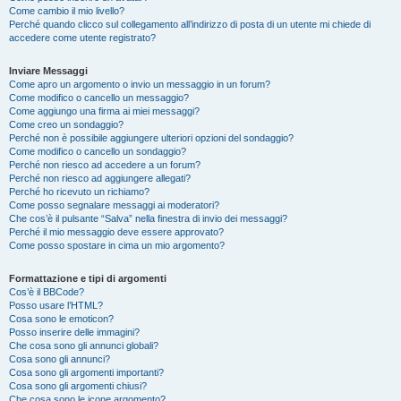
Come cambio il mio livello?
Perché quando clicco sul collegamento all’indirizzo di posta di un utente mi chiede di
accedere come utente registrato?
Inviare Messaggi
Come apro un argomento o invio un messaggio in un forum?
Come modifico o cancello un messaggio?
Come aggiungo una firma ai miei messaggi?
Come creo un sondaggio?
Perché non è possibile aggiungere ulteriori opzioni del sondaggio?
Come modifico o cancello un sondaggio?
Perché non riesco ad accedere a un forum?
Perché non riesco ad aggiungere allegati?
Perché ho ricevuto un richiamo?
Come posso segnalare messaggi ai moderatori?
Che cos’è il pulsante “Salva” nella finestra di invio dei messaggi?
Perché il mio messaggio deve essere approvato?
Come posso spostare in cima un mio argomento?
Formattazione e tipi di argomenti
Cos’è il BBCode?
Posso usare l’HTML?
Cosa sono le emoticon?
Posso inserire delle immagini?
Che cosa sono gli annunci globali?
Cosa sono gli annunci?
Cosa sono gli argomenti importanti?
Cosa sono gli argomenti chiusi?
Che cosa sono le icone argomento?