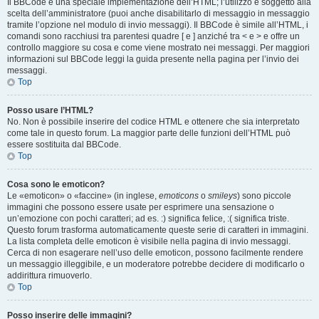
Il BBCode è una speciale implementazione dell’HTML; l’utilizzo è soggetto alla
scelta dell’amministratore (puoi anche disabilitarlo di messaggio in messaggio
tramite l’opzione nel modulo di invio messaggi). Il BBCode è simile all’HTML, i
comandi sono racchiusi tra parentesi quadre [ e ] anziché tra < e > e offre un
controllo maggiore su cosa e come viene mostrato nei messaggi. Per maggiori
informazioni sul BBCode leggi la guida presente nella pagina per l’invio dei
messaggi.
Top
Posso usare l’HTML?
No. Non è possibile inserire del codice HTML e ottenere che sia interpretato
come tale in questo forum. La maggior parte delle funzioni dell’HTML può
essere sostituita dal BBCode.
Top
Cosa sono le emoticon?
Le «emoticon» o «faccine» (in inglese,
emoticons
o
smileys
) sono piccole
immagini che possono essere usate per esprimere una sensazione o
un’emozione con pochi caratteri; ad es. :) significa felice, :( significa triste.
Questo forum trasforma automaticamente queste serie di caratteri in immagini.
La lista completa delle emoticon è visibile nella pagina di invio messaggi.
Cerca di non esagerare nell’uso delle emoticon, possono facilmente rendere
un messaggio illeggibile, e un moderatore potrebbe decidere di modificarlo o
addirittura rimuoverlo.
Top
Posso inserire delle immagini?