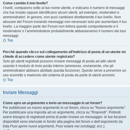
Come cambio il mio livello?
I livelli, compaiono sotto al tuo nome utente, e indicano il numero di messaggi
che hai inviato oppure identificano alcuni utenti, ad esempio, moderatori e
amministratori. In genere, non puoi cambiare direttamente il tuo livello. Non
abusare del Forum inviando messaggi non necessari solo per aumentare il tuo
livello. La maggior parte dei Forum non tollera questo comportamento e il
moderatore o l’amministratore probabilmente abbasseranno il numero dei tuoi
messaggi.
Top
Perché quando clicco sul collegamento all’indirizzo di posta di un utente mi
chiede di accedere come utente registrato?
Solo gli utenti registrati possono inviare messaggi di posta ad altri utenti
usando il modulo di invio posta interno (ammesso, ovviamente, che gli
amministratori abbiano abilitato questa funzione). Questo serve a prevenire un
uso scorretto o malevolo del sistema di posta da parte di utenti anonimi.
Top
Inviare Messaggi
Come apro un argomento o invio un messaggio in un forum?
Per pubblicare un nuovo argomento in un forum, clicca su “Nuovo argomento”.
Per pubblicare una risposta ad un argomento, clicca su “Rispondi”. Potresti
avere bisogno di registrarti prima di poter inviare un messaggio: le tue funzioni
disponibili sono elencate in fondo alla pagina del forum o dell’argomento (la
lista
Puoi aprire nuovi argomenti
,
Puoi votare nei sondaggi
, ecc.).