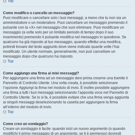
Top
Come modifico o cancello un messaggio?
Puoi modificare o cancellare solo i tuoi messaggi, a meno che tu non sia un
amministratore o un moderatore. Puoi cancellare un messaggio premendo il
pulsante con la «X» nel messaggio che vuoi eliminare. Puoi modificare un
messaggio (a volte solo per un limitato periodo di tempo dopo il suo
inserimento) premendo il pulsante
modifica
nel messaggio in questione. Se
qualcuno ha già risposto al tuo messaggio, quando effettui una modifica,
potresti trovare del testo aggiunto dove viene indicato quante volte l’hai
modificato. Un utente normale, generalmente, non può cancellare un
messaggio dopo che qualcuno ha risposto.
Top
Come aggiungo una firma ai miei messaggi?
Per aggiungere una firma ad un messaggio devi prima crearne una tramite il
Pannello di Controllo Utente. Una volta creata, è possibile selezionare
l’opzione
Aggiungi la firma
nel modulo di invio. È inoltre possibile aggiungere
una firma a tutti i tuoi messaggi selezionando l’apposita voce nel Pannello di
Controllo Utente. Se lo si fa, è possibile evitare che una firma venga aggiunta
ai singoli messaggi deselezionando la casella per aggiungere la firma
all’interno del modulo di invio.
Top
Come creo un sondaggio?
Creare un sondaggio è facile: quando inizi un nuovo argomento (o quando
modifichi il primo messaggio di un argomento, se ti è permesso) dovresti