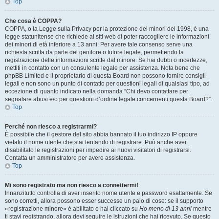
Top
Che cosa è COPPA?
COPPA, o la Legge sulla Privacy per la protezione dei minori del 1998, è una
legge statunitense che richiede ai siti web di poter raccogliere le informazioni
dei minori di età inferiore a 13 anni. Per avere tale consenso serve una
richiesta scritta da parte del genitore o tutore legale, permettendo la
registrazione delle informazioni scritte dal minore. Se hai dubbi o incertezze,
mettiti in contatto con un consulente legale per assistenza. Nota bene che
phpBB Limited e il proprietario di questa Board non possono fornire consigli
legali e non sono un punto di contatto per questioni legali di qualsiasi tipo, ad
eccezione di quanto indicato nella domanda “Chi devo contattare per
segnalare abusi e/o per questioni d’ordine legale concernenti questa Board?”.
Top
Perché non riesco a registrarmi?
È possibile che il gestore del sito abbia bannato il tuo indirizzo IP oppure
vietato il nome utente che stai tentando di registrare. Può anche aver
disabilitato le registrazioni per impedire ai nuovi visitatori di registrarsi.
Contatta un amministratore per avere assistenza.
Top
Mi sono registrato ma non riesco a connettermi!
Innanzitutto controlla di aver inserito nome utente e password esattamente. Se
sono corretti, allora possono esser successe un paio di cose: se il supporto
«registrazione minore» è abilitato e hai cliccato su
Ho meno di 13 anni
mentre
ti stavi registrando, allora devi seguire le istruzioni che hai ricevuto. Se questo