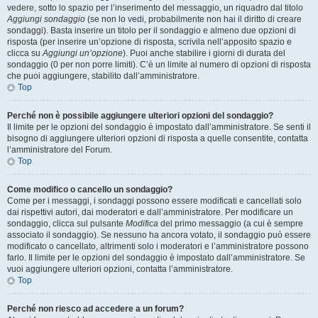
vedere, sotto lo spazio per l’inserimento del messaggio, un riquadro dal titolo
Aggiungi sondaggio
(se non lo vedi, probabilmente non hai il diritto di creare
sondaggi). Basta inserire un titolo per il sondaggio e almeno due opzioni di
risposta (per inserire un’opzione di risposta, scrivila nell’apposito spazio e
clicca su
Aggiungi un’opzione
). Puoi anche stabilire i giorni di durata del
sondaggio (0 per non porre limiti). C’è un limite al numero di opzioni di risposta
che puoi aggiungere, stabilito dall’amministratore.
Top
Perché non è possibile aggiungere ulteriori opzioni del sondaggio?
Il limite per le opzioni del sondaggio è impostato dall’amministratore. Se senti il
bisogno di aggiungere ulteriori opzioni di risposta a quelle consentite, contatta
l’amministratore del Forum.
Top
Come modifico o cancello un sondaggio?
Come per i messaggi, i sondaggi possono essere modificati e cancellati solo
dai rispettivi autori, dai moderatori e dall’amministratore. Per modificare un
sondaggio, clicca sul pulsante
Modifica
del primo messaggio (a cui è sempre
associato il sondaggio). Se nessuno ha ancora votato, il sondaggio può essere
modificato o cancellato, altrimenti solo i moderatori e l’amministratore possono
farlo. Il limite per le opzioni del sondaggio è impostato dall’amministratore. Se
vuoi aggiungere ulteriori opzioni, contatta l’amministratore.
Top
Perché non riesco ad accedere a un forum?