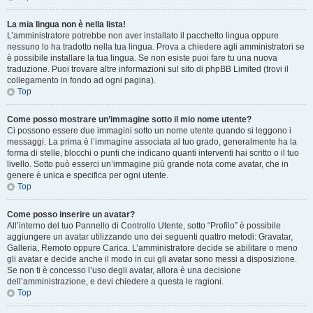
La mia lingua non è nella lista!
L’amministratore potrebbe non aver installato il pacchetto lingua oppure
nessuno lo ha tradotto nella tua lingua. Prova a chiedere agli amministratori se
è possibile installare la tua lingua. Se non esiste puoi fare tu una nuova
traduzione. Puoi trovare altre informazioni sul sito di phpBB Limited (trovi il
collegamento in fondo ad ogni pagina).
Top
Come posso mostrare un’immagine sotto il mio nome utente?
Ci possono essere due immagini sotto un nome utente quando si leggono i
messaggi. La prima è l’immagine associata al tuo grado, generalmente ha la
forma di stelle, blocchi o punti che indicano quanti interventi hai scritto o il tuo
livello. Sotto può esserci un’immagine più grande nota come avatar, che in
genere è unica e specifica per ogni utente.
Top
Come posso inserire un avatar?
All’interno del tuo Pannello di Controllo Utente, sotto “Profilo” è possibile
aggiungere un avatar utilizzando uno dei seguenti quattro metodi: Gravatar,
Galleria, Remoto oppure Carica. L’amministratore decide se abilitare o meno
gli avatar e decide anche il modo in cui gli avatar sono messi a disposizione.
Se non ti è concesso l’uso degli avatar, allora è una decisione
dell’amministrazione, e devi chiedere a questa le ragioni.
Top