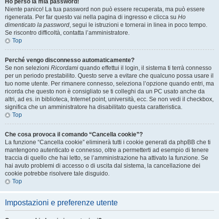
Ho perso la mia password!
Niente panico! La tua password non può essere recuperata, ma può essere
rigenerata. Per far questo vai nella pagina di ingresso e clicca su
Ho
dimenticato la password
, segui le istruzioni e tornerai in linea in poco tempo.
Se riscontro difficoltà, contatta l’amministratore.
Top
Perché vengo disconnesso automaticamente?
Se non selezioni
Ricordami
quando effettui il login, il sistema ti terrà connesso
per un periodo prestabilito. Questo serve a evitare che qualcuno possa usare il
tuo nome utente. Per rimanere connesso, seleziona l’opzione quando entri, ma
ricorda che questo non è consigliato se ti colleghi da un PC usato anche da
altri, ad es. in biblioteca, Internet point, università, ecc. Se non vedi il checkbox,
significa che un amministratore ha disabilitato questa caratteristica.
Top
Che cosa provoca il comando “Cancella cookie”?
La funzione “Cancella cookie” eliminerà tutti i cookie generati da phpBB che ti
mantengono autenticato e connesso, oltre a permetterti ad esempio di tenere
traccia di quello che hai letto, se l’amministrazione ha attivato la funzione. Se
hai avuto problemi di accesso o di uscita dal sistema, la cancellazione dei
cookie potrebbe risolvere tale disguido.
Top
Impostazioni e preferenze utente