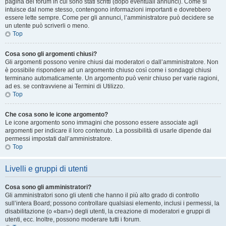
pagina del forum in cui sono stati scritti (dopo eventuali annunci). Come si
intuisce dal nome stesso, contengono informazioni importanti e dovrebbero
essere lette sempre. Come per gli annunci, l’amministratore può decidere se
un utente può scriverli o meno.
Top
Cosa sono gli argomenti chiusi?
Gli argomenti possono venire chiusi dai moderatori o dall’amministratore. Non
è possibile rispondere ad un argomento chiuso così come i sondaggi chiusi
terminano automaticamente. Un argomento può venir chiuso per varie ragioni,
ad es. se contravviene ai Termini di Utilizzo.
Top
Che cosa sono le icone argomento?
Le icone argomento sono immagini che possono essere associate agli
argomenti per indicare il loro contenuto. La possibilità di usarle dipende dai
permessi impostati dall’amministratore.
Top
Livelli e gruppi di utenti
Cosa sono gli amministratori?
Gli amministratori sono gli utenti che hanno il più alto grado di controllo
sull’intera Board; possono controllare qualsiasi elemento, inclusi i permessi, la
disabilitazione (o «ban») degli utenti, la creazione di moderatori e gruppi di
utenti, ecc. Inoltre, possono moderare tutti i forum.