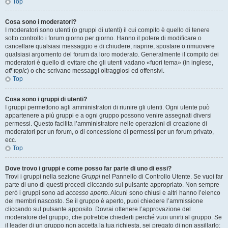
Top
Cosa sono i moderatori?
I moderatori sono utenti (o gruppi di utenti) il cui compito è quello di tenere
sotto controllo i forum giorno per giorno. Hanno il potere di modificare o
cancellare qualsiasi messaggio e di chiudere, riaprire, spostare o rimuovere
qualsiasi argomento del forum da loro moderato. Generalmente il compito dei
moderatori è quello di evitare che gli utenti vadano «fuori tema» (in inglese,
off-topic
) o che scrivano messaggi oltraggiosi ed offensivi.
Top
Cosa sono i gruppi di utenti?
I gruppi permettono agli amministratori di riunire gli utenti. Ogni utente può
appartenere a più gruppi e a ogni gruppo possono venire assegnati diversi
permessi. Questo facilita l’amministratore nelle operazioni di creazione di
moderatori per un forum, o di concessione di permessi per un forum privato,
ecc.
Top
Dove trovo i gruppi e come posso far parte di uno di essi?
Trovi i gruppi nella sezione
Gruppi
nel Pannello di Controllo Utente. Se vuoi far
parte di uno di questi procedi cliccando sul pulsante appropriato. Non sempre
però i gruppi sono ad
accesso aperto
. Alcuni sono chiusi e altri hanno l’elenco
dei membri nascosto. Se il gruppo è aperto, puoi chiedere l’ammissione
cliccando sul pulsante apposito. Dovrai ottenere l’approvazione del
moderatore del gruppo, che potrebbe chiederti perché vuoi unirti al gruppo. Se
il leader di un gruppo non accetta la tua richiesta, sei pregato di non assillarlo: