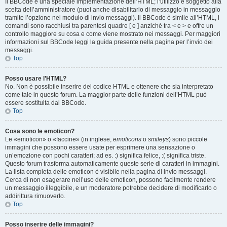
Il BBCode è una speciale implementazione dell’HTML; l’utilizzo è soggetto alla
scelta dell’amministratore (puoi anche disabilitarlo di messaggio in messaggio
tramite l’opzione nel modulo di invio messaggi). Il BBCode è simile all’HTML, i
comandi sono racchiusi tra parentesi quadre [ e ] anziché tra < e > e offre un
controllo maggiore su cosa e come viene mostrato nei messaggi. Per maggiori
informazioni sul BBCode leggi la guida presente nella pagina per l’invio dei
messaggi.
Top
Posso usare l’HTML?
No. Non è possibile inserire del codice HTML e ottenere che sia interpretato
come tale in questo forum. La maggior parte delle funzioni dell’HTML può
essere sostituita dal BBCode.
Top
Cosa sono le emoticon?
Le «emoticon» o «faccine» (in inglese,
emoticons
o
smileys
) sono piccole
immagini che possono essere usate per esprimere una sensazione o
un’emozione con pochi caratteri; ad es. :) significa felice, :( significa triste.
Questo forum trasforma automaticamente queste serie di caratteri in immagini.
La lista completa delle emoticon è visibile nella pagina di invio messaggi.
Cerca di non esagerare nell’uso delle emoticon, possono facilmente rendere
un messaggio illeggibile, e un moderatore potrebbe decidere di modificarlo o
addirittura rimuoverlo.
Top
Posso inserire delle immagini?