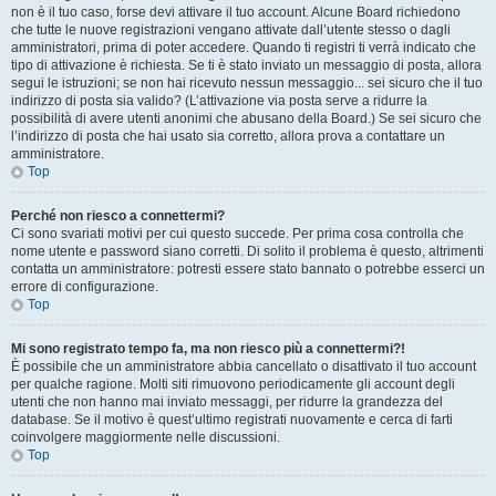
non è il tuo caso, forse devi attivare il tuo account. Alcune Board richiedono
che tutte le nuove registrazioni vengano attivate dall’utente stesso o dagli
amministratori, prima di poter accedere. Quando ti registri ti verrà indicato che
tipo di attivazione è richiesta. Se ti è stato inviato un messaggio di posta, allora
segui le istruzioni; se non hai ricevuto nessun messaggio... sei sicuro che il tuo
indirizzo di posta sia valido? (L’attivazione via posta serve a ridurre la
possibilità di avere utenti anonimi che abusano della Board.) Se sei sicuro che
l’indirizzo di posta che hai usato sia corretto, allora prova a contattare un
amministratore.
Top
Perché non riesco a connettermi?
Ci sono svariati motivi per cui questo succede. Per prima cosa controlla che
nome utente e password siano corretti. Di solito il problema è questo, altrimenti
contatta un amministratore: potresti essere stato bannato o potrebbe esserci un
errore di configurazione.
Top
Mi sono registrato tempo fa, ma non riesco più a connettermi?!
È possibile che un amministratore abbia cancellato o disattivato il tuo account
per qualche ragione. Molti siti rimuovono periodicamente gli account degli
utenti che non hanno mai inviato messaggi, per ridurre la grandezza del
database. Se il motivo è quest’ultimo registrati nuovamente e cerca di farti
coinvolgere maggiormente nelle discussioni.
Top