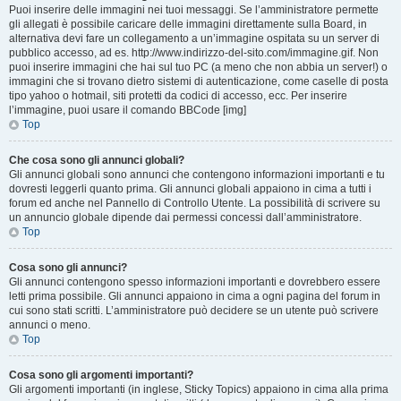
Puoi inserire delle immagini nei tuoi messaggi. Se l’amministratore permette
gli allegati è possibile caricare delle immagini direttamente sulla Board, in
alternativa devi fare un collegamento a un’immagine ospitata su un server di
pubblico accesso, ad es. http://www.indirizzo-del-sito.com/immagine.gif. Non
puoi inserire immagini che hai sul tuo PC (a meno che non abbia un server!) o
immagini che si trovano dietro sistemi di autenticazione, come caselle di posta
tipo yahoo o hotmail, siti protetti da codici di accesso, ecc. Per inserire
l’immagine, puoi usare il comando BBCode [img]
Top
Che cosa sono gli annunci globali?
Gli annunci globali sono annunci che contengono informazioni importanti e tu
dovresti leggerli quanto prima. Gli annunci globali appaiono in cima a tutti i
forum ed anche nel Pannello di Controllo Utente. La possibilità di scrivere su
un annuncio globale dipende dai permessi concessi dall’amministratore.
Top
Cosa sono gli annunci?
Gli annunci contengono spesso informazioni importanti e dovrebbero essere
letti prima possibile. Gli annunci appaiono in cima a ogni pagina del forum in
cui sono stati scritti. L’amministratore può decidere se un utente può scrivere
annunci o meno.
Top
Cosa sono gli argomenti importanti?
Gli argomenti importanti (in inglese, Sticky Topics) appaiono in cima alla prima