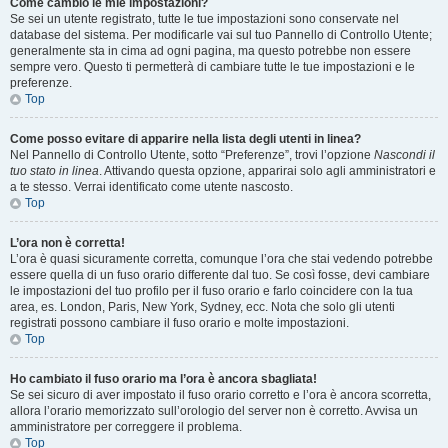
Come cambio le mie impostazioni?
Se sei un utente registrato, tutte le tue impostazioni sono conservate nel
database del sistema. Per modificarle vai sul tuo Pannello di Controllo Utente;
generalmente sta in cima ad ogni pagina, ma questo potrebbe non essere
sempre vero. Questo ti permetterà di cambiare tutte le tue impostazioni e le
preferenze.
Top
Come posso evitare di apparire nella lista degli utenti in linea?
Nel Pannello di Controllo Utente, sotto “Preferenze”, trovi l’opzione
Nascondi il
tuo stato in linea
. Attivando questa opzione, apparirai solo agli amministratori e
a te stesso. Verrai identificato come utente nascosto.
Top
L’ora non è corretta!
L’ora è quasi sicuramente corretta, comunque l’ora che stai vedendo potrebbe
essere quella di un fuso orario differente dal tuo. Se così fosse, devi cambiare
le impostazioni del tuo profilo per il fuso orario e farlo coincidere con la tua
area, es. London, Paris, New York, Sydney, ecc. Nota che solo gli utenti
registrati possono cambiare il fuso orario e molte impostazioni.
Top
Ho cambiato il fuso orario ma l’ora è ancora sbagliata!
Se sei sicuro di aver impostato il fuso orario corretto e l’ora è ancora scorretta,
allora l’orario memorizzato sull’orologio del server non è corretto. Avvisa un
amministratore per correggere il problema.
Top