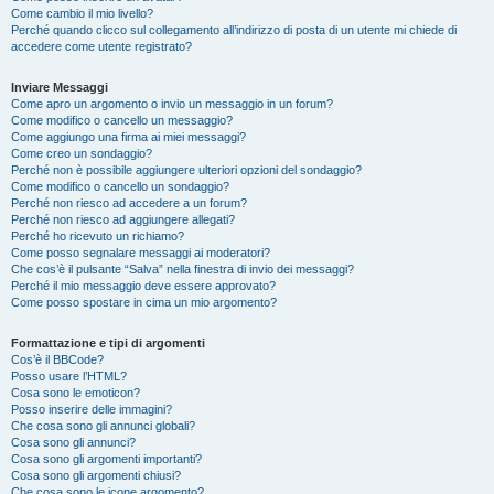
Come cambio il mio livello?
Perché quando clicco sul collegamento all’indirizzo di posta di un utente mi chiede di
accedere come utente registrato?
Inviare Messaggi
Come apro un argomento o invio un messaggio in un forum?
Come modifico o cancello un messaggio?
Come aggiungo una firma ai miei messaggi?
Come creo un sondaggio?
Perché non è possibile aggiungere ulteriori opzioni del sondaggio?
Come modifico o cancello un sondaggio?
Perché non riesco ad accedere a un forum?
Perché non riesco ad aggiungere allegati?
Perché ho ricevuto un richiamo?
Come posso segnalare messaggi ai moderatori?
Che cos’è il pulsante “Salva” nella finestra di invio dei messaggi?
Perché il mio messaggio deve essere approvato?
Come posso spostare in cima un mio argomento?
Formattazione e tipi di argomenti
Cos’è il BBCode?
Posso usare l’HTML?
Cosa sono le emoticon?
Posso inserire delle immagini?
Che cosa sono gli annunci globali?
Cosa sono gli annunci?
Cosa sono gli argomenti importanti?
Cosa sono gli argomenti chiusi?
Che cosa sono le icone argomento?