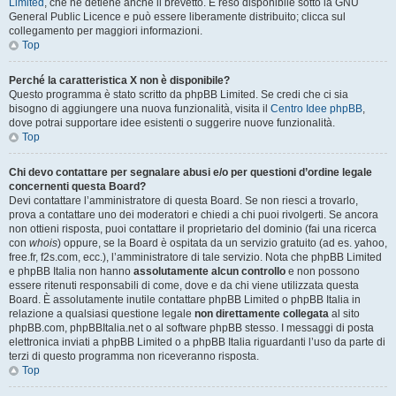
Limited
, che ne detiene anche il brevetto. È reso disponibile sotto la GNU
General Public Licence e può essere liberamente distribuito; clicca sul
collegamento per maggiori informazioni.
Top
Perché la caratteristica X non è disponibile?
Questo programma è stato scritto da phpBB Limited. Se credi che ci sia
bisogno di aggiungere una nuova funzionalità, visita il
Centro Idee phpBB
,
dove potrai supportare idee esistenti o suggerire nuove funzionalità.
Top
Chi devo contattare per segnalare abusi e/o per questioni d’ordine legale
concernenti questa Board?
Devi contattare l’amministratore di questa Board. Se non riesci a trovarlo,
prova a contattare uno dei moderatori e chiedi a chi puoi rivolgerti. Se ancora
non ottieni risposta, puoi contattare il proprietario del dominio (fai una ricerca
con
whois
) oppure, se la Board è ospitata da un servizio gratuito (ad es. yahoo,
free.fr, f2s.com, ecc.), l’amministratore di tale servizio. Nota che phpBB Limited
e phpBB Italia non hanno
assolutamente alcun controllo
e non possono
essere ritenuti responsabili di come, dove e da chi viene utilizzata questa
Board. È assolutamente inutile contattare phpBB Limited o phpBB Italia in
relazione a qualsiasi questione legale
non direttamente collegata
al sito
phpBB.com, phpBBItalia.net o al software phpBB stesso. I messaggi di posta
elettronica inviati a phpBB Limited o a phpBB Italia riguardanti l’uso da parte di
terzi di questo programma non riceveranno risposta.
Top