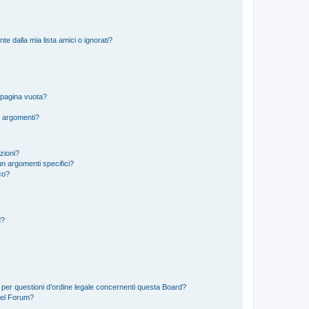
 dalla mia lista amici o ignorati?
 pagina vuota?
i argomenti?
izioni?
n argomenti specifici?
co?
d?
 per questioni d’ordine legale concernenti questa Board?
del Forum?