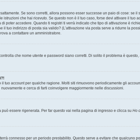
sattamente. Se sono corretti, allora possono esser successe un paio di cose: se il 
le istruzioni che hai ricevuto. Se questo non è il tuo caso, forse devi attivare il tu
di poter accedere. Quando ti registri ti verrà indicato che tipo di attivazione è richi
e il tuo indirizzo di posta sia valido? (L’attivazione via posta serve a ridurre la po
 prova a contattare un amministratore.
ontrolla che nome utente e password siano corretti. Di solito il problema è questo, a
i?!
o il tuo account per qualche ragione. Molti siti rimuovono periodicamente gli accoun
ti nuovamente e cerca di farti coinvolgere maggiormente nelle discussioni.
uò essere rigenerata. Per far questo vai nella pagina di ingresso e clicca su
Ho d
a ti terrà connesso per un periodo prestabilito. Questo serve a evitare che qualcuno