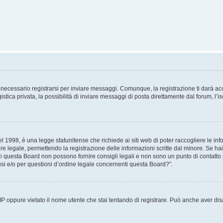
necessario registrarsi per inviare messaggi. Comunque, la registrazione ti darà acce
tica privata, la possibilità di inviare messaggi di posta direttamente dal forum, l’is
 1998, è una legge statunitense che richiede ai siti web di poter raccogliere le info
re legale, permettendo la registrazione delle informazioni scritte dal minore. Se hai
i questa Board non possono fornire consigli legali e non sono un punto di contatto p
i e/o per questioni d’ordine legale concernenti questa Board?”.
 IP oppure vietato il nome utente che stai tentando di registrare. Può anche aver disab