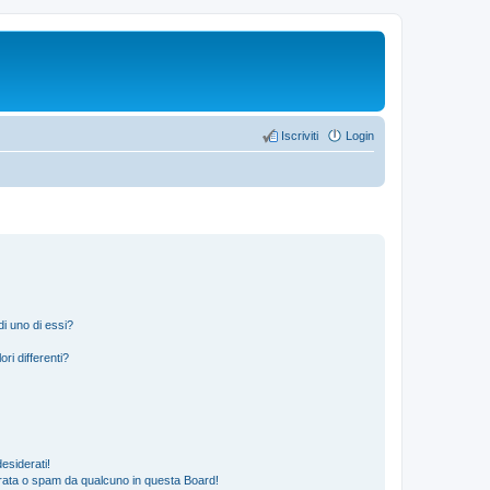
Iscriviti
Login
i uno di essi?
ri differenti?
esiderati!
rata o spam da qualcuno in questa Board!