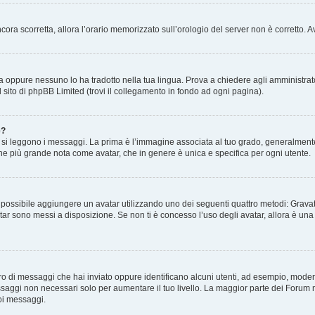
 ancora scorretta, allora l’orario memorizzato sull’orologio del server non è corretto
a oppure nessuno lo ha tradotto nella tua lingua. Prova a chiedere agli amministrator
l sito di phpBB Limited (trovi il collegamento in fondo ad ogni pagina).
e?
 leggono i messaggi. La prima è l’immagine associata al tuo grado, generalmente ha
agine più grande nota come avatar, che in genere è unica e specifica per ogni utente.
” è possibile aggiungere un avatar utilizzando uno dei seguenti quattro metodi: Gra
atar sono messi a disposizione. Se non ti è concesso l’uso degli avatar, allora è un
mero di messaggi che hai inviato oppure identificano alcuni utenti, ad esempio, mode
ssaggi non necessari solo per aumentare il tuo livello. La maggior parte dei Forum
oi messaggi.