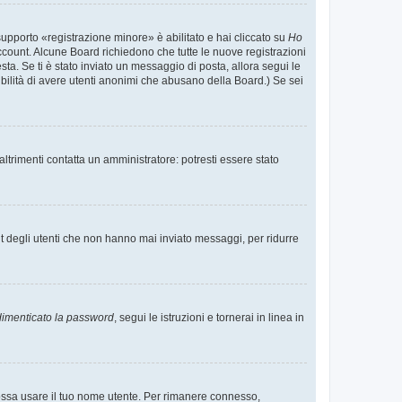
supporto «registrazione minore» è abilitato e hai cliccato su
Ho
o account. Alcune Board richiedono che tutte le nuove registrazioni
esta. Se ti è stato inviato un messaggio di posta, allora segui le
ssibilità di avere utenti anonimi che abusano della Board.) Se sei
ltrimenti contatta un amministratore: potresti essere stato
t degli utenti che non hanno mai inviato messaggi, per ridurre
imenticato la password
, segui le istruzioni e tornerai in linea in
 possa usare il tuo nome utente. Per rimanere connesso,