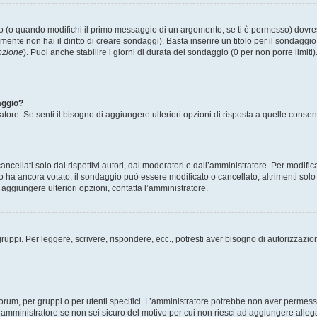
(o quando modifichi il primo messaggio di un argomento, se ti è permesso) dovrest
mente non hai il diritto di creare sondaggi). Basta inserire un titolo per il sondaggi
pzione
). Puoi anche stabilire i giorni di durata del sondaggio (0 per non porre limiti
aggio?
atore. Se senti il bisogno di aggiungere ulteriori opzioni di risposta a quelle consen
cellati solo dai rispettivi autori, dai moderatori e dall’amministratore. Per modifi
 ancora votato, il sondaggio può essere modificato o cancellato, altrimenti solo i 
aggiungere ulteriori opzioni, contatta l’amministratore.
gruppi. Per leggere, scrivere, rispondere, ecc., potresti aver bisogno di autorizzazio
rum, per gruppi o per utenti specifici. L’amministratore potrebbe non aver permesso a
’amministratore se non sei sicuro del motivo per cui non riesci ad aggiungere allega