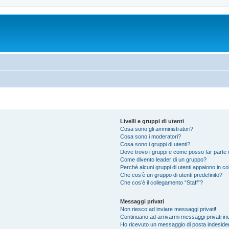
Livelli e gruppi di utenti
Cosa sono gli amministratori?
Cosa sono i moderatori?
Cosa sono i gruppi di utenti?
Dove trovo i gruppi e come posso far parte d
Come divento leader di un gruppo?
Perché alcuni gruppi di utenti appaiono in colo
Che cos’è un gruppo di utenti predefinito?
Che cos’è il collegamento “Staff”?
Messaggi privati
Non riesco ad inviare messaggi privati!
Continuano ad arrivarmi messaggi privati ind
Ho ricevuto un messaggio di posta indeside