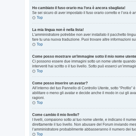
Ho cambiato il fuso orario ma l’ora è ancora sbagliata!
Se sei sicuro di aver impostato il fuso orario corretto e l’ora è
Top
La mia lingua non è nella lista!
L’amministratore potrebbe non aver installato il pacchetto lingu
fare tu una nuova traduzione. Puoi trovare altre informazioni su
Top
Come posso mostrare un’immagine sotto il mio nome utent
Ci possono essere due immagini sotto un nome utente quando si
interventi hai scritto o il tuo livello. Sotto può esserci un’imm
Top
Come posso inserire un avatar?
All’interno del tuo Pannello di Controllo Utente, sotto “Profilo
abilitare o meno gli avatar e decide anche il modo in cui gli av
ragioni.
Top
Come cambio il mio livello?
I livelli, compaiono sotto al tuo nome utente, e indicano il nu
direttamente il tuo livello. Non abusare del Forum inviando me
l’amministratore probabilmente abbasseranno il numero dei tu
Top