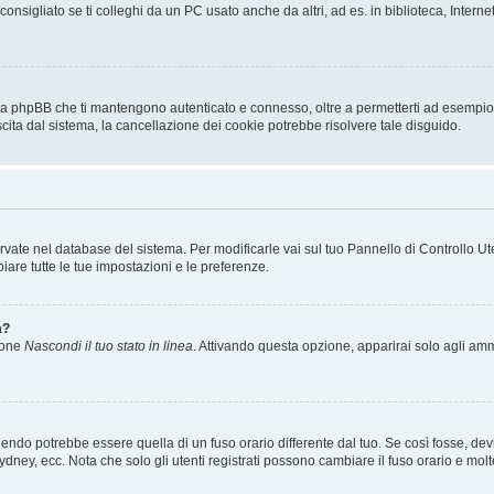
sigliato se ti colleghi da un PC usato anche da altri, ad es. in biblioteca, Internet
 da phpBB che ti mantengono autenticato e connesso, oltre a permetterti ad esempio d
scita dal sistema, la cancellazione dei cookie potrebbe risolvere tale disguido.
servate nel database del sistema. Per modificarle vai sul tuo Pannello di Controllo
re tutte le tue impostazioni e le preferenze.
a?
zione
Nascondi il tuo stato in linea
. Attivando questa opzione, apparirai solo agli ammi
ndo potrebbe essere quella di un fuso orario differente dal tuo. Se così fosse, devi 
ydney, ecc. Nota che solo gli utenti registrati possono cambiare il fuso orario e mol