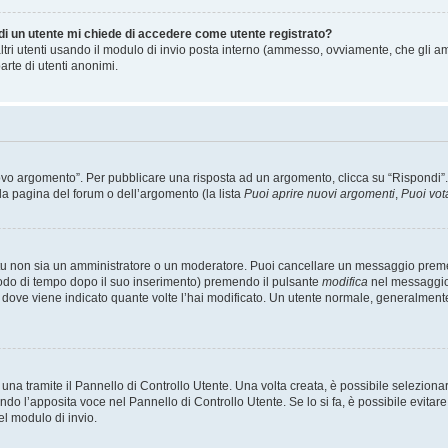
 di un utente mi chiede di accedere come utente registrato?
altri utenti usando il modulo di invio posta interno (ammesso, ovviamente, che gli a
arte di utenti anonimi.
 argomento”. Per pubblicare una risposta ad un argomento, clicca su “Rispondi”. Po
la pagina del forum o dell’argomento (la lista
Puoi aprire nuovi argomenti
,
Puoi vot
 tu non sia un amministratore o un moderatore. Puoi cancellare un messaggio prem
iodo di tempo dopo il suo inserimento) premendo il pulsante
modifica
nel messaggio 
nto dove viene indicato quante volte l’hai modificato. Un utente normale, general
a tramite il Pannello di Controllo Utente. Una volta creata, è possibile seleziona
ndo l’apposita voce nel Pannello di Controllo Utente. Se lo si fa, è possibile evita
el modulo di invio.