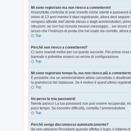
Mi sono registrato ma non riesco a connettermi!
Innanzitutto controlla di aver inserito nome utente e password e
meno di 13 anni
mentre ti stavi registrando, allora devi seguire 
vengano attivate dall’utente stesso o dagli amministratori, prima 
istruzioni; se non hai ricevuto nessun messaggio... sei sicuro ch
sicuro che l’indirizzo di posta che hai usato sia corretto, allora
Top
Perché non riesco a connettermi?
Ci sono svariati motivi per cui questo succede. Per prima cosa c
bannato o potrebbe esserci un errore di configurazione.
Top
Mi sono registrato tempo fa, ma non riesco più a connetterm
È possibile che un amministratore abbia cancellato o disattivat
la grandezza del database. Se il motivo è quest’ultimo registra
Top
Ho perso la mia password!
Niente panico! La tua password non può essere recuperata, ma p
poco tempo. Se riscontro difficoltà, contatta l’amministratore.
Top
Perché vengo disconnesso automaticamente?
Se non selezioni
Ricordami
quando effettui il login, il sistem