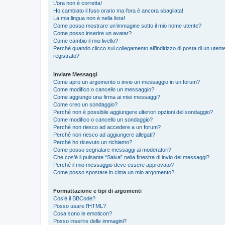
L’ora non è corretta!
Ho cambiato il fuso orario ma l’ora è ancora sbagliata!
La mia lingua non è nella lista!
Come posso mostrare un’immagine sotto il mio nome utente?
Come posso inserire un avatar?
Come cambio il mio livello?
Perché quando clicco sul collegamento all’indirizzo di posta di un ute
registrato?
Inviare Messaggi
Come apro un argomento o invio un messaggio in un forum?
Come modifico o cancello un messaggio?
Come aggiungo una firma ai miei messaggi?
Come creo un sondaggio?
Perché non è possibile aggiungere ulteriori opzioni del sondaggio?
Come modifico o cancello un sondaggio?
Perché non riesco ad accedere a un forum?
Perché non riesco ad aggiungere allegati?
Perché ho ricevuto un richiamo?
Come posso segnalare messaggi ai moderatori?
Che cos’è il pulsante “Salva” nella finestra di invio dei messaggi?
Perché il mio messaggio deve essere approvato?
Come posso spostare in cima un mio argomento?
Formattazione e tipi di argomenti
Cos’è il BBCode?
Posso usare l’HTML?
Cosa sono le emoticon?
Posso inserire delle immagini?