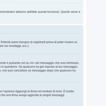
mministratori abbiano abilitato questa funzione). Questo serve a
tresti avere bisogno di registrarti prima di poter inviare un
are nei sondaggi
, ecc.).
endo il pulsante con la «X» nel messaggio che vuoi eliminare.
in questione. Se qualcuno ha già risposto al tuo messaggio,
mente, non può cancellare un messaggio dopo che qualcuno ha
re l’opzione
Aggiungi la firma
nel modulo di invio. È inoltre
re che una firma venga aggiunta ai singoli messaggi