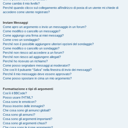
Come cambio il mio livello?
Perché quando clicco sul collegamento all’indirizzo di posta di un utente mi chiede di
accedere come utente registrato?
Inviare Messaggi
Come apro un argomento o invio un messaggio in un forum?
Come modifico o cancello un messaggio?
Come aggiungo una firma ai miei messaggi?
Come creo un sondaggio?
Perché non è possibile aggiungere ulteriori opzioni del sondaggio?
Come modifico o cancello un sondaggio?
Perché non riesco ad accedere a un forum?
Perché non riesco ad aggiungere allegati?
Perché ho ricevuto un richiamo?
Come posso segnalare messaggi ai moderatori?
Che cos’è il pulsante “Salva” nella finestra di invio dei messaggi?
Perché il mio messaggio deve essere approvato?
Come posso spostare in cima un mio argomento?
Formattazione e tipi di argomenti
Cos’è il BBCode?
Posso usare l’HTML?
Cosa sono le emoticon?
Posso inserire delle immagini?
Che cosa sono gli annunci globali?
Cosa sono gli annunci?
Cosa sono gli argomenti importanti?
Cosa sono gli argomenti chiusi?
Che cosa sono le icone argomento?