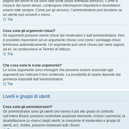
pagina del forum in cui sono stati scritti (dopo eventuali annunci). Come si
intuisce dal nome stesso, contengono informazioni importanti e dovrebbero
essere lette sempre. Come per gli annunci, l’amministratore può decidere se
un utente può scriverli o meno.
Top
Cosa sono gli argomenti chiusi?
Gli argomenti possono venire chiusi dai moderatori o dall’amministratore. Non
è possibile rispondere ad un argomento chiuso così come i sondaggi chiusi
terminano automaticamente. Un argomento può venir chiuso per varie ragioni,
ad es. se contravviene ai Termini di Utilizzo.
Top
Che cosa sono le icone argomento?
Le icone argomento sono immagini che possono essere associate agli
argomenti per indicare il loro contenuto. La possibilità di usarle dipende dai
permessi impostati dall’amministratore.
Top
Livelli e gruppi di utenti
Cosa sono gli amministratori?
Gli amministratori sono gli utenti che hanno il più alto grado di controllo
sull’intera Board; possono controllare qualsiasi elemento, inclusi i permessi, la
disabilitazione (o «ban») degli utenti, la creazione di moderatori e gruppi di
utenti, ecc. Inoltre, possono moderare tutti i forum.