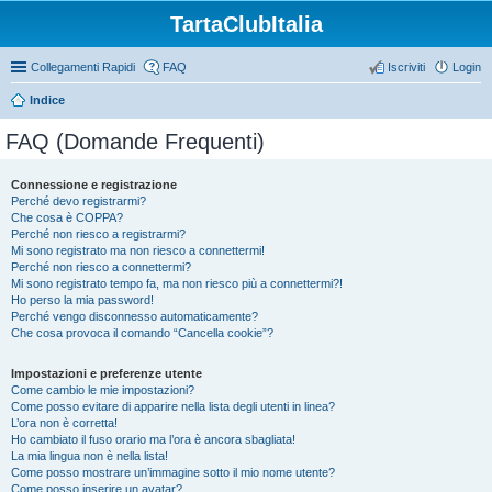
TartaClubItalia
Collegamenti Rapidi
FAQ
Iscriviti
Login
Indice
FAQ (Domande Frequenti)
Connessione e registrazione
Perché devo registrarmi?
Che cosa è COPPA?
Perché non riesco a registrarmi?
Mi sono registrato ma non riesco a connettermi!
Perché non riesco a connettermi?
Mi sono registrato tempo fa, ma non riesco più a connettermi?!
Ho perso la mia password!
Perché vengo disconnesso automaticamente?
Che cosa provoca il comando “Cancella cookie”?
Impostazioni e preferenze utente
Come cambio le mie impostazioni?
Come posso evitare di apparire nella lista degli utenti in linea?
L’ora non è corretta!
Ho cambiato il fuso orario ma l’ora è ancora sbagliata!
La mia lingua non è nella lista!
Come posso mostrare un’immagine sotto il mio nome utente?
Come posso inserire un avatar?