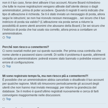
non è il tuo caso, forse devi attivare il tuo account. Alcune Board richiedono
che tutte le nuove registrazioni vengano attivate dall’utente stesso o dagli
amministratori, prima di poter accedere. Quando ti registri ti verrà indicato che
tipo di attivazione è richiesta. Se ti è stato inviato un messaggio di posta, allora
segui le istruzioni; se non hai ricevuto nessun messaggio... sei sicuro che il tuo
indirizzo di posta sia valido? (L’attivazione via posta serve a ridurre la
possibilità di avere utenti anonimi che abusano della Board.) Se sei sicuro che
l’indirizzo di posta che hai usato sia corretto, allora prova a contattare un
amministratore.
Top
Perché non riesco a connettermi?
Ci sono svariati motivi per cui questo succede. Per prima cosa controlla che
nome utente e password siano corretti. Di solito il problema è questo, altrimenti
contatta un amministratore: potresti essere stato bannato o potrebbe esserci un
errore di configurazione.
Top
Mi sono registrato tempo fa, ma non riesco più a connettermi?!
È possibile che un amministratore abbia cancellato o disattivato il tuo account
per qualche ragione. Molti siti rimuovono periodicamente gli account degli
utenti che non hanno mai inviato messaggi, per ridurre la grandezza del
database. Se il motivo è quest’ultimo registrati nuovamente e cerca di farti
coinvolgere maggiormente nelle discussioni.
Top