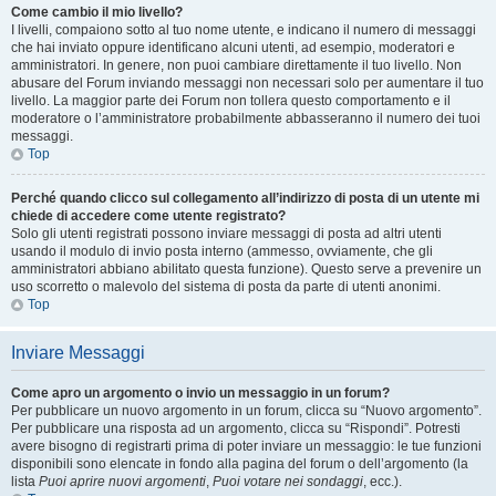
Come cambio il mio livello?
I livelli, compaiono sotto al tuo nome utente, e indicano il numero di messaggi
che hai inviato oppure identificano alcuni utenti, ad esempio, moderatori e
amministratori. In genere, non puoi cambiare direttamente il tuo livello. Non
abusare del Forum inviando messaggi non necessari solo per aumentare il tuo
livello. La maggior parte dei Forum non tollera questo comportamento e il
moderatore o l’amministratore probabilmente abbasseranno il numero dei tuoi
messaggi.
Top
Perché quando clicco sul collegamento all’indirizzo di posta di un utente mi
chiede di accedere come utente registrato?
Solo gli utenti registrati possono inviare messaggi di posta ad altri utenti
usando il modulo di invio posta interno (ammesso, ovviamente, che gli
amministratori abbiano abilitato questa funzione). Questo serve a prevenire un
uso scorretto o malevolo del sistema di posta da parte di utenti anonimi.
Top
Inviare Messaggi
Come apro un argomento o invio un messaggio in un forum?
Per pubblicare un nuovo argomento in un forum, clicca su “Nuovo argomento”.
Per pubblicare una risposta ad un argomento, clicca su “Rispondi”. Potresti
avere bisogno di registrarti prima di poter inviare un messaggio: le tue funzioni
disponibili sono elencate in fondo alla pagina del forum o dell’argomento (la
lista
Puoi aprire nuovi argomenti
,
Puoi votare nei sondaggi
, ecc.).