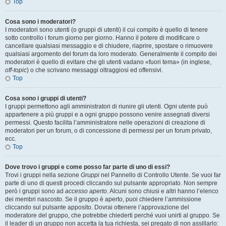
Top
Cosa sono i moderatori?
I moderatori sono utenti (o gruppi di utenti) il cui compito è quello di tenere
sotto controllo i forum giorno per giorno. Hanno il potere di modificare o
cancellare qualsiasi messaggio e di chiudere, riaprire, spostare o rimuovere
qualsiasi argomento del forum da loro moderato. Generalmente il compito dei
moderatori è quello di evitare che gli utenti vadano «fuori tema» (in inglese,
off-topic
) o che scrivano messaggi oltraggiosi ed offensivi.
Top
Cosa sono i gruppi di utenti?
I gruppi permettono agli amministratori di riunire gli utenti. Ogni utente può
appartenere a più gruppi e a ogni gruppo possono venire assegnati diversi
permessi. Questo facilita l’amministratore nelle operazioni di creazione di
moderatori per un forum, o di concessione di permessi per un forum privato,
ecc.
Top
Dove trovo i gruppi e come posso far parte di uno di essi?
Trovi i gruppi nella sezione
Gruppi
nel Pannello di Controllo Utente. Se vuoi far
parte di uno di questi procedi cliccando sul pulsante appropriato. Non sempre
però i gruppi sono ad
accesso aperto
. Alcuni sono chiusi e altri hanno l’elenco
dei membri nascosto. Se il gruppo è aperto, puoi chiedere l’ammissione
cliccando sul pulsante apposito. Dovrai ottenere l’approvazione del
moderatore del gruppo, che potrebbe chiederti perché vuoi unirti al gruppo. Se
il leader di un gruppo non accetta la tua richiesta, sei pregato di non assillarlo: