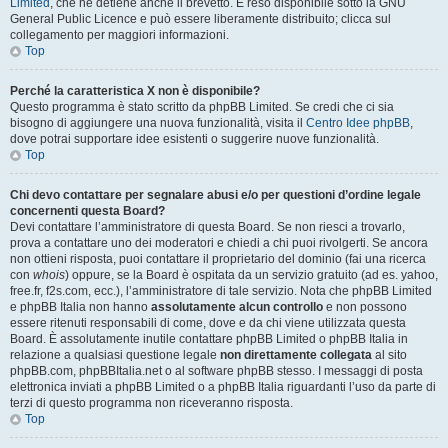
Limited
, che ne detiene anche il brevetto. È reso disponibile sotto la GNU
General Public Licence e può essere liberamente distribuito; clicca sul
collegamento per maggiori informazioni.
Top
Perché la caratteristica X non è disponibile?
Questo programma è stato scritto da phpBB Limited. Se credi che ci sia
bisogno di aggiungere una nuova funzionalità, visita il
Centro Idee phpBB
,
dove potrai supportare idee esistenti o suggerire nuove funzionalità.
Top
Chi devo contattare per segnalare abusi e/o per questioni d’ordine legale
concernenti questa Board?
Devi contattare l’amministratore di questa Board. Se non riesci a trovarlo,
prova a contattare uno dei moderatori e chiedi a chi puoi rivolgerti. Se ancora
non ottieni risposta, puoi contattare il proprietario del dominio (fai una ricerca
con
whois
) oppure, se la Board è ospitata da un servizio gratuito (ad es. yahoo,
free.fr, f2s.com, ecc.), l’amministratore di tale servizio. Nota che phpBB Limited
e phpBB Italia non hanno
assolutamente alcun controllo
e non possono
essere ritenuti responsabili di come, dove e da chi viene utilizzata questa
Board. È assolutamente inutile contattare phpBB Limited o phpBB Italia in
relazione a qualsiasi questione legale
non direttamente collegata
al sito
phpBB.com, phpBBItalia.net o al software phpBB stesso. I messaggi di posta
elettronica inviati a phpBB Limited o a phpBB Italia riguardanti l’uso da parte di
terzi di questo programma non riceveranno risposta.
Top