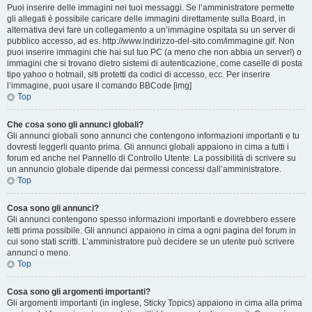
Puoi inserire delle immagini nei tuoi messaggi. Se l’amministratore permette
gli allegati è possibile caricare delle immagini direttamente sulla Board, in
alternativa devi fare un collegamento a un’immagine ospitata su un server di
pubblico accesso, ad es. http://www.indirizzo-del-sito.com/immagine.gif. Non
puoi inserire immagini che hai sul tuo PC (a meno che non abbia un server!) o
immagini che si trovano dietro sistemi di autenticazione, come caselle di posta
tipo yahoo o hotmail, siti protetti da codici di accesso, ecc. Per inserire
l’immagine, puoi usare il comando BBCode [img]
Top
Che cosa sono gli annunci globali?
Gli annunci globali sono annunci che contengono informazioni importanti e tu
dovresti leggerli quanto prima. Gli annunci globali appaiono in cima a tutti i
forum ed anche nel Pannello di Controllo Utente. La possibilità di scrivere su
un annuncio globale dipende dai permessi concessi dall’amministratore.
Top
Cosa sono gli annunci?
Gli annunci contengono spesso informazioni importanti e dovrebbero essere
letti prima possibile. Gli annunci appaiono in cima a ogni pagina del forum in
cui sono stati scritti. L’amministratore può decidere se un utente può scrivere
annunci o meno.
Top
Cosa sono gli argomenti importanti?
Gli argomenti importanti (in inglese, Sticky Topics) appaiono in cima alla prima