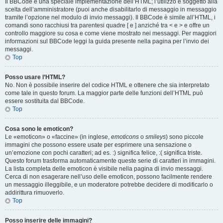
Il BBCode è una speciale implementazione dell’HTML; l’utilizzo è soggetto alla
scelta dell’amministratore (puoi anche disabilitarlo di messaggio in messaggio
tramite l’opzione nel modulo di invio messaggi). Il BBCode è simile all’HTML, i
comandi sono racchiusi tra parentesi quadre [ e ] anziché tra < e > e offre un
controllo maggiore su cosa e come viene mostrato nei messaggi. Per maggiori
informazioni sul BBCode leggi la guida presente nella pagina per l’invio dei
messaggi.
Top
Posso usare l’HTML?
No. Non è possibile inserire del codice HTML e ottenere che sia interpretato
come tale in questo forum. La maggior parte delle funzioni dell’HTML può
essere sostituita dal BBCode.
Top
Cosa sono le emoticon?
Le «emoticon» o «faccine» (in inglese,
emoticons
o
smileys
) sono piccole
immagini che possono essere usate per esprimere una sensazione o
un’emozione con pochi caratteri; ad es. :) significa felice, :( significa triste.
Questo forum trasforma automaticamente queste serie di caratteri in immagini.
La lista completa delle emoticon è visibile nella pagina di invio messaggi.
Cerca di non esagerare nell’uso delle emoticon, possono facilmente rendere
un messaggio illeggibile, e un moderatore potrebbe decidere di modificarlo o
addirittura rimuoverlo.
Top
Posso inserire delle immagini?