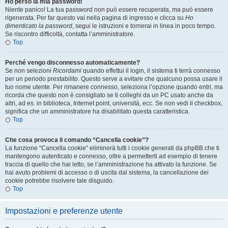
Ho perso la mia password!
Niente panico! La tua password non può essere recuperata, ma può essere
rigenerata. Per far questo vai nella pagina di ingresso e clicca su
Ho
dimenticato la password
, segui le istruzioni e tornerai in linea in poco tempo.
Se riscontro difficoltà, contatta l’amministratore.
Top
Perché vengo disconnesso automaticamente?
Se non selezioni
Ricordami
quando effettui il login, il sistema ti terrà connesso
per un periodo prestabilito. Questo serve a evitare che qualcuno possa usare il
tuo nome utente. Per rimanere connesso, seleziona l’opzione quando entri, ma
ricorda che questo non è consigliato se ti colleghi da un PC usato anche da
altri, ad es. in biblioteca, Internet point, università, ecc. Se non vedi il checkbox,
significa che un amministratore ha disabilitato questa caratteristica.
Top
Che cosa provoca il comando “Cancella cookie”?
La funzione “Cancella cookie” eliminerà tutti i cookie generati da phpBB che ti
mantengono autenticato e connesso, oltre a permetterti ad esempio di tenere
traccia di quello che hai letto, se l’amministrazione ha attivato la funzione. Se
hai avuto problemi di accesso o di uscita dal sistema, la cancellazione dei
cookie potrebbe risolvere tale disguido.
Top
Impostazioni e preferenze utente