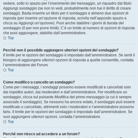
vedere, sotto lo spazio per l’inserimento del messaggio, un riquadro dal titolo
Aggiungi sondaggio
(se non lo vedi, probabilmente non hai il diritto di creare
sondaggi). Basta inserire un titolo per il sondaggio e almeno due opzioni di
risposta (per inserire un’opzione di risposta, scrivila nell’apposito spazio e
clicca su
Aggiungi un’opzione
). Puoi anche stabilire i giorni di durata del
sondaggio (0 per non porre limiti). C’è un limite al numero di opzioni di risposta
che puoi aggiungere, stabilito dall’amministratore.
Top
Perché non è possibile aggiungere ulteriori opzioni del sondaggio?
Il limite per le opzioni del sondaggio è impostato dall’amministratore. Se senti il
bisogno di aggiungere ulteriori opzioni di risposta a quelle consentite, contatta
l’amministratore del Forum.
Top
Come modifico o cancello un sondaggio?
Come per i messaggi, i sondaggi possono essere modificati e cancellati solo
dai rispettivi autori, dai moderatori e dall’amministratore. Per modificare un
sondaggio, clicca sul pulsante
Modifica
del primo messaggio (a cui è sempre
associato il sondaggio). Se nessuno ha ancora votato, il sondaggio può essere
modificato o cancellato, altrimenti solo i moderatori e l’amministratore possono
farlo. Il limite per le opzioni del sondaggio è impostato dall’amministratore. Se
vuoi aggiungere ulteriori opzioni, contatta l’amministratore.
Top
Perché non riesco ad accedere a un forum?