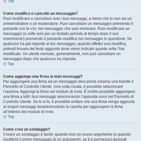
Top
Come modifico o cancello un messaggio?
Puoi modificare o cancellare solo i tuoi messaggi, a meno che tu non sia un
amministratore o un moderatore. Puoi cancellare un messaggio premendo il
pulsante con la «X» nel messaggio che vuoi eliminare. Puoi modificare un
messaggio (a volte solo per un limitato periodo di tempo dopo il suo
inserimento) premendo il pulsante
modifica
nel messaggio in questione. Se
qualcuno ha già risposto al tuo messaggio, quando effettui una modifica,
potresti trovare del testo aggiunto dove viene indicato quante volte l’hai
modificato. Un utente normale, generalmente, non può cancellare un
messaggio dopo che qualcuno ha risposto.
Top
Come aggiungo una firma ai miei messaggi?
Per aggiungere una firma ad un messaggio devi prima crearne una tramite il
Pannello di Controllo Utente. Una volta creata, è possibile selezionare
l’opzione
Aggiungi la firma
nel modulo di invio. È inoltre possibile aggiungere
una firma a tutti i tuoi messaggi selezionando l’apposita voce nel Pannello di
Controllo Utente. Se lo si fa, è possibile evitare che una firma venga aggiunta
ai singoli messaggi deselezionando la casella per aggiungere la firma
all’interno del modulo di invio.
Top
Come creo un sondaggio?
Creare un sondaggio è facile: quando inizi un nuovo argomento (o quando
modifichi il primo messaggio di un argomento, se ti è permesso) dovresti