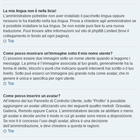
La mia lingua non è nella lista!
L’amministratore potrebbe non aver installato il pacchetto lingua oppure
nessuno lo ha tradotto nella tua lingua. Prova a chiedere agli amministratori se
è possibile installare la tua lingua. Se non esiste puoi fare tu una nuova
traduzione. Puoi trovare altre informazioni sul sito di phpBB Limited (trovi il
collegamento in fondo ad ogni pagina).
Top
Come posso mostrare un’immagine sotto il mio nome utente?
Ci possono essere due immagini sotto un nome utente quando si leggono i
messaggi. La prima è l’immagine associata al tuo grado, generalmente ha la
forma di stelle, blocchi o punti che indicano quanti interventi hai scritto o il tuo
livello. Sotto può esserci un’immagine più grande nota come avatar, che in
genere è unica e specifica per ogni utente.
Top
Come posso inserire un avatar?
All’interno del tuo Pannello di Controllo Utente, sotto “Profilo” è possibile
aggiungere un avatar utilizzando uno dei seguenti quattro metodi: Gravatar,
Galleria, Remoto oppure Carica. L’amministratore decide se abilitare o meno
gli avatar e decide anche il modo in cui gli avatar sono messi a disposizione.
Se non ti è concesso l’uso degli avatar, allora è una decisione
dell’amministrazione, e devi chiedere a questa le ragioni.
Top