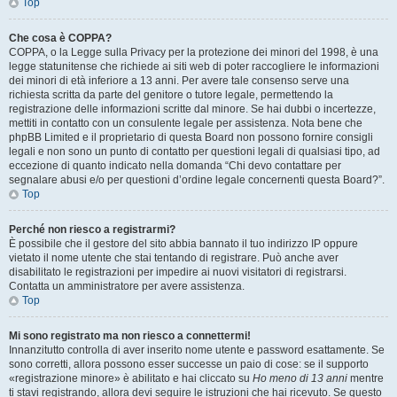
Top
Che cosa è COPPA?
COPPA, o la Legge sulla Privacy per la protezione dei minori del 1998, è una
legge statunitense che richiede ai siti web di poter raccogliere le informazioni
dei minori di età inferiore a 13 anni. Per avere tale consenso serve una
richiesta scritta da parte del genitore o tutore legale, permettendo la
registrazione delle informazioni scritte dal minore. Se hai dubbi o incertezze,
mettiti in contatto con un consulente legale per assistenza. Nota bene che
phpBB Limited e il proprietario di questa Board non possono fornire consigli
legali e non sono un punto di contatto per questioni legali di qualsiasi tipo, ad
eccezione di quanto indicato nella domanda “Chi devo contattare per
segnalare abusi e/o per questioni d’ordine legale concernenti questa Board?”.
Top
Perché non riesco a registrarmi?
È possibile che il gestore del sito abbia bannato il tuo indirizzo IP oppure
vietato il nome utente che stai tentando di registrare. Può anche aver
disabilitato le registrazioni per impedire ai nuovi visitatori di registrarsi.
Contatta un amministratore per avere assistenza.
Top
Mi sono registrato ma non riesco a connettermi!
Innanzitutto controlla di aver inserito nome utente e password esattamente. Se
sono corretti, allora possono esser successe un paio di cose: se il supporto
«registrazione minore» è abilitato e hai cliccato su
Ho meno di 13 anni
mentre
ti stavi registrando, allora devi seguire le istruzioni che hai ricevuto. Se questo