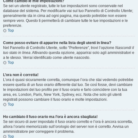
Come cambio le mie impostazioni?
Se sei un utente registrato, tutte le tue impostazioni sono conservate nel
database del sistema. Per modificarle vai sul tuo Pannello di Controllo Utente;
generalmente sta in cima ad ogni pagina, ma questo potrebbe non essere
sempre vero. Questo ti permetterà di cambiare tutte le tue impostazioni e le
preferenze.
Top
Come posso evitare di apparire nella lista degli utenti in linea?
Nel Pannello di Controllo Utente, sotto “Preferenze”, trovi l’opzione
Nascondi il
tuo stato in linea
. Attivando questa opzione, apparirai solo agli amministratori e
a te stesso. Verrai identificato come utente nascosto.
Top
L’ora non è corretta!
L’ora è quasi sicuramente corretta, comunque l’ora che stai vedendo potrebbe
essere quella di un fuso orario differente dal tuo. Se così fosse, devi cambiare
le impostazioni del tuo profilo per il fuso orario e farlo coincidere con la tua
area, es. London, Paris, New York, Sydney, ecc. Nota che solo gli utenti
registrati possono cambiare il fuso orario e molte impostazioni.
Top
Ho cambiato il fuso orario ma l’ora è ancora sbagliata!
Se sei sicuro di aver impostato il fuso orario corretto e l’ora è ancora scorretta,
allora l’orario memorizzato sull’orologio del server non è corretto. Avvisa un
amministratore per correggere il problema.
Top