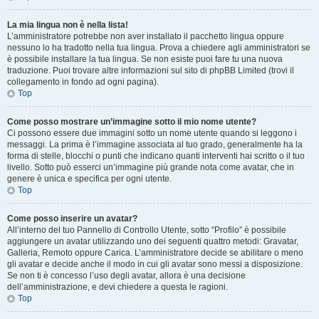
La mia lingua non è nella lista!
L’amministratore potrebbe non aver installato il pacchetto lingua oppure
nessuno lo ha tradotto nella tua lingua. Prova a chiedere agli amministratori se
è possibile installare la tua lingua. Se non esiste puoi fare tu una nuova
traduzione. Puoi trovare altre informazioni sul sito di phpBB Limited (trovi il
collegamento in fondo ad ogni pagina).
Top
Come posso mostrare un’immagine sotto il mio nome utente?
Ci possono essere due immagini sotto un nome utente quando si leggono i
messaggi. La prima è l’immagine associata al tuo grado, generalmente ha la
forma di stelle, blocchi o punti che indicano quanti interventi hai scritto o il tuo
livello. Sotto può esserci un’immagine più grande nota come avatar, che in
genere è unica e specifica per ogni utente.
Top
Come posso inserire un avatar?
All’interno del tuo Pannello di Controllo Utente, sotto “Profilo” è possibile
aggiungere un avatar utilizzando uno dei seguenti quattro metodi: Gravatar,
Galleria, Remoto oppure Carica. L’amministratore decide se abilitare o meno
gli avatar e decide anche il modo in cui gli avatar sono messi a disposizione.
Se non ti è concesso l’uso degli avatar, allora è una decisione
dell’amministrazione, e devi chiedere a questa le ragioni.
Top