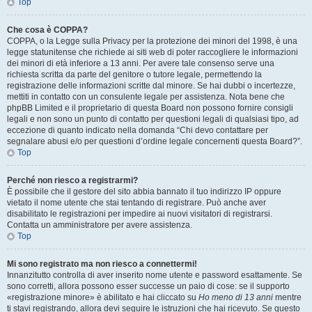
Top
Che cosa è COPPA?
COPPA, o la Legge sulla Privacy per la protezione dei minori del 1998, è una
legge statunitense che richiede ai siti web di poter raccogliere le informazioni
dei minori di età inferiore a 13 anni. Per avere tale consenso serve una
richiesta scritta da parte del genitore o tutore legale, permettendo la
registrazione delle informazioni scritte dal minore. Se hai dubbi o incertezze,
mettiti in contatto con un consulente legale per assistenza. Nota bene che
phpBB Limited e il proprietario di questa Board non possono fornire consigli
legali e non sono un punto di contatto per questioni legali di qualsiasi tipo, ad
eccezione di quanto indicato nella domanda “Chi devo contattare per
segnalare abusi e/o per questioni d’ordine legale concernenti questa Board?”.
Top
Perché non riesco a registrarmi?
È possibile che il gestore del sito abbia bannato il tuo indirizzo IP oppure
vietato il nome utente che stai tentando di registrare. Può anche aver
disabilitato le registrazioni per impedire ai nuovi visitatori di registrarsi.
Contatta un amministratore per avere assistenza.
Top
Mi sono registrato ma non riesco a connettermi!
Innanzitutto controlla di aver inserito nome utente e password esattamente. Se
sono corretti, allora possono esser successe un paio di cose: se il supporto
«registrazione minore» è abilitato e hai cliccato su
Ho meno di 13 anni
mentre
ti stavi registrando, allora devi seguire le istruzioni che hai ricevuto. Se questo