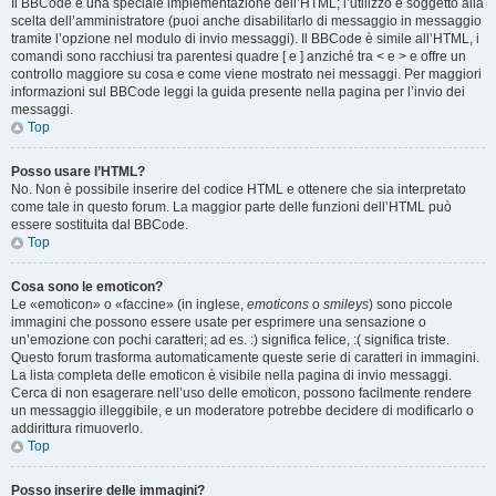
Il BBCode è una speciale implementazione dell’HTML; l’utilizzo è soggetto alla
scelta dell’amministratore (puoi anche disabilitarlo di messaggio in messaggio
tramite l’opzione nel modulo di invio messaggi). Il BBCode è simile all’HTML, i
comandi sono racchiusi tra parentesi quadre [ e ] anziché tra < e > e offre un
controllo maggiore su cosa e come viene mostrato nei messaggi. Per maggiori
informazioni sul BBCode leggi la guida presente nella pagina per l’invio dei
messaggi.
Top
Posso usare l’HTML?
No. Non è possibile inserire del codice HTML e ottenere che sia interpretato
come tale in questo forum. La maggior parte delle funzioni dell’HTML può
essere sostituita dal BBCode.
Top
Cosa sono le emoticon?
Le «emoticon» o «faccine» (in inglese,
emoticons
o
smileys
) sono piccole
immagini che possono essere usate per esprimere una sensazione o
un’emozione con pochi caratteri; ad es. :) significa felice, :( significa triste.
Questo forum trasforma automaticamente queste serie di caratteri in immagini.
La lista completa delle emoticon è visibile nella pagina di invio messaggi.
Cerca di non esagerare nell’uso delle emoticon, possono facilmente rendere
un messaggio illeggibile, e un moderatore potrebbe decidere di modificarlo o
addirittura rimuoverlo.
Top
Posso inserire delle immagini?