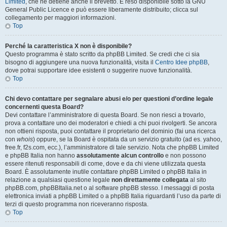
Limited
, che ne detiene anche il brevetto. È reso disponibile sotto la GNU
General Public Licence e può essere liberamente distribuito; clicca sul
collegamento per maggiori informazioni.
Top
Perché la caratteristica X non è disponibile?
Questo programma è stato scritto da phpBB Limited. Se credi che ci sia
bisogno di aggiungere una nuova funzionalità, visita il
Centro Idee phpBB
,
dove potrai supportare idee esistenti o suggerire nuove funzionalità.
Top
Chi devo contattare per segnalare abusi e/o per questioni d’ordine legale
concernenti questa Board?
Devi contattare l’amministratore di questa Board. Se non riesci a trovarlo,
prova a contattare uno dei moderatori e chiedi a chi puoi rivolgerti. Se ancora
non ottieni risposta, puoi contattare il proprietario del dominio (fai una ricerca
con
whois
) oppure, se la Board è ospitata da un servizio gratuito (ad es. yahoo,
free.fr, f2s.com, ecc.), l’amministratore di tale servizio. Nota che phpBB Limited
e phpBB Italia non hanno
assolutamente alcun controllo
e non possono
essere ritenuti responsabili di come, dove e da chi viene utilizzata questa
Board. È assolutamente inutile contattare phpBB Limited o phpBB Italia in
relazione a qualsiasi questione legale
non direttamente collegata
al sito
phpBB.com, phpBBItalia.net o al software phpBB stesso. I messaggi di posta
elettronica inviati a phpBB Limited o a phpBB Italia riguardanti l’uso da parte di
terzi di questo programma non riceveranno risposta.
Top