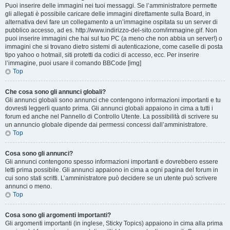
Puoi inserire delle immagini nei tuoi messaggi. Se l’amministratore permette
gli allegati è possibile caricare delle immagini direttamente sulla Board, in
alternativa devi fare un collegamento a un’immagine ospitata su un server di
pubblico accesso, ad es. http://www.indirizzo-del-sito.com/immagine.gif. Non
puoi inserire immagini che hai sul tuo PC (a meno che non abbia un server!) o
immagini che si trovano dietro sistemi di autenticazione, come caselle di posta
tipo yahoo o hotmail, siti protetti da codici di accesso, ecc. Per inserire
l’immagine, puoi usare il comando BBCode [img]
Top
Che cosa sono gli annunci globali?
Gli annunci globali sono annunci che contengono informazioni importanti e tu
dovresti leggerli quanto prima. Gli annunci globali appaiono in cima a tutti i
forum ed anche nel Pannello di Controllo Utente. La possibilità di scrivere su
un annuncio globale dipende dai permessi concessi dall’amministratore.
Top
Cosa sono gli annunci?
Gli annunci contengono spesso informazioni importanti e dovrebbero essere
letti prima possibile. Gli annunci appaiono in cima a ogni pagina del forum in
cui sono stati scritti. L’amministratore può decidere se un utente può scrivere
annunci o meno.
Top
Cosa sono gli argomenti importanti?
Gli argomenti importanti (in inglese, Sticky Topics) appaiono in cima alla prima