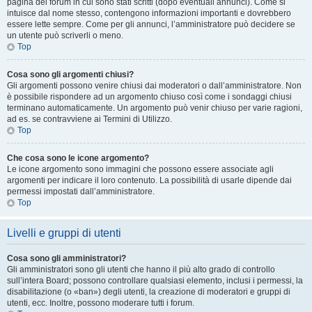
pagina del forum in cui sono stati scritti (dopo eventuali annunci). Come si
intuisce dal nome stesso, contengono informazioni importanti e dovrebbero
essere lette sempre. Come per gli annunci, l’amministratore può decidere se
un utente può scriverli o meno.
Top
Cosa sono gli argomenti chiusi?
Gli argomenti possono venire chiusi dai moderatori o dall’amministratore. Non
è possibile rispondere ad un argomento chiuso così come i sondaggi chiusi
terminano automaticamente. Un argomento può venir chiuso per varie ragioni,
ad es. se contravviene ai Termini di Utilizzo.
Top
Che cosa sono le icone argomento?
Le icone argomento sono immagini che possono essere associate agli
argomenti per indicare il loro contenuto. La possibilità di usarle dipende dai
permessi impostati dall’amministratore.
Top
Livelli e gruppi di utenti
Cosa sono gli amministratori?
Gli amministratori sono gli utenti che hanno il più alto grado di controllo
sull’intera Board; possono controllare qualsiasi elemento, inclusi i permessi, la
disabilitazione (o «ban») degli utenti, la creazione di moderatori e gruppi di
utenti, ecc. Inoltre, possono moderare tutti i forum.