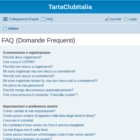
TartaClubItalia
Collegamenti Rapidi
FAQ
Iscriviti
Login
Indice
FAQ (Domande Frequenti)
Connessione e registrazione
Perché devo registrarmi?
Che cosa è COPPA?
Perché non riesco a registrarmi?
Mi sono registrato ma non riesco a connettermi!
Perché non riesco a connettermi?
Mi sono registrato tempo fa, ma non riesco più a connettermi?!
Ho perso la mia password!
Perché vengo disconnesso automaticamente?
Che cosa provoca il comando “Cancella cookie”?
Impostazioni e preferenze utente
Come cambio le mie impostazioni?
Come posso evitare di apparire nella lista degli utenti in linea?
L’ora non è corretta!
Ho cambiato il fuso orario ma l’ora è ancora sbagliata!
La mia lingua non è nella lista!
Come posso mostrare un’immagine sotto il mio nome utente?
Come posso inserire un avatar?