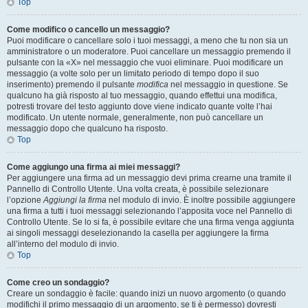
Top
Come modifico o cancello un messaggio?
Puoi modificare o cancellare solo i tuoi messaggi, a meno che tu non sia un
amministratore o un moderatore. Puoi cancellare un messaggio premendo il
pulsante con la «X» nel messaggio che vuoi eliminare. Puoi modificare un
messaggio (a volte solo per un limitato periodo di tempo dopo il suo
inserimento) premendo il pulsante
modifica
nel messaggio in questione. Se
qualcuno ha già risposto al tuo messaggio, quando effettui una modifica,
potresti trovare del testo aggiunto dove viene indicato quante volte l’hai
modificato. Un utente normale, generalmente, non può cancellare un
messaggio dopo che qualcuno ha risposto.
Top
Come aggiungo una firma ai miei messaggi?
Per aggiungere una firma ad un messaggio devi prima crearne una tramite il
Pannello di Controllo Utente. Una volta creata, è possibile selezionare
l’opzione
Aggiungi la firma
nel modulo di invio. È inoltre possibile aggiungere
una firma a tutti i tuoi messaggi selezionando l’apposita voce nel Pannello di
Controllo Utente. Se lo si fa, è possibile evitare che una firma venga aggiunta
ai singoli messaggi deselezionando la casella per aggiungere la firma
all’interno del modulo di invio.
Top
Come creo un sondaggio?
Creare un sondaggio è facile: quando inizi un nuovo argomento (o quando
modifichi il primo messaggio di un argomento, se ti è permesso) dovresti