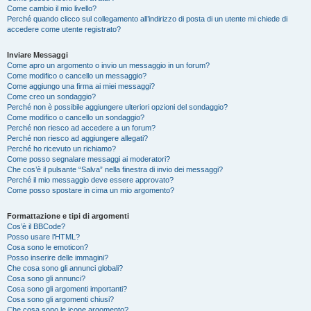
Come cambio il mio livello?
Perché quando clicco sul collegamento all’indirizzo di posta di un utente mi chiede di
accedere come utente registrato?
Inviare Messaggi
Come apro un argomento o invio un messaggio in un forum?
Come modifico o cancello un messaggio?
Come aggiungo una firma ai miei messaggi?
Come creo un sondaggio?
Perché non è possibile aggiungere ulteriori opzioni del sondaggio?
Come modifico o cancello un sondaggio?
Perché non riesco ad accedere a un forum?
Perché non riesco ad aggiungere allegati?
Perché ho ricevuto un richiamo?
Come posso segnalare messaggi ai moderatori?
Che cos’è il pulsante “Salva” nella finestra di invio dei messaggi?
Perché il mio messaggio deve essere approvato?
Come posso spostare in cima un mio argomento?
Formattazione e tipi di argomenti
Cos’è il BBCode?
Posso usare l’HTML?
Cosa sono le emoticon?
Posso inserire delle immagini?
Che cosa sono gli annunci globali?
Cosa sono gli annunci?
Cosa sono gli argomenti importanti?
Cosa sono gli argomenti chiusi?
Che cosa sono le icone argomento?