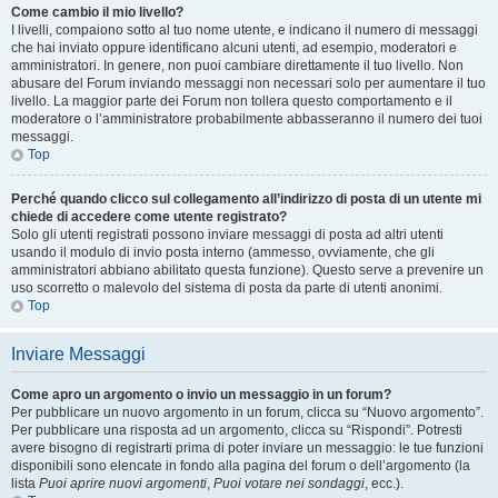
Come cambio il mio livello?
I livelli, compaiono sotto al tuo nome utente, e indicano il numero di messaggi
che hai inviato oppure identificano alcuni utenti, ad esempio, moderatori e
amministratori. In genere, non puoi cambiare direttamente il tuo livello. Non
abusare del Forum inviando messaggi non necessari solo per aumentare il tuo
livello. La maggior parte dei Forum non tollera questo comportamento e il
moderatore o l’amministratore probabilmente abbasseranno il numero dei tuoi
messaggi.
Top
Perché quando clicco sul collegamento all’indirizzo di posta di un utente mi
chiede di accedere come utente registrato?
Solo gli utenti registrati possono inviare messaggi di posta ad altri utenti
usando il modulo di invio posta interno (ammesso, ovviamente, che gli
amministratori abbiano abilitato questa funzione). Questo serve a prevenire un
uso scorretto o malevolo del sistema di posta da parte di utenti anonimi.
Top
Inviare Messaggi
Come apro un argomento o invio un messaggio in un forum?
Per pubblicare un nuovo argomento in un forum, clicca su “Nuovo argomento”.
Per pubblicare una risposta ad un argomento, clicca su “Rispondi”. Potresti
avere bisogno di registrarti prima di poter inviare un messaggio: le tue funzioni
disponibili sono elencate in fondo alla pagina del forum o dell’argomento (la
lista
Puoi aprire nuovi argomenti
,
Puoi votare nei sondaggi
, ecc.).