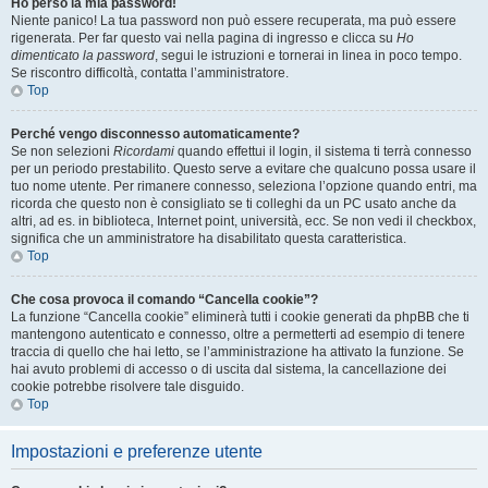
Ho perso la mia password!
Niente panico! La tua password non può essere recuperata, ma può essere
rigenerata. Per far questo vai nella pagina di ingresso e clicca su
Ho
dimenticato la password
, segui le istruzioni e tornerai in linea in poco tempo.
Se riscontro difficoltà, contatta l’amministratore.
Top
Perché vengo disconnesso automaticamente?
Se non selezioni
Ricordami
quando effettui il login, il sistema ti terrà connesso
per un periodo prestabilito. Questo serve a evitare che qualcuno possa usare il
tuo nome utente. Per rimanere connesso, seleziona l’opzione quando entri, ma
ricorda che questo non è consigliato se ti colleghi da un PC usato anche da
altri, ad es. in biblioteca, Internet point, università, ecc. Se non vedi il checkbox,
significa che un amministratore ha disabilitato questa caratteristica.
Top
Che cosa provoca il comando “Cancella cookie”?
La funzione “Cancella cookie” eliminerà tutti i cookie generati da phpBB che ti
mantengono autenticato e connesso, oltre a permetterti ad esempio di tenere
traccia di quello che hai letto, se l’amministrazione ha attivato la funzione. Se
hai avuto problemi di accesso o di uscita dal sistema, la cancellazione dei
cookie potrebbe risolvere tale disguido.
Top
Impostazioni e preferenze utente