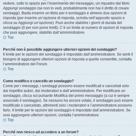
vedere, sotto lo spazio per l’inserimento del messaggio, un riquadro dal titolo
Aggiungi sondaggio
(se non lo vedi, probabilmente non hai il diritto di creare
sondaggi). Basta inserire un titolo per il sondaggio e almeno due opzioni di
risposta (per inserire un’opzione di risposta, scrivila nell’apposito spazio e
clicca su
Aggiungi un’opzione
). Puoi anche stabilire i giorni di durata del
sondaggio (0 per non porre limiti). C’è un limite al numero di opzioni di risposta
che puoi aggiungere, stabilito dall’amministratore.
Top
Perché non è possibile aggiungere ulteriori opzioni del sondaggio?
Il limite per le opzioni del sondaggio è impostato dall’amministratore. Se senti il
bisogno di aggiungere ulteriori opzioni di risposta a quelle consentite, contatta
l’amministratore del Forum.
Top
Come modifico o cancello un sondaggio?
Come per i messaggi, i sondaggi possono essere modificati e cancellati solo
dai rispettivi autori, dai moderatori e dall’amministratore. Per modificare un
sondaggio, clicca sul pulsante
Modifica
del primo messaggio (a cui è sempre
associato il sondaggio). Se nessuno ha ancora votato, il sondaggio può essere
modificato o cancellato, altrimenti solo i moderatori e l’amministratore possono
farlo. Il limite per le opzioni del sondaggio è impostato dall’amministratore. Se
vuoi aggiungere ulteriori opzioni, contatta l’amministratore.
Top
Perché non riesco ad accedere a un forum?