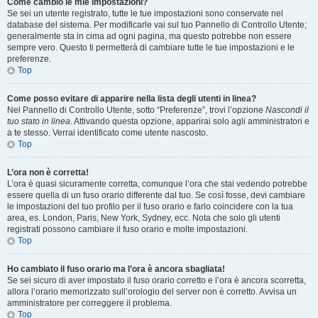
Come cambio le mie impostazioni?
Se sei un utente registrato, tutte le tue impostazioni sono conservate nel
database del sistema. Per modificarle vai sul tuo Pannello di Controllo Utente;
generalmente sta in cima ad ogni pagina, ma questo potrebbe non essere
sempre vero. Questo ti permetterà di cambiare tutte le tue impostazioni e le
preferenze.
Top
Come posso evitare di apparire nella lista degli utenti in linea?
Nel Pannello di Controllo Utente, sotto “Preferenze”, trovi l’opzione
Nascondi il
tuo stato in linea
. Attivando questa opzione, apparirai solo agli amministratori e
a te stesso. Verrai identificato come utente nascosto.
Top
L’ora non è corretta!
L’ora è quasi sicuramente corretta, comunque l’ora che stai vedendo potrebbe
essere quella di un fuso orario differente dal tuo. Se così fosse, devi cambiare
le impostazioni del tuo profilo per il fuso orario e farlo coincidere con la tua
area, es. London, Paris, New York, Sydney, ecc. Nota che solo gli utenti
registrati possono cambiare il fuso orario e molte impostazioni.
Top
Ho cambiato il fuso orario ma l’ora è ancora sbagliata!
Se sei sicuro di aver impostato il fuso orario corretto e l’ora è ancora scorretta,
allora l’orario memorizzato sull’orologio del server non è corretto. Avvisa un
amministratore per correggere il problema.
Top