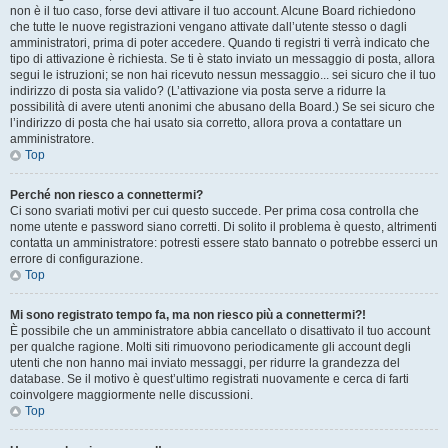
non è il tuo caso, forse devi attivare il tuo account. Alcune Board richiedono
che tutte le nuove registrazioni vengano attivate dall’utente stesso o dagli
amministratori, prima di poter accedere. Quando ti registri ti verrà indicato che
tipo di attivazione è richiesta. Se ti è stato inviato un messaggio di posta, allora
segui le istruzioni; se non hai ricevuto nessun messaggio... sei sicuro che il tuo
indirizzo di posta sia valido? (L’attivazione via posta serve a ridurre la
possibilità di avere utenti anonimi che abusano della Board.) Se sei sicuro che
l’indirizzo di posta che hai usato sia corretto, allora prova a contattare un
amministratore.
Top
Perché non riesco a connettermi?
Ci sono svariati motivi per cui questo succede. Per prima cosa controlla che
nome utente e password siano corretti. Di solito il problema è questo, altrimenti
contatta un amministratore: potresti essere stato bannato o potrebbe esserci un
errore di configurazione.
Top
Mi sono registrato tempo fa, ma non riesco più a connettermi?!
È possibile che un amministratore abbia cancellato o disattivato il tuo account
per qualche ragione. Molti siti rimuovono periodicamente gli account degli
utenti che non hanno mai inviato messaggi, per ridurre la grandezza del
database. Se il motivo è quest’ultimo registrati nuovamente e cerca di farti
coinvolgere maggiormente nelle discussioni.
Top