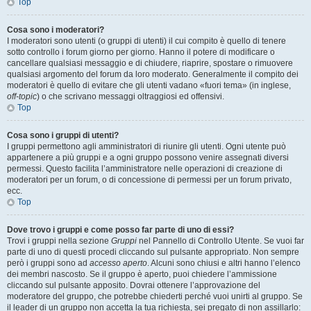
Top
Cosa sono i moderatori?
I moderatori sono utenti (o gruppi di utenti) il cui compito è quello di tenere
sotto controllo i forum giorno per giorno. Hanno il potere di modificare o
cancellare qualsiasi messaggio e di chiudere, riaprire, spostare o rimuovere
qualsiasi argomento del forum da loro moderato. Generalmente il compito dei
moderatori è quello di evitare che gli utenti vadano «fuori tema» (in inglese,
off-topic
) o che scrivano messaggi oltraggiosi ed offensivi.
Top
Cosa sono i gruppi di utenti?
I gruppi permettono agli amministratori di riunire gli utenti. Ogni utente può
appartenere a più gruppi e a ogni gruppo possono venire assegnati diversi
permessi. Questo facilita l’amministratore nelle operazioni di creazione di
moderatori per un forum, o di concessione di permessi per un forum privato,
ecc.
Top
Dove trovo i gruppi e come posso far parte di uno di essi?
Trovi i gruppi nella sezione
Gruppi
nel Pannello di Controllo Utente. Se vuoi far
parte di uno di questi procedi cliccando sul pulsante appropriato. Non sempre
però i gruppi sono ad
accesso aperto
. Alcuni sono chiusi e altri hanno l’elenco
dei membri nascosto. Se il gruppo è aperto, puoi chiedere l’ammissione
cliccando sul pulsante apposito. Dovrai ottenere l’approvazione del
moderatore del gruppo, che potrebbe chiederti perché vuoi unirti al gruppo. Se
il leader di un gruppo non accetta la tua richiesta, sei pregato di non assillarlo: